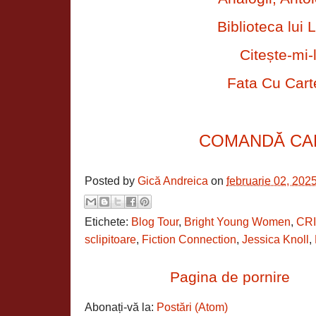
Biblioteca lui L
Citește-mi-
Fata Cu Cart
COMANDĂ CA
Posted by
Gică Andreica
on
februarie 02, 202
Etichete:
Blog Tour
,
Bright Young Women
,
CR
sclipitoare
,
Fiction Connection
,
Jessica Knoll
,
Pagina de pornire
Abonați-vă la:
Postări (Atom)