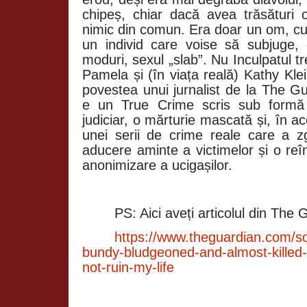
chipeș, chiar dacă avea trăsături o
nimic din comun. Era doar un om, cu
un individ care voise să subjuge, c
moduri, sexul „slab”. Nu Inculpatul tr
Pamela și (în viața reală) Kathy Klei
povestea unui jurnalist de la The Gu
e un True Crime scris sub formă d
judiciar, o mărturie mascată și, în ac
unei serii de crime reale care a z
aducere aminte a victimelor și o reî
anonimizare a ucigașilor.
PS: Aici aveți articolul din The 
https://www.theguardian.com/so
bundy-bludgeoned-and-almost-killed-
not-ruin-my-life