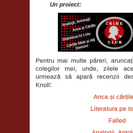
Un proiect:
Pentru mai multe păreri, aruncați
colegilor mei, unde, zilele a
urmează să apară recenzii des
:
Knoll
Anca și cărțil
Literatura pe t
Falled
Analogii, Antol