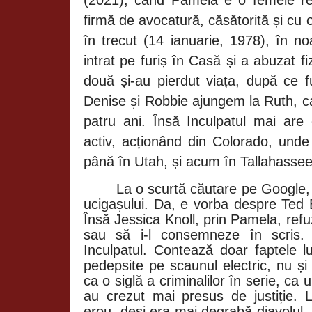
firmă de avocatură, căsătorită și cu o 
în trecut (
14
ianuarie,
1978), în no
intrat pe furiș în Casă și a abuzat fi
două și-au pierdut viața, după ce f
Denise și Robbie ajungem la Ruth, c
patru ani. Însă Inculpatul mai are
activ, acționând din Colorado, unde
până în Utah, și acum în Tallahassee,
La o scurtă căutare pe Google
ucigașului. Da, e vorba despre Ted 
Însă Jessica Knoll, prin Pamela, ref
sau să i-l consemneze în scris.
Inculpatul. Contează doar faptele l
pedepsite pe scaunul electric, nu ș
ca o siglă a criminalilor în serie, ca
au crezut mai presus de justiție.
erou, deși era mai degrabă diavolul,