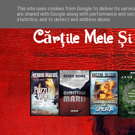
This site uses cookies from Google to deliver its servic
are shared with Google along with performance and secu
statistics, and to detect and address abuse.
Cărțile Mele Ș
Thriller, Science-Fiction, Fantasy, Horror, Cla