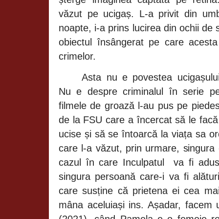
văzut pe ucigaș. L-a privit din u
noapte, i-a prins lucirea din ochii de
obiectul însângerat pe care acest
crimelor.
Asta nu e povestea ucigașului
Nu e despre criminalul în serie p
filmele de groază l-au pus pe piedes
de la FSU care a încercat să le facă
ucise și să se întoarcă la viața sa 
care l-a văzut, prin urmare, singura
cazul în care Inculpatul
va fi adus
singura persoană care-i va fi alătur
care susține că prietena ei cea mai
mâna aceluiași ins. Așadar, facem
(2021), când Pamela e o femeie rea