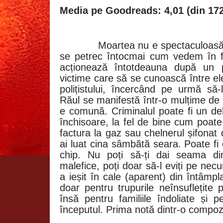
Media pe Goodreads: 4,01 (din 172
Moartea nu e spectaculoasă.
se petrec întocmai cum vedem în fil
acționează întotdeauna după un 
victime care să se cunoască între el
polițistului, încercând pe urmă să-
Răul se manifestă într-o mulțime de 
e comună. Criminalul poate fi un de
închisoare, la fel de bine cum poate
factura la gaz sau chelnerul șifonat 
ai luat cina sâmbătă seara. Poate fi 
chip. Nu poți să-ți dai seama din
malefice, poți doar să-l eviți pe nec
a ieșit în cale (aparent) din întâmpl
doar pentru trupurile neînsuflețite
însă pentru familiile îndoliate și 
începutul. Prima notă dintr-o compoz