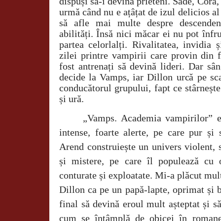
dispuși să-i devină prieteni. Sade, Cora,
urmă când nu e ațâțat de izul delicios al 
să afle mai multe despre descendenț
abilități. Însă nici măcar ei nu pot înfr
partea celorlalți. Rivalitatea, invidia
zilei printre vampirii care provin din 
fost antrenați să devină lideri. Dar sâ
decide la Vamps, iar Dillon urcă pe sc
conducătorul grupului, fapt ce stârneș
și ură.
„Vamps. Academia vampirilor” e
intense, foarte alerte, pe care pur și
Arend construiește un univers violent, 
și mistere, pe care îl populează cu 
conturate și exploatate. Mi-a plăcut mult
Dillon ca pe un papă-lapte, oprimat și ba
final să devină eroul mult așteptat și să
cum se întâmplă de obicei în romanel