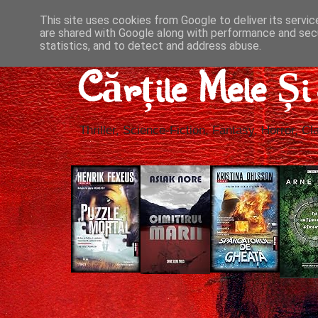
This site uses cookies from Google to deliver its servic
are shared with Google along with performance and secu
statistics, and to detect and address abuse.
Cărțile Mele Ș
Thriller, Science-Fiction, Fantasy, Horror, Cla