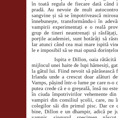
în toată regula de fiecare dată când i
pradă. Au nevoie de mult autocontrol
sangvine și să se împotrivească mirosul
înnebunește, transformându-i în adevăr
vampirii experimentați e o reală pro
grup de tineri neantrenați și răsfățați
porțile academiei, sunt hotărâți să răst
Iar atunci când cea mai mare ispită vin
le e imposibil să se mai opună dorințelo
Ispita e Dillon, oaia rătăcită
mijlocul unei haite de lupi hămesiți, ga
la gâtul lui. Fiind nevoit să părăsească f
Irlanda unde a crescut doar alături de
Vamps, pășind într-o lume pe care n-o c
putea crede că e o greșeală, însă nu este
în ciuda împotrivirilor vehemente din 
vampiri din consiliul școlii, care, nu î
colegilor săi din primul pisc. Dar c
bine, Dillon e un dhampir, adică pe 
vampir, singurul specimen născu