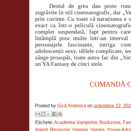
Destul de greu dau peste roma
zugrăvite în stil cinematografic, dar „
prin cuvinte. Cu toate că narațiunea e
exact ca într-o peliculă cinematografi
complet suspendată, fapt pentru car
întâmplă prea multe într-un interval 
personajele fascinante, intriga com
adolescenții sexy, idilele complicate, se
sânge proaspăt, toate astea fac din „V
un YA Fantasy de cinci stele.
COMANDĂ 
Posted by
Gică Andreica
on
octombrie 22, 20
Etichete:
Academia Vampirilor
,
Bookzone
,
Fan
Arend
,
Recenzie
,
Vampiri
,
Vamps
,
Young Adul