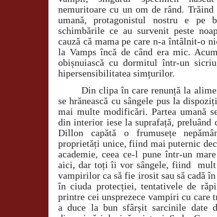
nemuritoare cu un om de rând. Trăind o
umană, protagonistul nostru e pe b
schimbările ce au survenit peste noa
cauză că mama pe care n-a întâlnit-o ni
la Vamps încă de când era mic. Acum 
obișnuiască cu dormitul într-un sicriu
hipersensibilitatea simțurilor.
Din clipa în care renunță la alime
se hrănească cu sângele pus la dispoziți
mai multe modificări. Partea umană s
din interior iese la suprafață, preluând c
Dillon capătă o frumusețe nepămân
proprietăți unice, fiind mai puternic dec
academie, ceea ce-l pune într-un mare
aici, dar toți îi vor sângele, fiind
mult
vampirilor ca să fie irosit sau să cadă în
în ciuda protecției, tentativele de ră
printre cei unsprezece vampiri cu care 
a duce la bun sfârșit sarcinile date d