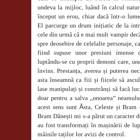
undeva la mijloc, luând în calcul natur
început un erou, chiar dacă într-o lume
El parcurge un drum inițiatic de la int
cele din urmă că e mai mult vampir decâ
spre deosebire de celelalte personaje, ca
fiind supuse unor presiuni imense d
luptându-se cu proprii demoni care, un
învins. Prestanța, averea și puterea nece
asta înseamnă ca fiii și fiicele să ascul
lase manipulați și constrânși să facă luc
doar pentru a salva „onoarea” neamul
acest sens sunt
Å
sta, Celeste și Bram 
Bram Dănești mi s-a părut un caracter d
au fost transformați în mașinării de lup
mâinile taților lor avizi de control.