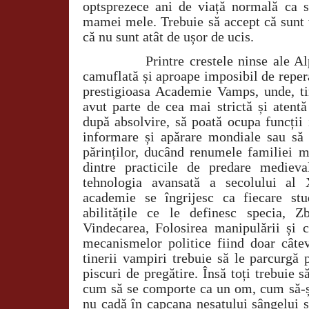
optsprezece ani de viață normală ca 
mamei mele. Trebuie să accept că sunt 
că nu sunt atât de ușor de ucis.
Printre crestele ninse ale Al
camuflată și aproape imposibil de reper
prestigioasa Academie Vamps, unde, t
avut parte de cea mai strictă și atentă 
după absolvire, să poată ocupa funcții
informare și apărare mondiale sau să p
părinților, ducând renumele familiei m
dintre practicile de predare mediev
tehnologia avansată a secolului al 
academie se îngrijesc ca fiecare stu
abilitățile ce le definesc specia, Z
Vindecarea, Folosirea manipulării și c
mecanismelor politice fiind doar câtev
tinerii vampiri trebuie să le parcurgă 
piscuri de pregătire. Însă toți trebuie s
cum să se comporte ca un om, cum să-și 
nu cadă în capcana nesațului sângelui 