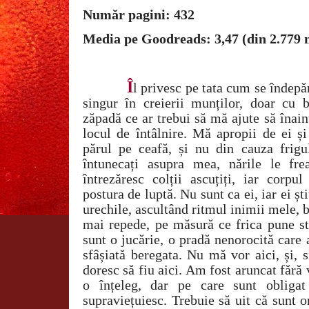
Număr pagini: 432
Media pe Goodreads: 3,47 (din 2.779 
Î
l privesc pe tata cum se îndepă
singur în creierii munților, doar cu b
zăpadă ce ar trebui să mă ajute să înain
locul de întâlnire. Mă apropii de ei ș
părul pe ceafă, și nu din cauza frigul
întunecați asupra mea, nările le fre
întrezăresc colții ascuțiți, iar corpu
postura de luptă. Nu sunt ca ei, iar ei șt
urechile, ascultând ritmul inimii mele,
mai repede, pe măsură ce frica pune st
sunt o jucărie, o pradă nenorocită care 
sfâșiată beregata. Nu mă vor aici, și, 
doresc să fiu aici. Am fost aruncat fără 
o înțeleg, dar pe care sunt obliga
supraviețuiesc. Trebuie să uit că sunt 