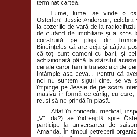
terminat cartea.
Lume, lume, se vinde o cas
Österlen! Jessie Anderson, celebra 
la cozeriile de vară de la radiodifu
de curând de imobiliare și a scos la
construită pe plaja din frumoas
Bineînțeles că are deja și câțiva pos
că toți sunt oameni cu bani, și cel
achiziționată până la sfârșitul acestei 
cei ale căror familii trăiesc aici de g
întâmple așa ceva... Pentru că avem
noi nu suntem siguri cine, se va 
împinge pe Jessie de pe scara interi
masivă în formă de cârlig, cu care,
reuși să ne prindă în plasă.
Aflat în concediu medical, insp
„V”, da?) se îndreaptă spre Öst
participe la aniversarea de șaispr
Amanda. În timpul petrecerii organiz