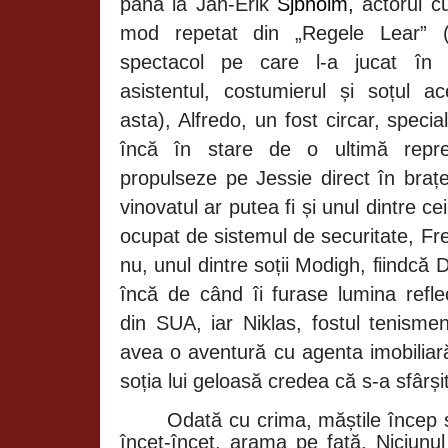
până la Jan-Erik
Sjbholm,
actorul cu
mod repetat din „Regele Lear” (
spectacol pe care l-a jucat în
asistentul, costumierul și soțul a
asta), Alfredo, un fost circar, special
încă în stare de o ultimă repre
propulseze pe Jessie direct în braț
vinovatul ar putea fi și unul dintre ce
ocupat de sistemul de securitate, Fr
nu, unul dintre soții Modigh, fiindcă 
încă de când îi furase lumina refle
din SUA, iar Niklas, fostul tenisme
avea o aventură cu agenta imobiliar
soția lui geloasă credea că s-a sfârși
Odată cu crima, măștile încep s
încet-încet, arama pe față. Niciunul