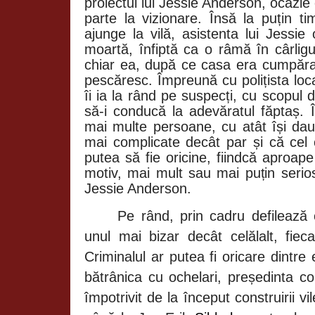
proiectul lui Jessie Anderson, ocazie 
parte la vizionare. Însă la puțin 
ajunge la vilă, asistenta lui Jessi
moartă, înfiptă ca o râmă în cârlig
chiar ea, după ce casa era cumpărat
pescăresc. Împreună cu polițista loc
îi ia la rând pe suspecți, cu scopul 
să-i conducă la adevăratul făptaș. 
mai multe persoane, cu atât își dau
mai complicate decât par și că cel 
putea să fie oricine, fiindcă aproape
motiv, mai mult sau mai puțin serio
Jessie Anderson.
Pe rând, prin cadru defilează
unul mai bizar decât celălalt, fieca
Criminalul ar putea fi oricare dintre 
bătrânica cu ochelari, președinta con
împotrivit de la început construirii vi