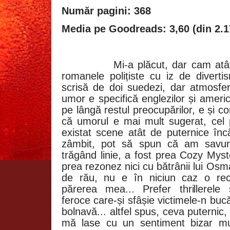
Număr pagini: 368
Media pe Goodreads: 3,60 (din 2.1
Mi-a plăcut, dar cam at
romanele polițiste cu iz de diverti
scrisă de doi suedezi, dar atmosfer
umor e specifică englezilor și america
pe lângă restul preocupărilor, e și 
că umorul e mai mult sugerat, cel
existat scene atât de puternice înc
zâmbit, pot să spun că am savura
trăgând linie, a fost prea Cozy Mys
prea rezonez nici cu bătrânii lui Os
de rău, nu e în niciun caz o rece
părerea mea... Prefer thrillerele
feroce care-și sfâșie victimele-n bucă
bolnavă... altfel spus, ceva puternic,
mă lase cu un sentiment bizar m