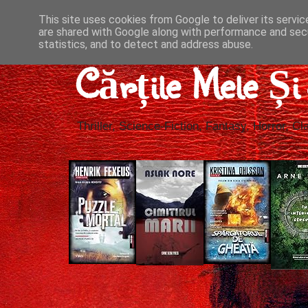
This site uses cookies from Google to deliver its servic
are shared with Google along with performance and secu
statistics, and to detect and address abuse.
Cărțile Mele Ș
Thriller, Science-Fiction, Fantasy, Horror, Cla