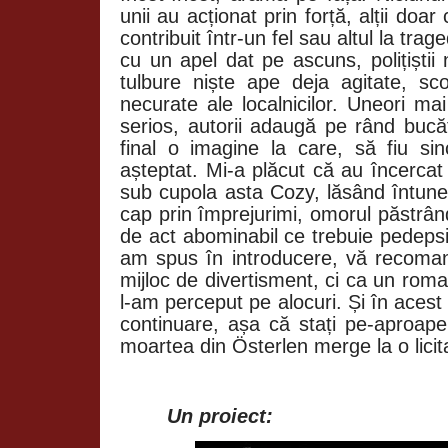
unii au acționat prin forță, alții doar
contribuit într-un fel sau altul la trag
cu un apel dat pe ascuns, polițiștii
tulbure niște ape deja agitate, sco
necurate ale localnicilor. Uneori ma
serios, autorii adaugă pe rând bucă
final o imagine la care, să fiu s
așteptat. Mi-a plăcut că au încercat
sub cupola asta Cozy, lăsând întuner
cap prin împrejurimi, omorul păstrând
de act abominabil ce trebuie pedepsit
am spus în introducere, vă recoma
mijloc de divertisment, ci ca un roma
l-am perceput pe alocuri. Și în aces
continuare, așa că stați pe-aproape
moartea din Österlen merge la o licitaț
Un proiect: