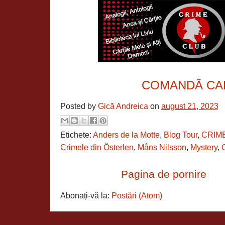
COMANDĂ CA
Posted by
Gică Andreica
on
august 21, 2023
Etichete:
Anders de la Motte
,
Blog Tour
,
CRIM
Crimele din Österlen
,
Måns Nilsson
,
Mystery
,
Pagina de pornire
Abonați-vă la:
Postări (Atom)