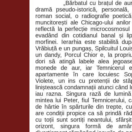
„Bărbatul cu brațul de aur”, 
dramă pseudo-istorică, personală,
roman social, o radiografie poetică 
muncitorești ale Chicago-ului anilo
reflectă la perfecție microcosmosul
evadând din cotidianul banal și li
morfinei. Ierarhia este stabilită du
Vrăbiuță e un pungaș, Spilcuitul Lou
un dandy, Porcul Chior e, la propriu
dori să atingă labele alea jegoa
monede de aur, iar Temnicerul e p
apartamente în care locuiesc Sop
Violete, un ins cu pretenții de st
liniștească condamnații atunci când luc
iau razna. Singura rază de lumină
mintea lui Peter, fiul Temnicerului,
de hârtie în spărturile din trepte, 
are condiții propice ca să prindă r
cu toții sunt sortiți neantului, sfârș
orizont, singura formă de amâna