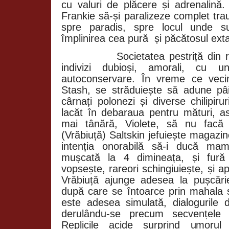
cu valuri de plăcere și adrenalină.
Frankie să-și paralizeze complet tra
spre paradis, spre locul unde su
împlinirea cea pură
și păcătosul ext
Societatea pestriță di
indivizi dubioși, amorali, cu u
autoconservare. În vreme ce vecin
Stash, se străduiește să adune pâ
cârnați polonezi și diverse chilipir
lacăt în debaraua pentru mături, a
mai tânără, Violete, să nu facă r
(Vrăbiuță) Saltskin jefuiește magazine 
intenția onorabilă să-i ducă ma
mușcată la 4 dimineața, și fură 
vopsește, rareori schingiuiește, și ap
Vrăbiuță ajunge adesea la pușcări
după care se întoarce prin mahala ș
este adesea simulată, dialogurile di
derulându-se precum secvențele 
Replicile acide surprind umorul t