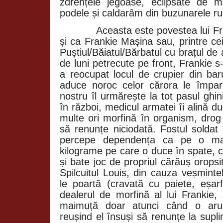
zdrențele jegoase, eclipsate de 
podele și caldarâm din buzunarele ru
Aceasta este povestea lui F
și ca Frankie Mașina sau, printre cei
Puștiul/Băiatul/Bărbatul cu brațul de 
de luni petrecute pe front, Frankie s-
a reocupat locul de crupier din bar
aduce noroc celor cărora le împar
nostru îl urmărește la tot pasul ghi
în război, medicul armatei îi alină d
multe ori morfină în organism, drog 
să renunțe niciodată. Fostul soldat
percepe dependența ca pe o ma
kilograme pe care o duce în spate, c
și bate joc de propriul cărăuș orops
Spilcuitul Louis, din cauza veșmint
le poartă (cravată cu paiete, eșarfe
dealerul de morfină al lui Frankie
maimuță doar atunci când o arunc
reușind el însuși să renunțe la supl