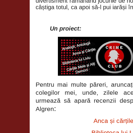
divertisment rămânând jocurile de nor
câștiga totul, ca apoi să-l pui iarăși în
Un proiect:
Pentru mai multe păreri, aruncați
colegilor mei, unde, zilele a
urmează să apară recenzii desp
:
Algren
Anca și cărțil
Biblioteca lui L