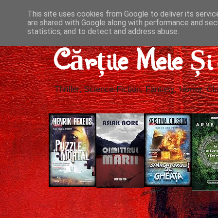
This site uses cookies from Google to deliver its servic
are shared with Google along with performance and secu
statistics, and to detect and address abuse.
Cărțile Mele Ș
Thriller, Science-Fiction, Fantasy, Horror, Cla