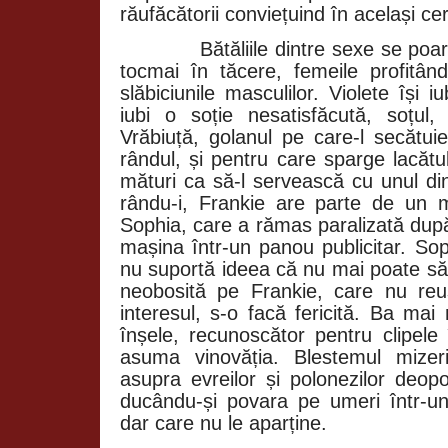
răufăcătorii conviețuind în același cer
Bătăliile dintre sexe se poa
tocmai în tăcere, femeile profitâ
slăbiciunile masculilor. Violete își i
iubi o soție nesatisfăcută, soțul
Vrăbiuță, golanul pe care-l secătui
rândul, și pentru care sparge lacăt
mături ca să-l servească cu unul din
rându-i, Frankie are parte de un ma
Sophia, care a rămas paralizată după
mașina într-un panou publicitar. Sop
nu suportă ideea că nu mai poate să 
neobosită pe Frankie, care nu reu
interesul, s-o facă fericită. Ba mai
înșele, recunoscător pentru clipele
asuma vinovăția. Blestemul mizer
asupra evreilor și polonezilor deop
ducându-și povara pe umeri într-un
dar care nu le aparține.