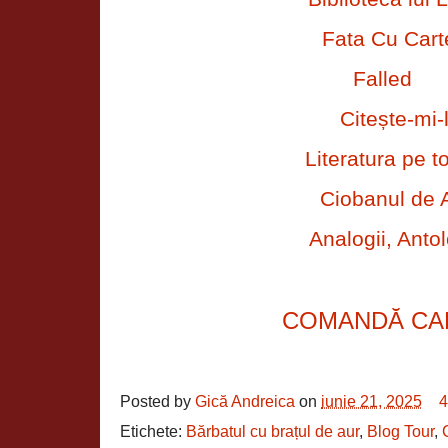
Fata Cu Cart
Falled
Citește-mi-
Literatura pe t
Ciobanul de 
Analogii, Antol
COMANDĂ CA
Posted by
Gică Andreica
on
iunie 21, 2025
4
Etichete:
Bărbatul cu brațul de aur
,
Blog Tour
,