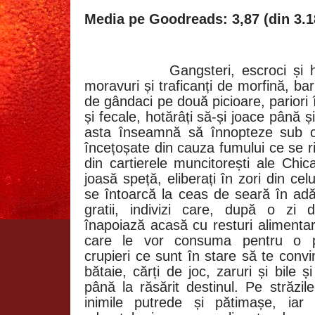
Media pe Goodreads: 3,87 (din 3.1
Gangsteri, escroci și 
moravuri și traficanți de morfină, bar
de gândaci pe două picioare, pariori 
și fecale, hotărâți să-și joace până și
asta înseamnă să înnopteze sub ce
încețoșate din cauza fumului ce se rid
din cartierele muncitorești ale Chic
joasă speță, eliberați în zori din cel
se întoarcă la ceas de seară în adă
gratii, indivizi care, după o zi 
înapoiază acasă cu resturi alimenta
care le vor consuma pentru o pe
crupieri ce sunt în stare să te convin
bătaie, cărți de joc, zaruri și bile ș
până la răsărit destinul. Pe străzil
inimile putrede și pătimașe, iar