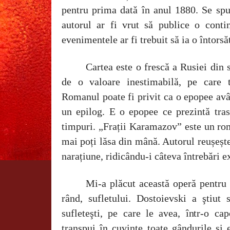
pentru prima dată în anul 1880. Se spun
autorul ar fi vrut să publice o contin
evenimentele ar fi trebuit să ia o întorsă
Cartea este o frescă a Rusiei din 
de o valoare inestimabilă, pe care 
Romanul poate fi privit ca o epopee avâ
un epilog. E o epopee ce prezintă tras
timpuri. „Frații Karamazov” este un ro
mai poți lăsa din mână. Autorul reușește 
narațiune, ridicându-i câteva întrebări e
Mi-a plăcut această operă pentru 
rând, sufletului. Dostoievski a ştiut 
sufleteşti, pe care le avea, într-o ca
transpui în cuvinte toate gândurile și 