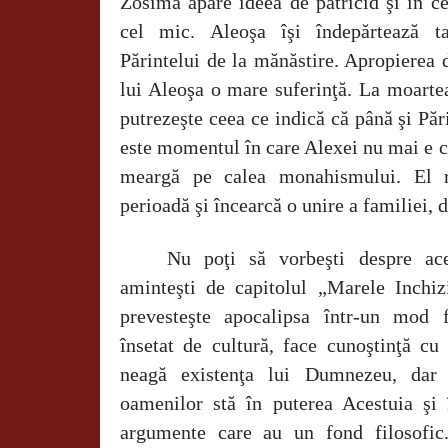
Zosima apare ideea de patricid şi în ce
cel mic. Aleoşa îşi îndepărtează ta
Părintelui de la mănăstire. Apropierea d
lui Aleoşa o mare suferinţă. La moartea
putrezeşte ceea ce indică că până şi Păr
este momentul în care Alexei nu mai e ch
meargă pe calea monahismului. El 
perioadă şi încearcă o unire a familiei, d
Nu poţi să vorbeşti despre ace
aminteşti de capitolul „Marele Inchizi
prevesteşte apocalipsa într-un mod f
însetat de cultură, face cunoştinţă cu
neagă existenţa lui Dumnezeu, dar
oamenilor stă în puterea Acestuia şi 
argumente care au un fond filosofic.