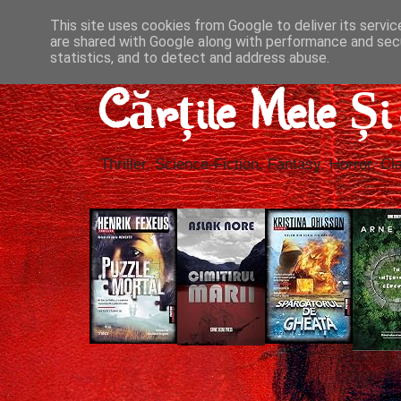
This site uses cookies from Google to deliver its servic
are shared with Google along with performance and secu
statistics, and to detect and address abuse.
Cărțile Mele Ș
Thriller, Science-Fiction, Fantasy, Horror, Cla