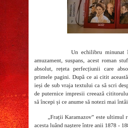
Un echilibru minunat în
amuzament, suspans, acest roman stuf
absolut, rețeta perfecțiunii care abs
primele pagini. După ce ai citit aceast
ieși de sub vraja textului ca să scri des
de puternice impresii creează cititorulu
să începi și ce anume să notezi mai întâi
„Frații Karamazov” este ultimul 
acesta luând naștere între anii 1878 - 1