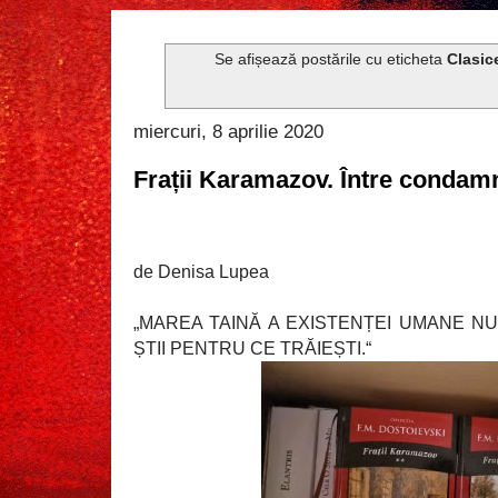
Se afișează postările cu eticheta
Clasic
miercuri, 8 aprilie 2020
Frații Karamazov. Între condam
de Denisa Lupea
„MAREA TAINĂ A EXISTENȚEI UMANE NU 
ȘTII PENTRU CE TRĂIEȘTI.“