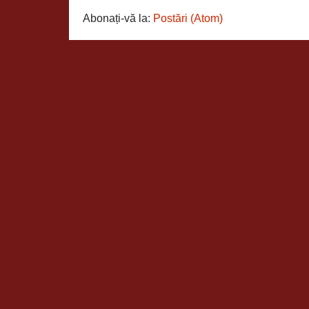
Abonați-vă la:
Postări (Atom)