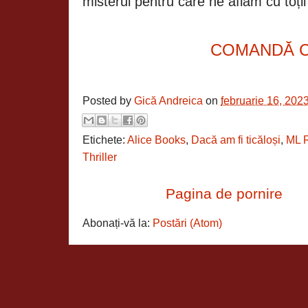
misterul pentru care ne aflăm cu toții 
COMANDĂ 
Posted by
Gică Andreica
on
februarie 16, 202
Etichete:
Alice Books
,
Dacă am fi ticăloși
,
ML 
Thriller
Pagina de pornire
Abonați-vă la:
Postări (Atom)