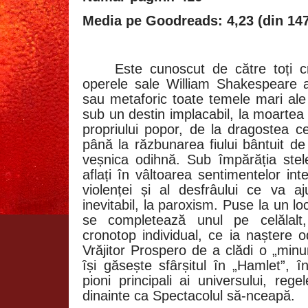
Media pe Goodreads: 4,23 (din 147
Este cunoscut de către toți crit
operele sale William Shakespeare 
sau metaforic toate temele mari ale
sub un destin implacabil, la moartea
propriului popor, de la dragostea c
până la răzbunarea fiului bântuit de
veșnica odihnă. Sub împărăția stelel
aflați în vâltoarea sentimentelor inte
violenței și al desfrâului ce va 
inevitabil, la paroxism. Puse la un l
se completează unul pe celălalt
cronotop individual, ce ia naștere 
Vrăjitor Prospero de a clădi o „min
își găsește sfârșitul în „Hamlet”, î
pioni principali ai universului, reg
dinainte ca Spectacolul să-nceapă.