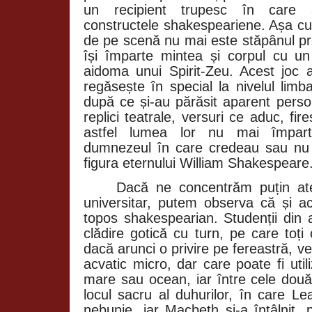
un recipient trupesc în care s-a
constructele shakespeariene. Așa cu
de pe scenă nu mai este stăpânul prop
își împarte mintea și corpul cu un 
aidoma unui Spirit-Zeu. Acest joc a
regăsește în special la nivelul limba
după ce și-au părăsit aparent perso
replici teatrale, versuri ce aduc, fir
astfel lumea lor nu mai împarte
dumnezeul în care credeau sau nu f
figura eternului William Shakespeare
Dacă ne concentrăm puțin at
universitar, putem observa că și ac
topos shakespearian. Studenții din a
clădire gotică cu turn, pe care toți
dacă arunci o privire pe fereastră, vei
acvatic micro, dar care poate fi util
mare sau ocean, iar între cele două
locul sacru al duhurilor, în care Le
nebunie, iar Macbeth și-a întâlnit, p