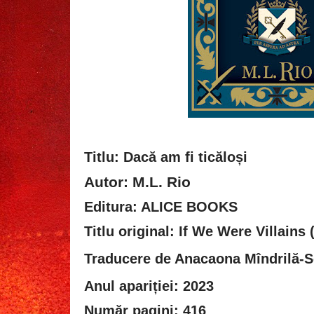
Titlu: Dacă am fi ticăloși
Autor: M.L. Rio
Editura: ALICE BOOKS
Titlu original: If We Were Villains 
Traducere de
Anacaona Mîndrilă-S
Anul apariției: 2023
Număr pagini: 416