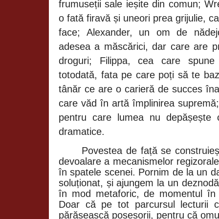
frumuseții sale ieșite din comun;
Wre
o fată firavă și uneori prea grijulie, 
face; Alexander, un om de nădej
adesea a măscărici, dar care are 
droguri; Filippa, cea care spune
totodată, fata pe care poți să te ba
tânăr ce are o carieră de succes înain
care văd în artă împlinirea supremă; ș
pentru care lumea nu depășește c
dramatice.
Povestea de față se construieș
devoalare a mecanismelor regizorale
în spatele scenei. Pornim de la un d
soluționat, și ajungem la un deznodăm
în mod metaforic, de momentul în 
Doar că pe tot parcursul lecturii c
părăsească posesorii, pentru că omu