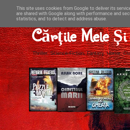
This site uses cookies from Google to deliver its servic
are shared with Google along with performance and secu
statistics, and to detect and address abuse.
Cărțile Mele Ș
Thriller, Science-Fiction, Fantasy, Horror, Cla