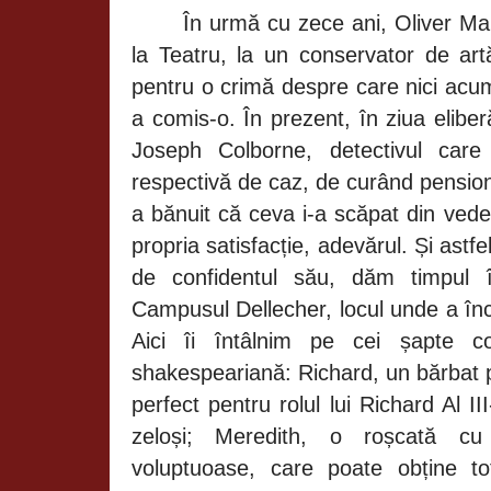
În urmă cu zece ani, Oliver Mar
la Teatru, la un conservator de art
pentru o crimă despre care nici acum
a comis-o. În prezent, în ziua eliberă
Joseph
Colborne, detectivul car
respectivă de caz, de curând pension
a bănuit că ceva i-a scăpat din vede
propria satisfacție, adevărul. Și astfe
de confidentul său, dăm timpul 
Campusul Dellecher, locul unde a înce
Aici îi întâlnim pe cei șapte co
shakespeariană: Richard, un bărbat p
perfect pentru rolul lui Richard Al II
zeloși; Meredith, o roșcată cu
voluptuoase, care poate obține to