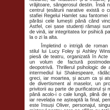
vrăjitoare, sângerosul destin. Însă 
centrul țesăturii narative există o 
stafiei Regelui Hamlet sau fantomei 
părăsi cele lumești până când vino
Astfel, cei șase studenți rămași su
de vină, iar integritatea lor psihică
la o zi la alta.
Împletind o intrigă de roman p
stilul lui Lucy Foley și Ashley Win
piesă de teatru, organizată în Acte
un volum de factură postmoder
deopotrivă. Thrillerul psihologic de 
intermediul lui Shakespeare, rădăci
greci, iar moartea, și acum ca și at
de divertisment al maselor, un proc
privitorii au parte de purificatorul și
până acolo-i o cale lungă, plină de 
iar revelația ne așteaptă la final, pe
este însuși Oliver, personajul, sin