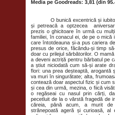
Media pe Goodreads: 3,81 (din 95.
O bunică excentrică și iubit
și petreacă a optzecea
aniversa
prezis o ghicitoare în urmă cu mulț
familiei, în conacul ei, de pe o mică
care întotdeauna și-a pus cariera de
presus de orice, făcându-și timp să-și
doar cu prilejul sărbătorilor. O mamă 
a deveni actriță pentru bărbatul pe ca
a știut niciodată cum să-și arate dra
flori: una prea deșteaptă, arogantă 
va muri în singurătate; alta, frumoas
contează doar aspectul fizic și cum să
și cea din urmă, mezina, o fiică vis
o regăseai cu nasul prin cărți, da
pecetluit de la o vârstă fragedă de 
căreia, până acum, a murit de
strănepoată ageră și curioasă, al că