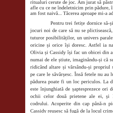
ritualuri cerute de joc. Am jurat să păs
afle cu ce ne îndeletnicim prin pădure,
am fost naivă... Tăcerea aproape mi-a ad
Pentru trei fetițe dornice să-
jocuri noi de care să nu se plictisească
tuturor posibilităților, un univers parale
oricine și orice își doresc. Astfel ia 
Olivia și Cassidy își fac un obicei din a
numai de ele știute, imaginându-și că s
ridicând altare și vărsându-și propriul 
pe care le săvârșesc. Însă fetele nu au l
pădurea poate fi un loc periculos. La 
este înjunghiată de șaptesprezece ori d
ochii celor două prietene ale ei, și
codrului. Acoperite din cap până-n pi
Cassidy reușesc să fugă de la locul crime