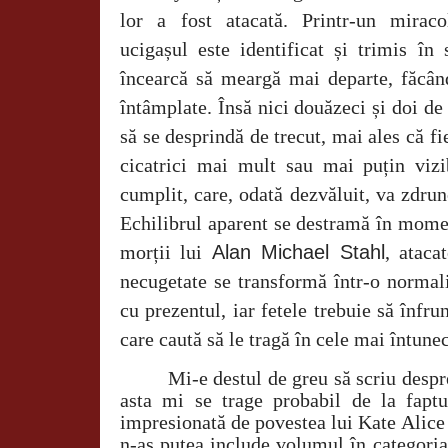
lor a fost atacată. Printr-un miraco
ucigașul este identificat și trimis în s
încearcă să meargă mai departe, făcând
întâmplate. Însă nici douăzeci și doi de 
să se desprindă de trecut, mai ales că fi
cicatrici mai mult sau mai puțin vizi
cumplit, care, odată dezvăluit, va zdru
Echilibrul aparent se destramă în mome
morții lui
Alan Michael Stahl
, ataca
necugetate se transformă într-o normali
cu prezentul, iar fetele trebuie să înfr
care caută să le tragă în cele mai întune
Mi-e destul de greu să scriu despr
asta mi se trage probabil de la fapt
impresionată de povestea lui Kate Alice
n-aș putea include volumul în categori