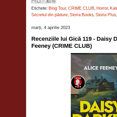
Etichete:
Blog Tour
,
CRIME CLUB
,
Horror
,
Kat
Secretul din pădure
,
Storia Books
,
Storia Plus
marți, 4 aprilie 2023
Recenziile lui Gică 119 - Daisy 
Feeney (CRIME CLUB)