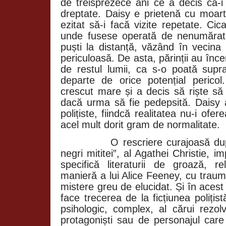
de treisprezece ani ce a decis că-i
dreptate. Daisy e prietenă cu moart
ezitat să-i facă vizite repetate. Cica
unde fusese operată de nenumărate o
puști la distanță, văzând în vecina 
periculoasă. De asta, părinții au înce
de restul lumii, ca s-o poată sup
departe de orice potențial pericol.
crescut mare și a decis să riște să f
dacă urma să fie pedepsită. Daisy a
polițiste, fiindcă realitatea nu-i ofe
acel mult dorit gram de normalitate.
O rescriere curajoasă după c
negri mititei”, al Agathei Christie,
specifică literaturii de groază, re
manieră a lui Alice Feeney, cu traume,
mistere greu de elucidat. Și în aces
face trecerea de la ficțiunea polițistă
psihologic, complex, al cărui rezolv
protagoniști sau de personajul care