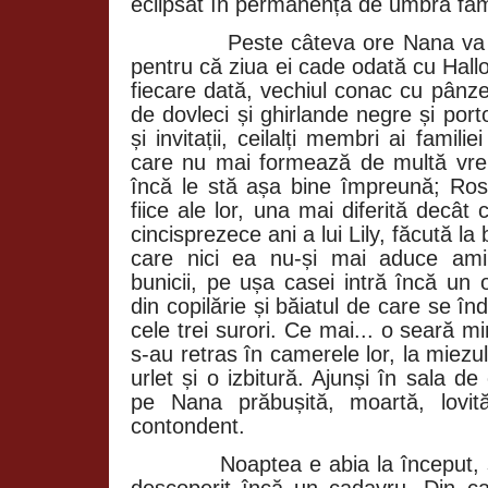
eclipsat în permanență de umbra famil
Peste câteva ore Nana va î
pentru că ziua ei cade odată cu Hall
fiecare dată, vechiul conac cu pânz
de dovleci și ghirlande negre și port
și invitații, ceilalți membri ai famil
care nu mai formează de multă vre
încă le stă așa bine împreună; Rose,
fiice ale lor, una mai diferită decât c
cincisprezece ani a lui Lily, făcută l
care nici ea nu-și mai aduce amin
bunicii, pe ușa casei intră încă un 
din copilărie și băiatul de care se î
cele trei surori. Ce mai... o seară m
s-au retras în camerele lor, la miezu
urlet și o izbitură. Ajunși în sala de
pe Nana prăbușită, moartă, lovi
contondent.
Noaptea e abia la început, 