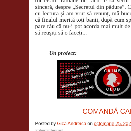
tot ce-mi rămâne de făcut e să scriu
sinceră, despre „Secretul din pădure”. 
cu lectura și am vrut să renunț, mă buc
că finalul merită toți banii, după cum s
pare rău că nu-i pot acorda mai mult de t
să reușiți să o faceți...
Un proiect:
COMANDĂ CA
Posted by
Gică Andreica
on
octombrie 25, 20