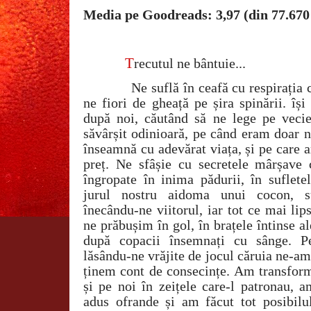
Media pe Goodreads: 3,97 (din 77.670
T
recutul ne bântuie...
Ne suflă în ceafă cu respirația 
ne fiori de gheață pe șira spinării. îș
după noi, căutând să ne lege pe veci
săvârșit odinioară, pe când eram doar n
înseamnă cu adevărat viața, și pe care 
preț. Ne sfâșie cu secretele mârșave
îngropate în inima pădurii, în suflete
jurul nostru aidoma unui cocon, s
înecându-ne viitorul, iar tot ce mai li
ne prăbușim în gol, în brațele întinse a
după copacii însemnați cu sânge. Pe
lăsându-ne vrăjite de jocul căruia ne-am 
ținem cont de consecințe. Am transform
și pe noi în zeițele care-l patronau, a
adus ofrande și am făcut tot posibilu