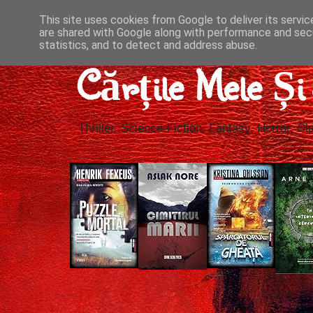
This site uses cookies from Google to deliver its servic
are shared with Google along with performance and secu
statistics, and to detect and address abuse.
Cărțile Mele Ș
Thriller, Science-Fiction, Fantasy, Horror, Cla