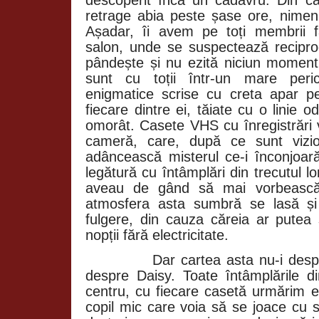
descoperit încă un cadavru. Din ca
retrage abia peste șase ore, nimeni
Așadar, îi avem pe toți membrii fa
salon, unde se suspectează recipro
pândește și nu ezită niciun moment
sunt cu toții într-un mare peri
enigmatice scrise cu creta apar p
fiecare dintre ei, tăiate cu o linie o
omorât. Casete VHS cu înregistrări 
cameră, care, după ce sunt vizi
adâncească misterul ce-i înconjoară
legătură cu întâmplări din trecutul 
aveau de gând să mai vorbească 
atmosfera asta sumbră se lasă și
fulgere, din cauza căreia ar pute
nopții fără electricitate.
Dar cartea asta nu-i desp
despre Daisy. Toate întâmplările d
centru, cu fiecare casetă urmărim e
copil mic care voia să se joace cu s