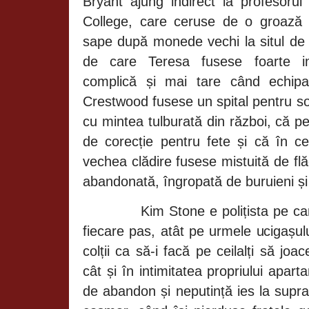
Bryant ajung indirect la
profesoru
College, care ceruse de o groază
sape după monede vechi la situl de 
de care Teresa fusese foarte in
complică și mai tare când echip
Crestwood fusese un spital pentru so
cu mintea tulburată din război, că 
de corecție pentru fete și că în c
vechea clădire fusese mistuită de fl
abandonată, îngropată de buruieni și 
Kim Stone e polițista pe ca
fiecare pas, atât pe urmele ucigașulu
colții ca să-i facă pe ceilalți să j
cât și în intimitatea propriului apa
de abandon și neputință ies la supra