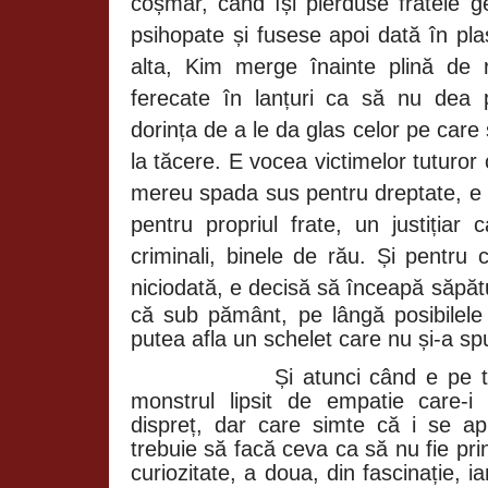
coșmar, când își pierduse fratele
psihopate și fusese apoi dată în pla
alta, Kim merge înainte plină de 
ferecate în lanțuri ca să nu dea 
dorința de a le da glas celor pe car
la tăcere. E vocea victimelor tuturor 
mereu spada sus pentru dreptate, e 
pentru propriul frate, un justițiar
criminali, binele de rău. Și pentru 
niciodată, e decisă să înceapă săpătu
că sub pământ, pe lângă posibilel
putea afla un schelet care nu și-a s
Și atunci când e pe 
monstrul lipsit de empatie care-i
dispreț, dar care simte că i se apr
trebuie să facă ceva ca să nu fie pri
curiozitate, a doua, din fascinație, 