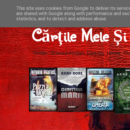
This site uses cookies from Google to deliver its servic
are shared with Google along with performance and secu
statistics, and to detect and address abuse.
Cărțile Mele Ș
Thriller, Science-Fiction, Fantasy, Horror, Cla