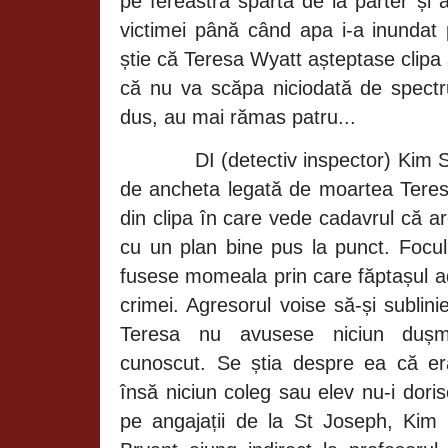
pe fereastra spartă de la parter și 
victimei până când apa i-a inundat 
știe că
Teresa Wyatt așteptase clipa 
că nu va scăpa niciodată de spectru
dus, au mai rămas patru...
DI (detectiv inspector) Kim
de ancheta legată de moartea Teres
din clipa în care vede cadavrul că a
cu un plan bine pus la punct. Focul
fusese momeala prin care făptașul a
crimei. Agresorul voise să-și sublin
Teresa nu avusese niciun dușma
cunoscut. Se știa despre ea că er
însă niciun coleg sau elev nu-i dori
pe angajații de la St Joseph, Kim 