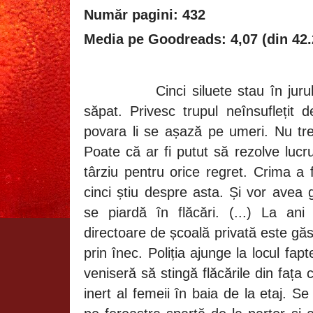
Număr pagini: 432
Media pe Goodreads: 4,07 (din 42.
Cinci siluete stau în ju
săpat. Privesc trupul neînsuflețit
povara li se așază pe umeri. Nu tre
Poate că ar fi putut să rezolve lucru
târziu pentru orice regret. Crima a f
cinci știu despre asta. Și vor avea 
se piardă în flăcări. (...) La an
directoare de școală privată este gă
prin înec. Poliția ajunge la locul fap
veniseră să stingă flăcările din fața 
inert al femeii în baia de la etaj. Se