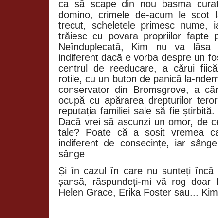
ca să scape din nou basma curată
domino, crimele de-acum le scot l
trecut, scheletele primesc nume, i
trăiesc cu povara propriilor fapte 
Neînduplecată, Kim nu va lăsa 
indiferent dacă e vorba despre un fo
centrul de reeducare, a cărui fii
rotile, cu un buton de panică la-nd
conservator din Bromsgrove, a căr
ocupă cu apărarea drepturilor teror
reputația familiei sale să fie știrbită
Dacă vrei să ascunzi un omor, de ce
tale? Poate că a sosit vremea ca
indiferent de consecințe, iar sânge
sânge
Și în cazul în care nu sunteți încă 
șansă, răspundeți-mi vă rog doar 
Helen Grace, Erika Foster sau... Ki