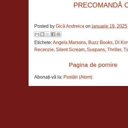
PRECOMANDĂ 
Posted by
Gică Andreica
on
ianuarie 19, 2025
Etichete:
Angela Marsons
,
Buzz Books
,
DI Ki
Recenzie
,
Silent Scream
,
Suspans
,
Thriller
,
Ți
Pagina de pornire
Abonați-vă la:
Postări (Atom)