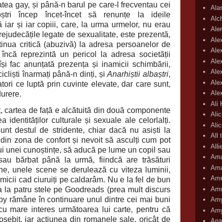
atea gay, și până-n barul pe care-l frecventau cei
Ala
noștri încep încet-încet să renunțe la ideile
Alc
iar și iar copiii, care, la urma urmelor, nu erau
Aler
rejudecățile legate de sexualitate, este prezentă,
Ale
ntinua critică (abuzivă) la adresa persoanelor de
Ale
încă reprezintă un pericol la adresa societății
Ale
 își fac anunțată prezența și inamicii schimbării,
Ale
cliști înarmați până-n dinți, și
Anarhiștii albaștri
,
Ale
ori ce luptă prin cuvinte elevate, dar care sunt,
Ale
durere.
Ali
tea de față e alcătuită din două componente
Ali
 identităților culturale și sexuale ale celorlalți.
Ali
t destul de stridente, chiar dacă nu asiști la
All 
 din zona de confort și nevoit să asculți cum pot
All
ului unei cunoștințe, să aducă pe lume un copil sau
Ama
sau bărbat până la urmă, fiindcă are trăsături
Ama
ne, unele scene se derulează cu viteza luminii,
Ame
amicii cad ciuruiți pe caldarâm. Nu e la fel de bun
Amo
va la patru stele pe Goodreads (prea mult discurs
sby rămâne în continuare unul dintre cei mai buni
Amy
cu mare interes următoarea lui carte, pentru că
Amy
eosebit, iar acțiunea din romanele sale, oricât de
Ana