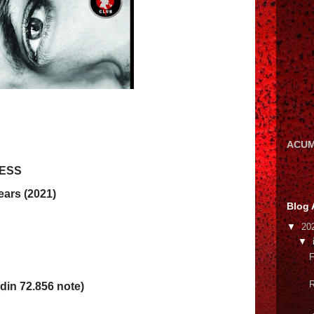
ACUM
RESS
ears (2021)
Blog 
▼
20
▼
F
R
din 72.856 note)