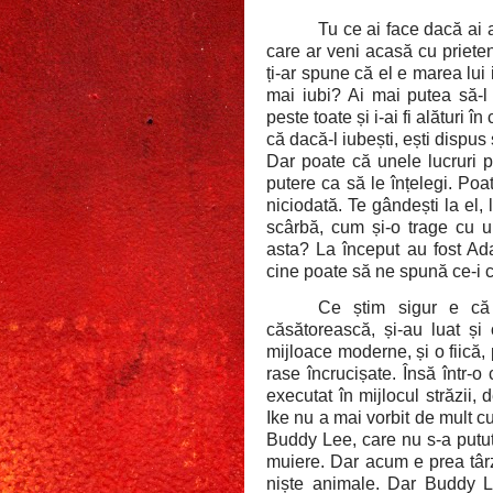
Tu ce ai face dacă ai 
care ar veni acasă cu prieten
ți-ar spune că el e marea lui
mai iubi? Ai mai putea să-l 
peste toate și i-ai fi alături
că dacă-l iubești, ești dispus 
Dar poate că unele lucruri pa
putere ca să le înțelegi. Poa
niciodată. Te gândești la el, 
scârbă, cum și-o trage cu u
asta? La început au fost Ad
cine poate să ne spună ce-i 
Ce știm sigur e că 
căsătorească, și-au luat și
mijloace moderne, și o fiică,
rase încrucișate. Însă într-o 
executat în mijlocul străzii,
Ike nu a mai vorbit de mult cu 
Buddy Lee, care nu s-a putut
muiere. Dar acum e prea târz
niște animale. Dar Buddy L