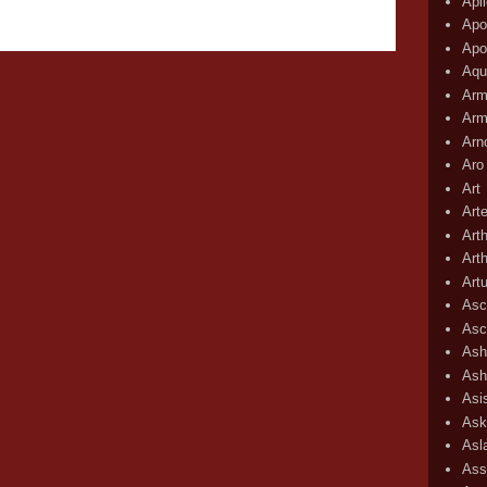
Apli
Apo
Apo
Aqu
Arm
Arm
Arn
Aro
Art
Art
Art
Art
Art
Asc
Asc
Ash
Ash
Asi
Ask
Asl
Ass