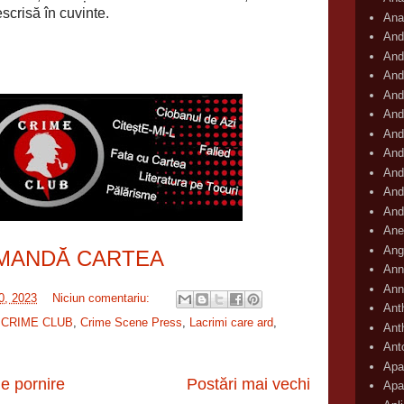
escrisă în cuvinte.
Ana
And
And
And
And
And
And
And
And
And
And
Ane
Ang
MANDĂ CARTEA
Ann
Ann
10, 2023
Niciun comentariu:
Ant
,
CRIME CLUB
,
Crime Scene Press
,
Lacrimi care ard
,
Ant
Ant
Apar
e pornire
Postări mai vechi
Apa