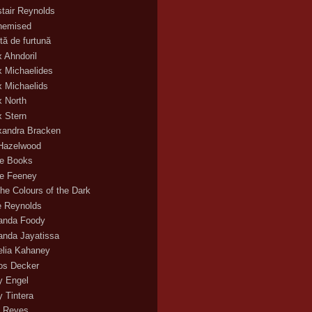
stair Reynolds
hemised
tă de furtună
x Ahndoril
x Michaelides
x Michaelids
x North
x Stern
xandra Bracken
 Hazelwood
ce Books
ce Feeney
the Colours of the Dark
ie Reynolds
nda Foody
nda Jayatissa
lia Kahaney
s Decker
 Engel
 Tintera
 Reyes