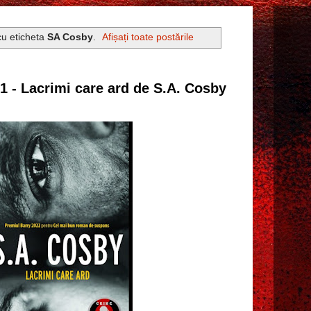
cu eticheta
SA Cosby
.
Afișați toate postările
31 - Lacrimi care ard de S.A. Cosby