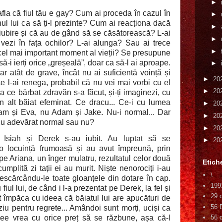
►
afla că fiul tău e gay? Cum ai proceda în cazul în
►
ul lui ca să ți-l prezinte? Cum ai reacționa dacă
►
 iubire și că au de gând să se căsătorească? L-ai
►
vezi în fața ochilor? L-ai alunga? Sau ai trece
►
 în cel mai important moment al vieții? Se presupune
să-i ierți orice „greșeală”, doar ca să-l ai aproape.
►
r atât de grave, încât nu ai suficientă voință și
►
20
te l-ai renega, probabil că nu vei mai vorbi cu el
►
20
la ce bărbat zdravăn s-a făcut, și-ți imaginezi, cu
n alt băiat efeminat. Ce dracu... Ce-i cu lumea
►
20
am și Eva, nu Adam și Jake. Nu-i normal... Dar
►
20
cu adevărat normal sau nu?
►
20
Isiah și Derek s-au iubit. Au luptat să se
►
20
 o locuință frumoasă și au avut împreună, prin
 pe Ariana, un înger mulatru, rezultatul celor două
Etich
cumplită zi tații ei au murit. Niște nenorociți i-au
\
 descărcându-le toate gloanțele din dotare în cap.
199
fiul lui, de când i l-a prezentat pe Derek, la fel și
29 
 împăca cu ideea că băiatul lui are apucături de
56 
iu pentru regrete... Amândoi sunt morți, uciși ca
ee vrea cu orice preț să se răzbune, așa că-l
56 d