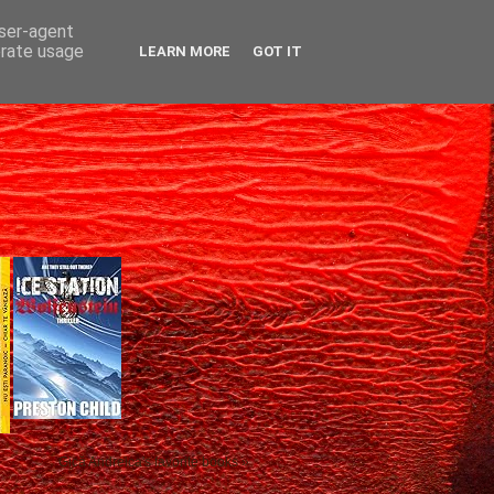
user-agent
erate usage
LEARN MORE
GOT IT
Gică Andreica's favorite books »