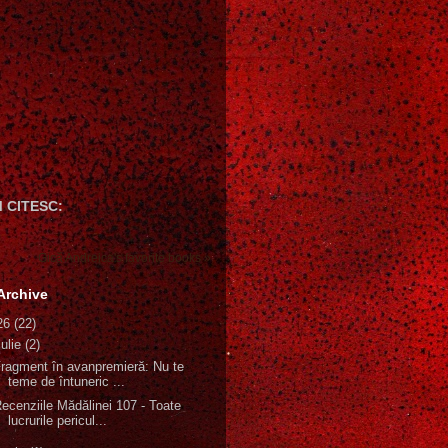
 CITESC:
Gică Andreica's favorite books »
Archive
26
(22)
iulie
(2)
ragment în avanpremieră: Nu te
teme de întuneric ...
ecenziile Mădălinei 107 - Toate
lucrurile pericul...