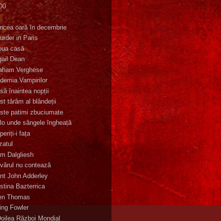
00
K
incea oară în decembrie
urder in Paris
oua casă
gail Dean
aham Verghese
demia Vampirilor
să înaintea nopții
st tărâm al blândeții
ste patimi zbuciumate
lo unde sângele îngheață
eriți-i fața
zatul
m Dalgliesh
vărul nu contează
nt John Adderley
stina Bazterrica
en Thomas
ling Fowler
Doilea Război Mondial