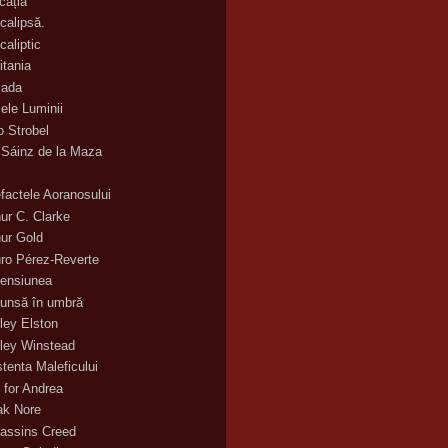
cația
calipsă.
caliptic
itania
ada
ele Luminii
o Strobel
 Sáinz de la Maza
efactele Aoranosului
hur C. Clarke
hur Gold
uro Pérez-Reverte
ensiunea
unsă în umbră
ley Elston
ley Winstead
stenta Maleficului
 for Andrea
ak Nore
assins Creed