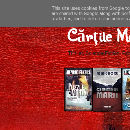
This site uses cookies from Google to 
are shared with Google along with per
statistics, and to detect and address 
Cărțile M
Thriller, Science-Fiction, Fan