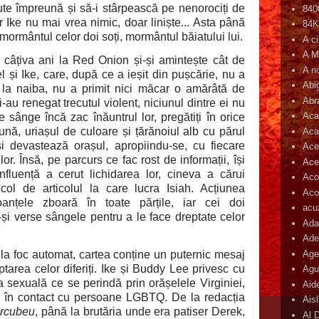
te împreună și să-i stârpească pe nenorociți de
840
 Ike nu mai vrea nimic, doar liniște... Asta până
84
mormântul celor doi soți, mormântul băiatului lui.
A c
A M
câțiva ani la Red Onion și-și amintește cât de
A n
el și Ike, care, după ce a ieșit din pușcărie, nu a
Abi
, la naiba, nu a primit nici măcar o amărâtă de
Abr
-au renegat trecutul violent, niciunul dintre ei nu
Aca
de sânge încă zac înăuntrul lor, pregătiți în orice
reună, uriașul de culoare și țărănoiul alb cu părul
Aca
i devastează orașul, apropiindu-se, cu fiecare
Ace
lor. Însă, pe parcurs ce fac rost de informații, își
Ace
luență a cerut lichidarea lor, cineva a cărui
Aco
icol de articolul la care lucra Isiah. Acțiunea
Acop
oanțele zboară în toate părțile, iar cei doi
acu
ă-și verse sângele pentru a le face dreptate celor
Ada
Ade
Age
la foc automat, cartea conține un puternic mesaj
tarea celor diferiți. Ike și Buddy Lee privesc cu
Agu
ea sexuală ce se perindă prin orășelele Virginiei,
Aid
r în contact cu persoane LGBTQ. De la redacția
Ais
urcubeu
, până la brutăria unde era patiser Derek,
Al 