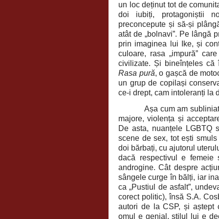
un loc deținut tot de comunit
doi iubiți, protagoniștii 
preconcepute și să-și plângă 
atât de „bolnavi”. Pe lângă p
prin imaginea lui Ike, și co
culoare, rasa „impură” care 
civilizate. Și bineînțeles că
Rasa pură
, o gașcă de motoci
un grup de copilași conservat
ce-i drept, cam intoleranți la 
Așa cum am subliniat, car
majore, violența și acceptarea
De asta, nuanțele LGBTQ sun
scene de sex, tot ești smuls
doi bărbați, cu ajutorul uter
dacă respectivul e femeie 
androgine. Cât despre acțiu
sângele curge în bălți, iar in
ca „Pustiul de asfalt”, unde
corect politic), însă S.A. Co
autori de la CSP, și aștept 
omul e genial, stilul lui e d