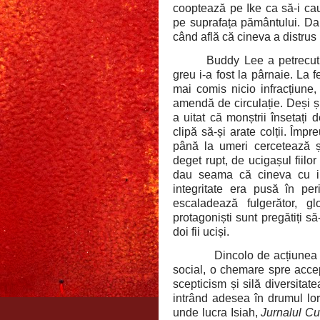
cooptează pe Ike ca să-i cau
pe suprafața pământului. Dar
când află că cineva a distrus 
Buddy Lee a petrecut 
greu i-a fost la pârnaie. La f
mai comis nicio infracțiune
amendă de circulație. Deși și
a uitat că monștrii însetați 
clipă să-și arate colții. Împ
până la umeri cercetează ș
deget rupt, de ucigașul fiilor 
dau seama că cineva cu inf
integritate era pusă în per
escaladează fulgerător, gl
protagoniști sunt pregătiți s
doi fii uciși.
Dincolo de acțiunea 
social, o chemare spre accep
scepticism și silă diversitat
intrând adesea în drumul lo
unde lucra Isiah,
Jurnalul C