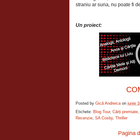
straniu ar suna, nu poate fi d
Un proiect:
CO
Posted by
Gică Andreica
on
iunie 
Etichete:
Blog Tour
,
Cărți premiate
Recenzie
,
SA Cosby
,
Thriller
Pagina d