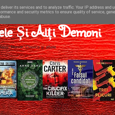
deliver its services and to analyze traffic. Your IP address and 
formance and security metrics to ensure quality of service, gen
abuse.
ele Și Alți Demoni
tasy, Horror, Clasice și altele