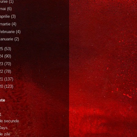
iunie
(1)
mai
(6)
aprilie
(3)
martie
(4)
februarie
(4)
ianuarie
(2)
25
(53)
24
(90)
23
(70)
22
(78)
21
(137)
20
(123)
ete
1
de secunde
Days
e zile