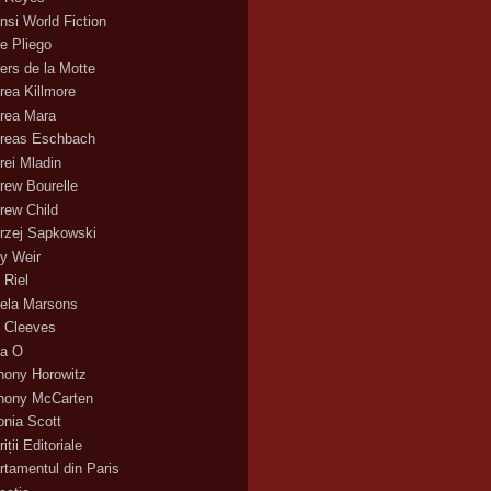
nsi World Fiction
e Pliego
ers de la Motte
rea Killmore
rea Mara
reas Eschbach
rei Mladin
rew Bourelle
rew Child
rzej Sapkowski
y Weir
 Riel
ela Marsons
 Cleeves
a O
hony Horowitz
hony McCarten
onia Scott
iții Editoriale
rtamentul din Paris