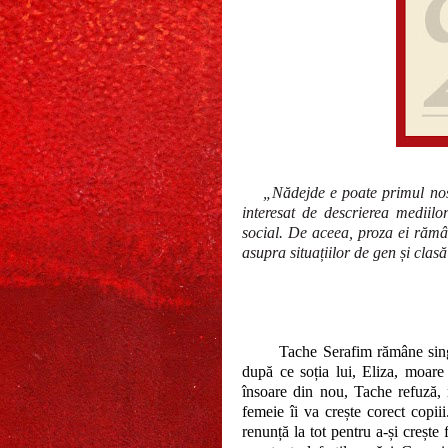
„Nădejde e poate primul nost
interesat de descrierea mediil
social. De aceea, proza ei răm
asupra situațiilor de gen și clas
Tache Serafim rămâne sing
după ce soția lui, Eliza, moare
însoare din nou, Tache refuză, 
femeie îi va crește corect copiii.
renunță la tot pentru a-și crește 