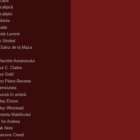
cația
calipsă.
caliptic
itania
ada
ele Luminii
o Strobel
 Sáinz de la Maza
efactele Aoranosului
hur C. Clarke
hur Gold
uro Pérez-Reverte
ensiunea
unsă în umbră
ley Elston
ley Winstead
stenta Maleficului
 for Andrea
ak Nore
assins Creed