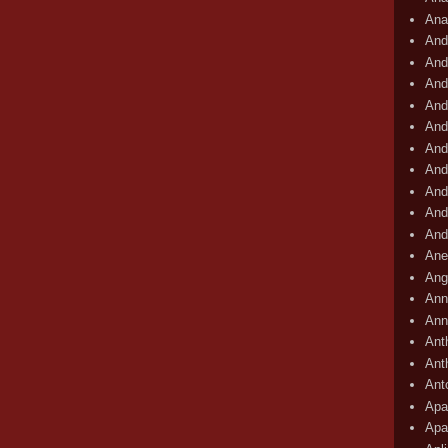
Ana
And
And
And
And
And
And
And
And
And
And
Ane
Ang
Ann
Ann
Ant
Ant
Ant
Apar
Apa