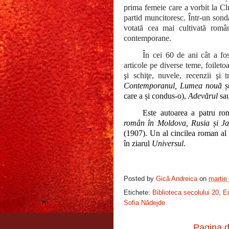
prima femeie care a vorbit la C
partid muncitoresc. Într-un sond
votată cea mai cultivată românc
contemporane.
În cei 60 de ani cât a fo
articole pe diverse teme, foilet
şi schiţe, nuvele, recenzii şi 
Contemporanul, Lumea nouă știin
care a și condus-o),
Adevărul
sa
Este autoarea a patru r
român în Moldova, Rusia și J
(1907). Un al cincilea roman al
în ziarul
Universul
.
Posted by
Gică Andreica
on
martie
Etichete:
Biblioteca secolului 20
,
Ed
Sofia Nădejde
Pagina d