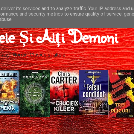
deliver its services and to analyze traffic. Your IP address and 
formance and security metrics to ensure quality of service, gen
abuse.
ele Și Alți Demoni
tasy, Horror, Clasice și altele