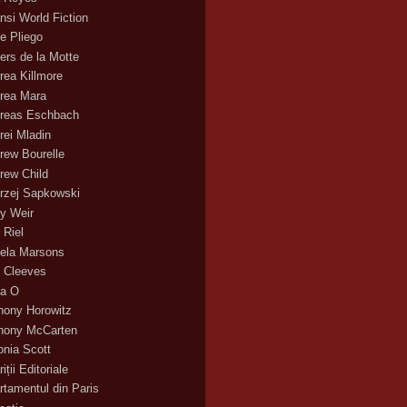
nsi World Fiction
e Pliego
ers de la Motte
rea Killmore
rea Mara
reas Eschbach
rei Mladin
rew Bourelle
rew Child
rzej Sapkowski
y Weir
 Riel
ela Marsons
 Cleeves
a O
hony Horowitz
hony McCarten
onia Scott
iții Editoriale
rtamentul din Paris