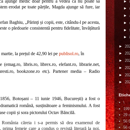
gică ajunge medic doar pentru a vedea că nu poate să
►
tem erodat pe toate părțile, Magda ajunge să fure, iar
►
►
fan Baghiu, „Părinți și copii, este, citându-l pe acesta,
►
este o pledoarie consistentă pentru fidelitate, învățătură
►
►
►
20
 martie, la prețul de 42,90 lei pe
publisol.ro
, în
►
20
►
20
e (emag.ro, libris.ro, librex.ro, elefant.ro, librarie.net,
►
20
turesti.ro, bookzone.ro etc). Partener media – Radio
►
20
►
20
Etich
1856, Botoșani – 11 iunie 1946, București) a fost o
\
e dramatică română, susținătoare a feminismului. A fost
199
se copii și sora pictorului Octav Băncilă.
29 
56 
 România căreia i s-a permis să dea examenul de
56 d
i, prima femeie care a condus o revistă literară la noi,