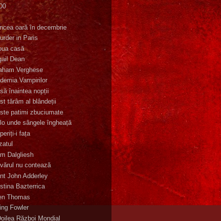
00
K
incea oară în decembrie
urder in Paris
oua casă
gail Dean
aham Verghese
demia Vampirilor
să înaintea nopții
st tărâm al blândeții
ste patimi zbuciumate
lo unde sângele îngheață
eriți-i fața
zatul
m Dalgliesh
vărul nu contează
nt John Adderley
stina Bazterrica
en Thomas
ling Fowler
Doilea Război Mondial