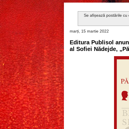
Se afișează postările cu
marți, 15 martie 2022
Editura Publisol anunț
al Sofiei Nădejde, „Pă