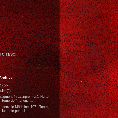
 CITESC:
Gică Andreica's favorite books »
Archive
26
(22)
iulie
(2)
ragment în avanpremieră: Nu te
teme de întuneric ...
ecenziile Mădălinei 107 - Toate
lucrurile pericul...