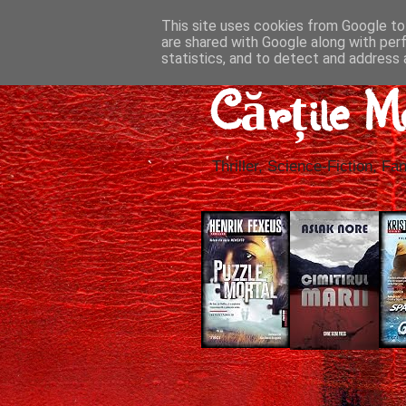
This site uses cookies from Google to 
are shared with Google along with per
statistics, and to detect and address 
Cărțile M
Thriller, Science-Fiction, Fan