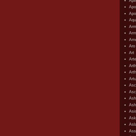
Apli
Apo
Apo
Aqu
Arm
Arm
Arn
Aro
Art
Art
Art
Art
Art
Asc
Asc
Ash
Ash
Asi
Ask
Asl
Ass