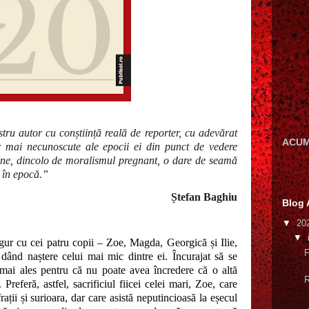
ru autor cu conștiință reală de reporter, cu adevărat
ACUM
or mai necunoscute ale epocii ei din punct de vedere
âne, dincolo de moralismul pregnant, o dare de seamă
ă în epocă.”
Ștefan Baghiu
Blog 
▼
20
▼
ur cu cei patru copii – Zoe, Magda, Georgică și Ilie,
F
 dând naștere celui mai mic dintre ei. Încurajat să se
mai ales pentru că nu poate avea încredere că o altă
R
 Preferă, astfel, sacrificiul fiicei celei mari, Zoe, care
frații și surioara, dar care asistă neputincioasă la eșecul