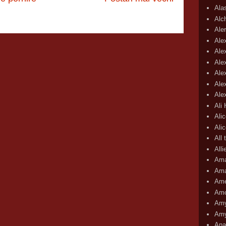
Ala
Alc
Aler
Ale
Ale
Ale
Ale
Ale
Ale
Ali
Ali
Ali
All 
All
Ama
Ama
Ame
Amo
Amy
Amy
Ana