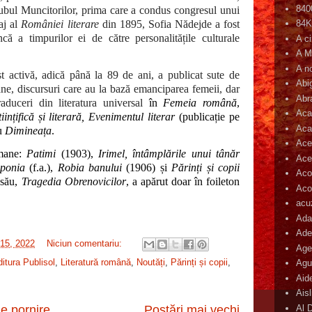
840
lubul Muncitorilor, prima care a condus congresul unui
aj al
României literare
din 1895, Sofia Nădejde a fost
84
ă a timpurilor ei de către personalitățile culturale
A c
A M
A n
st activă, adică până la 89 de ani, a publicat sute de
Abi
oane, discursuri care au la bază emanciparea femeii, dar
Abr
traduceri din literatura universal
în
Femeia română
,
Aca
țifică și literară, Evenimentul literar
(publicație pe
Aca
u
Dimineața
.
Ace
omane:
Patimi
(1903),
Irimel, întâmplările unui tânăr
Ace
aponia
(f.a.),
Robia banului
(1906) și
Părinți și copii
Aco
 său,
Tragedia Obrenovicilor
, a apărut doar în foileton
Acop
acu
Ada
Ade
 15, 2022
Niciun comentariu:
Age
itura Publisol
,
Literatură română
,
Noutăți
,
Părinți și copii
,
Agu
Aid
Ais
Al 
e pornire
Postări mai vechi