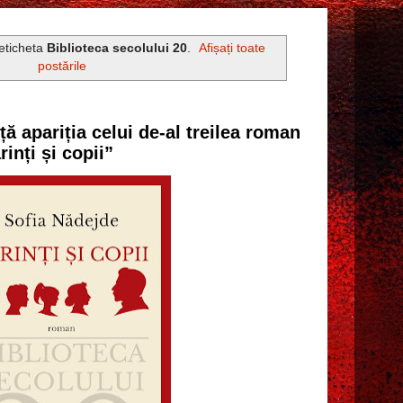
 eticheta
Biblioteca secolului 20
.
Afișați toate
postările
ă apariția celui de-al treilea roman
rinți și copii”