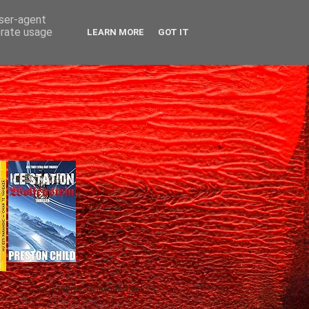
user-agent
erate usage
LEARN MORE
GOT IT
Gică Andreica's favorite books »