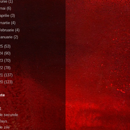
iunie
(1)
mai
(6)
aprilie
(3)
martie
(4)
februarie
(4)
ianuarie
(2)
25
(53)
24
(90)
23
(70)
22
(78)
21
(137)
20
(123)
ete
1
de secunde
Days
e zile