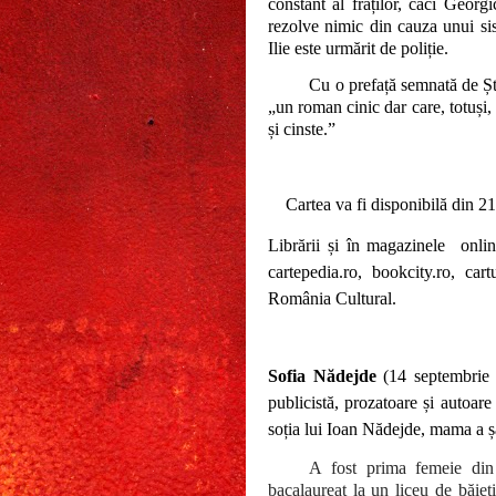
constant al fraților, căci Geor
rezolve nimic din cauza unui sis
Ilie este urmărit de poliție.
Cu o prefață semnată de Ște
„un roman cinic dar care, totuși, 
și cinste.”
Cartea va fi disponibilă din 21
Librării și în magazinele
onlin
cartepedia.ro, bookcity.ro, car
Rom
â
nia Cultural.
Sofia Nădejde
(14 septembrie 
publicistă, prozatoare și autoar
soția lui Ioan Nădejde, mama a șa
A fost prima femeie din
bacalaureat la un liceu de băieț