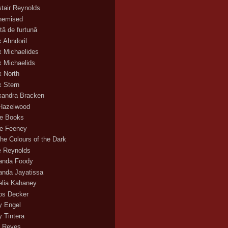
stair Reynolds
hemised
tă de furtună
x Ahndoril
x Michaelides
x Michaelids
x North
x Stern
xandra Bracken
 Hazelwood
ce Books
ce Feeney
the Colours of the Dark
ie Reynolds
nda Foody
nda Jayatissa
lia Kahaney
s Decker
 Engel
 Tintera
 Reyes