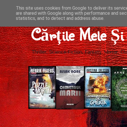
This site uses cookies from Google to deliver its servic
are shared with Google along with performance and secu
statistics, and to detect and address abuse.
Cărțile Mele Ș
Thriller, Science-Fiction, Fantasy, Horror, Cla