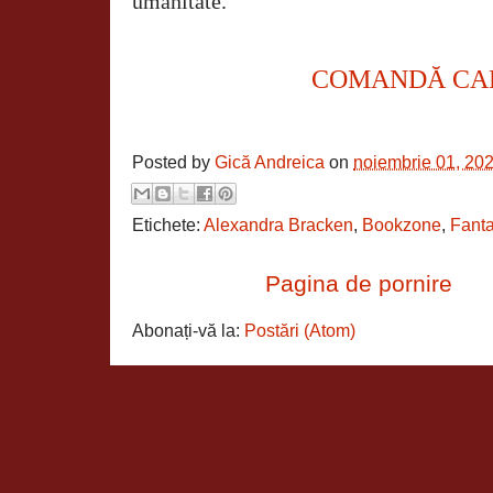
umanitate.
COMANDĂ CA
Posted by
Gică Andreica
on
noiembrie 01, 20
Etichete:
Alexandra Bracken
,
Bookzone
,
Fant
Pagina de pornire
Abonați-vă la:
Postări (Atom)