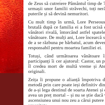
de Zeus să cutreiere Pâmântul timp de 7
urmașii unor familii străvechi, toți neră
puterile și să devină nemuritori.
Cu mult timp în urmă, Lore Perseous
brutală după ce familia ei a fost ucisă
vânători rivală, întorcând astfel spate
vânătoare. De mulți ani, Lore încearcă s
de a se răzbuna pe bărbatul, acum deven
responsabil pentru moartea familiei ei.
Totuși, când următoarea vânătoare
participanți îi cer ajutorul: Castor, un 
îl credea mort de multă vreme și Ate
originali.
Zeița îi propune o alianță împotriva
metodă prin care poate ieși definitiv di
de a-și lega destinul de soarta Atenei și
avea un preț mortal – și nu se știe dacă 
ascensiunea unui nou zeu a cărui putere