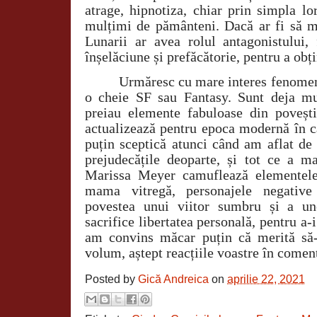
atrage, hipnotiza, chiar prin simpla lo
mulțimi de pământeni. Dacă ar fi să 
Lunarii ar avea rolul antagonistului,
înșelăciune și prefăcătorie, pentru a obț
Urmăresc cu mare interes fenomenu
o cheie SF sau Fantasy. Sunt deja mu
preiau elemente fabuloase din poveștil
actualizează pentru epoca modernă în c
puțin sceptică atunci când am aflat de 
prejudecățile deoparte, și tot ce a ma
Marissa Meyer camuflează elementele
mama vitregă, personajele negative 
povestea unui viitor sumbru și a une
sacrifice libertatea personală, pentru a-i
am convins măcar puțin că merită să-
volum, aștept reacțiile voastre în coment
Posted by
Gică Andreica
on
aprilie 22, 2021