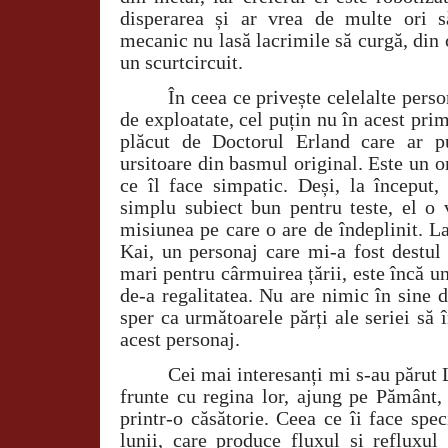
disperarea și ar vrea de multe ori s
mecanic nu lasă lacrimile să curgă, din
un scurtcircuit.
În ceea ce privește celelalte perso
de exploatate, cel puțin nu în acest pr
plăcut de Doctorul Erland care ar p
ursitoare din basmul original. Este un 
ce îl face simpatic. Deși, la început
simplu subiect bun pentru teste, el o 
misiunea pe care o are de îndeplinit. La
Kai, un personaj care mi-a fost destul 
mari pentru cârmuirea țării, este încă un
de-a regalitatea. Nu are nimic în sine 
sper ca următoarele părți ale seriei să
acest personaj.
Cei mai interesanți mi s-au părut L
frunte cu regina lor, ajung pe Pământ, 
printr-o căsătorie. Ceea ce îi face spe
lunii, care produce fluxul și refluxul