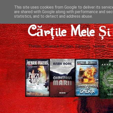
This site uses cookies from Google to deliver its servic
are shared with Google along with performance and secu
statistics, and to detect and address abuse.
Cărțile Mele Ș
Thriller, Science-Fiction, Fantasy, Horror, Cla