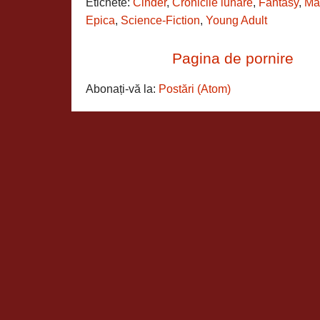
Etichete:
Cinder
,
Cronicile lunare
,
Fantasy
,
Ma
Epica
,
Science-Fiction
,
Young Adult
Pagina de pornire
Abonați-vă la:
Postări (Atom)