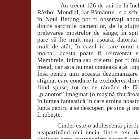
Au trecut 126 de ani de la înc
Război Mondial, iar Pământul
s-a sch
în Noul Beijing pot fi observați andr
dintre sarcinile oamenilor, de la sluji
prelevarea mostrelor de sânge, în spit
pare să fie mult mai ușoară, datorită
mult de atât, în cazul în care omul 
mortal, acesta poate fi reinventat 
Membrele, inima sau creierul pot fi înl
metal, dar asta nu mai contează atât tim
Însă pentru unii această dezumanizare
stigmat care conduce la excluderea din 
fiind spuse, tot ce ne rămâne de fă
„planotor” imaginar (o mașină zburătoar
în lumea fantastică în care eroina noastră
luptă pentru a se descoperi pe sine și pe
îi iubește.
Cinder este o adolescentă pierdu
neaparținând nici uneia dintre cele 
accident grav, protagonista noastră est