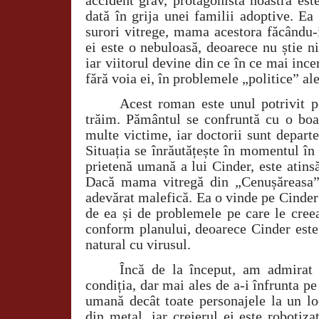
dată în grija unei familii adoptive. Ea
surori vitrege, mama acestora făcându-i
ei este o nebuloasă, deoarece nu știe n
iar viitorul devine din ce în ce mai ince
fără voia ei, în problemele „politice” ale
Acest roman este unul potrivit p
trăim. Pământul se confruntă cu o boal
multe victime, iar doctorii sunt depart
Situația se înrăutățește în momentul în
prietenă umană a lui Cinder, este atins
Dacă mama vitregă din „Cenușăreasa” 
adevărat malefică. Ea o vinde pe Cinder
de ea și de problemele pe care le cree
conform planului, deoarece Cinder este
natural cu virusul.
Încă de la început, am admirat 
condiția, dar mai ales de a-i înfrunta pe
umană decât toate personajele la un lo
din metal, iar creierul ei este robotiza