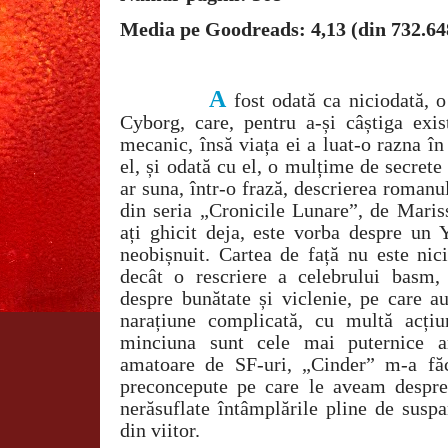
Media pe Goodreads: 4,13 (din 732.64
A
fost odată ca niciodată, 
Cyborg, care, pentru a-și câștiga exist
mecanic, însă viața ei a luat-o razna î
el, și odată cu el, o mulțime de secrete
ar suna, într-o frază, descrierea roman
din seria „Cronicile Lunare”, de Mar
ați ghicit deja, este vorba despre un 
neobișnuit. Cartea de față nu este nic
decât o rescriere a celebrului basm,
despre bunătate și viclenie, pe care a
narațiune complicată, cu multă acțiu
minciuna sunt cele mai puternice 
amatoare de SF-uri, „Cinder” m-a făc
preconcepute pe care le aveam despre
nerăsuflate întâmplările pline de susp
din viitor.