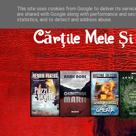
This site uses cookies from Google to deliver its servic
are shared with Google along with performance and secu
statistics, and to detect and address abuse.
Cărțile Mele Ș
Thriller, Science-Fiction, Fantasy, Horror, Cla