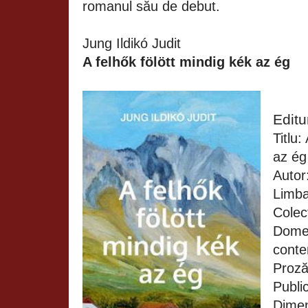
romanul său de debut.
Jung Ildikó Judit
A felhők fölött mindig kék az ég
Edit
Titlu:
az ég
Autor:
Limba
Colec
Domen
conte
Proză
Public
Dimen