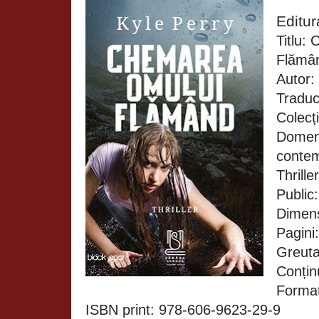
Editu
Titlu:
Flămâ
Autor:
Traduc
Colecț
Domeni
contem
Thriller
Public:
Dimen
Pagini
Greuta
Conținu
Format
ISBN print: 978-606-9623-29-9