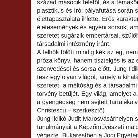
század második felétől, és a témakör
plasztikus és írói pályafutása során 
élettapasztalata ihlette. Erős karakt
életesemények és egyéni sorsok, am
szeretet sugárzik embertársai, szülő
társadalmi intézmény iránt.
A felhők fölött mindig kék az ég, ne
próza könyv, hanem tisztelgés is az
szenvedései és sorsa előtt. Jung Ildik
tesz egy olyan világot, amely a kihalá
szeretet, a méltóság és a társadalmi 
törvény betűjét. Egy világ, amelyet 
a gyengédség nem sejtett tartalékai
Christescu – szerkesztő)
Jung Ildikó Judit Marosvásárhelyen s
tanulmányait a Képzőművészeti majd
végezte. Bukarestben a Jogi Egyetem