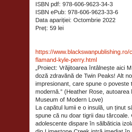
ISBN pdf: 978-606-9623-34-3
ISBN ePub: 978-606-9623-33-6
Data apariției: Octombrie 20
Preț: 59 lei
https://www.blackswanpublishing.ro
flamand-kyle-perry.html
„Proiect: Vrăjitoarea întâlnește aici 
doză zdravănă de Twin Peaks! Alt n
impresionant, care spune o poveste 
modernă.” (Heather Rose, autoarea b
Museum of Modern Love)
La capătul lumii e o insulă, un ținut 
spune că nu doar tigrii dau târcoale
adolescente dispare în sălbăticia izol
din Limestone Creek intră imediat în a