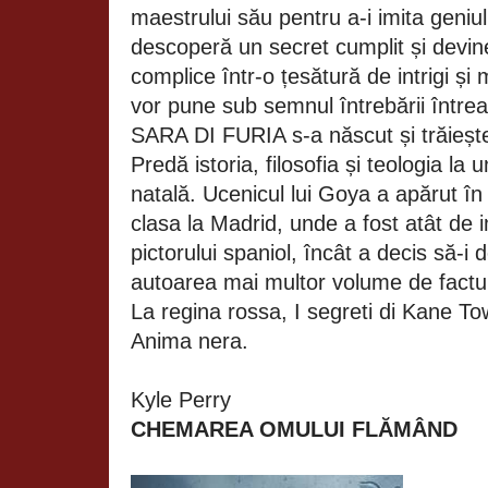
maestrului său pentru a-i imita geniul
descoperă un secret cumplit și devine
complice într-o țesătură de intrigi și 
vor pune sub semnul întrebării î
SARA DI FURIA s-a născut și trăiește î
Predă istoria, filosofia și teologia la u
natală. Ucenicul lui Goya a apărut în
clasa la Madrid, unde a fost atât de 
pictorului spaniol, încât a decis să-i
autoarea mai multor volume de factură
La regina rossa, I segreti di Kane Tow
Anima nera.
Kyle Perry
CHEMAREA OMULUI FLĂMÂND