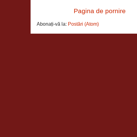
Pagina de pornire
Abonați-vă la:
Postări (Atom)