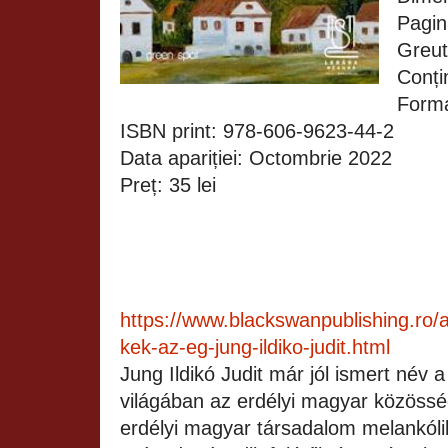
Pagin
Greut
Conți
Forma
ISBN print: 978-606-9623-44-2
Data apariției: Octombrie 20
Preț: 35 lei
https://www.blackswanpublishing.ro/a-
kek-az-eg-jung-ildiko-judit.html
Jung Ildikó Judit már jól ismert név 
világában az erdélyi magyar közössé
erdélyi magyar társadalom melankólik