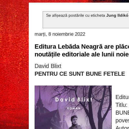
Se afișează postările cu eticheta
Jung Ildikó
marți, 8 noiembrie 2022
Editura Lebăda Neagră are plăc
noutățile editoriale ale lunii no
David Blixt
PENTRU CE SUNT BUNE FETELE
Edit
Titl
BUNE
poves
Autor