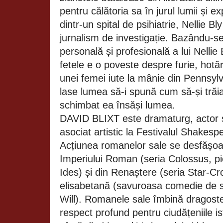
pentru călătoria sa în jurul lumii și 
dintr-un spital de psihiatrie, Nellie Bl
jurnalism de investigație. Bazându-se
personală și profesională a lui Nellie
fetele e o poveste despre furie, hotă
unei femei iute la mânie din Pennsylv
lase lumea să-i spună cum să-și trăia
schimbat ea însăși lumea.
DAVID BLIXT este dramaturg, actor ș
asociat artistic la Festivalul Shakesp
Acțiunea romanelor sale se desfășoar
Imperiului Roman (seria Colossus, pi
Ides) și din Renaștere (seria Star-C
elisabetană (savuroasa comedie de s
Will). Romanele sale îmbină dragoste
respect profund pentru ciudățeniile is