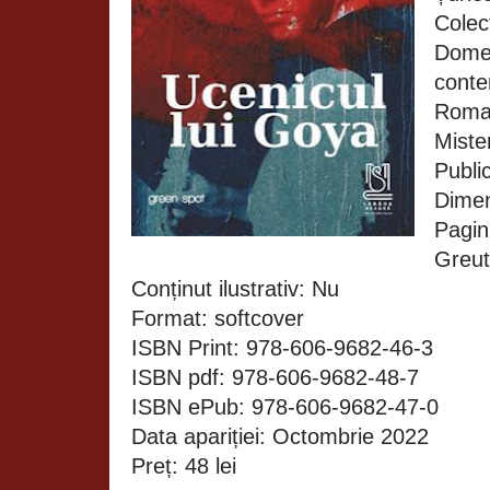
Colec
Domen
conte
Roman
Miste
Public
Dime
Pagin
Greut
Conținut ilustrativ: Nu
Format: softcover
ISBN Print: 978-606-9682-46-3
ISBN pdf: 978-606-9682-48-7
ISBN ePub: 978-606-9682-47-0
Data apariției: Octombrie 20
Preț: 48 lei