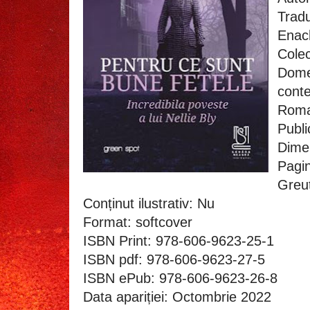
Trad
Enac
Colec
Domen
conte
Roma
Publi
Dime
Pagin
Greut
Conținut ilustrativ: Nu
Format: softcover
ISBN Print: 978-606-9623-25-1
ISBN pdf: 978-606-9623-27-5
ISBN ePub: 978-606-9623-26-8
Data apariției: Octombrie 20