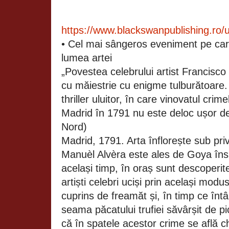
https://www.blackswanpublishing.ro/u
• Cel mai sângeros eveniment pe car
lumea artei
„Povestea celebrului artist Francisc
cu măiestrie cu enigme tulburătoare.
thriller uluitor, în care vinovatul cri
Madrid în 1791 nu este deloc ușor de i
Nord)
Madrid, 1791. Arta înflorește sub privir
Manuèl Alvèra este ales de Goya însu
același timp, în oraș sunt descoperi
artiști celebri uciși prin același mod
cuprins de freamăt și, în timp ce înt
seama păcatului trufiei săvârșit de p
că în spatele acestor crime se află c