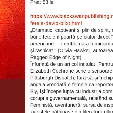
Preț: 88 lei
https://www.blackswanpublishing.r
fetele-david-blixt.html
„Dramatic, captivant și plin de spirit
bune fetele îl poartă pe cititor direct
americane – o emblemă a feminismulu
și răspicat.” (Olivia Hawker, autoarea
Ragged Edge of Night)
Înfuriată de un articol intitulat „Pent
Elizabeth Cochrane scrie o scrisoare
Pittsburgh Dispatch, fără să-și închip
angaja vreodată o femeie ca reporte
Bly, își începe lupta cu industria dom
corupția guvernamentală, relatând su
Feministă, aventurieră, sursa de insp
ziaristele bătăioase din literatura ult