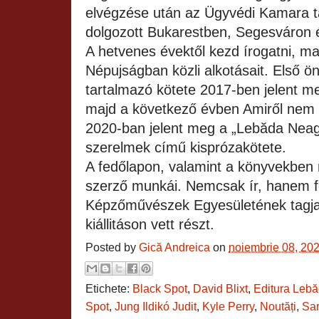
elvégzése után az Ügyvédi Kamara t
dolgozott Bukarestben, Segesváron 
A hetvenes évektől kezd írogatni, ma
Népujságban közli alkotásait. Első ön
tartalmazó kötete 2017‑ben jelent m
majd a következő évben Amiről nem 
2020‑ban jelent meg a „Lebăda Neag
szerelmek című kisprózakötete.
A fedőlapon, valamint a könyvekben
szerző munkái. Nemcsak ír, hanem f
Képzőművészek Egyesületének tagja
kiállitáson vett részt.
Posted by
Gică Andreica
on
noiembrie 08, 20
Etichete:
Black Spot
,
David Blixt
,
Editura Leb
Spot
,
Jung Ildikó Judit
,
Kyle Perry
,
Noutăți
,
Sar