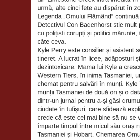
urmă, alte cinci fete au dispărut în z
Legenda „Omului Flămând” continuă să
Detectivul Con Badenhorst știe mult p
cu polițiști corupți și politici mărunt
câte ceva.
Kyle Perry este consilier și asistent
tineret. A lucrat în licee, adăposturi și
dezintoxicare. Mama lui Kyle a cresc
Western Tiers, în inima Tasmaniei, u
chemat pentru salvări în munți. Kyle 
munții Tasmaniei de două ori și o dată
dintr‑un jurnal pentru a‑și găsi drumul
ciudate în tufișuri, care sfidează expl
crede că este cel mai bine să nu se 
împarte timpul între micul său oraș n
Tasmaniei și Hobart. Chemarea Omu