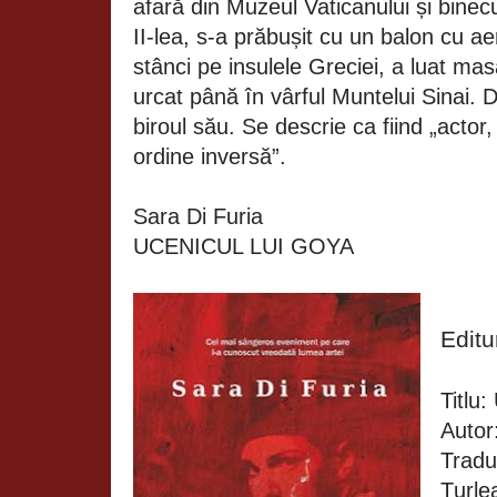
afară din Muzeul Vaticanului și binec
II-lea, s-a prăbușit cu un balon cu ae
stânci pe insulele Greciei, a luat masa
urcat până în vârful Muntelui Sinai. Da
biroul său. Se descrie ca fiind „actor, 
ordine inversă”.
Sara Di Furia
UCENICUL LUI GOYA
Edit
Titlu:
Autor
Tradu
Țurle