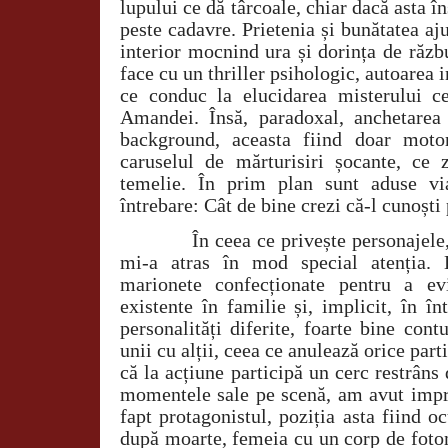
lupului ce dă târcoale, chiar dacă asta î
peste cadavre. Prietenia și bunătatea aju
interior mocnind ura și dorința de răz
face cu un thriller psihologic, autoarea
ce conduc la elucidarea misterului c
Amandei. Însă, paradoxal, anchetare
background, aceasta fiind doar moto
caruselul de mărturisiri șocante, ce
temelie. În prim plan sunt aduse vi
întrebare: Cât de bine crezi că-l cunoști 
În ceea ce privește personajele,
mi-a atras în mod special atenția. 
marionete confecționate pentru a evid
existente în familie și, implicit, în î
personalități diferite, foarte bine con
unii cu alții, ceea ce anulează orice part
că la acțiune participă un cerc restrâns
momentele sale pe scenă, am avut impre
fapt protagonistul, poziția asta fiind 
după moarte, femeia cu un corp de foto