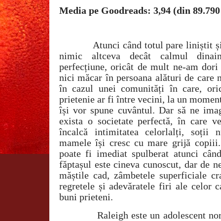
Media pe Goodreads: 3,94 (din 89.790
A
tunci când totul pare liniștit și
nimic altceva decât calmul dinain
perfecțiune, oricât de mult ne-am dori
nici măcar în persoana alături de care 
în cazul unei comunități în care, ori
prietenie ar fi între vecini, la un moment
își vor spune cuvântul. Dar să ne imag
exista o societate perfectă, în care ve
încalcă intimitatea celorlalți, soții 
mamele își cresc cu mare grijă copiii. 
poate fi imediat spulberat atunci cân
făptașul este cineva cunoscut, dar de ne
măștile cad, zâmbetele superficiale cr
regretele și adevăratele firi ale celor 
buni prieteni.
Raleigh
este un adolescent nor