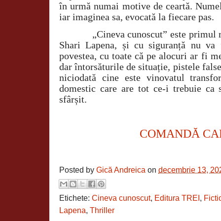
în urmă numai motive de ceartă. Numele
iar imaginea sa, evocată la fiecare pas.
„Cineva cunoscut” este primul roma
Shari Lapena, și cu siguranță nu va 
povestea, cu toate că pe alocuri ar fi 
dar întorsăturile de situație, pistele fals
niciodată cine este vinovatul transfor
domestic care are tot ce-i trebuie ca 
sfârșit.
COMANDĂ CA
Posted by
Gică Andreica
on
decembrie 13, 20
Etichete:
Cineva cunoscut
,
Editura TREI
,
Fict
Lapena
,
Thriller