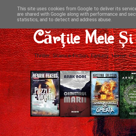
This site uses cookies from Google to deliver its servic
are shared with Google along with performance and secu
statistics, and to detect and address abuse.
Cărțile Mele Ș
Thriller, Science-Fiction, Fantasy, Horror, Cla