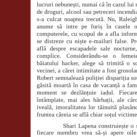
lucruri nebunești, numai că în cazul lu
de droguri, alcool sau petreceri incendia
s-a culcat noaptea trecută. Nu, Raleig
anume să intre pe furiș în casele o
computerele, cu scopul de a afla inform
se distreze cu niște e-mailuri false. P
află despre escapadele sale nocturne
complice. Considerându-se o feme
băiatului hacker, alege să trimită o 
vecinei, a cărei intimitate a fost grosola
Robert semnalează poliției dispariția soți
găsită moartă în casa de vacanță a fami
moment se dezlănțuie iadul. Fiecar
întâmplate, mai ales bărbații, ale căr
iveală, imoralitatea lor tăinuită plasând
fruntea căreia se află chiar soțul victime
Shari Lapena construiește o 
fiecare membru vrea să-și apere oil