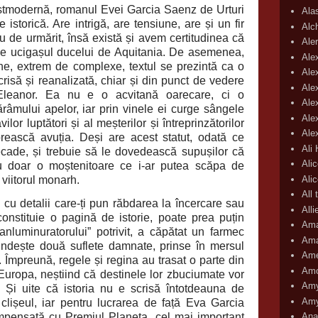
tmodernă, romanul Evei Garcia Saenz de Urturi
Ala
e istorică. Are intrigă, are tensiune, are și un fir
Alc
eu de urmărit, însă există și avem certitudinea că
Aler
 pe ucigașul ducelui de Aquitania. De asemenea,
Ale
ne, extrem de complexe, textul se prezintă ca o
Ale
scrisă și reanalizată, chiar și din punct de vedere
Ale
i Eleanor. Ea nu e o acvitană oarecare, ci o
Ale
âmului apelor, iar prin vinele ei curge sângele
Ale
vilor luptători și al meșterilor și întreprinzătorilor
Ale
rească avuția. Deși are acest statut, odată ce
Ali
ecade, și trebuie să le dovedească supușilor că
Ali
u doar o moștenitoare ce i-ar putea scăpa de
Ali
viitorul monarh.
All 
cu detalii care-ți pun răbdarea la încercare sau
All
constituie o pagină de istorie, poate prea puțin
Ama
„anluminuratorului” potrivit, a căpătat un farmec
Ama
lindește două suflete damnate, prinse în mersul
Ame
i. Împreună, regele și regina au trasat o parte din
Amo
 Europa, neștiind că destinele lor zbuciumate vor
Amy
. Și uite că istoria nu e scrisă întotdeauna de
Amy
clișeul, iar pentru lucrarea de față Eva Garcia
mpensată cu Premiul Planeta, cel mai important
Ana