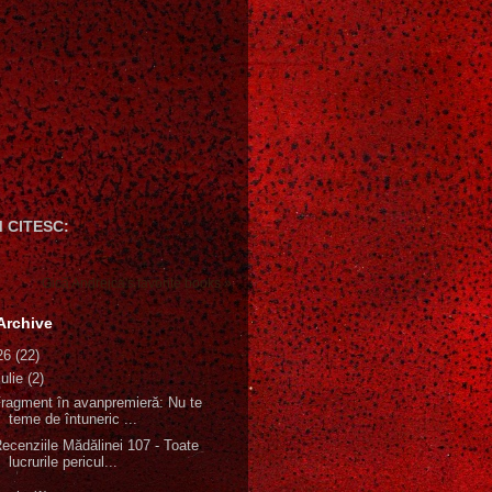
 CITESC:
Gică Andreica's favorite books »
Archive
26
(22)
iulie
(2)
ragment în avanpremieră: Nu te
teme de întuneric ...
ecenziile Mădălinei 107 - Toate
lucrurile pericul...