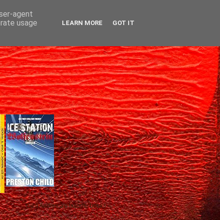
user-agent
erate usage
LEARN MORE
GOT IT
Gică Andreica's favorite books »