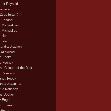
stair Reynolds
hemised
tă de furtună
x Ahndoril
x Michaelides
x Michaelids
x North
x Stern
xandra Bracken
 Hazelwood
ce Books
ce Feeney
the Colours of the Dark
ie Reynolds
nda Foody
nda Jayatissa
lia Kahaney
s Decker
 Engel
 Tintera
 Reyes