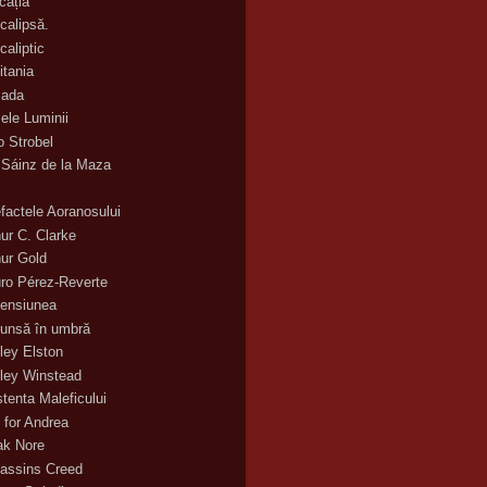
cația
calipsă.
caliptic
itania
ada
ele Luminii
o Strobel
 Sáinz de la Maza
efactele Aoranosului
hur C. Clarke
hur Gold
uro Pérez-Reverte
ensiunea
unsă în umbră
ley Elston
ley Winstead
stenta Maleficului
 for Andrea
ak Nore
assins Creed