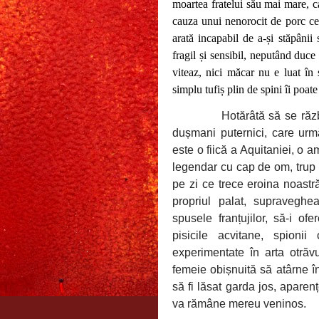
moartea fratelui său mai mare, c
cauza unui nenorocit de porc ce
arată incapabil de a-și stăpânii
fragil și sensibil, neputând duce
viteaz, nici măcar nu e luat în 
simplu tufiș plin de spini îi poa
Hotărâtă să se răz
dușmani puternici, care urm
este o fiică a Aquitaniei, o 
legendar cu cap de om, trup d
pe zi ce trece eroina noastră
propriul palat, supravegh
spusele franțujilor, să-i ofe
pisicile acvitane, spionii 
experimentate în arta otrăv
femeie obișnuită să atârne î
să fi lăsat garda jos, aparen
va rămâne mereu veninos.