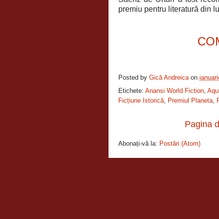
premiu pentru literatură din 
CO
Posted by
Gică Andreica
on
ianuar
Etichete:
Anansi World Fiction
,
Aqui
Ficțiune Istorică
,
Premiul Planeta
,
Pagina d
Abonați-vă la:
Postări (Atom)