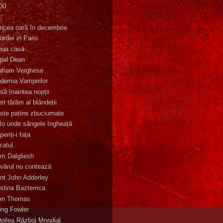
00
K
incea oară în decembrie
urder in Paris
oua casă
gail Dean
aham Verghese
demia Vampirilor
să înaintea nopții
st tărâm al blândeții
ste patimi zbuciumate
lo unde sângele îngheață
eriți-i fața
zatul
m Dalgliesh
vărul nu contează
nt John Adderley
stina Bazterrica
en Thomas
ling Fowler
Doilea Război Mondial