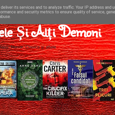
deliver its services and to analyze traffic. Your IP address and 
formance and security metrics to ensure quality of service, gen
abuse.
ele Și Alți Demoni
tasy, Horror, Clasice și altele