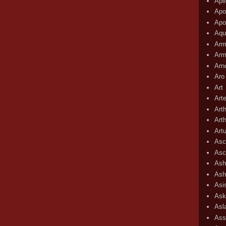
Apli
Apo
Apo
Aqu
Arm
Arm
Arn
Aro
Art
Art
Art
Art
Art
Asc
Asc
Ash
Ash
Asi
Ask
Asl
Ass