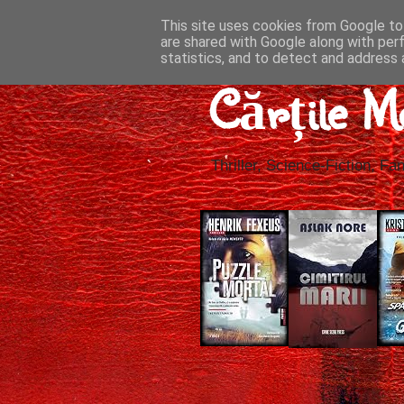
This site uses cookies from Google to 
are shared with Google along with per
statistics, and to detect and address 
Cărțile M
Thriller, Science-Fiction, Fan