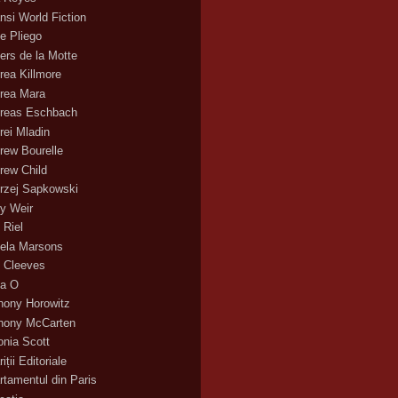
nsi World Fiction
e Pliego
ers de la Motte
rea Killmore
rea Mara
reas Eschbach
rei Mladin
rew Bourelle
rew Child
rzej Sapkowski
y Weir
 Riel
ela Marsons
 Cleeves
a O
hony Horowitz
hony McCarten
onia Scott
iții Editoriale
rtamentul din Paris