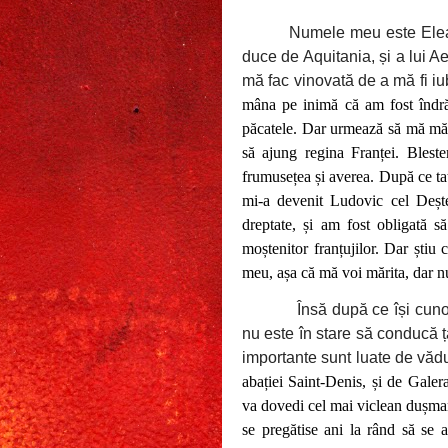
Numele meu este Eleano
duce de Aquitania, și a lui A
mă fac vinovată de a mă fi iu
mâna pe inimă că am fost îndrăgo
păcatele. Dar urmează să mă mări
să ajung regina Franței. Bleste
frumusețea și averea. După ce ta
mi-a devenit Ludovic cel Deșt
dreptate, și am fost obligată s
moștenitor franțujilor. Dar știu
meu, așa că mă voi mărita, dar nu
Însă după ce își cuno
nu este în stare să conducă ț
importante sunt luate de văd
abației Saint-Denis, și de Galeran
va dovedi cel mai viclean dușman
se pregătise ani la rând să se a