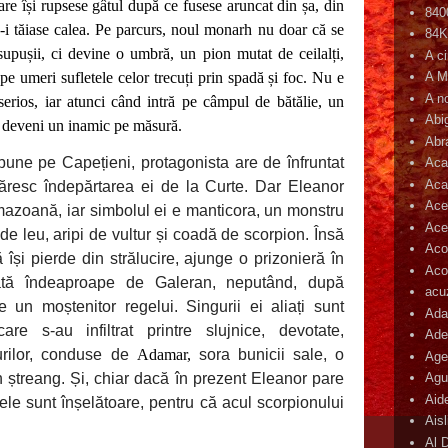
are își rupsese gâtul după ce fusese aruncat din șa, din
840
-i tăiase calea. Pe parcurs, noul monarh nu doar că se
84
 supușii, ci devine o umbră, un pion mutat de ceilalți,
A c
 pe umeri sufletele celor trecuți prin spadă și foc. Nu e
A M
A n
serios, iar atunci când intră pe câmpul de bătălie, un
Abi
te deveni un inamic pe măsură.
Abr
bune pe Capețieni, protagonista are de înfruntat
Aca
Aca
ăresc îndepărtarea ei de la Curte. Dar Eleanor
Ace
amazoană, iar simbolul ei e manticora, un monstru
Ace
e leu, aripi de vultur și coadă de scorpion. Însă
Aco
 își pierde din strălucire, ajunge o prizonieră în
Acop
eată îndeaproape de Galeran, neputând, după
acu
re un moștenitor regelui. Singurii ei aliați sunt
Ada
care s-au infiltrat printre slujnice, devotate,
Ade
urilor, conduse de
Adamar,
sora bunicii sale, o
Age
n ștreang. Și, chiar dacă în prezent Eleanor pare
Agu
Aid
țele sunt înșelătoare, pentru că acul scorpionului
Ais
Al 