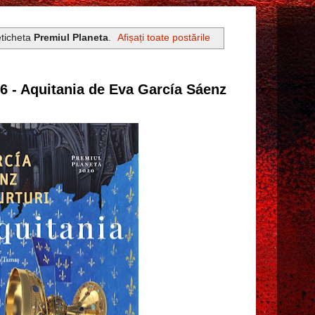
eticheta
Premiul Planeta
.
Afișați toate postările
56 - Aquitania de Eva García Sáenz