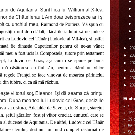
►
►
r de Aquitania. Sunt fiica lui William al X-lea,
►
enor de Châtellerault. Am doar treisprezece ani și
►
bit cu unchiul meu,
Raimond de Poitiers. Vă spun cu
►
stiți unul de celălalt, flăcările iadului să ne judece
t cu Ludovic cel Tânăr (Ludovic al VII-lea), și astfel
►
mată fie dinastia Capețienilor pentru că ne-au vânat
►
20
tăl meu a fost ucis la Compostela, tutore prin testament
►
20
ept, Ludovic cel Gras, așa cum i se spune pe bună
►
20
ă mă căsătoresc cu fiul său, pentru a dărui un viitor
►
20
 că regele Franței se face vinovat de moartea părintelui
►
20
 din iubire, ci ca să mă răzbun.
►
20
aște viitorul soț, Eleanor
își dă seama că prințul
Etich
ara. După moartea lui Ludovic cel Gras, deciziile
\
uva acestuia,
Adelaide de Savoia,
de Suger,
starețul
199
, șeful gărzilor, fost și viitor cruciat, eunucul care se
29 
 al ducesei de Aquitania. De altfel, Ludovic cel Tânăr
56 
lăture clerului, destinul lui fiind complet răsturnat de
56 d