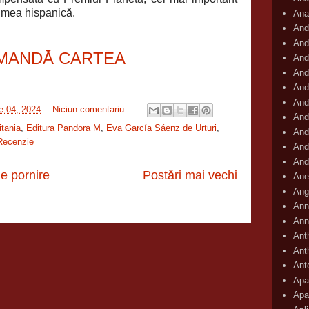
lumea hispanică.
Ana
And
And
MANDĂ CARTEA
And
And
And
And
ie 04, 2024
Niciun comentariu:
And
tania
,
Editura Pandora M
,
Eva García Sáenz de Urturi
,
And
Recenzie
And
And
e pornire
Postări mai vechi
Ane
Ang
Ann
Ann
Ant
Ant
Ant
Apar
Apa