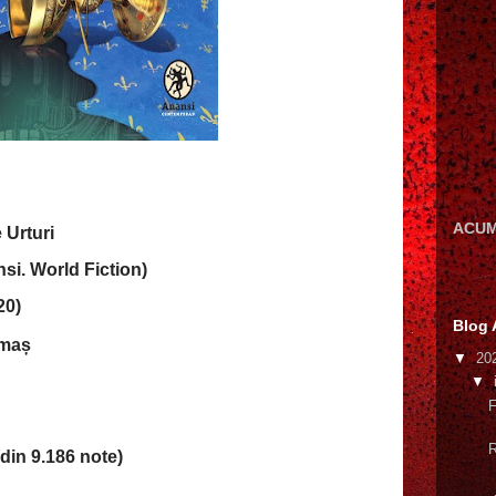
ACUM
 Urturi
i. World Fiction)
20)
Blog 
ama
ș
▼
20
▼
F
R
din 9.186 note)