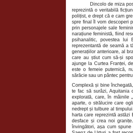
Dincolo de miza pos
reprezintă o veritabilă ficțiun
polițist, e drept că e cam gr
spre final îl vom descoperi
prin personajele sale femini
narațiune feministă, fiind re
psihanalitic, povestea lu
reprezentantă de seamă a tăr
generațiilor anterioare, al bra
care au știut cum să-și spo
ajunge la Curtea Franței, d
este o femeie puternică, n
sărăcie sau un pântec pentru 
Complexă și bine închegată, 
te fac să surâzi, Aquitania 
explorată, care, în mâinile 
aparte, o strălucire care og
nedrept și tulbure al timpulu
harta care reprezintă astăzi
desface și crea noi granițe
învingători, așa cum spune 
Saenz de Urturi a fost reco