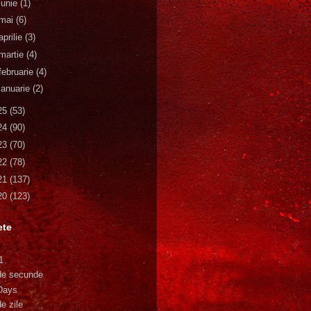
iunie
(1)
mai
(6)
aprilie
(3)
martie
(4)
februarie
(4)
ianuarie
(2)
25
(53)
24
(90)
23
(70)
22
(78)
21
(137)
20
(123)
ete
1
de secunde
Days
e zile