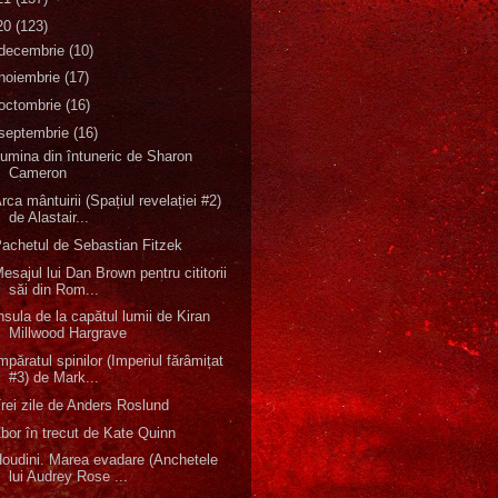
20
(123)
decembrie
(10)
noiembrie
(17)
octombrie
(16)
septembrie
(16)
umina din întuneric de Sharon
Cameron
rca mântuirii (Spațiul revelației #2)
de Alastair...
achetul de Sebastian Fitzek
esajul lui Dan Brown pentru cititorii
săi din Rom...
nsula de la capătul lumii de Kiran
Millwood Hargrave
mpăratul spinilor (Imperiul fărâmițat
#3) de Mark...
rei zile de Anders Roslund
bor în trecut de Kate Quinn
oudini. Marea evadare (Anchetele
lui Audrey Rose ...