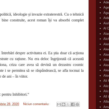
Ade
Age
Agu
olitică, ideologie și invazie extraterestră. Cu o tehnică
Aid
je bine construite, acest roman își va absorbi complet
Ais
Al 
Ala
Alc
Aler
Ale
întrebări despre activitatea ei. Ea știa doar că acționa
Ale
zestrate cu rațiune. Nu era deloc îngrijorată că această
Ale
cționa, criza care avea să devină un dezastru cosmic
Ale
ente i se permitea să se răspândească, se afla tocmai la
Ale
Ale
e de ani – în viitor.
Ali
Ali
Ali
pentru Inhibitori.“
All 
All
brie 28, 2020
Niciun comentariu:
Ama