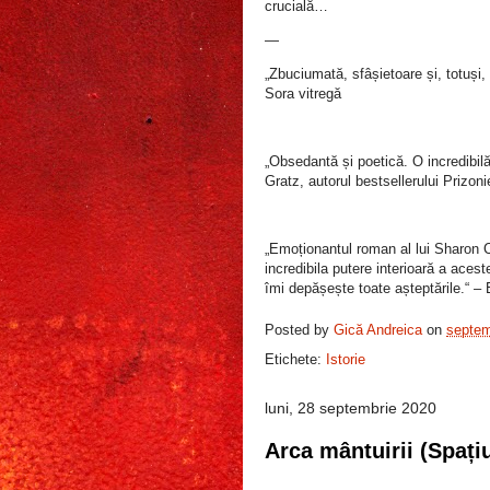
crucială…
—
„Zbuciumată, sfâșietoare și, totuși,
Sora vitregă
„Obsedantă și poetică. O incredibilă
Gratz, autorul bestsellerului Prizon
„Emoționantul roman al lui Sharon
incredibila putere interioară a aces
îmi depășește toate așteptările.“ –
Posted by
Gică Andreica
on
septem
Etichete:
Istorie
luni, 28 septembrie 2020
Arca mântuirii (Spațiu