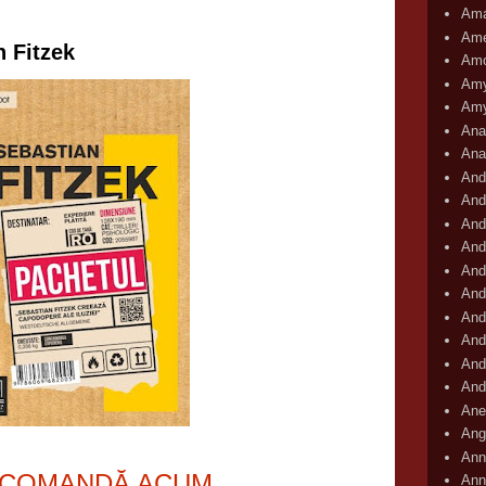
Ama
Ame
n Fitzek
Amo
Amy
Amy
Ana
Ana
And
And
And
And
And
And
And
And
And
And
Ane
Ang
Ann
COMANDĂ ACUM
Ann