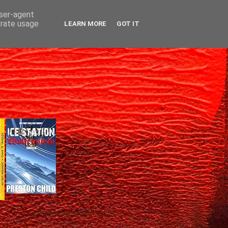
user-agent
erate usage
LEARN MORE
GOT IT
Gică Andreica's favorite books »