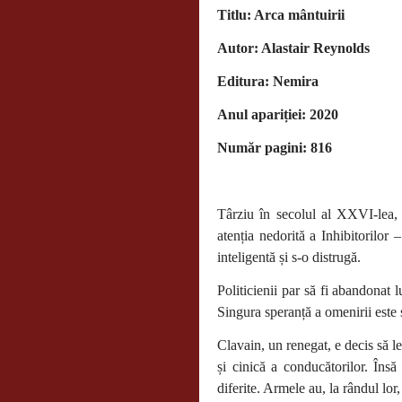
Titlu: Arca mântuirii
Autor: Alastair Reynolds
Editura: Nemira
Anul apariției: 2020
Număr pagini: 816
Târziu în secolul al XXVI-lea, 
atenția nedorită a Inhibitorilor 
inteligentă și s-o distrugă.
Politicienii par să fi abandonat l
Singura speranță a omenirii este
Clavain, un renegat, e decis să l
și cinică a conducătorilor. Însă
diferite. Armele au, la rândul lor