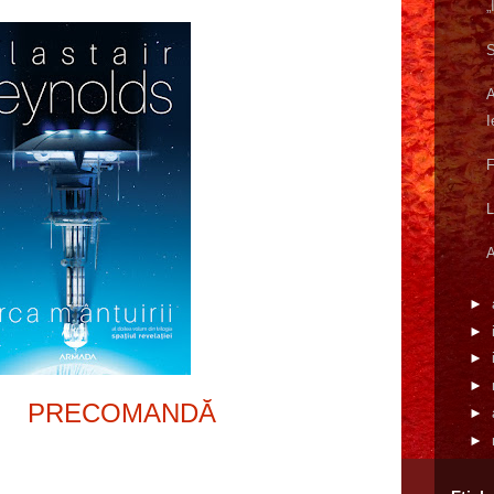
„
S
A
I
F
L
A
►
►
►
►
PRECOMANDĂ
►
►