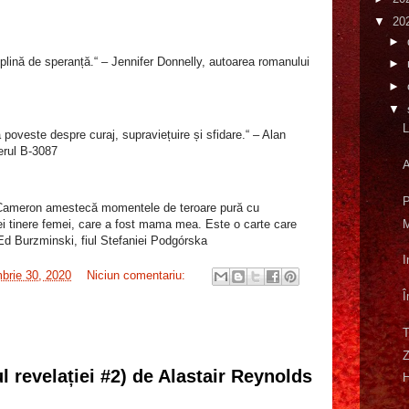
▼
20
►
 plină de speranță.“ – Jennifer Donnelly, autoarea romanului
►
►
▼
L
 poveste despre curaj, supraviețuire și sfidare.“ – Alan
ierul B-3087
A
P
 Cameron amestecă momentele de teroare pură cu
M
tei tinere femei, care a fost mama mea. Este o carte care
 Ed Burzminski, fiul Stefaniei Podgórska
I
brie 30, 2020
Niciun comentariu:
Î
T
Z
l revelației #2) de Alastair Reynolds
H