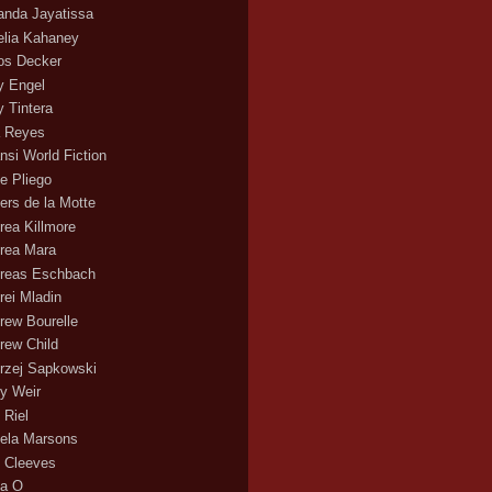
nda Jayatissa
lia Kahaney
s Decker
 Engel
 Tintera
 Reyes
nsi World Fiction
e Pliego
ers de la Motte
rea Killmore
rea Mara
reas Eschbach
rei Mladin
rew Bourelle
rew Child
rzej Sapkowski
y Weir
 Riel
ela Marsons
 Cleeves
a O