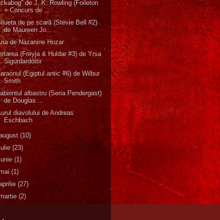
Ickabog” de J. K. Rowling (Foileton
+ Concurs de ...
ilueta de pe scară (Stevie Bell #2)
de Maureen Jo...
ria de Nazanine Hozar
ertarea (Freyja & Huldar #3) de Yrsa
Sigurdardóttir
araonul (Egiptul antic #6) de Wilbur
Smith
abirintul albastru (Seria Pendergast)
de Douglas ...
urul diavolului de Andreas
Eschbach
august
(10)
iulie
(23)
iunie
(1)
mai
(1)
aprilie
(27)
martie
(2)