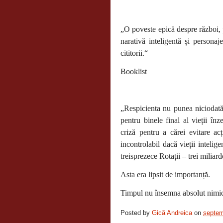
„O poveste epică despre război, p
narativă inteligentă și persona
cititorii.“
Booklist
„Respicienta nu punea niciodată 
pentru binele final al vieții în
criză pentru a cărei evitare a
incontrolabil dacă vieții intelig
treisprezece Rotații – trei miliard
Asta era lipsit de importanță.
Timpul nu însemna absolut nimic 
Posted by
Gică Andreica
on
septem