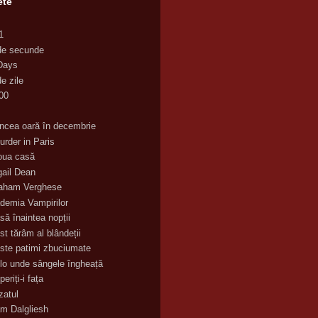
ete
1
de secunde
Days
e zile
00
K
incea oară în decembrie
urder in Paris
oua casă
gail Dean
aham Verghese
demia Vampirilor
să înaintea nopții
st tărâm al blândeții
ste patimi zbuciumate
lo unde sângele îngheață
eriți-i fața
zatul
m Dalgliesh