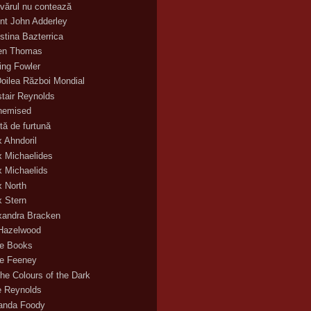
vărul nu contează
nt John Adderley
stina Bazterrica
en Thomas
ling Fowler
Doilea Război Mondial
stair Reynolds
hemised
tă de furtună
x Ahndoril
x Michaelides
x Michaelids
x North
x Stern
xandra Bracken
 Hazelwood
ce Books
ce Feeney
the Colours of the Dark
ie Reynolds
nda Foody