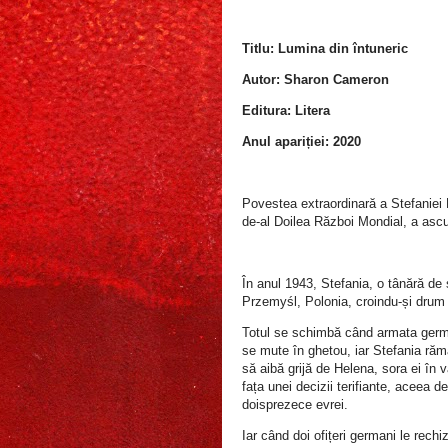
Titlu: Lumina din întuneric
Autor: Sharon Cameron
Editura: Litera
Anul apariției: 2020
Povestea extraordinară a Stefaniei 
de-al Doilea Război Mondial, a ascu
În anul 1943, Stefania, o tânără de 
Przemyśl, Polonia, croindu-și drum pr
Totul se schimbă când armata germ
se mute în ghetou, iar Stefania răm
să aibă grijă de Helena, sora ei în
fața unei decizii terifiante, aceea de
doisprezece evrei.
Iar când doi ofițeri germani le rech