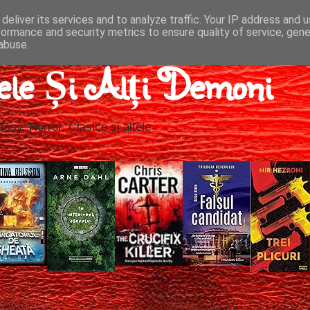
deliver its services and to analyze traffic. Your IP address and 
formance and security metrics to ensure quality of service, gen
abuse.
ele Și Alți Demoni
tasy, Horror, Clasice și altele