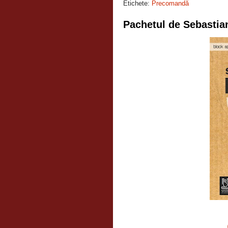
Etichete:
Precomandă
Pachetul de Sebastia