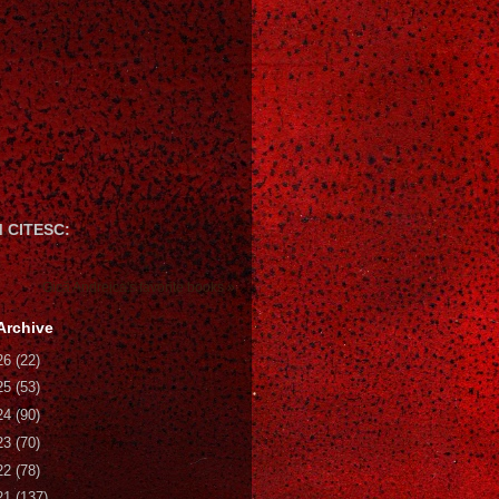
 CITESC:
Gică Andreica's favorite books »
Archive
26
(22)
25
(53)
24
(90)
23
(70)
22
(78)
21
(137)