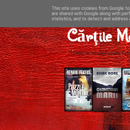
This site uses cookies from Google to 
are shared with Google along with per
statistics, and to detect and address 
Cărțile M
Thriller, Science-Fiction, Fan