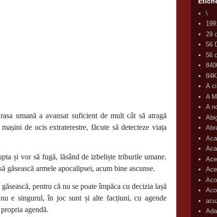
Etich
\
199
29 
56 
56 d
840
84
A c
A M
A n
rasa umană a avansat suficient de mult cât să atragă
Abi
– mașini de ucis extraterestre, făcute să detecteze viața
Abr
Aca
Aca
upta și vor să fugă, lăsând de izbeliște triburile umane.
Ace
 să găsească armele apocalipsei, acum bine ascunse.
Ace
Aco
e găsească, pentru că nu se poate împăca cu decizia lașă
Acop
 nu e singurul, în joc sunt și alte facțiuni, cu agende
acu
, propria agendă.
Ada