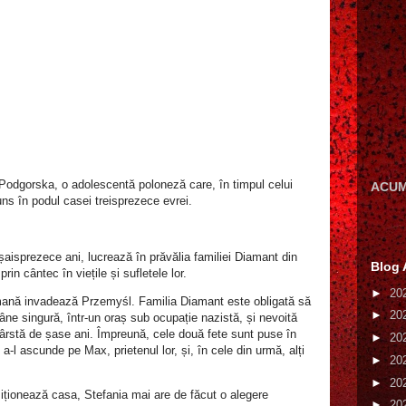
Podgorska, o adolescentă poloneză care, în timpul celui
ACUM
ns în podul casei treisprezece evrei.
șaisprezece ani, lucrează în prăvălia familiei Diamant din
Blog 
in cântec în viețile și sufletele lor.
►
20
ană invadează Przemyśl. Familia Diamant este obligată să
►
20
âne singură, într-un oraș sub ocupație nazistă, și nevoită
 vârstă de șase ani. Împreună, cele două fete sunt puse în
►
20
 a-l ascunde pe Max, prietenul lor, și, în cele din urmă, alți
►
20
►
20
iziționează casa, Stefania mai are de făcut o alegere
►
20