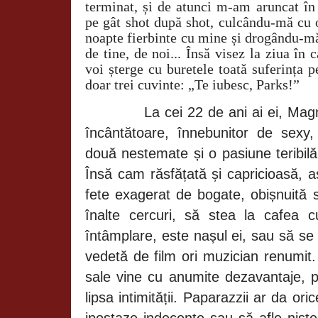
terminat, și de atunci m-am aruncat în 
pe gât shot după shot, culcându-mă cu o
noapte fierbinte cu mine și drogându-m
de tine, de noi... Însă visez la ziua în 
voi șterge cu buretele toată suferința p
doar trei cuvinte: „Te iubesc, Parks!”
La cei 22 de ani ai ei, Mag
încântătoare, înnebunitor de sexy,
două nestemate și o pasiune teribilă
Însă cam răsfățată și capricioasă, 
fete exagerat de bogate, obișnuită 
înalte cercuri, să stea la cafea 
întâmplare, este nașul ei, sau să se
vedetă de film ori muzician renumit. 
sale vine cu anumite dezavantaje, p
lipsa intimității. Paparazzii ar da or
ipostaze indecente sau să afle nișt