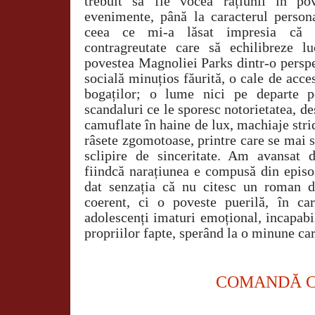
trebuit să fie vocea rațiunii în po
evenimente, până la caracterul persona
ceea ce mi-a lăsat impresia că r
contragreutate care să echilibreze lu
povestea Magnoliei Parks dintr-o perspec
socială minuțios făurită, o cale de acces
bogaților; o lume nici pe departe pe
scandaluri ce le sporesc notorietatea, de
camuflate în haine de lux, machiaje stri
râsete zgomotoase, printre care se mai 
sclipire de sinceritate. Am avansat 
fiindcă narațiunea e compusă din episoa
dat senzația că nu citesc un roman d
coerent, ci o poveste puerilă, în car
adolescenți imaturi emoțional, incapabi
propriilor fapte, sperând la o minune car
COMANDĂ 