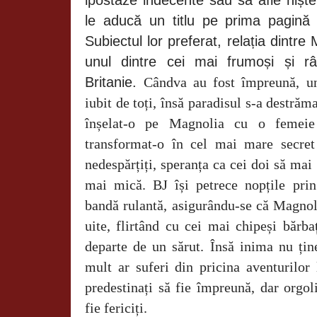
le aducă un titlu pe prima pagină 
Subiectul lor preferat, relația dintre
unul dintre cei mai frumoși și râ
Britanie.
Cândva au fost împreună, un
iubit de toți, însă paradisul s-a destră
înșelat-o pe Magnolia cu o femeie
transformat-o în cel mai mare secret
nedespărțiți, speranța ca cei doi să mai
mai mică. BJ își petrece nopțile pri
bandă rulantă, asigurându-se că Magnoli
uite, flirtând cu cei mai chipeși bărb
departe de un sărut. Însă inima nu țin
mult ar suferi din pricina aventurilor 
predestinați să fie împreună, dar orgol
fie fericiți.