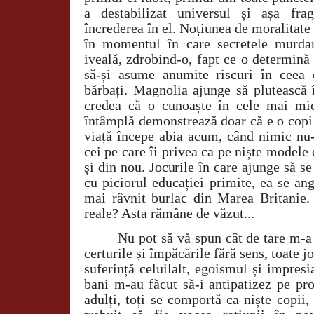
a destabilizat universul și așa frag
încrederea în el. Noțiunea de moralitate 
în momentul în care secretele murdar
iveală, zdrobind-o, fapt ce o determină 
să-și asume anumite riscuri în ceea c
bărbați. Magnolia ajunge să plutească 
credea că o cunoaște în cele mai mici
întâmplă demonstrează doar că e o copil
viață începe abia acum, când nimic nu-
cei pe care îi privea ca pe niște model
și din nou. Jocurile în care ajunge să s
cu piciorul educației primite, ea se ang
mai râvnit burlac din Marea Britanie
reale? Asta rămâne de văzut...
Nu pot să vă spun cât de tare m-a 
certurile și împăcările fără sens, toate 
suferință celuilalt, egoismul și impresi
bani m-au făcut să-i antipatizez pe pro
adulți, toți se comportă ca niște copii, 