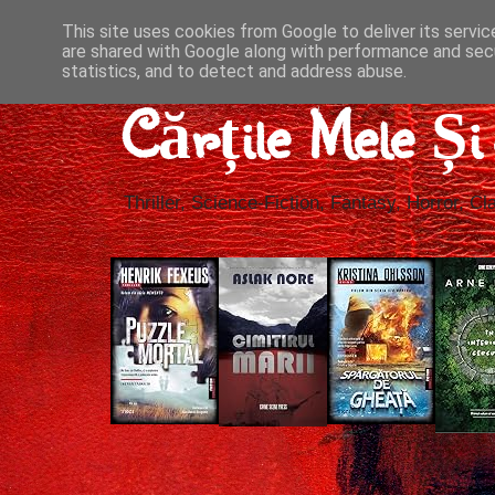
This site uses cookies from Google to deliver its servic
are shared with Google along with performance and secu
statistics, and to detect and address abuse.
Cărțile Mele Ș
Thriller, Science-Fiction, Fantasy, Horror, Cla