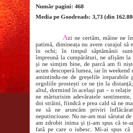
Număr pagini: 468
Media pe Goodreads: 3,73 (din 162.88
A
zi ne certăm, mâine ne î
patimă, dimineața nu avem curajul să 
în ochi; în timpul săptămânii sun
împreună la cumpărături, ne afișăm la
și ne simțim bine, de parcă am fi nișt
acum descoperă lumea, iar în weekend re
amintindu-ne de greșelile ireparabile
orgoliile prostești ce ne țin la distanț
altul, dormind în același pat – o relație
ne mărturisim adevăratele sentimente
doi străini, fiindcă e prea cald să ne 
ne să ne aruncăm priviri înflăcărat
neputincioase. Nu ne-am mai sărutat de do
am zdrobit inima și ți-am spus că te-am
fată pe care o iubesc. Mi-ai spus că t