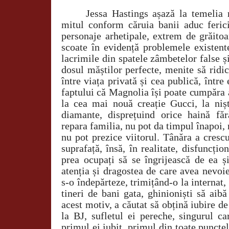
Jessa Hastings așază la temelia
mitul conform căruia banii aduc ferici
personaje arhetipale, extrem de grăitoa
scoate în evidență problemele existente
lacrimile din spatele zâmbetelor false și
dosul măștilor perfecte, menite să ridic
între viața privată și cea publică, între
faptului că Magnolia își poate cumpăra a
la cea mai nouă creație Gucci, la niș
diamante, disprețuind orice haină făr
repara familia, nu pot da timpul înapoi,
nu pot prezice viitorul. Tânăra a crescu
suprafață, însă, în realitate, disfuncțio
prea ocupați să se îngrijească de ea și
atenția și dragostea de care avea nevoie
s-o îndepărteze, trimițând-o la internat,
tineri de bani gata, ghinioniști să aibă
acest motiv, a căutat să obțină iubire de 
la BJ, sufletul ei pereche, singurul c
primul ei iubit, primul din toate punctel