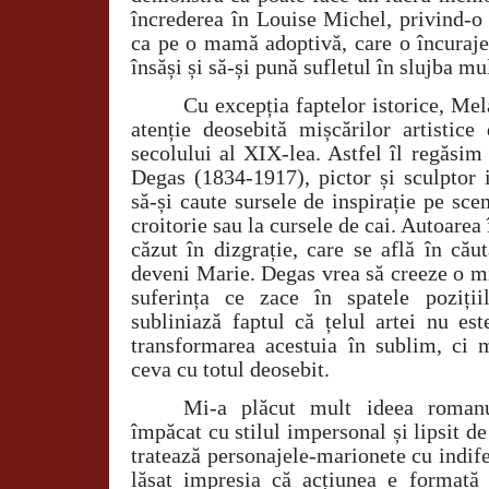
încrederea în Louise Michel, privind-o c
ca pe o mamă adoptivă, care o încurajea
însăși și să-și pună sufletul în slujba mu
Cu excepția faptelor istorice, Mel
atenție deosebită mișcărilor artistice
secolului al XIX-lea. Astfel îl regăsim
Degas (1834-1917), pictor și sculptor 
să-și caute sursele de inspirație pe scen
croitorie sau la cursele de cai. Autoarea 
căzut în dizgrație, care se află în cău
deveni Marie. Degas vrea să creeze o m
suferința ce zace în spatele poziții
subliniază faptul că țelul artei nu es
transformarea acestuia în sublim, ci 
ceva cu totul deosebit.
Mi-a plăcut mult ideea roman
împăcat cu stilul impersonal și lipsit de
tratează personajele-marionete cu indif
lăsat impresia că acțiunea e formată d