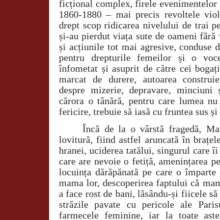
ficțional complex, firele evenimentelor i
1860-1880 – mai precis revoltele vio
drept scop ridicarea nivelului de trai pe
și-au pierdut viața sute de oameni fără
și acțiunile tot mai agresive, conduse 
pentru drepturile femeilor și o voc
înfometat și asuprit de către cei bogaț
marcat de durere, autoarea construie
despre mizerie, depravare, minciuni ș
cărora o tânără, pentru care lumea nu
fericire, trebuie să iasă cu fruntea sus ș
Încă de la o vârstă fragedă, Ma
lovitură, fiind astfel aruncată în brațel
hranei, uciderea tatălui, singurul care îi
care are nevoie o fetiță, amenințarea 
locuința dărăpănată pe care o împarte
mama lor, descoperirea faptului că mam
a face rost de bani, lăsându-și fiicele s
străzile pavate cu pericole ale Pari
farmecele feminine, iar la toate ast