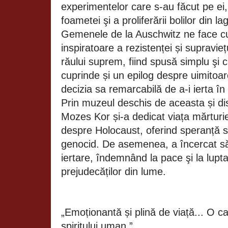
experimentelor care s-au făcut pe ei,
foametei şi a proliferării bolilor din l
Gemenele de la Auschwitz ne face c
inspiratoare a rezistenței și supraviețu
răului suprem, fiind spusă simplu şi 
cuprinde și un epilog despre uimitoar
decizia sa remarcabilă de a-i ierta în
Prin muzeul deschis de aceasta și dis
Mozes Kor și-a dedicat viața mărturie
despre Holocaust, oferind speranță su
genocid. De asemenea, a încercat s
iertare, îndemnând la pace şi la lupta 
prejudecăților din lume.
„Emoționantă și plină de viață... O c
spiritului uman.”