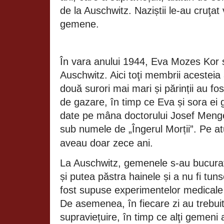
de la Auschwitz. Naziștii le-au cruţat
gemene.
În vara anului 1944, Eva Mozes Kor și
Auschwitz. Aici toţi membrii acesteia 
două surori mai mari și părinții au fo
de gazare, în timp ce Eva și sora ei
date pe mâna doctorului Josef Menge
sub numele de „Îngerul Morții”. Pe at
aveau doar zece ani.
La Auschwitz, gemenele s-au bucurat 
și putea păstra hainele și a nu fi tun
fost supuse experimentelor medicale 
De asemenea, în fiecare zi au trebuit
supraviețuire, în timp ce alţi gemeni