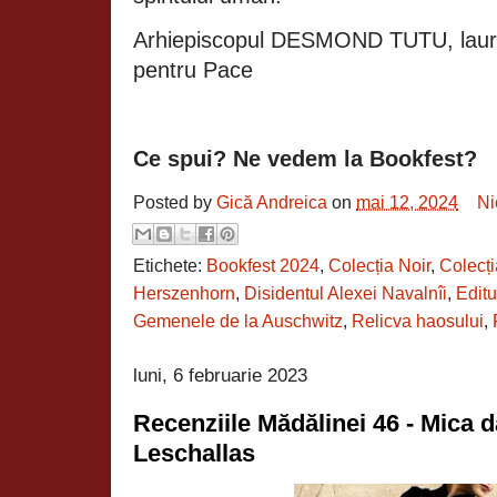
Arhiepiscopul DESMOND TUTU, laure
pentru Pace
Ce spui? Ne vedem la Bookfest?
Posted by
Gică Andreica
on
mai 12, 2024
Ni
Etichete:
Bookfest 2024
,
Colecția Noir
,
Colecț
Herszenhorn
,
Disidentul Alexei Navalnîi
,
Edit
Gemenele de la Auschwitz
,
Relicva haosului
,
luni, 6 februarie 2023
Recenziile Mădălinei 46 - Mica 
Leschallas