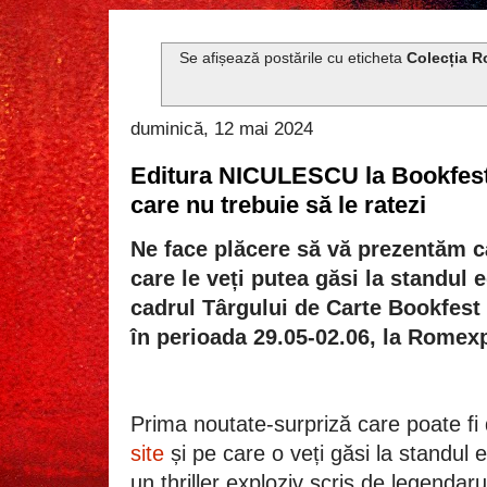
Se afișează postările cu eticheta
Colecția 
duminică, 12 mai 2024
Editura NICULESCU la Bookfest 2
care nu trebuie să le ratezi
Ne face plăcere să vă prezentăm cât
care le veți putea găsi la standul
cadrul Târgului de Carte Bookfest 
în perioada 29.05-02.06, la Romexp
Prima noutate-surpriză care poate f
site
și pe care o veți găsi la standul ed
un thriller exploziv scris de legendaru