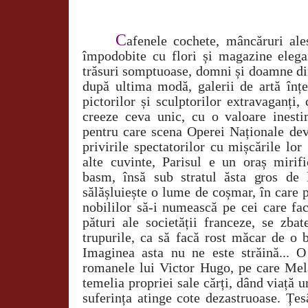
C
afenele cochete, mâncăruri ale
împodobite cu flori și magazine elega
trăsuri somptuoase, domni și doamne din
după ultima modă, galerii de artă înțe
pictorilor și sculptorilor extravaganți, 
creeze ceva unic, cu o valoare inestim
pentru care scena Operei Naționale dev
privirile spectatorilor cu mișcările lo
alte cuvinte, Parisul e un oraș mirifi
basm, însă sub stratul ăsta gros de 
sălășluiește o lume de coșmar, în care 
nobililor să-i numească pe cei care fa
pături ale societății franceze, se zba
trupurile, ca să facă rost măcar de o 
Imaginea asta nu ne este străină... 
romanele lui Victor Hugo, pe care Mela
temelia propriei sale cărți, dând viață u
suferința atinge cote dezastruoase. Țes