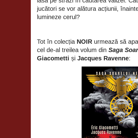
iasă pe străzi în căutarea valizei. Cât
jucători se vor alătura acțiunii, înaint
lumineze cerul?
Tot în colecția
NOIR
urmează să apa
cel de-al treilea volum din
Saga Soar
Giacometti
și
Jacques Ravenne
: