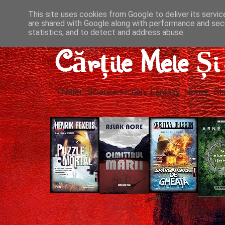
This site uses cookies from Google to deliver its servic
are shared with Google along with performance and secu
statistics, and to detect and address abuse.
Cărțile Mele Ș
Thriller, Science-Fiction, Fantasy, Horror, Cla