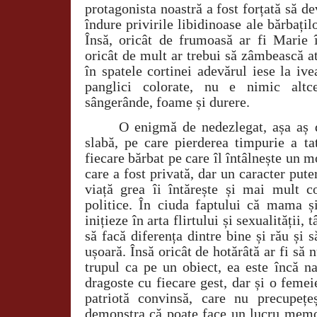
protagonista noastră a fost forțată să de
îndure privirile libidinoase ale bărbațil
Însă, oricât de frumoasă ar fi Marie î
oricât de mult ar trebui să zâmbească a
în spatele cortinei adevărul iese la iv
panglici colorate, nu e nimic altc
sângerânde, foame și durere.
O enigmă de nedezlegat, așa aș d
slabă, pe care pierderea timpurie a ta
fiecare bărbat pe care îl întâlnește un m
care a fost privată, dar un caracter pute
viață grea îi întărește și mai mult co
politice. În ciuda faptului că mama și
inițieze în arta flirtului și sexualității,
să facă diferența dintre bine și rău și 
ușoară. Însă oricât de hotărâtă ar fi să 
trupul ca pe un obiect, ea este încă na
dragoste cu fiecare gest, dar și o femei
patriotă convinsă, care nu precupețe
demonstra că poate face un lucru memor