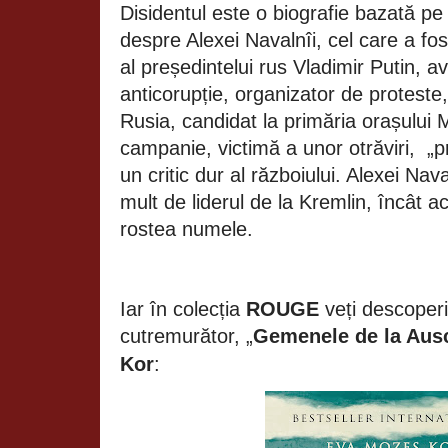
Disidentul este o biografie bazată pe i
despre Alexei Navalnîi, cel care a f
al președintelui rus Vladimir Putin, av
anticorupție, organizator de proteste, 
Rusia, candidat la primăria orașului
campanie, victimă a unor otrăviri,
„p
un critic dur al războiului. Alexei Nav
mult de liderul de la Kremlin, încât a
rostea numele.
Iar în colecția
ROUGE
veți descoperi
cutremurător, „
Gemenele de la Aus
Kor
: