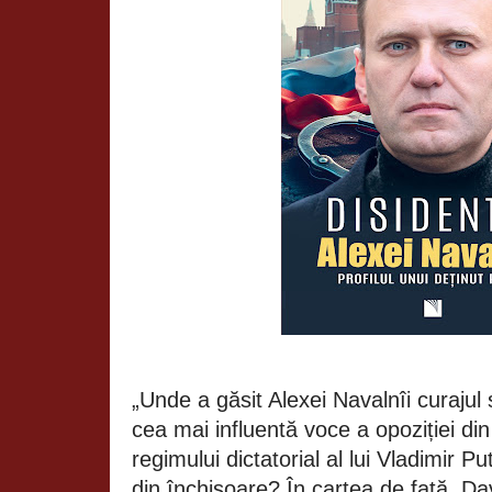
„Unde a găsit Alexei Navalnîi curajul
cea mai influentă voce a opoziției di
regimului dictatorial al lui Vladimir Pu
din închisoare? În cartea de față, Da