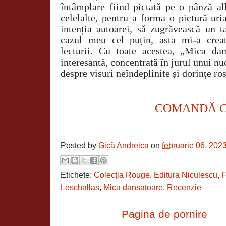
întâmplare fiind pictată pe o pânză al
celelalte, pentru a forma o pictură uri
intenția autoarei, să zugrăvească un t
cazul meu cel puțin, asta mi-a crea
lecturii. Cu toate acestea, „Mica da
interesantă, concentrată în jurul unui nu
despre visuri neîndeplinite și dorințe ros
COMANDĂ 
Posted by
Gică Andreica
on
februarie 06, 202
Etichete:
Colecția Rouge
,
Editura Niculescu
,
F
Leschallas
,
Mica dansatoare
,
Recenzie
Pagina de pornire