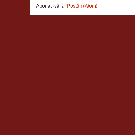
Abonați-vă la:
Postări (Atom)