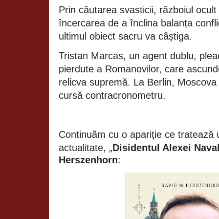
Prin căutarea svasticii, războiul ocul
încercarea de a înclina balanța confli
ultimul obiect sacru va câștiga.
Tristan Marcas, un agent dublu, plea
pierdute a Romanovilor, care ascunde, 
relicva supremă. La Berlin, Moscova
cursă contracronometru.
Continuăm cu o apariție ce tratează 
actualitate, „
Disidentul
Alexei Naval
Herszenhorn
: