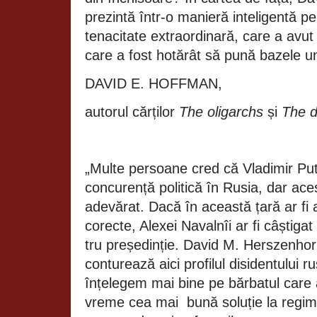
prezintă într-o manieră inteligentă pe
tenacitate extraordinară, care a avut
care a fost hotărât să pună bazele un
DAVID E. HOFFMAN,
autorul cărților
The oligarchs
și
The 
„Multe persoane cred că Vladimir Put
concurență politică în Rusia, dar ace
adevărat. Dacă în această țară ar fi a
corecte, Alexei Navalnîi ar fi câștiga
tru președinție. David M. Herszenhorn,
conturează aici profilul disidentului ru
înțelegem mai bine pe bărbatul care 
vreme cea mai
bună soluție la regim