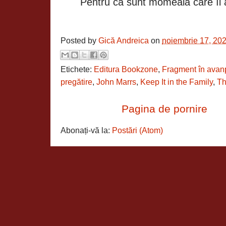
Pentru
că
sunt momeala care
îi
Posted by
Gică Andreica
on
noiembrie 17, 20
Etichete:
Editura Bookzone
,
Fragment în avan
pregătire
,
John Marrs
,
Keep It in the Family
,
Th
Pagina de pornire
Abonați-vă la:
Postări (Atom)