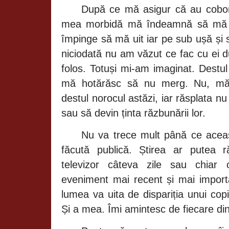
După
ce
mă
asigur
că
au
cobo
mea
morbidă mă îndeamnă să mă
împinge să mă
uit iar pe sub
ușă și 
niciodată
nu am
văzut
ce fac cu ei
folos.
Totuși
mi-am imaginat. Destul
mă hotărăsc să
nu merg. Nu,
mă
destul norocul
astăzi,
iar
răsplata
n
sau
să
devin
ținta răzbunării
lor.
Nu va trece mult
până
ce
acea
făcută publică. Știrea
ar putea
televizor
câteva
zile sau chiar
eveniment
mai recent
și
mai impor
lumea va uita de
dispariția
unui cop
Și
a mea.
Îmi
amintesc de fiecare din