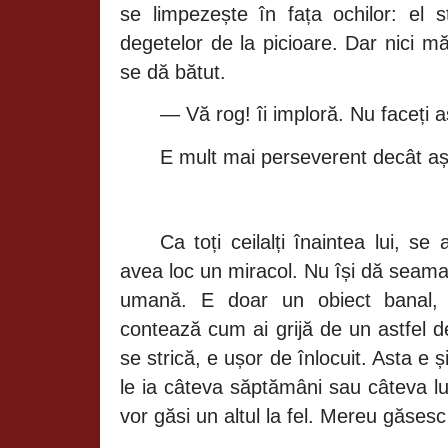
se
limpezește în fața
ochilor: el
s
degetelor de la picioare. Dar nici
mă
se
dă bătut.
—
Vă
rog!
îi imploră.
Nu
faceți
a
E mult mai perseverent
decât a
Ca
toți ceilalți înaintea
lui, se
avea loc un miracol. Nu
își dă
seam
umană.
E doar un obiect banal, 
contează
cum ai
grijă
de un astfel d
se
strică,
e
ușor
de
înlocuit.
Asta e
ș
le ia
câteva săptămâni
sau
câteva
l
vor
găsi
un altul la fel. Mereu
găses