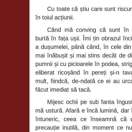
Cu toate
că știu
care sunt riscur
în
toiul
acțiunii.
Când mă
conving
că
sunt
în
burtă în fața ușii. Îmi țin
obrazul
înc
a
dușumelei, până când, în
cele di
mai
înăbușit și
mai stins
decât
de
d
pumnii
și
cu picioarele
în
podea,
stri
eliberat
ricoșând în pereți și-n
ta
mult,
fiindcă, de-ndată
ce ei au urc
făcut
imediat
să tacă.
Mijesc ochii pe sub fanta
îngu
mă ustură. Afară
e
încă lumină,
dar
întuneric,
ceea ce
înseamnă că
precauție inutilă,
din moment ce n