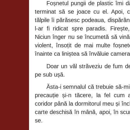
Foșnetul
pungii de plastic
îmi 
terminat
să
se joace cu el. Apoi,
tălpile îi părăsesc
podeaua,
dispărâ
l-ar fi ridicat spre paradis.
Fireșt
Niciun
înger
nu se
încumetă să vin
violent,
însoțit
de mai multe
foșnet
înainte
ca
liniștea să învăluie
camera
Doar un
văl străveziu
de fum 
pe sub
ușă.
Ăsta-i
semnalul
că
trebuie
să-m
precauție și-n tăcere,
la fel cum 
coridor
până
la dormitorul meu
și în
carte
deschisă în mână,
apoi,
în
scu
se.