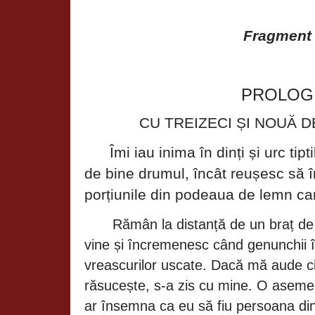
Fragment
PROLOG
CU TREIZECI
ȘI NOUĂ
D
Îmi
iau inima
în dinți și
urc tipt
de bine drumul,
încât reușesc să
porțiunile
din podeaua de lemn c
Rămân
la
distanță
de un
braț
d
vine
și încremenesc când
genunchii
vreascurilor uscate.
Dacă mă
aude c
răsucește,
s-a zis cu mine. O asem
ar
însemna
ca eu
să
fiu persoana di