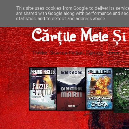
This site uses cookies from Google to deliver its servic
are shared with Google along with performance and secu
statistics, and to detect and address abuse.
Cărțile Mele Ș
Thriller, Science-Fiction, Fantasy, Horror, Cla