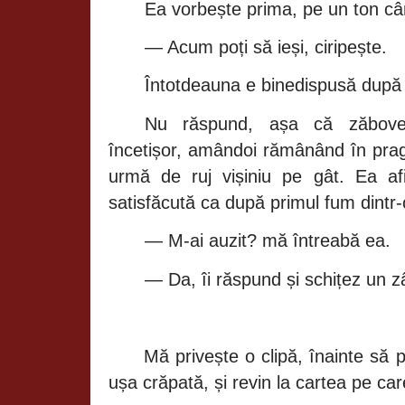
Ea
vorbește
prima, pe un ton
câ
— Acum
poți să ieși, ciripește.
Întotdeauna
e
binedispusă dup
Nu
răspund, așa că zăbov
încetișor, amândoi rămânând în
pra
urmă
de ruj
vișiniu
pe
gât.
Ea
a
satisfăcută
ca
după
primul fum dintr
— M-ai auzit?
mă întreabă
ea.
— Da,
îi răspund și schițez
un
z
Mă privește
o
clipă, înainte să
p
ușa crăpată, și
revin la cartea pe car