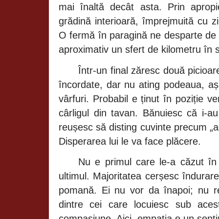
mai
înaltă decât
asta. Prin apro
grădină interioară, împrejmuită
cu z
O
fermă în paragină
ne desparte de 
aproximativ un sfert de kilometru
în
Într-un
final
zăresc două
picioar
încordate,
dar nu ating podeaua,
a
vârfuri.
Probabil e
ținut în poziție ve
cârligul
din tavan.
Bănuiesc că
i-a
reușesc să
disting cuvinte precum
„a
Disperarea lui le va face
plăcere.
Nu e primul care le-a
căzut î
ultimul. Majoritatea
cerșesc îndurare
pomană.
Ei nu vor da
înapoi;
nu
r
dintre cei care locuiesc sub ace
compasiune. Aici, empatia e un sent