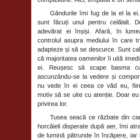
Gândurile îmi
fug de la el la ei
sunt
făcuți
unul pentru
celălalt.
D
adevărat
ei
înșiși. Afară, în
lum
controlul asupra mediului
în
care
t
adapteze
și să
se descurce. Sunt c
că
majoritatea oamenilor
îi uită
imedi
ei.
Reușesc să
scape basma
c
ascunzându-se
la vedere
și compo
nu vede
în
ei ceea ce
văd
eu,
fii
motiv
să
se uite cu
atenție.
Doar eu
privirea lor.
Tusea
seacă
ce
răzbate
din
ca
horcăieli
disperate
după
aer,
îmi
at
de
lumină pătrunde în încăpere,
iar