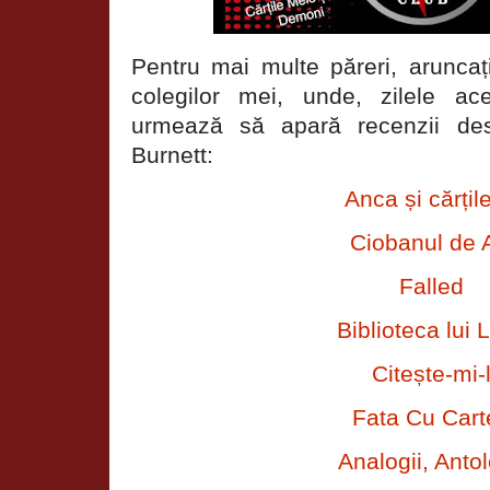
Pentru mai multe păreri, aruncați
colegilor mei, unde, zilele a
urmează să apară recenzii des
Burnett:
Anca și cărțil
Ciobanul de 
Falled
Biblioteca lui L
Citește-mi-
Fata Cu Cart
Analogii, Antol