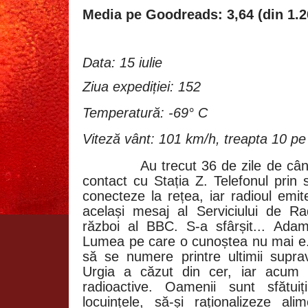
Media pe Goodreads: 3,64 (din 1.2
Data: 15 iulie
Ziua expediției: 152
Temperatură: -69° C
Viteză vânt: 101 km/h, treapta 10 pe
Au trecut 36 de zile de câ
contact cu Stația Z. Telefonul prin 
conecteze la rețea, iar radioul emi
același mesaj al Serviciului de R
război al BBC. S-a sfârșit... Ada
Lumea pe care o cunoștea nu mai e.
să se numere printre ultimii supra
Urgia a căzut din cer, iar acum p
radioactive. Oamenii sunt sfătui
locuințele, să-și raționalizeze a