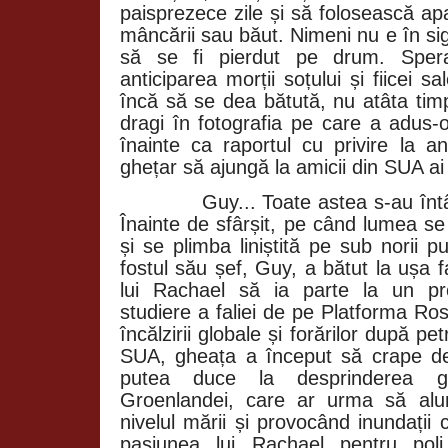
paisprezece zile și să folosească a
mâncării sau băut. Nimeni nu e în sig
să se fi pierdut pe drum. Spera
anticiparea morții soțului și fiicei 
încă să se dea bătută, nu atâta timp
dragi în fotografia pe care a adus-
înainte ca raportul cu privire la an
ghețar să ajungă la amicii din SUA ai 
Guy... Toate astea s-au înt
Înainte de sfârșit, pe când lumea s
și se plimba liniștită pe sub norii pu
fostul său șef, Guy, a bătut la ușa f
lui Rachael să ia parte la un pr
studiere a faliei de pe Platforma Ro
încălzirii globale și forărilor după p
SUA, gheața a început să crape de
putea duce la desprinderea g
Groenlandei, care ar urma să alu
nivelul mării și provocând inundații 
pasiunea lui Rachael pentru poli