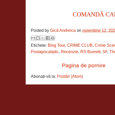
COMANDĂ CA
Posted by
Gică Andreica
on
noiembrie 12, 20
Etichete:
Blog Tour
,
CRIME CLUB
,
Crime Sce
Postapocaliptic
,
Recenzie
,
RS Burnett
,
SF
,
Thr
Pagina de pornire
Abonați-vă la:
Postări (Atom)