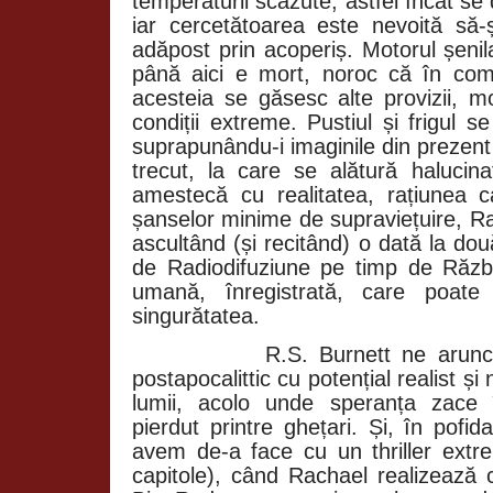
temperaturii scăzute, astfel încât s
iar cercetătoarea este nevoită să-
adăpost prin acoperiș. Motorul șenil
până aici e mort, noroc că în com
acesteia se găsesc alte provizii, m
condiții extreme. Pustiul și frigul 
suprapunându-i imaginile din prezent
trecut, la care se alătură halucina
amestecă cu realitatea, rațiunea ca
șanselor minime de supraviețuire, R
ascultând (și recitând) o dată la dou
de Radiodifuziune pe timp de Răzb
umană, înregistrată, care poate 
singurătatea.
R.S. Burnett ne arunc
postapocalittic cu potențial realist ș
lumii, acolo unde speranța zace 
pierdut printre ghețari. Și, în pofi
avem de-a face cu un thriller extre
capitole), când Rachael realizează 