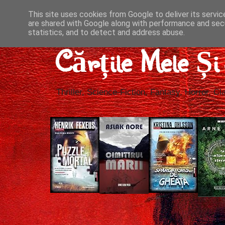
This site uses cookies from Google to deliver its servic
are shared with Google along with performance and secu
statistics, and to detect and address abuse.
Cărțile Mele Ș
Thriller, Science-Fiction, Fantasy, Horror, Cla