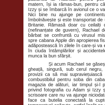
matern, își ia rămas-bun, pentru câ
Izzy și se îmbarcă în avionul ce o v
Nici bine nu ajunge pe continent
îmbolnăvește și este transportat de
Britanie. Rămasă doar cu ceilalți 
(nefinanțate de guvern), Rachael d
bărbat se confruntă cu virusul mis
spre cabana Apple din apropierea fi
adăpostească în zilele în care-și va 
în ciuda întâmplărilor și accidentel
munca la bun sfârșit.
Și acum Rachael se găsește
gheață, singură, sub cerul negru, n
provizii ca să mai supraviețuiasc
combustibilul pentru soba din cab
magazia de alături, iar timpul și-l 
privind fotografia cu Adam și Izzy ș
scrisoare care nu va ajunge niciodat
face ca butelia conectată la cup