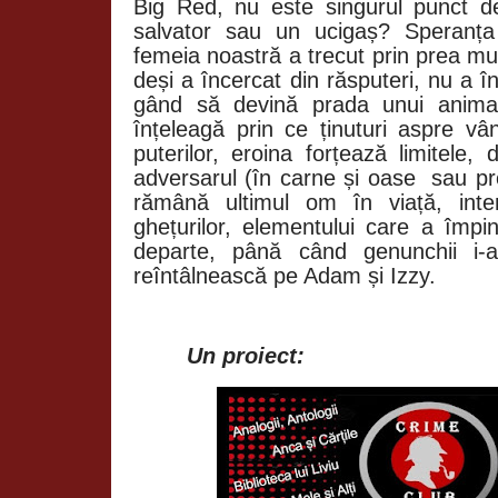
Big Red, nu este singurul punct d
salvator sau un ucigaș? Speranța 
femeia noastră a trecut prin prea mu
deși a încercat din răsputeri, nu a 
gând să devină prada unui anima
înțeleagă prin ce ținuturi aspre vâ
puterilor, eroina forțează limitele,
adversarul (în carne și oase
sau pr
rămână ultimul om în viață, int
ghețurilor, elementului care a împi
departe, până când genunchii i-a
reîntâlnească pe Adam și Izzy.
Un proiect: