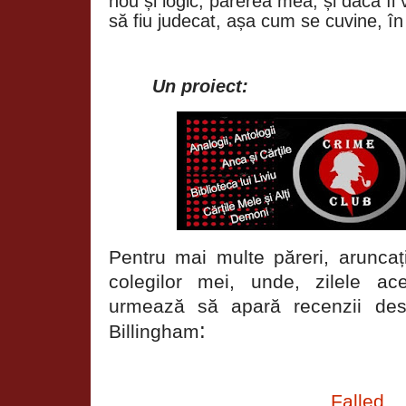
nou și logic, părerea mea, și dacă îl v
să fiu judecat, așa cum se cuvine, în
Un proiect:
Pentru mai multe păreri, aruncați
colegilor mei, unde, zilele a
urmează să apară recenzii des
:
Billingham
Falled