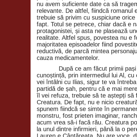
nu avem suficiente date ca să tragem
relevante. De altfel, fiindcă romanul 
trebuie să privim cu suspiciune orice
fapt. Totul se petrece, chiar dacă e na
protagonistei, și asta ne plasează un
realitate. Altfel spus, povestea nu e 
majoritatea episoadelor fiind povestite
reductivă, de parcă mintea personajul
cauza medicamentelor.
După ce am făcut primii pași
cunoștință, prin intermediul lui Al, cu 
vei întâlni cu Ilias, sigur te va între
partidă de șah, pentru că e mai mereu
îl vei refuza, trebuie să te aștepți să f
Creatura. De fapt, nu e nicio creatur
spunem fiindcă se simte în permanen
monstru, fost prieten imaginar, ranch
acum vrea să-i facă rău. Creatura poat
la unul dintre infirmieri, până la o pe
Lauren e Cântăreața. Nu are voce, da