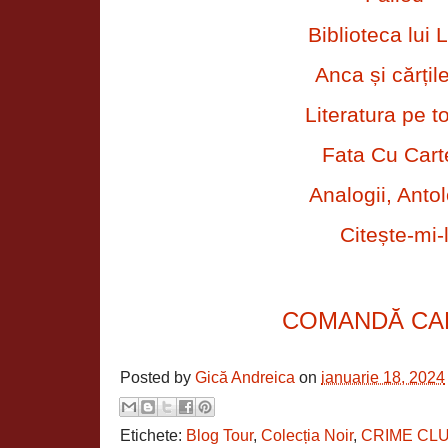
Biblioteca lui L
Anca și cărțil
Literatura pe t
Fata Cu Cart
Analogii, Antol
Citește-mi-
COMANDĂ CA
Posted by
Gică Andreica
on
ianuarie 18, 2024
Etichete:
Blog Tour
,
Colecția Noir
,
CRIME CL