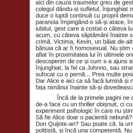
aici din cauza traumelor greu de ges
colegul dându-și sufletul, înjunghiat 
duce o luptă continuă cu proprii demo
paranoia împingând-o să-și atace, înt
iubitul, gest care a costat-o câteva l
acum, cu câteva săptămâni înainte să
crimă. Victima, Kevin, un băiat de-altf
bănuia că ar fi homosexual. Nu știm 
aflat în proximitatea lui în ultimele o
descoperim de ce și cum s-a ajuns aic
înjunghiat, la fel ca Johnno, sau stra
sufocat cu o pernă... Prea multe posibi
Dar Alice e aici ca să facă lumină și 
fața nimănui înainte să-și dovedească 
Încă de la primele pagini 
de-a face cu un thriller obișnuit, ci c
experiment psihologic în care nu ști
Să fie Alice doar o pacientă nebună? 
Don Quijote-an? Sau poate că, la ur
polițistă, și încă una competentă. 