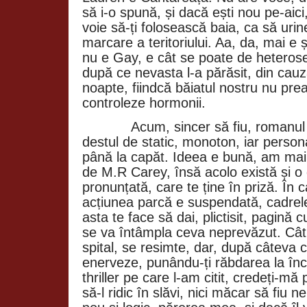
să i-o spună, și dacă ești nou pe-aici,
voie să-ți folosească baia, ca să uri
marcare a teritoriului. Aa, da, mai e
nu e Gay, e cât se poate de heterosex
după ce nevasta l-a părăsit, din cauza
noapte, fiindcă băiatul nostru nu prea
controleze hormonii.
Acum, sincer să fiu, romanul ăst
destul de static, monoton, iar person
până la capăt. Ideea e bună, am mai în
de M.R Carey, însă acolo există și o
pronunțată, care te ține în priză. În c
acțiunea parcă e suspendată, cadrele
asta te face să dai, plictisit, pagină 
se va întâmpla ceva neprevăzut. Cât
spital, se resimte, dar, după câteva c
enerveze, punându-ți răbdarea la înc
thriller pe care l-am citit, credeți-mă
să-l ridic în slăvi, nici măcar să fiu 