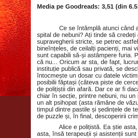
Media pe Goodreads: 3,51 (din 6.5
Ce se întâmplă atunci când a
spital de nebuni? Ați tinde să credeți
supravegherii stricte, se petrec astfe
bineînțeles, de ceilalți pacienți, mai 
sunt capabili să-și astâmpere furia.
că nu... Oricum ar sta, de fapt, lucruri
instituție publică sau privată, se des
întocmește un dosar cu datele victim
posibilii făptași (câteva piste de cer
de polițiștii din afară. Dar ce ar fi d
chiar în secție, printre nebuni, nu un i
un alt psihopat (asta rămâne de văzu
timpul dintre pastile și ședințele de t
de puzzle și, în final, descoperirii cri
Alice e polițistă. Ea știe asta,
asta, însă terapeuții și asistenții sun