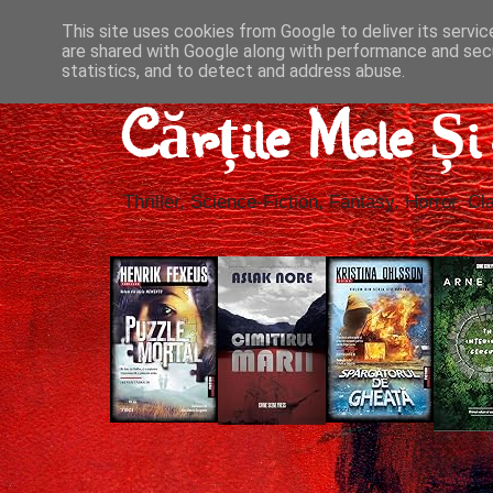
This site uses cookies from Google to deliver its servic
are shared with Google along with performance and secu
statistics, and to detect and address abuse.
Cărțile Mele Ș
Thriller, Science-Fiction, Fantasy, Horror, Cla