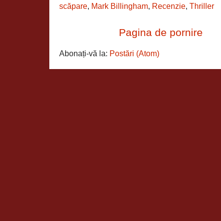
scăpare
,
Mark Billingham
,
Recenzie
,
Thriller
Pagina de pornire
Abonați-vă la:
Postări (Atom)