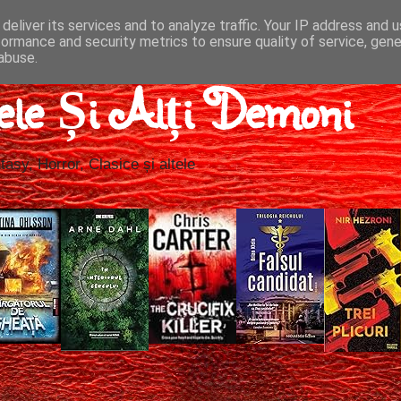
deliver its services and to analyze traffic. Your IP address and 
formance and security metrics to ensure quality of service, gen
abuse.
ele Și Alți Demoni
tasy, Horror, Clasice și altele