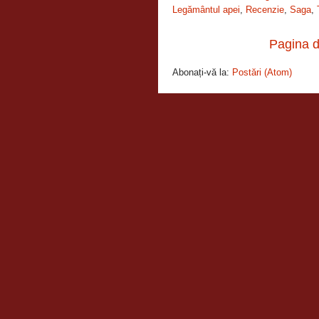
Legământul apei
,
Recenzie
,
Saga
,
Pagina d
Abonați-vă la:
Postări (Atom)