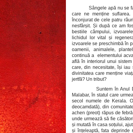
Sângele apă nu se face
care ne menține suflarea. 
înconjurat de cele patru râur
nesfârșit. Și după ce am fos
bestiile câmpului, izvoare
lichidul lor vital și regene
izvoarele se preschimbă în pâra
oamenii, animalele, plante
continuă a
elementului acva
află în interiorul unui sistem
care, din necesitate, își ia
divinitatea care menține viaț
jertfă? Un tribut?
Suntem în Anul D
Malabar, în statul care urm
secol numele de Kerala. O
deocamdată), din comunitatea
achen (preot) răpus de febră
unde urmează să fie căsătorit
și mutată în casa soțului, aj
și înțeleaptă, fata deprinde 