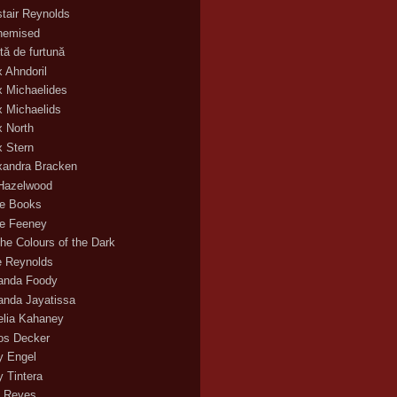
stair Reynolds
hemised
tă de furtună
x Ahndoril
x Michaelides
x Michaelids
x North
x Stern
xandra Bracken
 Hazelwood
ce Books
ce Feeney
the Colours of the Dark
ie Reynolds
nda Foody
nda Jayatissa
lia Kahaney
s Decker
 Engel
 Tintera
 Reyes