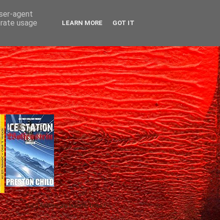
user-agent
erate usage
LEARN MORE
GOT IT
Gică Andreica's favorite books »