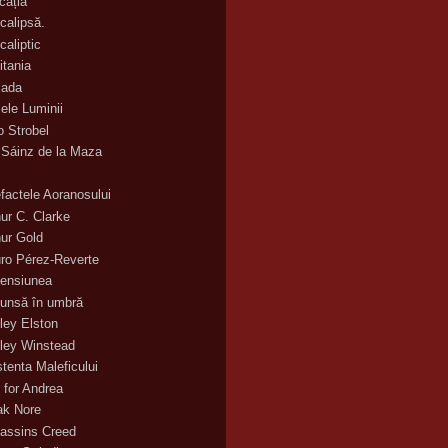
cația
calipsă.
caliptic
itania
ada
ele Luminii
o Strobel
 Sáinz de la Maza
efactele Aoranosului
hur C. Clarke
hur Gold
uro Pérez-Reverte
ensiunea
unsă în umbră
ley Elston
ley Winstead
stenta Maleficului
 for Andrea
ak Nore
assins Creed