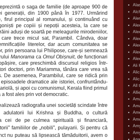
Ala
reprezintă o saga de familie (de aproape 900 de
Alc
rei generații, din 1900 până în 1977. Urmărind
Aler
firul principal al romanului, și continuând cu
Ale
goniști pe copiii și nepoții acesteia, la care se
ăini aduși de soartă pe meleagurile mirodeniilor,
Ale
n care trece micul sat, Parambil. Cândva, doar
Ale
ificațiile literelor, dar acum comunitatea se
Ale
or, prin persoana lui Philipose, care-și semnează
Ale
arului
Manorama
ca
Omul Obișnuit
, de funcționari
Ale
pășire, care preschimbă discursul religios într-
Ali
viitori doctori, prin Mariamma, tânăra care vrea să
Ali
. De asemenea, Parambilul, care se ridică prin
Ali
de episoadele dramatice ale istoriei, confruntându-
All 
ariolă, și apoi cu comunismul, Kerala fiind primul
All
a a fost ales prin vot democratic.
Ama
izează radiografia unei societăți scindate între
Ama
i adulatorii lui Krishna și Buddha, o cultură
Ame
Amo
a cei de pe culmea spirituală și financiară,
Amy
orii” familiilor de „nobili”, pulayarii. Și pentru că
Amy
nct nu puteau să lipsească tămăduitorii, avem o
Ana