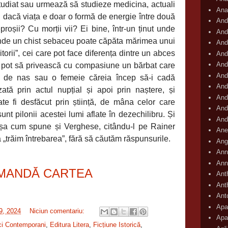
tudiat sau urmează să studieze medicina, actuali
Ana
 Și dacă viața e doar o formă de energie între două
And
proșii? Cu morții vii? Ei bine, într-un ținut unde
And
, unde un chist sebaceu poate căpăta mărimea unui
And
itorii”, cei care pot face diferența dintre un abces
And
And
e pot să privească cu compasiune un bărbat care
And
c de nas sau o femeie căreia încep să-i cadă
And
izată prin actul nupțial și apoi prin naștere, și
And
e fi desfăcut prin știință, de mâna celor care
And
sunt pilonii acestei lumi aflate în dezechilibru. Și
And
așa cum spune și Verghese, citându-l pe Rainer
Ane
 „trăim întrebarea”, fără să căutăm răspunsurile.
Ang
Ann
Ann
MANDĂ CARTEA
Ant
Ant
Ant
Apar
29, 2024
Niciun comentariu:
Apa
ci Contemporani
,
Editura Litera
,
Ficțiune Istorică
,