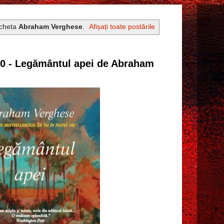
icheta
Abraham Verghese
.
Afișați toate postările
190 - Legământul apei de Abraham