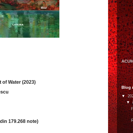
ACUM
t of Water (2023)
Blog 
escu
▼
20
▼
F
R
din 179.268 note)