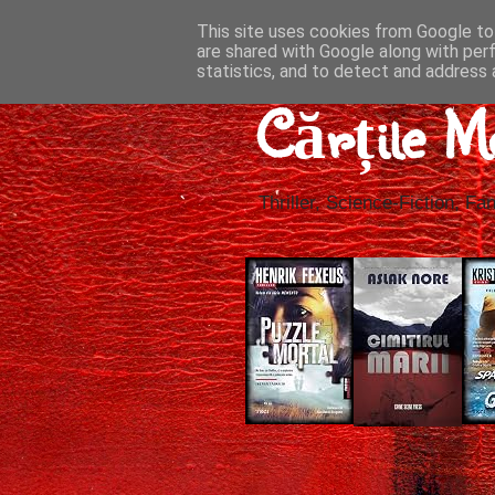
This site uses cookies from Google to 
are shared with Google along with per
statistics, and to detect and address 
Cărțile M
Thriller, Science-Fiction, Fan