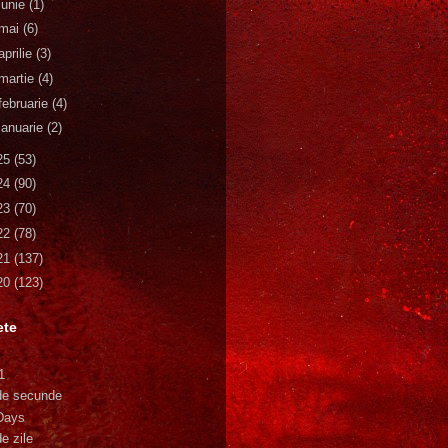
iunie
(1)
mai
(6)
aprilie
(3)
martie
(4)
februarie
(4)
ianuarie
(2)
25
(53)
24
(90)
23
(70)
22
(78)
21
(137)
20
(123)
ete
1
de secunde
Days
e zile