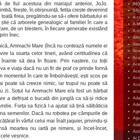
 de fiul acestuia din mariajul anterior, JoJo.
840
mbă, firește, în obișnuință, fetița crește devenind
84
toată firea, pregătindu-se să-i ofere bărbatului ei
A c
știe că arborele genealogic al familiei în care a
A M
izare, de un blestem, în fiecare generație existând
A n
prin înec.
Abi
Abr
ică, Ammachi Mare (încă nu contează numele ei
Aca
ivire la soarta celor tineri, având certitudinea că
Aca
i înainte să dea în floare. Prin naștere, cu toții
Ace
ceva e viața dacă nu un fir de praf ce prinde formă
Ace
in momentul în care te îmbolnăvești, ești scos pe
Aco
ai poate să creeze nimic, iar trupul nu poate să
Acop
cu zi. Soțul lui Ammachi Mare e/a fost un bărbat
acu
Ada
are a defrișat o bucată din junglă ca să-și ridice
Ade
ilie. Forța sa fizică l-a ajutat să țină sălbăticia
Age
rana semenilor. Dacă nu robotea pe câmpurile de
Agu
ățărat în vârful celui mai înalt
jaquier
, privindu-și
Aid
Însă moartea nu iartă pe nimeni, și încet-încet,
Ais
a cele veșnice.
Al 