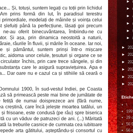
►
... Și, totuși, suntem legați cu toții prin lichidul
►
Am prins formă din lut, în paradisul terestru
►
i primordiale, modelați de mâinile și voința celui
►
t șlefuiți până la perfecțiune, lăsați goi precum
►
le ne-au oferit binecuvântarea, îmbiindu-ne cu
rator. Și așa, prin dinamica neostoită a naturii,
►
ie, râurile în fluvii, și mările în oceane. Iar noi,
►
20
le și pământul, suntem prinși într-o mișcare
►
20
tic, aidoma unor celule, țesuturi și organe ce se
 circulator închis, prin care trece sângele, și din
►
20
u substanța care le asigură supraviețuirea. Apa e
►
20
a... Dar oare nu e cazul ca și stihiile să ceară o
►
20
►
20
omnului 1900, în sud-vestul Indiei, pe Coasta
ează să primească peste mai bine de jumătate de
Etich
 fetiță de numai doisprezece ani (fără nume,
\
 creștină, care încă jelește moartea tatălui, un
199
 și frisoane, este condusă (pe râu) spre biserica
29 
ă cu un văduv de patruzeci de ani. (...) Măritată
56 
utată la treburile casnice de cumnata cea iubitoare
repede arta gătitului, așteptându-și consortul cu
56 d