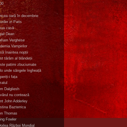
00
K
incea oară în decembrie
urder in Paris
oua casă
gail Dean
aham Verghese
demia Vampirilor
să înaintea nopții
st tărâm al blândeții
ste patimi zbuciumate
lo unde sângele îngheață
eriți-i fața
zatul
m Dalgliesh
vărul nu contează
nt John Adderley
stina Bazterrica
en Thomas
ling Fowler
Doilea Război Mondial