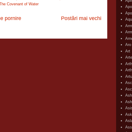
Apli
The Covenant of Water
Apo
Apo
e pornire
Postări mai vechi
Aqu
Arm
Arm
Arn
Aro
Art
Art
Art
Art
Art
Asc
Asc
Ash
Ash
Asi
Ask
Asl
Ass