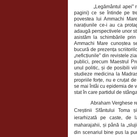
„Legământul apei” 
pagini) ce se întinde pe t
povestea lui Ammachi Mare, 
narațiunile ce-i au ca prota
adaugă perspectivele unor str
asistăm la schimbările pri
Ammachi Mare cunoștea semn
bucură de prezența scriitoril
„neficțiunile” din revistele zi
publici, precum Maestrul Pro
unul politic, și de posibili 
studieze medicina la Madras
propriile forțe, nu e cruțat 
se mai întâi cu epidemia de v
stat în care partidul de stâng
Abraham Verghese real
Creștinii Sfântului Toma ș
ierarhizată pe caste, de l
maharajahii, și până la „slujit
din scenariul bine pus la pu