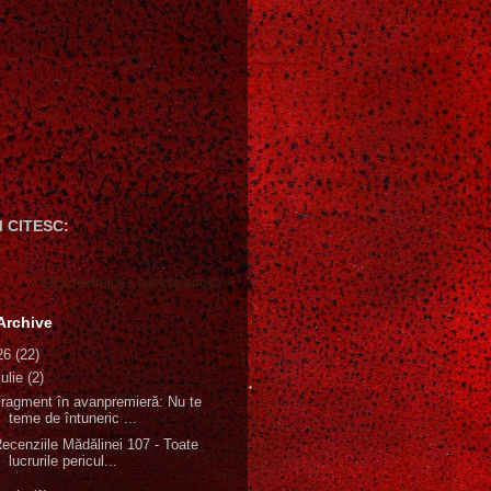
 CITESC:
Gică Andreica's favorite books »
Archive
26
(22)
iulie
(2)
ragment în avanpremieră: Nu te
teme de întuneric ...
ecenziile Mădălinei 107 - Toate
lucrurile pericul...