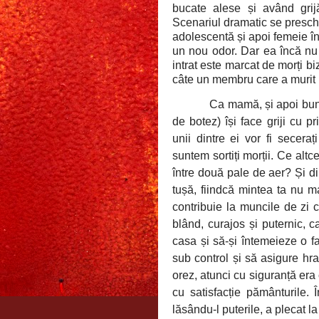
bucate alese și având grijă
Scenariul dramatic se preschi
adolescentă și apoi femeie în 
un nou odor. Dar ea încă nu 
intrat este marcat de morți b
câte un membru care a murit 
Ca mamă, și apoi bun
de botez) își face griji cu pr
unii dintre ei vor fi seceraț
suntem sortiți morții. Ce alt
între două pale de aer? Și d
tușă, fiindcă mintea ta nu m
contribuie la muncile de zi 
blând, curajos și puternic, c
casa și să-și întemeieze o fam
sub control și să asigure h
orez, atunci cu siguranță era c
cu satisfacție pământurile. 
lăsându-l puterile, a plecat l