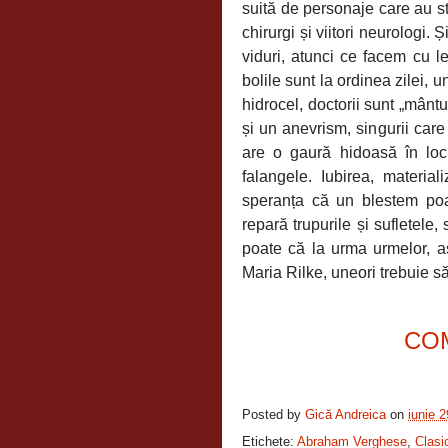
suită de personaje care au s
chirurgi și viitori neurologi.
viduri, atunci ce facem cu le
bolile sunt la ordinea zilei
hidrocel, doctorii sunt „mântu
și un anevrism, singurii car
are o gaură hidoasă în lo
falangele. Iubirea, material
speranța că un blestem poat
repară trupurile și sufletele, 
poate că la urma urmelor, 
Maria Rilke,
uneori trebuie să
CO
Posted by
Gică Andreica
on
iunie 
Etichete:
Abraham Verghese
,
Clasi