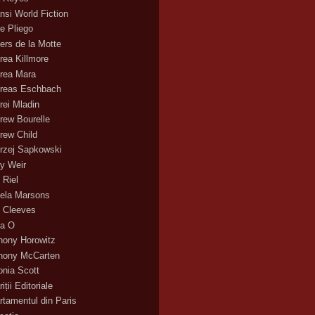
nsi World Fiction
e Pliego
ers de la Motte
rea Killmore
rea Mara
reas Eschbach
rei Mladin
rew Bourelle
rew Child
rzej Sapkowski
y Weir
 Riel
ela Marsons
 Cleeves
a O
hony Horowitz
hony McCarten
onia Scott
iții Editoriale
rtamentul din Paris