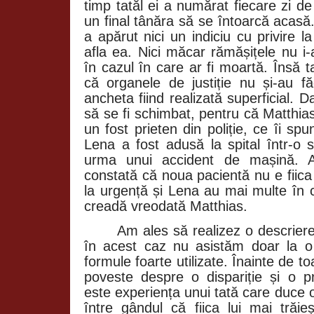
timp tatăl ei a numărat fiecare zi d
un final tânăra să se întoarcă acasă. 
a apărut nici un indiciu cu privire l
afla ea. Nici măcar rămășițele nu i-
în cazul în care ar fi moartă. Însă ta
că organele de justiție nu și-au f
ancheta fiind realizată superficial. D
să se fi schimbat, pentru că Matthias
un fost prieten din poliție, ce îi 
Lena a fost adusă la spital într-o 
urma unui accident de mașină. Aj
constată că noua pacientă nu e fiica
la urgență și Lena au mai multe în
creadă vreodată Matthias.
Am ales să realizez o descrier
în acest caz nu asistăm doar la o
formule foarte utilizate. Înainte de t
poveste despre o dispariție și o p
este experiența unui tată care duce 
între gândul că fiica lui mai trăieș