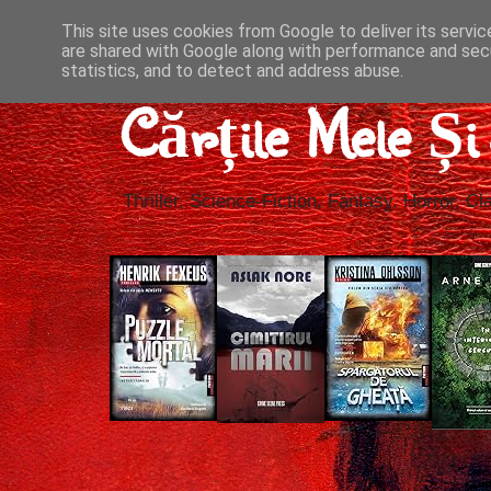
This site uses cookies from Google to deliver its servic
are shared with Google along with performance and secu
statistics, and to detect and address abuse.
Cărțile Mele Ș
Thriller, Science-Fiction, Fantasy, Horror, Cla