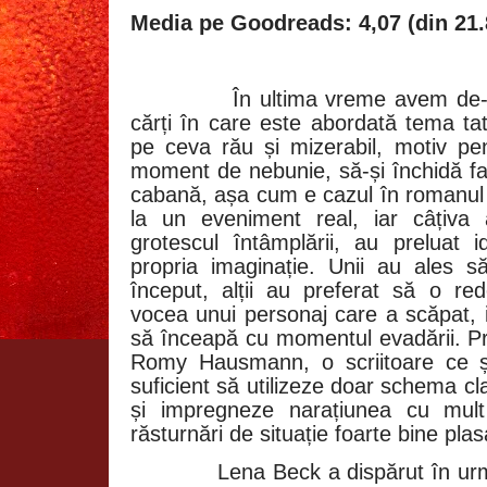
Media pe Goodreads: 4,07 (din 21.
În ultima vreme avem de-
cărți în care este abordată tema ta
pe ceva rău și mizerabil, motiv pen
moment de nebunie, să-și închidă fa
cabană, așa cum e cazul în romanul d
la un eveniment real, iar câțiva au
grotescul întâmplării, au preluat i
propria imaginație. Unii au ales 
început, alții au preferat să o red
vocea unui personaj care a scăpat, 
să înceapă cu momentul evadării. Pri
Romy Hausmann, o scriitoare ce 
suficient să utilizeze doar schema cla
și impregneze narațiunea cu mul
răsturnări de situație foarte bine plas
Lena Beck a dispărut în urm