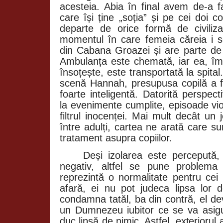
acesteia. Abia în final avem de-a 
care își ține „soția” și pe cei doi co
departe de orice formă de civiliz
momentul în care femeia căreia i
din Cabana Groazei și are parte de
Ambulanța este chemată, iar ea, împ
însoțește, este transportată la spital
scenă Hannah, presupusa copilă a fe
foarte inteligentă. Datorită perspec
la evenimente cumplite, episoade vio
filtrul inocenței. Mai mult decât un 
între adulți, cartea ne arată care su
tratament asupra copiilor.
Deși izolarea este percepută,
negativ, altfel se pune problema
reprezintă o normalitate pentru cei 
afară, ei nu pot judeca lipsa lor d
condamna tatăl, ba din contră, el de
un Dumnezeu iubitor ce se va asig
duc lipsă de nimic. Astfel, exteriorul