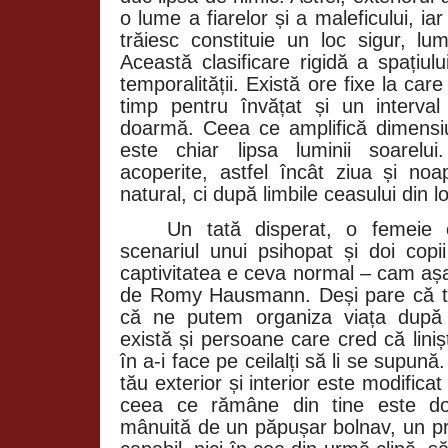
o lume a fiarelor și a maleficului, 
trăiesc constituie un loc sigur, lu
Această clasificare rigidă a spațiului
temporalității. Există ore fixe la car
timp pentru învățat și un interval
doarmă. Ceea ce amplifică dimensiu
este chiar lipsa luminii soarelui
acoperite, astfel încât ziua și no
natural, ci după limbile ceasului din l
Un tată disperat, o femeie 
scenariul unui psihopat și doi copi
captivitatea e ceva normal – cam așa 
de Romy Hausmann. Deși pare că tră
că ne putem organiza viața după p
există și persoane care cred că linișt
în a-i face pe ceilalți să li se supună
tău exterior și interior este modificat
ceea ce rămâne din tine este doa
mânuită de un păpușar bolnav, un pre