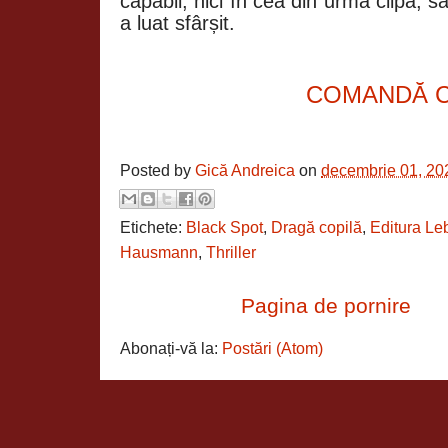
capabil, nici în cea din urmă clipă, s
a luat sfârșit.
COMANDĂ 
Posted by
Gică Andreica
on
decembrie 01, 20
Etichete:
Black Spot
,
Dragă copilă
,
Editura L
Hausmann
,
Thriller
Pagina de pornire
Abonați-vă la:
Postări (Atom)