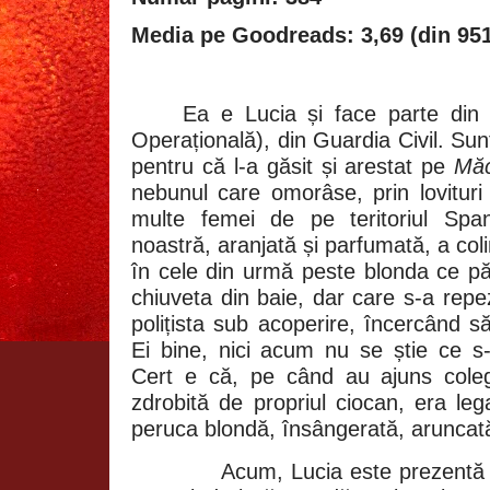
Media pe Goodreads: 3,69 (din 951
Ea e Lucia și face parte din
Operațională), din
Guardia
Civil. Sun
pentru că l-a găsit și arestat pe
Măc
nebunul care omorâse, prin lovituri
multe femei de pe teritoriul Span
noastră, aranjată și parfumată, a coli
în cele din urmă peste blonda ce pă
chiuveta din baie, dar care s-a repe
polițista sub acoperire, încercând să
Ei bine, nici acum nu se știe ce s-
Cert e că, pe când au ajuns colegii
zdrobită de propriul ciocan, era leg
peruca blondă, însângerată, aruncată
Acum, Lucia este prezentă 