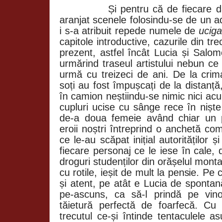
Și pentru că de fiecare d
aranjat scenele folosindu-se de un a
i s-a atribuit repede numele de
uciga
capitole introductive, cazurile din tr
prezent, astfel încât Lucia și Salo
urmărind traseul artistului nebun ce
urmă cu treizeci de ani. De la crim
soți au fost împușcați de la distanță, 
în camion neștiindu-se nimic nici ac
cupluri ucise cu sânge rece în nișt
de-a doua femeie având chiar un p
eroii noștri întreprind o anchetă co
ce le-au scăpat inițial autorităților 
fiecare personaj ce le iese în cale, 
droguri studenților din orășelul montan
cu rotile, ieșit de mult la pensie. Pe
și atent, pe atât e Lucia de spontan
pe-ascuns, ca să-l prindă pe vino
tăietură perfectă de foarfecă. Cu
trecutul ce-și întinde tentaculele a