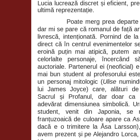
Lucia lucrează discret și eficient, pr
ultimă reprezentație.
Poate merg prea departe (
dar mi se pare că romanul de față ar
livrescă, intenționată. Pornind de l
direct că în centrul evenimentelor s
eroină puțin mai atipică, putem ar
celorlalte personaje, încercând s
auctoriale. Partenerul ei (neoficial)
mai bun student al profesorului est
un personaj mitologic (
Ulise
numindu
lui James Joyce) care, alături de
Sacrul și Profanul, dar doar ca 
adevărat dimensiunea simbolică. Urm
student, venit din Japonia, se 
franțuzoaică de culoare apare ca 
dacă e o trimitere la
Åsa Larsson),
avem prezent și pe Alejandro Lorca, 