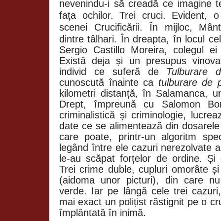
nevenindu-i să creadă ce imagine te
fața ochilor. Trei cruci. Evident, 
scenei Crucificării. În mijloc, Mân
dintre tâlhari. În dreapta, în locul celu
Sergio Castillo Moreira, colegul ei
Există deja și un presupus vinova
individ ce suferă de
Tulburare d
cunoscută înainte ca
tulburare de p
kilometri distanță, în Salamanca, u
Drept, împreună cu Salomon Borg
criminalistică și criminologie, luc
date ce se alimentează din dosarele el
care poate, printr-un algoritm speci
legând între ele cazuri nerezolvate
le-au scăpat forțelor de ordine. Și
Trei crime duble, cupluri omorâte și a
(aidoma unor picturi), din care nu 
verde. Iar pe lângă cele trei cazuri
mai exact un polițist răstignit pe o c
împlântată în inimă.