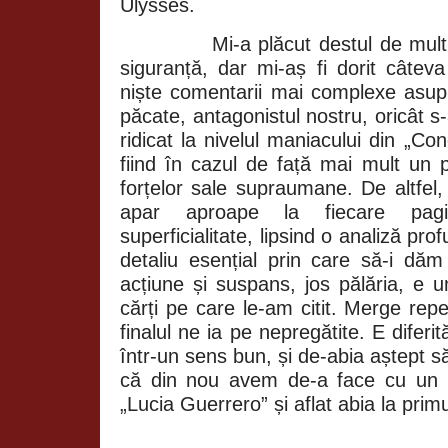
Ulysses.
Mi-a plăcut destul de mult
siguranță, dar mi-aș fi dorit câteva
niște comentarii mai complexe asupr
păcate, antagonistul nostru, oricât s-
ridicat la nivelul maniacului din „Co
fiind în cazul de față mai mult un 
forțelor sale supraumane. De altfel, și
apar aproape la fiecare pagi
superficialitate, lipsind o analiză pr
detaliu esențial prin care să-i dă
acțiune și suspans, jos pălăria, e u
cărți pe care le-am citit. Merge repe
finalul ne ia pe nepregătite. E diferi
într-un sens bun, și de-abia aștept 
că din nou avem de-a face cu un pro
„Lucia
Guerrero” și aflat abia la prim