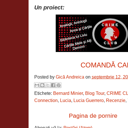
Un proiect:
COMANDĂ CA
Posted by
Gică Andreica
on
septembrie 12, 2
Etichete:
Bernard Minier
,
Blog Tour
,
CRIME C
Connection
,
Lucia
,
Lucia Guerrero
,
Recenzie
,
Pagina de pornire
Abonați-vă la:
Postări (Atom)