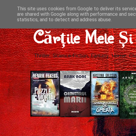
This site uses cookies from Google to deliver its servic
are shared with Google along with performance and secu
statistics, and to detect and address abuse.
Cărțile Mele Ș
Thriller, Science-Fiction, Fantasy, Horror, Cla