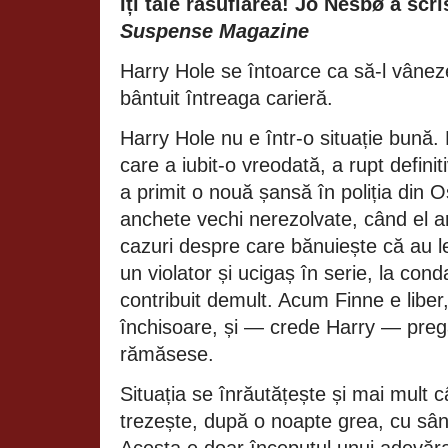
Îți taie răsuflarea! Jo Nesbø a scris
Suspense Magazine
Harry Hole se întoarce ca să-l vânez
bântuit întreaga carieră.
Harry Hole nu e într-o situație bună.
care a iubit-o vreodată, a rupt definiti
a primit o nouă șansă în poliția din O
anchete vechi nerezolvate, când el a
cazuri despre care bănuiește că au l
un violator și ucigaș în serie, la co
contribuit demult. Acum Finne e libe
închisoare, și — crede Harry — preg
rămăsese.
Situația se înrăutățește și mai mult c
trezește, după o noapte grea, cu sân