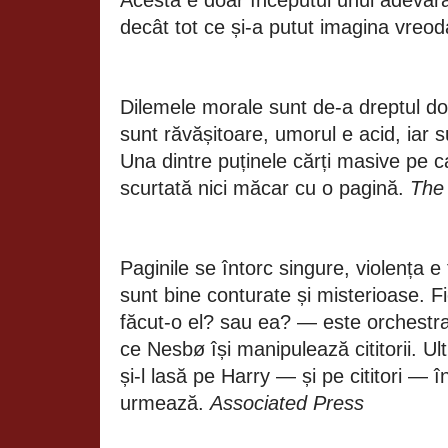
Acesta e doar începutul unui adevăr
decât tot ce și-a putut imagina vreod
Dilemele morale sunt de-a dreptul do
sunt răvășitoare, umorul e acid, iar 
Una dintre puținele cărți masive pe ca
scurtată nici măcar cu o pagină.
The 
Paginile se întorc singure, violența e 
sunt bine conturate și misterioase. 
făcut-o el? sau ea? — este orchestr
ce Nesbø își manipulează cititorii. U
și-l lasă pe Harry — și pe cititori — 
urmează.
Associated Press