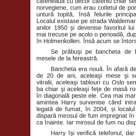
cafeneaua cu decor cafeniu chiar serv
norvegiene, cum erau cotletul de por
untură topită, însă felurile princi
Localul existase pe strada Waldemar
anilor 1950 şi devenise favoritul lu
mai trecuse pe acolo o perioadă, du
în Holmenkollen. Însă acum se întor
Se prăbuşi pe bancheta de l
mesele de la fereastră.
Bancheta era nouă. În afară de a
de 20 de ani, aceleaşi mese şi s
vitralii, aceleaşi tablouri cu Oslo 
ba chiar şi aceleaşi feţe de masă ro
în diagonală peste ele. Cea mai mar
amintea Harry survenise când intras
legată de fumat, în 2004, și localu
dispară mirosul de fum impregnat în 
ca înainte. Iar mirosul de fum nu disp
Harry îşi verifică telefonul, d