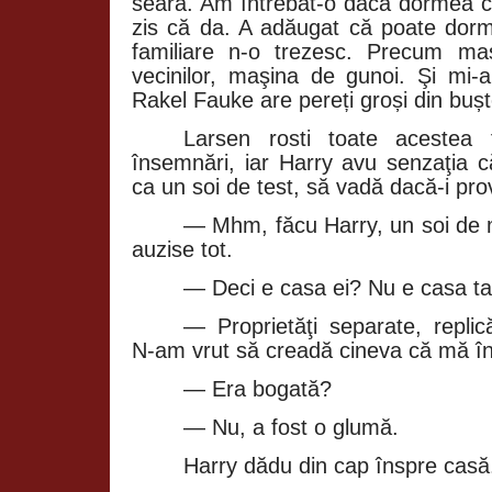
seara. Am întrebat‑o dacă dormea cu
zis că da. A adăugat că poate dor
familiare n‑o trezesc. Precum maş
vecinilor, maşina de gunoi. Şi mi‑a 
Rakel Fauke are pereți groși din bușt
Larsen rosti toate acestea
însemnări, iar Harry avu senzaţia că
ca un soi de test, să vadă dacă‑i pro
— Mhm, făcu Harry, un soi de 
auzise tot.
— Deci e casa ei? Nu e casa ta
— Proprietăţi separate, replic
N‑am vrut să creadă cineva că mă în
— Era bogată?
— Nu, a fost o glumă.
Harry dădu din cap înspre casă