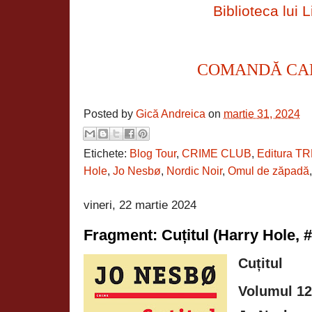
Biblioteca lui L
COMANDĂ CA
Posted by
Gică Andreica
on
martie 31, 2024
Etichete:
Blog Tour
,
CRIME CLUB
,
Editura TR
Hole
,
Jo Nesbø
,
Nordic Noir
,
Omul de zăpadă
vineri, 22 martie 2024
Fragment: Cuțitul (Harry Hole, 
Cuțitul
Volumul 12