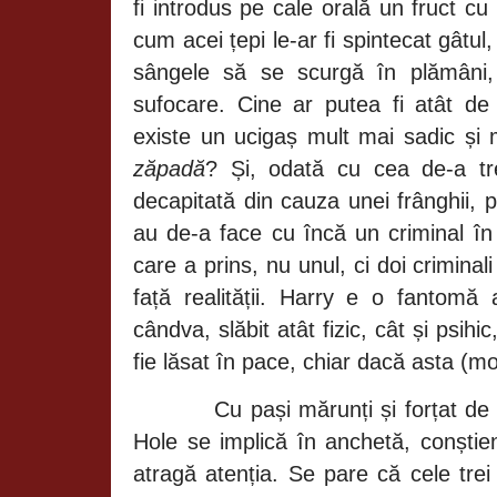
fi introdus pe cale orală un fruct cu 
cum acei țepi le-ar fi spintecat gâtul, 
sângele să se scurgă în plămâni,
sufocare. Cine ar putea fi atât de
existe un ucigaș mult mai sadic și
zăpadă
? Și, odată cu cea de-a tr
decapitată din cauza unei frânghii, po
au de-a face cu încă un criminal în 
care a prins, nu unul, ci doi criminal
față realității. Harry e o fantomă a
cândva, slăbit atât fizic, cât și psihic
fie lăsat în pace, chiar dacă asta (
Cu pași mărunți și forțat de 
Hole se implică în anchetă, conștie
atragă atenția. Se pare că cele trei 