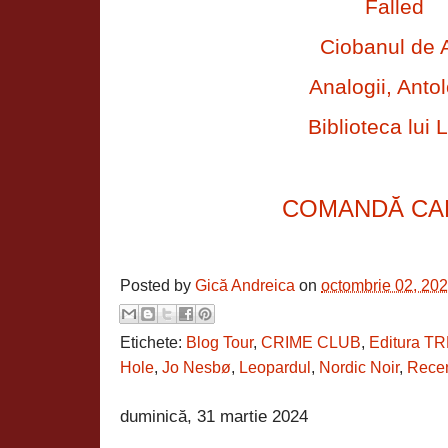
Falled
Ciobanul de 
Analogii, Antol
Biblioteca lui L
COMANDĂ CA
Posted by
Gică Andreica
on
octombrie 02, 20
Etichete:
Blog Tour
,
CRIME CLUB
,
Editura TR
Hole
,
Jo Nesbø
,
Leopardul
,
Nordic Noir
,
Rece
duminică, 31 martie 2024