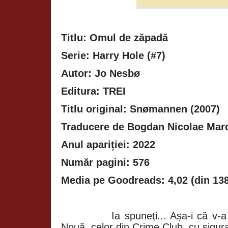
Titlu: Omul de zăpadă
Serie: Harry Hole (#7)
Autor: Jo Nesbø
Editura: TREI
Titlu original: Snømannen (2007)
Traducere de Bogdan Nicolae Mar
Anul apariției: 2022
Număr pagini: 576
Media pe Goodreads: 4,02 (din 138
Ia spuneți... Așa-i că v-
Nouă, celor din Crime Club, cu sigur