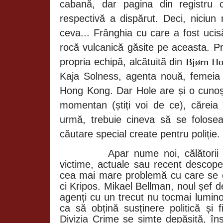
cabană, dar pagina din registru 
respectivă a dispărut. Deci, niciun
ceva... Frânghia cu care a fost ucis
rocă vulcanică găsite pe aceasta. Pr
propria echipă, alcătuită din
Bjørn H
Kaja Solness, agenta nouă, femeia 
Hong Kong. Dar Hole are și o cunoșt
momentan (știți voi de ce), căreia 
urmă, trebuie cineva să se folose
căutare special create pentru poliție.
Apar nume noi, călătorii 
victime, actuale sau recent descoper
cea mai mare problemă cu care se c
ci Kripos. Mikael Bellman, noul șef de
agenți cu un trecut nu tocmai lumino
ca să obțină susținere politică și f
Divizia Crime se simte depășită, î