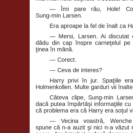
— Îmi pare rău, Hole! Con
Sung‑min Larsen.
Era aproape la fel de înalt ca H
— Mersi, Larsen. Ai discutat c
dădu din cap înspre carneţelul pe c
ţinea în mână.
— Corect.
— Ceva de interes?
Harry privi în jur. Spaţiile e
Holmenkollen. Multe garduri vii înalte 
Câteva clipe, Sung‑min Lars
dacă putea împărtăşi informaţiile cu 
că problema era că Harry era soţul vi
— Vecina voastră, Wenche 
spune că n‑a auzit şi nici n‑a văzut