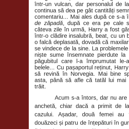
într-un vulcan, dar personalul de la
continua să dea pe gât cantități semni
comentariu... Mai ales după ce s-a 
de zăpadă
, după ce era pe cale să
câteva zile în urmă, Harry a fost gă
într-o clădire insalubră, beat, cu un 
o falcă deplasată, dovadă că maxilar
se vindece de la sine. La problemele
niște sume însemnate pierdute la 
păgubitul care l-a împrumutat le-
belele... Cu pașaportul reținut, Har
să revină în Norvegia. Mai bine sp
asta, până să afle că tatăl lui mai
trăit.
Acum s-a întors, dar nu are
anchetă, chiar dacă a primit de 
cazului. Așadar, două femei au 
douăzeci și patru de înțepături în gu