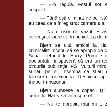
— E‑n regulă. Fostul soţ e
suspect.
— Până eşti eliminat de pe list
eu ceea ce a înregistrat camera aia. 
— Nu e uşor de văzut. E asc
aceeaşi culoare cu trunchiul. La doi m
Bjørn se uită amical la Har
criminalist începu să se apropie de co
Sună telefonul lui Harry. Primele p
apelantului îi spuseră că era un ap
birourile publicaţiei
VG
. Vulturii mir
sunau pe el, însemna că ştiau d
făcuseră conexiunea. Respinse apel
înapoi în buzunar.
Bjørn ajunsese la copaci. Îşi r
semn lui Harry să vină spre el.
— Nu te apropia mai mult, z