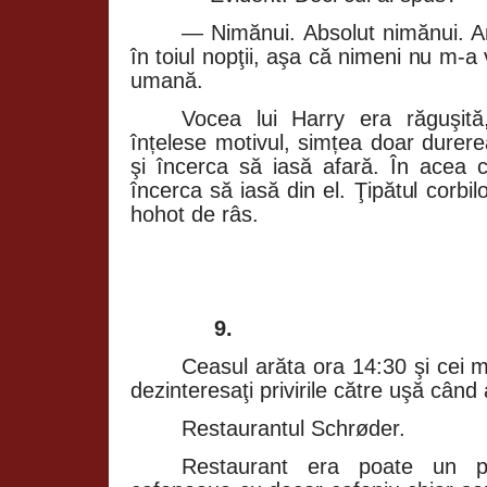
— Nimănui. Absolut nimănui. A
în toiul nopţii, aşa că nimeni nu m‑a 
umană.
Vocea lui Harry era răguşită
înțelese motivul, simțea doar durere
şi încerca să iasă afară. În acea 
încerca să iasă din el. Ţipătul corbil
hohot de râs.
9.
Ceasul arăta ora 14:30 şi cei mai
dezinteresaţi privirile către uşă cân
Restaurantul Schrøder.
Restaurant era poate un p