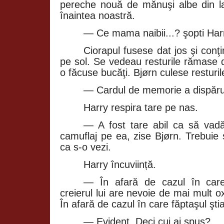
pereche nouă de mănuşi albe din la
înaintea noastră.
— Ce mama naibii...? şopti Har
Ciorapul fusese dat jos şi conţi
pe sol. Se vedeau resturile rămase 
o făcuse bucăţi. Bjørn culese resturil
— Cardul de memorie a dispărut
Harry respira tare pe nas.
— A fost tare abil ca să vad
camuflaj pe ea, zise Bjørn. Trebuie să
ca s‑o vezi.
Harry încuviință.
— În afară de cazul în care..
creierul lui are nevoie de mai mult ox
În afară de cazul în care făptaşul şt
— Evident. Deci cui ai spus?