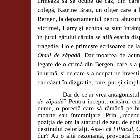
urmează să se ocupe de caz, din care
colegă, Katrine Bratt, un ofițer care a l
Bergen, la departamentul pentru abuzuri
victimei, Harry și echipa sa sunt întâ
în jurul gâtului căruia se află eșarfa di
tragedie, Hole primește scrisoarea de la
Omul de zăpadă
. Dar moartea de acum
legate de o crimă din Bergen, care s-a 
în urmă, și de care s-a ocupat un inves
dar căzut în dizgrație, care, pur și simpl
Dar de ce ar vrea antagonistul
de zăpadă
? Pentru început, oricărui cri
nume, o poreclă care să rămână pe bu
moarte sau întemnițare. Prin „redenu
poziția de om la statutul de zeu, de enti
destinului celorlalți. Așa-i că
Liliacul
,
C
dur? Au o altă rezonanță, provoacă f