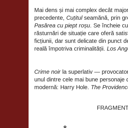
Mai dens și mai complex decât major
precedente,
Cuțitul
seamănă, prin gre
Pasărea cu piept roșu
. Se încheie cu
răsturnări de situație care oferă sati
ficțiunii, dar sunt delicate din punct 
reală împotriva criminalității.
Los Ang
Crime noir
la superlativ — provocator
unul dintre cele mai bune personaje d
modernă: Harry Hole.
The Providenc
FRAGMEN
8.