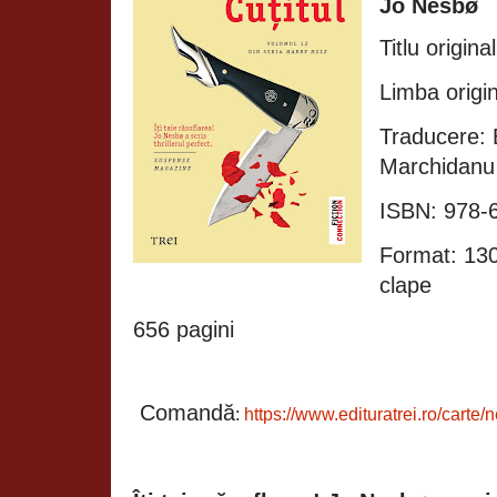
Jo Nesbø
Titlu origina
Limba origi
Traducere:
Marchidanu
ISBN: 978-
Format: 13
clape
656 pagini
Comandă
:
https://www.edituratrei.ro/carte/n