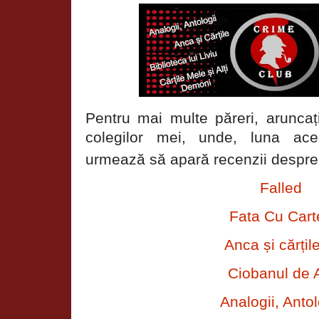
Pentru mai multe păreri, aruncați
colegilor mei, unde, luna ac
urmează să apară recenzii despre
Falled
Fata Cu Cart
Anca și cărțil
Ciobanul de 
Analogii, Antol