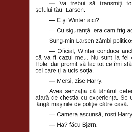
— Va trebui să transmiţi toat
şefului tău, Larsen.
— E şi Winter aici?
— Cu siguranţă, era cam frig ac
Sung‑min Larsen zâmbi politico
— Oficial, Winter conduce anch
că va fi cazul meu. Nu sunt la fel 
Hole, dar promit să fac tot ce îmi stă
cel care ţi‑a ucis soţia.
— Mersi, zise Harry.
Avea senzația că tânărul detec
afară de chestia cu experiența. Se 
lângă maşinile de poliţie către casă.
— Camera ascunsă, rosti Harry
— Ha? făcu Bjørn.