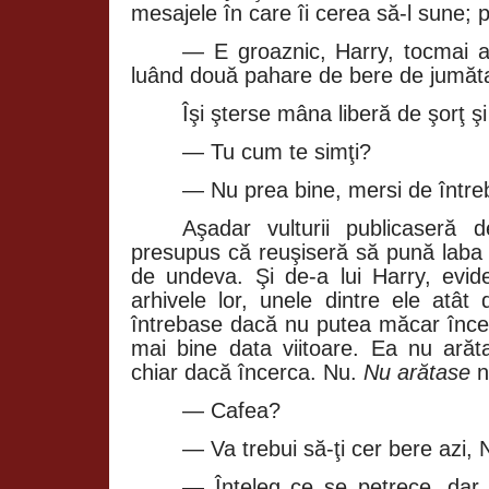
mesajele în care îi cerea să‑l sune; p
— E groaznic, Harry, tocmai am
luând două pahare de bere de jumătate
Îşi şterse mâna liberă de şorţ şi 
— Tu cum te simţi?
— Nu prea bine, mersi de întreb
Aşadar vulturii publicaseră
presupus că reuşiseră să pună laba 
de undeva. Şi de‑a lui Harry, evi
arhivele lor, unele dintre ele atât 
întrebase dacă nu putea măcar înce
mai bine data viitoare. Ea nu arăta
chiar dacă încerca. Nu.
Nu arătase
n
— Cafea?
— Va trebui să‑ţi cer bere azi, 
— Înţeleg ce se petrece, dar 