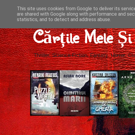
This site uses cookies from Google to deliver its servic
are shared with Google along with performance and secu
statistics, and to detect and address abuse.
Cărțile Mele Ș
Thriller, Science-Fiction, Fantasy, Horror, Cla