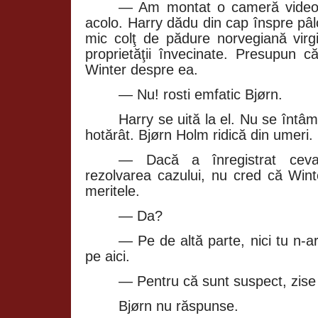
— Am montat o cameră video 
acolo. Harry dădu din cap înspre pâlc
mic colţ de pădure norvegiană virgi
proprietăţii învecinate. Presupun c
Winter despre ea.
— Nu! rosti emfatic Bjørn.
Harry se uită la el. Nu se întâ
hotărât. Bjørn Holm ridică din umeri.
— Dacă a înregistrat ceva
rezolvarea cazului, nu cred că Wint
meritele.
— Da?
— Pe de altă parte, nici tu n‑ar
pe aici.
— Pentru că sunt suspect, zise
Bjørn nu răspunse.