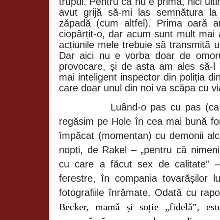
trupul. Pentru că nu e prima, nici ult
avut grijă să-mi las semnătura la
zăpadă (cum altfel). Prima oară a
ciopârțit-o, dar acum sunt mult mai a
acțiunile mele trebuie să transmită 
Dar aici nu e vorba doar de omoru
provocare, și de asta am ales să-l 
mai inteligent inspector din poliția d
care doar unul din noi va scăpa cu vi
Luând-o pas cu pas (ca s
regăsim pe Hole în cea mai bună f
împăcat (momentan) cu demonii alcool
nopți, de Rakel – „pentru că nimen
cu care a făcut sex de calitate” 
ferestre, în compania tovarășilor lu
fotografiile înrămate. Odată cu rapor
Becker, mamă și soție „fidelă”, est