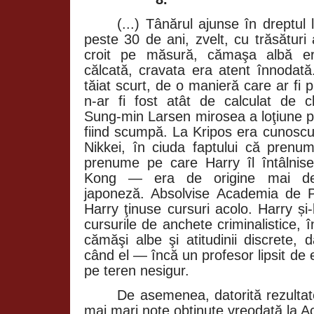
(...) Tânărul ajunse în dreptul
peste 30 de ani, zvelt, cu trăsături
croit pe măsură, cămaşa albă er
călcată, cravata era atent înnodată
tăiat scurt, de o manieră care ar fi p
n‑ar fi fost atât de calculat de cl
Sung‑min Larsen mirosea a loţiune p
fiind scumpă. La Kripos era cunoscu
Nikkei, în ciuda faptului că pren
prenume pe care Harry îl întâlnis
Kong — era de origine mai de
japoneză. Absolvise Academia de P
Harry ţinuse cursuri acolo. Harry și
cursurile de anchete criminalistice, î
cămăşi albe şi atitudinii discrete, 
când el — încă un profesor lipsit de
pe teren nesigur.
De asemenea, datorită rezultat
mai mari note obţinute vreodată la A