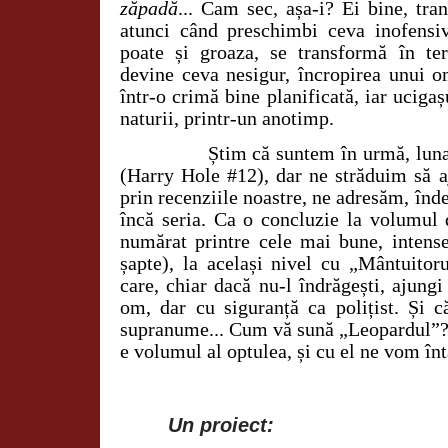
zăpadă
... Cam sec, așa-i? Ei bine, tra
atunci când preschimbi ceva inofensiv
poate și groaza, se transformă în ter
devine ceva nesigur, încropirea unui 
într-o crimă bine planificată, iar ucigaș
naturii, printr-un anotimp.
Știm că suntem în urmă, luna trec
(Harry Hole #12), dar ne străduim să a
prin recenziile noastre, ne adresăm, înde
încă seria. Ca o concluzie la volumul 
numărat printre cele mai bune, intense
șapte), la același nivel cu „Mântuitor
care, chiar dacă nu-l îndrăgești, ajungi
om, dar cu siguranță ca polițist. Și
supranume... Cum vă sună „Leopardul”? 
e volumul al optulea, și cu el ne vom înt
Un proiect: