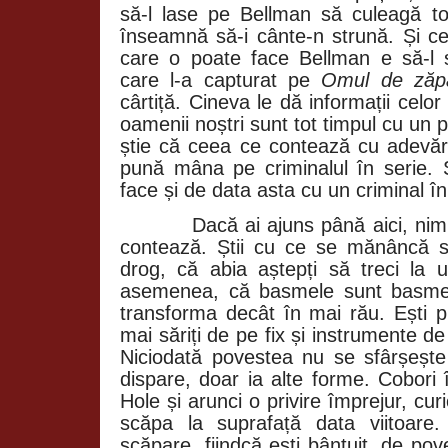
să-l lase pe Bellman să culeagă toț
înseamnă să-i cânte-n strună. Și 
care o poate face Bellman e să-l s
care l-a capturat pe
Omul de zăp
cârtiță. Cineva le dă informații celor
oamenii noștri sunt tot timpul cu un 
știe că ceea ce contează cu adevăra
pună mâna pe criminalul în serie.
face și de data asta cu un criminal în
Dacă ai ajuns până aici, nimic 
contează. Știi cu ce se mănâncă s
drog, că abia aștepți să treci la u
asemenea, că basmele sunt basme 
transforma decât în mai rău. Ești pr
mai săriți de pe fix și instrumente de
Niciodată povestea nu se sfârșește 
dispare, doar ia alte forme. Cobori 
Hole și arunci o privire împrejur, cu
scăpa la suprafață data viitoare.
scăpare, fiindcă ești bântuit, de pov