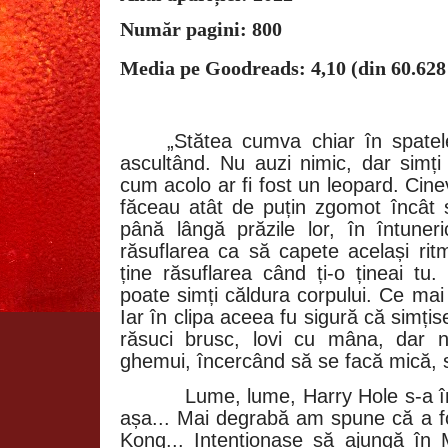
Număr pagini: 800
Media pe Goodreads: 4,10 (din 60.628
„Stătea cumva chiar în spatele
ascultând. Nu auzi nimic, dar simți
cum acolo ar fi fost un leopard. Cine
făceau atât de puțin zgomot încât s
până lângă prăzile lor, în întuneri
răsuflarea ca să capete același rit
ține răsuflarea când ți-o țineai tu
poate simți căldura corpului. Ce mai
Iar în clipa aceea fu sigură că simțis
răsuci brusc, lovi cu mâna, dar n
ghemui, încercând să se facă mică, 
Lume, lume, Harry Hole s-a în
așa... Mai degrabă am spune că a f
Kong... Intenționase să ajungă în