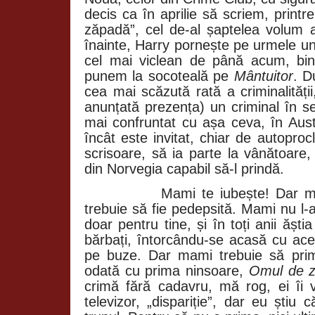
decis ca în aprilie să scriem, print
zăpadă”, cel de-al șaptelea volum al
înainte, Harry pornește pe urmele un
cel mai viclean de până acum, bin
punem la socoteală pe
Mântuitor
. D
cea mai scăzută rată a criminalități
anunțată prezența) un criminal în s
mai confruntat cu așa ceva, în Austral
încât este invitat, chiar de autoprocl
scrisoare, să ia parte la vânătoare, f
din Norvegia capabil să-l prindă.
Mami te iubește! Dar m
trebuie să fie pedepsită. Mami nu l-a 
doar pentru tine, și în toți anii ăști
bărbați, întorcându-se acasă cu ace
pe buze. Dar mami trebuie să prim
odată cu prima ninsoare,
Omul de 
crimă fără cadavru, mă rog, ei îi v
televizor, „dispariție”, dar eu știu 