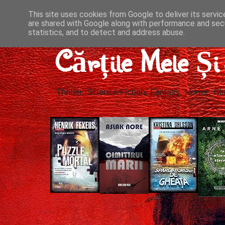
This site uses cookies from Google to deliver its servic
are shared with Google along with performance and secu
statistics, and to detect and address abuse.
Cărțile Mele Ș
Thriller, Science-Fiction, Fantasy, Horror, Cla