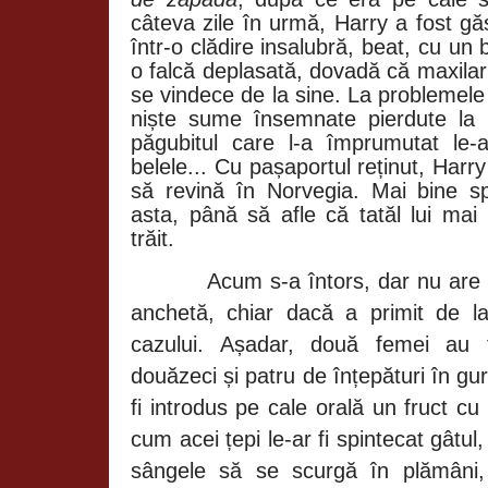
câteva zile în urmă, Harry a fost gă
într-o clădire insalubră, beat, cu un 
o falcă deplasată, dovadă că maxilar
se vindece de la sine. La problemele
niște sume însemnate pierdute la 
păgubitul care l-a împrumutat le-
belele... Cu pașaportul reținut, Har
să revină în Norvegia. Mai bine sp
asta, până să afle că tatăl lui mai
trăit.
Acum s-a întors, dar nu are
anchetă, chiar dacă a primit de 
cazului. Așadar, două femei au 
douăzeci și patru de înțepături în gu
fi introdus pe cale orală un fruct cu 
cum acei țepi le-ar fi spintecat gâtul, 
sângele să se scurgă în plămâni,