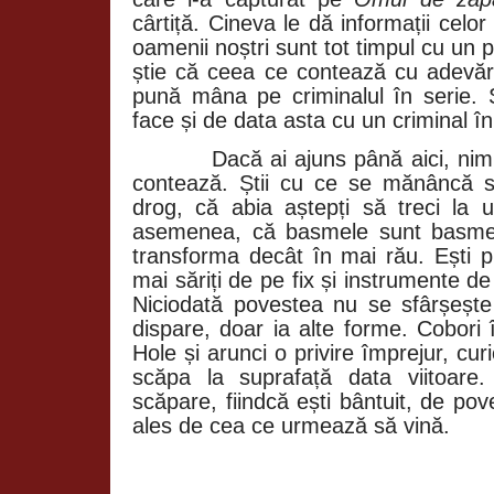
cârtiță. Cineva le dă informații celor
oamenii noștri sunt tot timpul cu un 
știe că ceea ce contează cu adevăra
pună mâna pe criminalul în serie.
face și de data asta cu un criminal în
Dacă ai ajuns până aici, nimic 
contează. Știi cu ce se mănâncă s
drog, că abia aștepți să treci la u
asemenea, că basmele sunt basme 
transforma decât în mai rău. Ești pr
mai săriți de pe fix și instrumente de
Niciodată povestea nu se sfârșește 
dispare, doar ia alte forme. Cobori 
Hole și arunci o privire împrejur, cu
scăpa la suprafață data viitoare.
scăpare, fiindcă ești bântuit, de pov
ales de cea ce urmează să vină.