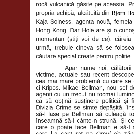
rocă vulcanică găsite pe aceasta. Pr
propria echipă, alcătuită din
Bjørn H
Kaja Solness, agenta nouă, femeia 
Hong Kong. Dar Hole are și o cunoșt
momentan (știți voi de ce), căreia 
urmă, trebuie cineva să se folose
căutare special create pentru poliție.
Apar nume noi, călătorii 
victime, actuale sau recent descoper
cea mai mare problemă cu care se c
ci Kripos. Mikael Bellman, noul șef de
agenți cu un trecut nu tocmai lumino
ca să obțină susținere politică și f
Divizia Crime se simte depășită, î
să-l lase pe Bellman să culeagă toț
înseamnă să-i cânte-n strună. Și 
care o poate face Bellman e să-l s
care l-a capturat pe
Omul de zăp