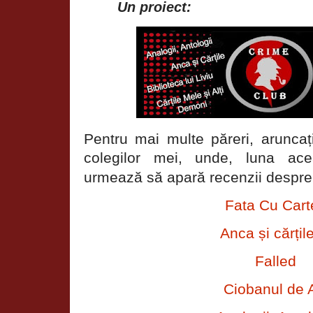
Un proiect:
Pentru mai multe păreri, aruncați
colegilor mei, unde, luna ac
urmează să apară recenzii despre
Fata Cu Cart
Anca și cărțil
Falled
Ciobanul de 