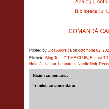
Analogii, Antol
Biblioteca lui L
COMANDĂ CA
Posted by
Gică Andreica
on
octombrie 02, 20
Etichete:
Blog Tour
,
CRIME CLUB
,
Editura TR
Hole
,
Jo Nesbø
,
Leopardul
,
Nordic Noir
,
Rece
Niciun comentariu:
Trimiteți un comentariu