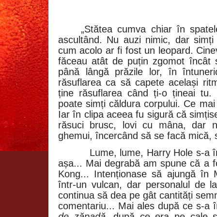
„Stătea cumva chiar în spatele
ascultând. Nu auzi nimic, dar simți
cum acolo ar fi fost un leopard. Cine
făceau atât de puțin zgomot încât s
până lângă prăzile lor, în întuneri
răsuflarea ca să capete același rit
ține răsuflarea când ți-o țineai tu
poate simți căldura corpului. Ce mai
Iar în clipa aceea fu sigură că simțis
răsuci brusc, lovi cu mâna, dar n
ghemui, încercând să se facă mică, 
Lume, lume, Harry Hole s-a în
așa... Mai degrabă am spune că a f
Kong... Intenționase să ajungă în
într-un vulcan, dar personalul de la
continua să dea pe gât cantități semni
comentariu... Mai ales după ce s-a 
de zăpadă
, după ce era pe cale să