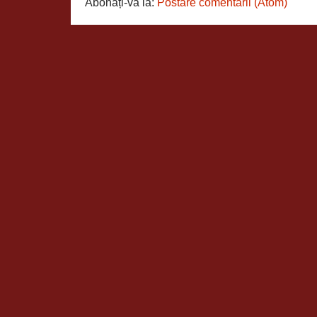
Abonați-vă la:
Postare comentarii (Atom)