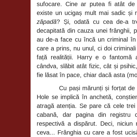
sufocare. Cine ar putea fi atât de
existe un ucigaș mult mai sadic și
zăpadă
? Și, odată cu cea de-a tr
decapitată din cauza unei frânghii, po
au de-a face cu încă un criminal în 
care a prins, nu unul, ci doi criminal
față realității. Harry e o fantomă a
cândva, slăbit atât fizic, cât și psihic
fie lăsat în pace, chiar dacă asta (
Cu pași mărunți și forțat de 
Hole se implică în anchetă, conștie
atragă atenția. Se pare că cele trei 
cabană, dar pagina din registru 
respectivă a dispărut. Deci, niciun
ceva... Frânghia cu care a fost ucis