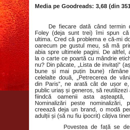
Media pe Goodreads: 3,68 (din 351
De fiecare dată când termin d
Foley (deja sunt trei) îmi spun că
ultima. Cred că problema e că-mi do
oarecum pe gustul meu, să mă pri
abia spre ultimele pagini. De altfel,
la o carte ce poartă cu mândrie etiche
nu? Din păcate, „Lista de invitați” (
bune și mai puțin bune) rămâne 
celelalte două, „Petrecerea de vân
din Paris”, ne arată cât de ușor e,
public uriaș și generos, să reutilizez
fiindcă oamenii asta așteaptă, 
Nominalizări peste nominalizări, 
creează deja un brand, o modă pent
adulții și (să nu fiu ipocrit) câțiva ti
Povestea de față se des