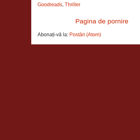
Goodreads
,
Thriller
Pagina de pornire
Abonați-vă la:
Postări (Atom)