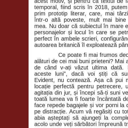
acest motiv, și pentru că textul de f
temporal, fiind scris în 2018, pute
prim prototip literar, care, mai târ
într-o altă poveste, mult mai bine
mea. Nu doar că subiectul în mare es
personajelor și locul în care se pet
perfect în ambele scrieri, configurâ
autoarea britanică îl exploatează pân
Ce poate fi mai frumos decâ
alături de cei mai buni prieteni? Mai 
de când v-ați văzut ultima dată.
aceste luni”, dacă voi știți că su
Evident, nu contează. Așa că pui 
locație perfectă pentru petrecere,
agitația din jur, și începi să-ți suni 
toată lumea va fi foarte încântată d
face repede bagajele și vor porni la
pe distracție. Acum vă regăsiți cu toț
abia așteptați să ajungeți la com
acolo unde veți sărbători împreună tr