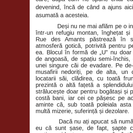
devenind, încă de când a ajuns aici
asumată a acesteia.
Deși nu ne mai aflăm pe o in
într-un refugiu montan, înghețat și 
Rue des Amants păstrează în st
atmosferă gotică, potrivită pentru p
ea. Blocul în formă de „U” nu doar 
de angoasă, de spațiu semi-închis, ci
unei singure căi de evadare. Pe de
musafirii nedoriți, pe de alta, un 
locatarii săi, clădirea, cu toată fr
prezintă o altă fațetă a splendidulu
strălucește doar pentru bogătași și pa
costă bani, iar cei ce pășesc pe ac
aminte că, sub toată poleiala ast
multă mizerie, suferință și dezolare.
Dacă nu ați apucat să numărați
eu că sunt șase, de fapt, șapte c