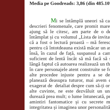
Media pe Goodreads: 3,86 (din 485.10
M
i se întâmplă uneori să c
descrieri fenomenale, care promit mare
ajung să le citesc, am parte de o d
întâmplat și cu volumul „Lista de invit
că a fost o lectură proastă – mă feresc
pentru că întotdeauna există măcar un a
însă, în cazul de față, suspansul a cam
suficient de lentă încât să mă facă să 
lângă faptul că autoarea realizează un th
în care personajele atent construite se 
alte procedee injuste pentru a se d
planează deasupra tuturor, mai avem 
exagerat de
detaliat despre cum să-ți o
alte cuvinte, ne este dezvăluit un un
durează prea mult; o lume întunecată, p
amintiri fantomatice și cu secrete 
integritatea și imaginea unor personalit