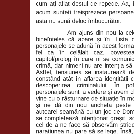
cum ați aflat destul de repede. Aa,
acum sunteți treisprezece persoane,
asta nu sună deloc îmbucurător.
Am ajuns din nou la cele
bineînțeles că apare și în „Lista d
personajele se adună în acest forma
fel ca în celălalt caz, povest
capitol/prolog în care ni se comuni
crimă, dar nimeni nu are intenția să
Astfel, tensiunea se instaurează 
constând atât în aflarea identității c
descoperirea criminalului. În po
personajele sunt la vedere și avem 
vine cu o răsturnare de situație în m
și ne dă din nou ancheta peste c
autoarei seamănă cu un joc de Domi
se completează intenționat greșit, s
cel de a ne face să observăm stride
narațiunea nu pare să se lege. Însă