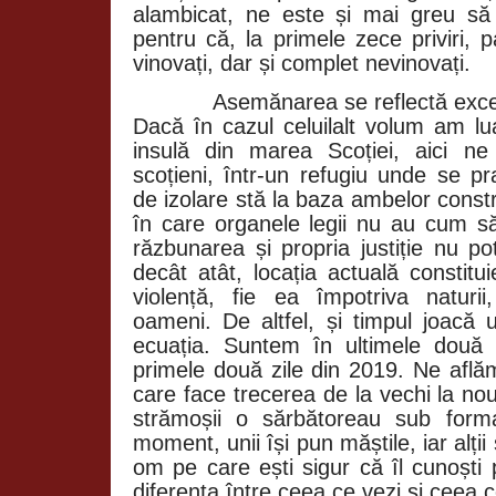
alambicat, ne este și mai greu să
pentru că, la primele zece priviri, p
vinovați, dar și complet nevinovați.
Asemănarea se reflectă excelen
Dacă în cazul celuilalt volum am lu
insulă din marea Scoției, aici ne
scoțieni, într-un refugiu unde se p
de izolare stă la baza ambelor constru
în care organele legii nu au cum să
răzbunarea și propria justiție nu p
decât atât, locația actuală constitu
violență, fie ea împotriva naturii,
oameni. De altfel, și timpul joacă 
ecuația. Suntem în ultimele două 
primele două zile din 2019. Ne află
care face trecerea de la vechi la no
strămoșii o sărbătoreau sub forma
moment, unii își pun măștile, iar alții ș
om pe care ești sigur că îl cunoști 
diferența între ceea ce vezi și ceea 