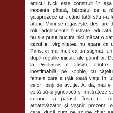
amicul Nick este construit în așa
inocența pătată, bărbatul ce a r
șaisprezece ani, când tatăl său i-a 
atunci Mimi se regăsește, deși are 
rolul adolescentei frustrate, educată 
nu s-a putut bucura nici măcar o dat
cazul ei, virginitatea nu apare ca 
Paris, ci mai mult ca un stigmat, u
după regulile injuste ale părinților. 
la
Penthouse
,
o găsim, printre 
inestimabilă, pe Sophie, cu cățel
femeia care a trăit toată viața în l
celor lipsiți de avuție. A, da, mai e
ezită să-și jignească și maltrateze s
curând l-a părăsit. Însă cel ma
atoatevăzător și veșnic prezent, 
care, după cum ne spune chiar ea,