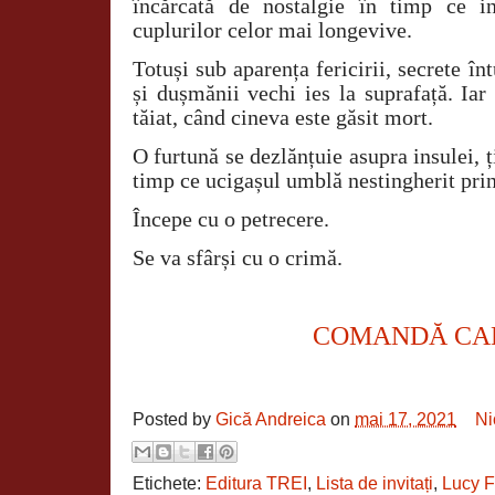
încărcată de nostalgie în timp ce in
cuplurilor celor mai longevive.
Totuși sub aparența fericirii, secrete în
și dușmănii vechi ies la suprafață. Iar
tăiat, când cineva este găsit mort.
O furtună se dezlănțuie asupra insulei, ț
timp ce ucigașul umblă nestingherit print
Începe cu o petrecere.
Se va sfârși cu o crimă.
COMANDĂ CA
Posted by
Gică Andreica
on
mai 17, 2021
Ni
Etichete:
Editura TREI
,
Lista de invitați
,
Lucy F