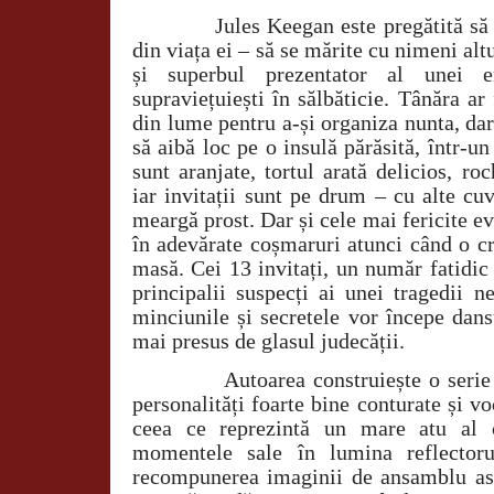
Jules Keegan este pregătită să
din viața ei – să se mărite cu nimeni alt
și superbul prezentator al unei 
supraviețuiești în sălbăticie. Tânăra ar 
din lume pentru a-și organiza nunta, da
să aibă loc pe o insulă părăsită, într-un
sunt aranjate, tortul arată delicios, ro
iar invitații sunt pe drum – cu alte cu
meargă prost. Dar și cele mai fericite 
în adevărate coșmaruri atunci când o c
masă. Cei 13 invitați, un număr fatidic d
principalii suspecți ai unei tragedii n
minciunile și secretele vor începe dans
mai presus de glasul judecății.
Autoarea construiește o serie
personalități foarte bine conturate și vo
ceea ce reprezintă un mare atu al că
momentele sale în lumina reflectorul
recompunerea imaginii de ansamblu as