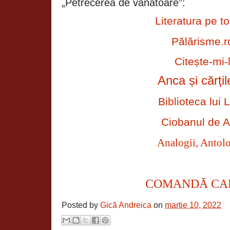
„Petrecerea de vânătoare”:
Literatura pe to
Pălărisme.r
Citește-mi-
Anca și cărțil
Biblioteca lui L
Ciobanul de A
Analogii, Antolo
COMANDĂ CA
Posted by
Gică Andreica
on
martie 10, 2022