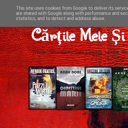
This site uses cookies from Google to deliver its servic
are shared with Google along with performance and secu
statistics, and to detect and address abuse.
Cărțile Mele Ș
Thriller, Science-Fiction, Fantasy, Horror, Cla