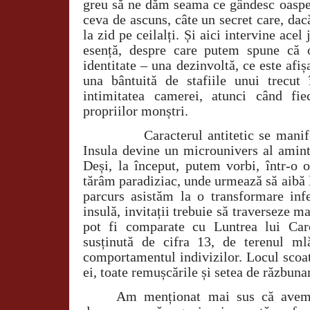
greu să ne dăm seama ce gândesc oaspeți
ceva de ascuns, câte un secret care, dacă
la zid pe ceilalți. Și aici intervine acel
esență, despre care putem spune că o
identitate – una dezinvoltă, ce este afișa
una bântuită de stafiile unui trecut
intimitatea camerei, atunci când fi
propriilor monștri.
Caracterul antitetic se manife
Insula devine un microunivers al aminti
Deși, la început, putem vorbi, într-o 
tărâm paradiziac, unde urmează să aibă 
parcurs asistăm la o transformare inf
insulă, invitații trebuie să traverseze m
pot fi comparate cu Luntrea lui Car
susținută de cifra 13, de terenul ml
comportamentul indivizilor. Locul scoat
ei, toate remușcările și setea de răzbuna
Am menționat mai sus că avem