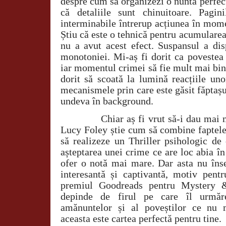
despre cum să organizezi o nuntă perfec
că detaliile sunt chinuitoare. Pagin
interminabile întrerup acțiunea în mome
Știu că este o tehnică pentru acumularea
nu a avut acest efect. Suspansul a dis
monotoniei. Mi-aș fi dorit ca povestea
iar momentul crimei să fie mult mai bin
dorit să scoată la lumină reacțiile uno
mecanismele prin care este găsit făptașul
undeva în background.
Chiar aș fi vrut să-i dau mai m
Lucy Foley știe cum să combine faptele 
să realizeze un Thriller psihologic de c
așteptarea unei crime ce are loc abia î
ofer o notă mai mare. Dar asta nu îns
interesantă și captivantă, motiv pent
premiul Goodreads pentru Mystery &
depinde de firul pe care îl urmăre
amănuntelor și al poveștilor ce nu 
aceasta este cartea perfectă pentru tine.