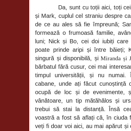
Da, sunt cu toții aici, toți 
și Mark, cuplul cel straniu despre ca
de ce au ales să fie împreună; Sa
formează o frumoasă familie, avâ
luni; Nick și Bo, cei doi iubiți car
poate prinde aripi și între băieți
singură și disponibilă, și
Miranda și J
bărbatul fără cusur, cei mai interesan
timpul universității, și nu numai. 
cabane, unde ați făcut cunoștință 
ocupă de loc și de evenimente, ș
vânătoare, un tip mătăhălos și ur
trebui să stai la distanță. Însă 
voastră a fost să aflați că, în ciuda 
veți fi doar voi aici, au mai apărut și