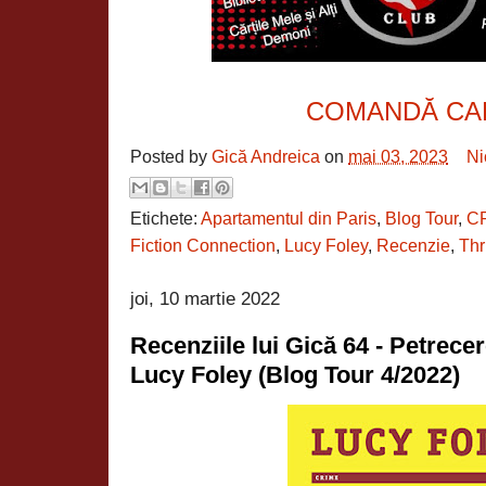
COMANDĂ CA
Posted by
Gică Andreica
on
mai 03, 2023
Ni
Etichete:
Apartamentul din Paris
,
Blog Tour
,
C
Fiction Connection
,
Lucy Foley
,
Recenzie
,
Thri
joi, 10 martie 2022
Recenziile lui Gică 64 - Petrece
Lucy Foley (Blog Tour 4/2022)