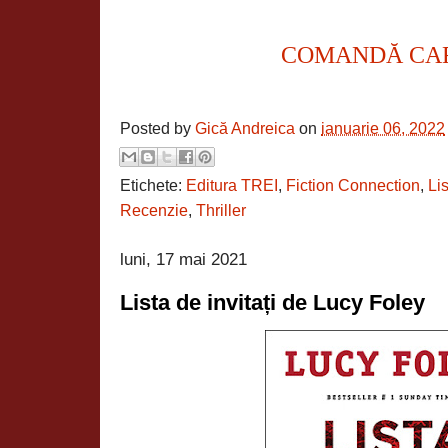
COMANDĂ CA
Posted by
Gică Andreica
on
ianuarie 06, 2022
Etichete:
Editura TREI
,
Fiction Connection
,
Lis
Recenzie
,
Thriller
luni, 17 mai 2021
Lista de invitați de Lucy Foley