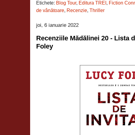
Etichete:
Blog Tour
,
Editura TREI
,
Fiction Con
de vânătoare
,
Recenzie
,
Thriller
joi, 6 ianuarie 2022
Recenziile Mădălinei 20 - Lista d
Foley