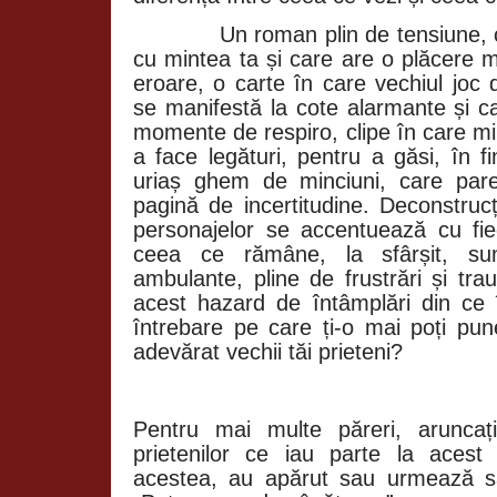
Un roman plin de tensiune, care
cu mintea ta și care are o plăcere m
eroare, o carte în care vechiul joc 
se manifestă la cote alarmante și ca
momente de respiro, clipe în care mi
a face legături, pentru a găsi, în f
uriaș ghem de minciuni, care par
pagină de incertitudine. Deconstrucț
personajelor se accentuează cu fiec
ceea ce rămâne, la sfârșit, sun
ambulante, pline de frustrări și tra
acest hazard de întâmplări din ce î
întrebare pe care ți-o mai poți pun
adevărat vechii tăi prieteni?
Pentru mai multe păreri, aruncați
prietenilor ce iau parte la acest
acestea, au apărut sau urmează s