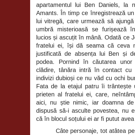
apartamentul lui Ben Daniels, la
Amants. În timp ce înregistrează un
lui vitregă, care urmează să ajungă
umbră misterioasă se furișează î
lucios și ascuțit în mână. Odată ce 
fratelui ei, își dă seama că ceva 
justificată de absența lui Ben și
podea. Pornind în căutarea unor 
clădire, tânăra intră în contact cu 
indivizi dubioși ce nu văd cu ochi bun
Fata de la etajul patru îi trânteșt
prieten al fratelui ei, care, neîntâmp
aici, nu știe nimic, iar doamna d
dispusă să-i asculte povestea, nu 
că în blocul soțului ei ar fi putut avea
Câte personaje, tot atâtea pe