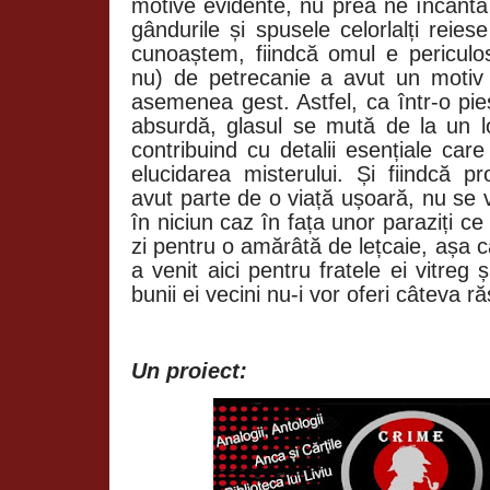
motive evidente, nu prea ne încântă 
gândurile și spusele celorlalți reies
cunoaștem, fiindcă omul e periculos
nu) de petrecanie a avut un motiv
asemenea gest. Astfel, ca într-o pi
absurdă, glasul se mută de la un loc
contribuind cu detalii esențiale ca
elucidarea misterului. Și fiindcă p
avut parte de o viață ușoară, nu se 
în niciun caz în fața unor paraziți c
zi pentru o amărâtă de lețcaie, așa c
a venit aici pentru fratele ei vitre
bunii ei vecini nu-i vor oferi câteva r
Un proiect: