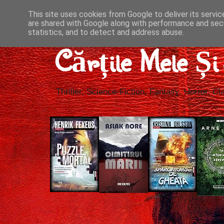
This site uses cookies from Google to deliver its servic
are shared with Google along with performance and secu
statistics, and to detect and address abuse.
Cărțile Mele Ș
Thriller, Science-Fiction, Fantasy, Horror, Cla