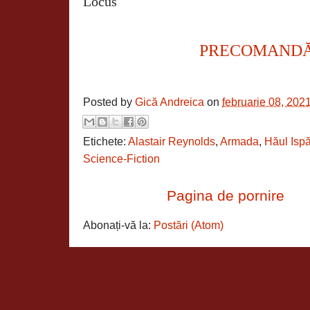
Locus
PRECOMAND
Posted by
Gică Andreica
on
februarie 08, 202
Etichete:
Alastair Reynolds
,
Armada
,
Hăul Ispă
Science-Fiction
Pagina de pornire
Abonați-vă la:
Postări (Atom)