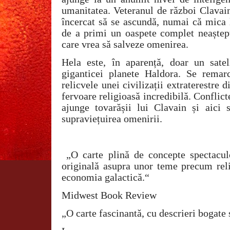
umanitatea. Veteranul de război Clavain
încercat să se ascundă, numai că mica 
de a primi un oaspete complet neaștept
care vrea să salveze omenirea.
Hela este, în aparență, doar un satel
giganticei planete Haldora. Se remar
relicvele unei civilizații extraterestre 
fervoare religioasă incredibilă. Conflict
ajunge tovarășii lui Clavain și aici 
supraviețuirea omenirii.
„O carte plină de concepte spectacul
originală asupra unor teme precum relig
economia galactică.“
Midwest Book Review
„O carte fascinantă, cu descrieri bogate