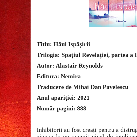
Titlu: Hăul Ispășirii
Trilogia: Spațiul Revelației, partea a 
Autor: Alastair Reynolds
Editura: Nemira
Traducere de Mihai Dan Pavelescu
Anul apariției: 2021
Număr pagini: 888
Inhibitorii au fost creați pentru a distr
ajunge la un anumit nivel de inteligen