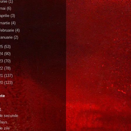
iunie
(1)
mai
(6)
aprilie
(3)
martie
(4)
februarie
(4)
ianuarie
(2)
25
(53)
24
(90)
23
(70)
22
(78)
21
(137)
20
(123)
ete
1
de secunde
Days
e zile