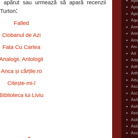
Apli
au apărut sau urmează să apară recenzii
Apo
:
 Turton
Apo
Aqu
Falled
Arm
Arm
Ciobanul de Azi
Arn
Fata Cu Cartea
Aro
Art
Analogii, Antologii
Art
Art
Anca și cărțile.ro
Art
Art
Citește-mi-l
Asc
Asc
Biblioteca lui Liviu
Ash
Ash
Asi
Ask
Asl
Ass