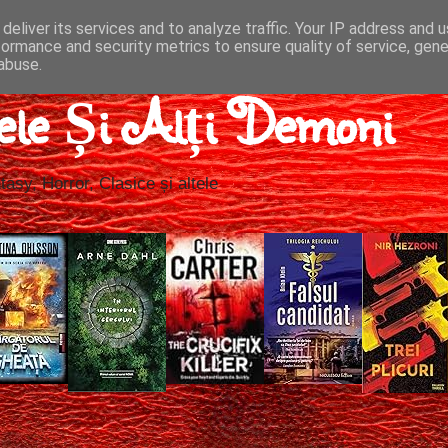
deliver its services and to analyze traffic. Your IP address and 
formance and security metrics to ensure quality of service, gen
abuse.
ele Și Alți Demoni
tasy, Horror, Clasice și altele