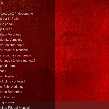
00
K
incea oară în decembrie
urder in Paris
oua casă
gail Dean
aham Verghese
demia Vampirilor
să înaintea nopții
st tărâm al blândeții
ste patimi zbuciumate
lo unde sângele îngheață
eriți-i fața
zatul
m Dalgliesh
vărul nu contează
nt John Adderley
stina Bazterrica
en Thomas
ling Fowler
Doilea Război Mondial