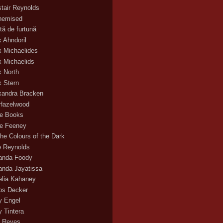
stair Reynolds
hemised
tă de furtună
x Ahndoril
x Michaelides
x Michaelids
x North
x Stern
xandra Bracken
 Hazelwood
ce Books
ce Feeney
the Colours of the Dark
ie Reynolds
nda Foody
nda Jayatissa
lia Kahaney
s Decker
 Engel
 Tintera
 Reyes