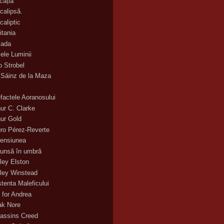
cația
calipsă.
caliptic
itania
ada
ele Luminii
o Strobel
 Sáinz de la Maza
efactele Aoranosului
hur C. Clarke
hur Gold
uro Pérez-Reverte
ensiunea
unsă în umbră
ley Elston
ley Winstead
stenta Maleficului
 for Andrea
ak Nore
assins Creed