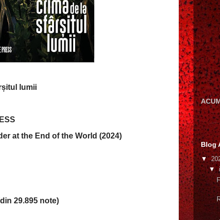
rșitul lumii
ACUM
RESS
der at the End of the World (2024)
Blog 
▼
20
▼
F
R
din 29.895 note)