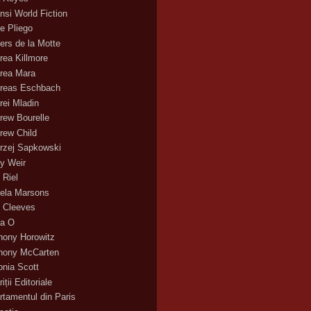
nsi World Fiction
e Pliego
ers de la Motte
rea Killmore
rea Mara
reas Eschbach
rei Mladin
rew Bourelle
rew Child
rzej Sapkowski
y Weir
 Riel
ela Marsons
 Cleeves
a O
hony Horowitz
hony McCarten
onia Scott
iții Editoriale
rtamentul din Paris