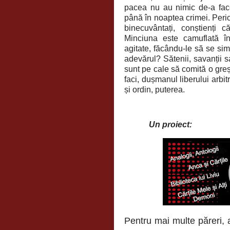
pacea nu au nimic de-a face 
până în noaptea crimei. Peri
binecuvântați, conștienți c
Minciuna este camuflată în 
agitate, făcându-le să se sim
adevărul? Sătenii, savanții s
sunt pe cale să comită o greș
faci, dușmanul liberului arbitr
și ordin, puterea.
Un proiect:
Pentru mai multe păreri, a