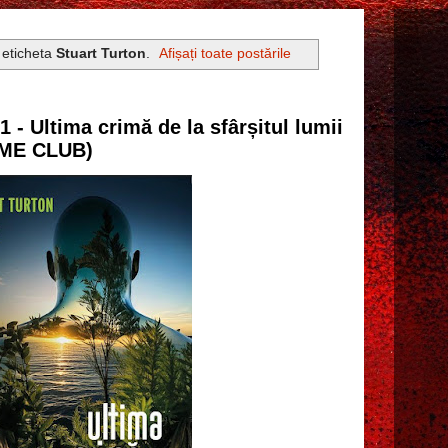
 eticheta
Stuart Turton
.
Afișați toate postările
1 - Ultima crimă de la sfârșitul lumii
RIME CLUB)