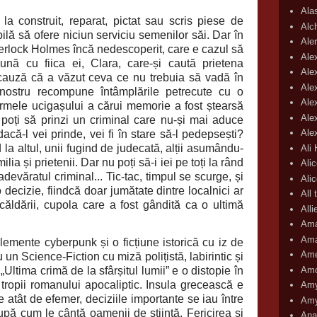
Ala
a construit, reparat, pictat sau scris piese de
Alc
bilă să ofere niciun serviciu semenilor săi. Dar în
Aler
rlock Holmes încă nedescoperit, care e cazul să
Ale
ună cu fiica ei, Clara, care-și caută prietena
Ale
 cauză că a văzut ceva ce nu trebuia să vadă în
Ale
l nostru recompune întâmplările petrecute cu o
Ale
rmele ucigașului a cărui memorie a fost ștearsă
Ale
 poți să prinzi un criminal care nu-și mai aduce
Ale
acă-l vei prinde, vei fi în stare să-l pedepsești?
 la altul, unii fugind de judecată, alții asumându-
Ali
lia și prietenii. Dar nu poți să-i iei pe toți la rând
Ali
devăratul criminal... Tic-tac, timpul se scurge, și
Ali
 decizie, fiindcă doar jumătate dintre localnici ar
All 
ăldării, cupola care a fost gândită ca o ultimă
All
Ama
Ama
emente cyberpunk și o ficțiune istorică cu iz de
Ame
 un Science-Fiction cu miză polițistă, labirintic și
Amo
„Ultima crimă de la sfârșitul lumii” e o distopie în
 tropii romanului apocaliptic. Insula grecească e
Amy
e atât de efemer, deciziile importante se iau între
Amy
după cum le cântă oamenii de știință. Fericirea și
Ana