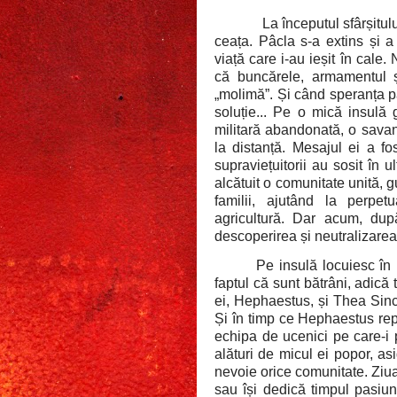
La începutul sfârșitulu
ceața. Pâcla s-a extins și 
viață care i-au ieșit în cale
că buncărele, armamentul 
„molimă”. Și când speranța pă
soluție... Pe o mică insulă 
militară abandonată, o savant
la distanță. Mesajul ei a fos
supraviețuitorii au sosit în 
alcătuit o comunitate unită, 
familii, ajutând la perpe
agricultură. Dar acum, dup
descoperirea și neutralizarea
Pe insulă locuiesc în 
faptul că sunt bătrâni, adică 
ei, Hephaestus, și Thea Sinc
Și în timp ce Hephaestus repa
echipa de ucenici pe care-i 
alături de micul ei popor, as
nevoie orice comunitate. Ziua
sau își dedică timpul pasiuni