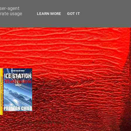
user-agent
erate usage
LEARN MORE
GOT IT
Gică Andreica's favorite books »