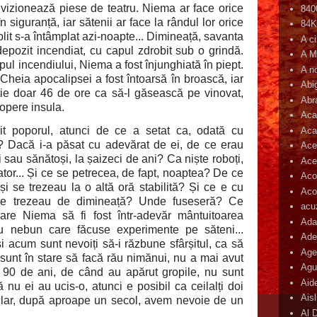
vizionează piese de teatru. Niema ar face orice
840
n siguranță, iar sătenii ar face la rândul lor orice
84
it s-a întâmplat azi-noapte... Dimineață, savanta
A c
depozit incendiat, cu capul zdrobit sub o grindă.
A M
pul incendiului, Niema a fost înjunghiată în piept.
A n
Cheia apocalipsei a fost întoarsă în broască, iar
Abi
ție doar 46 de ore ca să-l găsească pe vinovat,
Abr
copere insula.
Aca
t poporul, atunci de ce a setat ca, odată cu
Aca
? Dacă i-a păsat cu adevărat de ei, de ce erau
Ace
sau sănătoși, la șaizeci de ani? Ca niște roboți,
Ace
tor... Și ce se petrecea, de fapt, noaptea? De ce
Aco
 se trezeau la o altă oră stabilită? Și ce e cu
Acop
e se trezeau de dimineață? Unde fuseseră? Ce
acu
are Niema să fi fost într-adevăr mântuitoarea
Ada
u nebun care făcuse experimente pe săteni...
Ade
i acum sunt nevoiți să-i răzbune sfârșitul, ca să
Age
 sunt în stare să facă rău nimănui, nu a mai avut
Agu
 90 de ani, de când au apărut gropile, nu sunt
Aid
ă nu ei au ucis-o, atunci e posibil ca ceilalți doi
Ais
 clar, după aproape un secol, avem nevoie de un
Al 