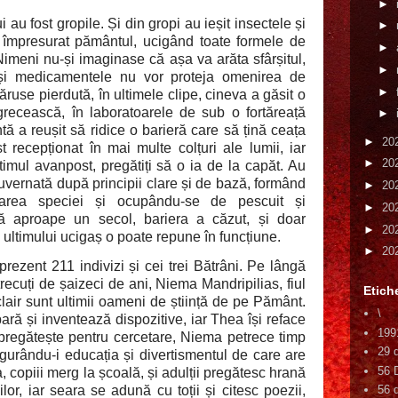
►
i au fost gropile. Și din gropi au ieșit insectele și
►
a împresurat pământul, ucigând toate formele de
►
. Nimeni nu-și imaginase că așa va arăta sfârșitul,
►
și medicamentele nu vor proteja omenirea de
►
ruse pierdută, în ultimele clipe, cineva a găsit o
grecească, în laboratoarele de sub o fortăreață
►
ă a reușit să ridice o barieră care să țină ceața
►
20
t recepționat în mai multe colțuri ale lumii, iar
►
20
ultimul avanpost, pregătiți să o ia de la capăt. Au
guvernată după principii clare și de bază, formând
►
20
tuarea speciei și ocupându-se de pescuit și
►
20
ă aproape un secol, bariera a căzut, și doar
►
20
 ultimului ucigaș o poate repune în funcțiune.
►
20
prezent 211 indivizi și cei trei Bătrâni. Pe lângă
trecuți de șaizeci de ani, Niema Mandripilias, fiul
Etich
lair sunt ultimii oameni de știință de pe Pământ.
\
ră și inventează dispozitive, iar Thea își reface
199
pregătește pentru cercetare, Niema petrece timp
29 
igurându-i educația și divertismentul de care are
56 
, copiii merg la școală, și adulții pregătesc hrană
lor, iar seara se adună cu toții și citesc poezii,
56 d