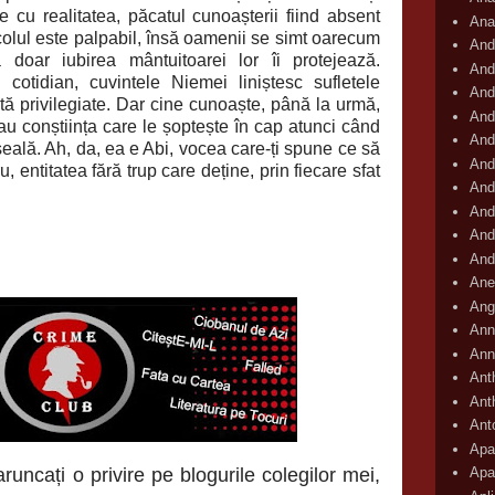
cu realitatea, păcatul cunoașterii fiind absent
Ana
colul este palpabil, însă oamenii se simt oarecum
And
ă doar iubirea mântuitoarei lor îi protejează.
And
cotidian, cuvintele Niemei liniștesc sufletele
And
tă privilegiate. Dar cine cunoaște, până la urmă,
And
au conștiința care le șoptește în cap atunci când
And
eală. Ah, da, ea e Abi, vocea care-ți spune ce să
And
u, entitatea fără trup care deține, prin fiecare sfat
And
And
And
And
Ane
Ang
Ann
Ann
Ant
Ant
Ant
Apar
runcați o privire pe blogurile colegilor mei,
Apa