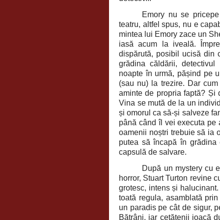
Emory nu se pricepe l
teatru, altfel spus, nu e capa
mintea lui Emory zace un She
iasă acum la iveală. Împre
dispărută, posibil ucisă din
grădina căldării, detectivu
noapte în urmă, pășind pe u
(sau nu) la trezire. Dar cum
aminte de propria faptă? Și d
Vina se mută de la un individ
și omorul ca să-și salveze fami
până când îl vei executa pe a
oamenii noștri trebuie să ia o
putea să încapă în grădina c
capsulă de salvare.
După un mystery cu el
horror, Stuart Turton revine cu
grotesc, intens și halucinant. 
toată regula, asamblată prin
un paradis pe cât de sigur, p
Bătrâni, iar cetățenii joacă 