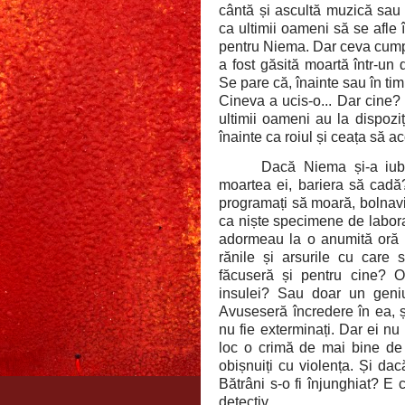
cântă și ascultă muzică sau 
ca ultimii oameni să se afle î
pentru Niema. Dar ceva cumpl
a fost găsită moartă într-un 
Se pare că, înainte sau în tim
Cineva a ucis-o... Dar cine? 
ultimii oameni au la dispozi
înainte ca roiul și ceața să a
Dacă Niema și-a iubi
moartea ei, bariera să cadă
programați să moară, bolnavi 
ca niște specimene de labora
adormeau la o anumită oră și
rănile și arsurile cu car
făcuseră și pentru cine? O
insulei? Sau doar un geni
Avuseseră încredere în ea, ș
nu fie exterminați. Dar ei nu
loc o crimă de mai bine de
obișnuiți cu violența. Și dac
Bătrâni s-o fi înjunghiat? E
detectiv...