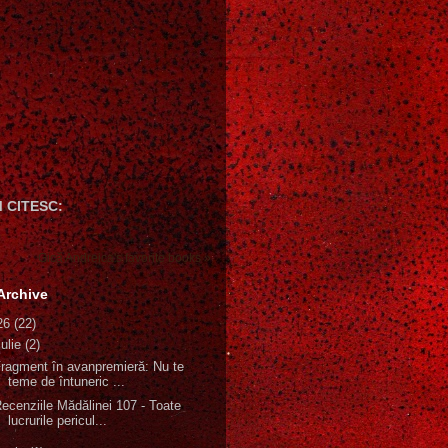
 CITESC:
Gică Andreica's favorite books »
Archive
26
(22)
iulie
(2)
ragment în avanpremieră: Nu te
teme de întuneric ...
ecenziile Mădălinei 107 - Toate
lucrurile pericul...