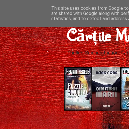
This site uses cookies from Google to 
are shared with Google along with per
statistics, and to detect and address 
Cărțile M
Thriller, Science-Fiction, Fan