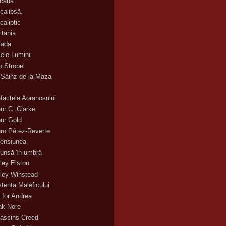
cația
calipsă.
caliptic
itania
ada
ele Luminii
o Strobel
 Sáinz de la Maza
efactele Aoranosului
hur C. Clarke
hur Gold
uro Pérez-Reverte
ensiunea
unsă în umbră
ley Elston
ley Winstead
stenta Maleficului
 for Andrea
ak Nore
assins Creed