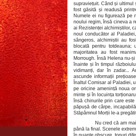
supraviețuit. Când și ultimul
fost găsită și readusă print
Numele ei nu figurează pe ni
noului regim, însă cineva a re
ai Rezistenței alchimiștilor, c
noul conducător al Paladie
sângeros, alchimiștii au fos
blocată pentru totdeauna; un
majoritatea au fost reanimaț
Morrough. Însă Helena nu-și 
înainte și în timpul războiul
vidimanți, dar în zadar... A
ascunde informații prețioase
Înaltul Comisar al Paladiei, 
pe oricine amenință noua ord
minte și în locuința torționa
însă chinurile prin care este 
păpușă de cârpe, incapabilă
Stăpâmnul Morții le-a pregăti
Nu cred că am mai 
până la final. Scenele extrem 
în nuanțe obscure, tonuri dif