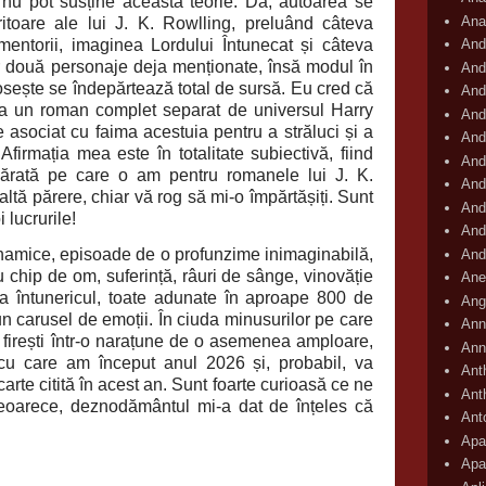
nu pot susține această teorie. Da, autoarea se
Ana
itoare ale lui J. K. Rowlling, preluând câteva
mentorii, imaginea Lordului Întunecat și câteva
And
lor două personaje deja menționate, însă modul în
And
osește se îndepărtează total de sursă. Eu cred că
And
 ca un roman complet separat de universul Harry
And
 asociat cu faima acestuia pentru a străluci și a
And
firmația mea este în totalitate subiectivă, fiind
And
cărată pe care o am pentru romanele lui J. K.
And
altă părere, chiar vă rog să mi-o împărtășiți. Sunt
And
 lucrurile!
And
amice, episoade de o profunzime inimaginabilă,
And
u chip de om, suferință, râuri de sânge, vinovăție
Ane
ra întunericul, toate adunate în aproape 800 de
Ang
-un carusel de emoții. În ciuda minusurilor pe care
Ann
l firești într-o narațune de o asemenea amploare,
Ann
 cu care am început anul 2026 și, probabil, va
Ant
carte citită în acest an. Sunt foarte curioasă ce ne
Ant
eoarece, deznodământul mi-a dat de înțeles că
Ant
Apar
Apa