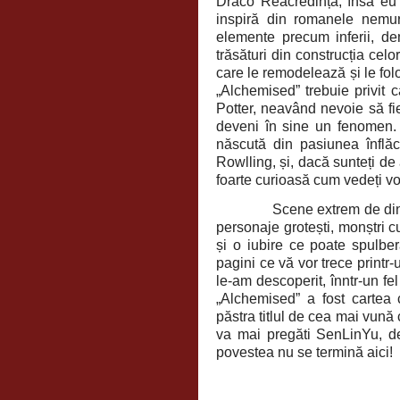
Draco Reacredință, însă eu 
inspiră din romanele nemur
elemente precum inferii, de
trăsături din construcția ce
care le remodelează și le fol
„Alchemised” trebuie privit
Potter, neavând nevoie să fie
deveni în sine un fenomen. A
născută din pasiunea înflă
Rowlling, și, dacă sunteți de 
foarte curioasă cum vedeți voi
Scene extrem de din
personaje grotești, monștri c
și o iubire ce poate spulbe
pagini ce vă vor trece printr
le-am descoperit, înntr-un fe
„Alchemised” a fost cartea
păstra titlul de cea mai vună 
va mai pregăti SenLinYu, d
povestea nu se termină aici!