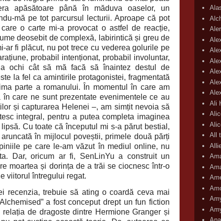
fera apăsătoare până în măduva oaselor, un
Ala
indu-mă pe tot parcursul lecturii. Aproape că pot
Alc
care o carte mi-a provocat o astfel de reacție,
Aler
lume deosebit de complexă, labirintică și greu de
Ale
mi-ar fi plăcut, nu pot trece cu vederea golurile pe
Ale
rațiune, probabil intenționat, probabil involuntar,
Ale
 la ochi cât să mă facă să înaintez destul de
Ale
ste la fel ca amintirile protagonistei, fragmentată
Ale
prima parte a romanului. În momentul în care am
Ale
 în care ne sunt prezentate evenimentele ce au
Ali
ilor și capturarea Helenei –, am simțit nevoia să
Ali
citesc integral, pentru a putea completa imaginea
Ali
lipsă. Cu toate că începutul mi s-a părut bestial,
All 
aruncată în mijlocul poveștii, primele două părți
All
opiniile pe care le-am văzut în mediul online, nu
ta. Dar, oricum ar fi, SenLinYu a construit un
Ama
e moartea și dorința de a trăi se ciocnesc într-o
Ama
 viitorul întregului regat.
Ame
Amo
ei recenzia, trebuie să ating o coardă ceva mai
Amy
„Alchemised” a fost conceput drept un fun fiction
Amy
nd relația de dragoste dintre Hermione Granger și
Ana