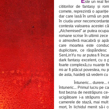
E
ste un real f
cititorilor de fantasy și 
comete, reprezintă o apariție
dar care lasă în urmă un potop
în ciuda unor necomcordanțe 
contesta valoarea acestei căr
„Alchemised” ar putea ocupa, 
romane scrise în ultimii zece
o atmosferă macabră și apăs
care moartea este conducă
duplicitare, ce răspândesc
SenLinYu nu ar putea fi încadr
dark fantasy excelent, cu o 
foarte complexă,cu nuanțe fin
mi-ar fi plăcut povestea, nu 
de asta, haideți să vedem cu
Întuneric... durere...
întuneric... Primul lucru pe 
fost bezna de nestrăpuns ce-o
ucigătoare i-a străpuns măru
camerele de stază, mai mult
mort, în lichidul menit să-i 