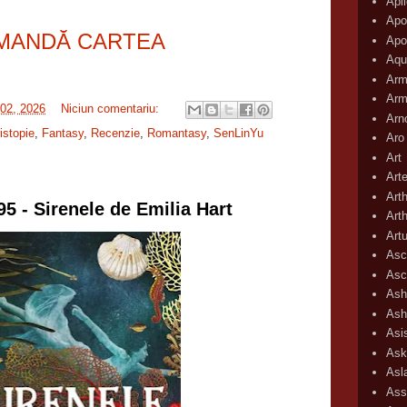
Apli
Apo
MANDĂ CARTEA
Apo
Aqu
Arm
Arm
 02, 2026
Niciun comentariu:
Arn
istopie
,
Fantasy
,
Recenzie
,
Romantasy
,
SenLinYu
Aro
Art
Art
Art
95 - Sirenele de Emilia Hart
Art
Art
Asc
Asc
Ash
Ash
Asi
Ask
Asl
Ass