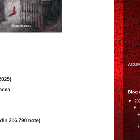
ACUM
2025)
macea
Blog 
▼
20
▼
F
din 216.790 note)
R