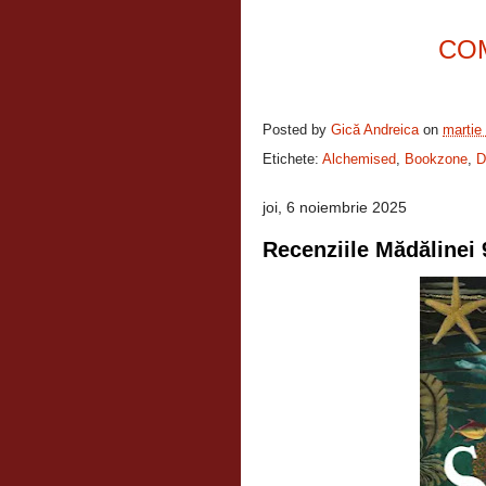
CO
Posted by
Gică Andreica
on
martie
Etichete:
Alchemised
,
Bookzone
,
D
joi, 6 noiembrie 2025
Recenziile Mădălinei 