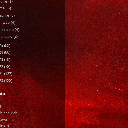
iunie
(1)
mai
(6)
aprilie
(3)
martie
(4)
februarie
(4)
ianuarie
(2)
25
(53)
24
(90)
23
(70)
22
(78)
21
(137)
20
(123)
ete
1
de secunde
Days
e zile