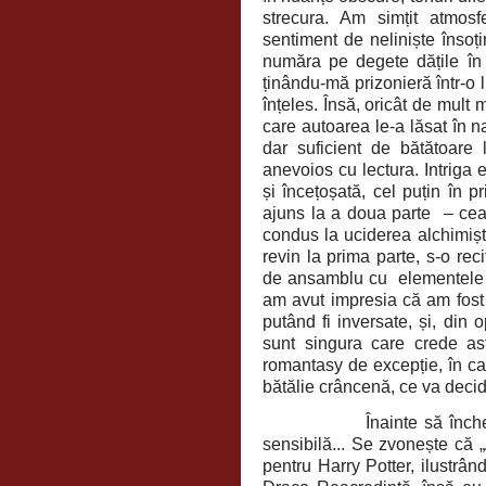
strecura. Am simțit atmos
sentiment de neliniște însoț
număra pe degete dățile în 
ținându-mă prizonieră într-o 
înțeles. Însă, oricât de mult 
care autoarea le-a lăsat în na
dar suficient de bătătoare
anevoios cu lectura. Intriga e
și încețoșată, cel puțin în 
ajuns la a doua parte
– cea
condus la uciderea alchimișt
revin la prima parte, s-o re
de ansamblu cu
elementele 
am avut impresia că am fost 
putând fi inversate, și, din 
sunt singura care crede as
romantasy de excepție, în car
bătălie crâncenă, ce va decide
Înainte să înch
sensibilă... Se zvonește că 
pentru Harry Potter, ilustrâ