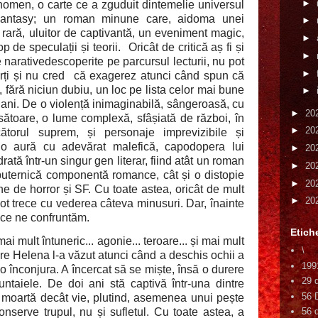
►
enomen, o carte ce a zguduit dintemelie universul
romantasy; un roman minune care, aidoma unei
►
 rară, uluitor de captivantă, un eveniment magic,
►
 de speculații și teorii.
Oricât de critică aș fi și
►
narativedescoperite pe parcursul lecturii, nu pot
►
ți și nu cred
că exagerez atunci când spun că
fără niciun dubiu, un loc pe lista celor mai bune
►
 ani. De o violență inimaginabilă, sângeroasă, cu
►
20
ătoare, o lume complexă, sfâșiată de război, în
►
20
torul suprem, și personaje imprevizibile și
 o aură cu adevărat malefică, capodopera lui
►
20
ată într-un singur gen literar, fiind atât un roman
►
20
puternică componentă romance, cât și o distopie
►
20
e de horror și SF. Cu toate astea, oricât de mult
►
20
pot trece cu vederea câteva minusuri. Dar, înainte
 ce ne confruntăm.
Etich
 mai mult întuneric... agonie... teroare... și mai mult
\
care Helena l-a văzut atunci când a deschis ochii a
199
 înconjura. A încercat să se miște, însă o durere
29 
ntaiele. De doi ani stă captivă într-una dintre
56 
 moartă decât vie, plutind, asemenea unui pește
conserve trupul, nu și sufletul. Cu toate astea, a
56 d