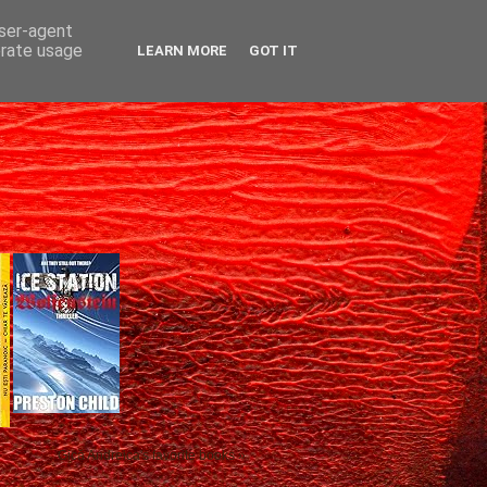
user-agent
erate usage
LEARN MORE
GOT IT
Gică Andreica's favorite books »