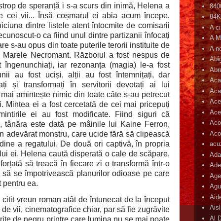
 strop de speranță i s-a scurs din inimă, Helena a
840
re cei vii... Însă coșmarul ei abia acum începe.
84
ciuna dintre listele atent întocmite de comisarii
A c
cunoscut-o ca fiind unul dintre partizanii înfocați
A M
are s-au opus din toate puterile terorii instituite de
A n
i, Marele Necromant. Războiul a fost nespus de
Abi
t îngenunchiați, iar rezonanța (magia) le-a fost
Abr
ii au fost uciși, alții au fost întemnițați, dar
Aca
i și transformați în servitorii devotați ai lui
Aca
mai amintește nimic din toate câte s-au petrecut
Ace
ui. Mintea ei a fost cercetată de cei mai pricepuți
Ace
mintirile ei au fost modificate. Fiind siguri că
Aco
, tânăra este dată pe mâinile lui Kaine Ferron,
Acop
un adevărat monstru, care ucide fără să clipească
ine a regatului. De două ori captivă, în propria
acu
rului ei, Helena caută disperată o cale de scăpare,
Ada
forțată să treacă în fiecare zi o transformă într-o
Ade
 să se împotrivească planurilor odioase pe care
Age
t pentru ea.
Agu
Aid
citit vreun roman atât de întunecat de la început
Ais
de vii, cinematografice chiar, par să fie zugrăvite
Al 
erite de negru printre care lumina nu se mai poate