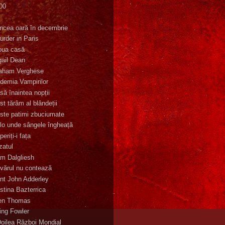
00
K
incea oară în decembrie
urder in Paris
oua casă
gail Dean
aham Verghese
demia Vampirilor
să înaintea nopții
st tărâm al blândeții
ste patimi zbuciumate
lo unde sângele îngheață
eriți-i fața
zatul
m Dalgliesh
vărul nu contează
nt John Adderley
stina Bazterrica
en Thomas
ling Fowler
Doilea Război Mondial