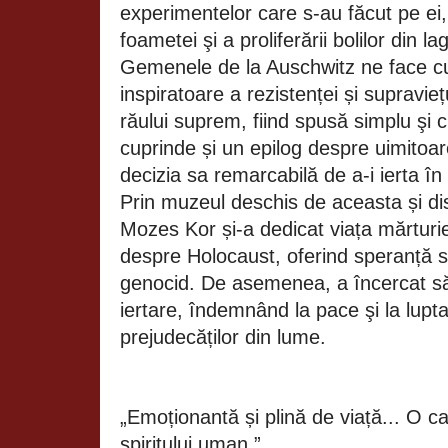
experimentelor care s-au făcut pe ei,
foametei şi a proliferării bolilor din l
Gemenele de la Auschwitz ne face c
inspiratoare a rezistenței și supraviețu
răului suprem, fiind spusă simplu şi 
cuprinde și un epilog despre uimitoar
decizia sa remarcabilă de a-i ierta în
Prin muzeul deschis de aceasta și dis
Mozes Kor și-a dedicat viața mărturie
despre Holocaust, oferind speranță su
genocid. De asemenea, a încercat s
iertare, îndemnând la pace şi la lupta 
prejudecăților din lume.
„Emoționantă și plină de viață... O c
spiritului uman.”