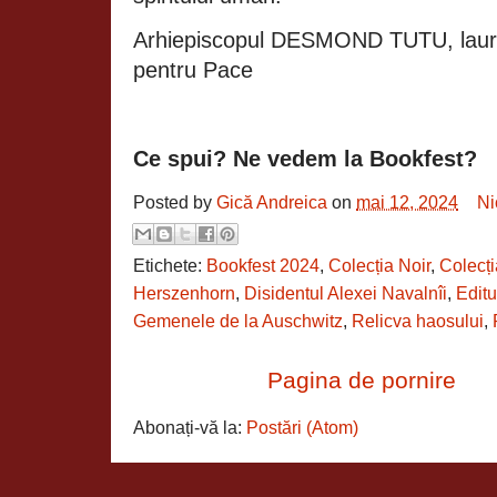
Arhiepiscopul DESMOND TUTU, laure
pentru Pace
Ce spui? Ne vedem la Bookfest?
Posted by
Gică Andreica
on
mai 12, 2024
Ni
Etichete:
Bookfest 2024
,
Colecția Noir
,
Colecț
Herszenhorn
,
Disidentul Alexei Navalnîi
,
Edit
Gemenele de la Auschwitz
,
Relicva haosului
,
Pagina de pornire
Abonați-vă la:
Postări (Atom)