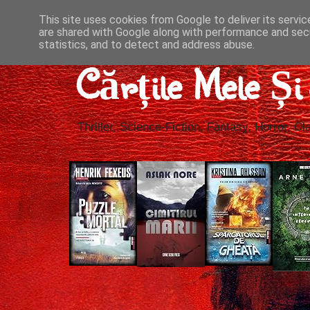
This site uses cookies from Google to deliver its servic
are shared with Google along with performance and secu
statistics, and to detect and address abuse.
Cărțile Mele Ș
Thriller, Science-Fiction, Fantasy, Horror, Cla