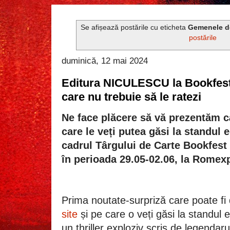
Se afișează postările cu eticheta
Gemenele d
postările
duminică, 12 mai 2024
Editura NICULESCU la Bookfest 2
care nu trebuie să le ratezi
Ne face plăcere să vă prezentăm cât
care le veți putea găsi la standul
cadrul Târgului de Carte Bookfest 
în perioada 29.05-02.06, la Romexp
Prima noutate-surpriză care poate f
site
și pe care o veți găsi la standul ed
un thriller exploziv scris de legendaru