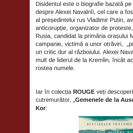
Disidentul este o biografie bazată pe i
despre Alexei Navalnîi, cel care a f
al președintelui rus Vladimir Putin, av
anticorupție, organizator de proteste, 
Rusia, candidat la primăria orașului
campanie, victimă a unor otrăviri,
„p
un critic dur al războiului. Alexei Nav
mult de liderul de la Kremlin, încât a
rostea numele.
Iar în colecția
ROUGE
veți descoperi
cutremurător, „
Gemenele de la Aus
Kor
: