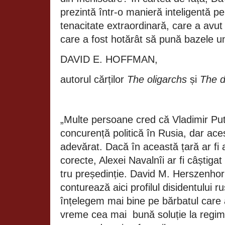
prezintă într-o manieră inteligentă pe
tenacitate extraordinară, care a avut
care a fost hotărât să pună bazele un
DAVID E. HOFFMAN,
autorul cărților
The oligarchs
și
The 
„Multe persoane cred că Vladimir Put
concurență politică în Rusia, dar ace
adevărat. Dacă în această țară ar fi a
corecte, Alexei Navalnîi ar fi câștiga
tru președinție. David M. Herszenhorn,
conturează aici profilul disidentului ru
înțelegem mai bine pe bărbatul care 
vreme cea mai
bună soluție la regim