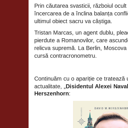
Prin căutarea svasticii, războiul ocul
încercarea de a înclina balanța confli
ultimul obiect sacru va câștiga.
Tristan Marcas, un agent dublu, plea
pierdute a Romanovilor, care ascunde, 
relicva supremă. La Berlin, Moscova
cursă contracronometru.
Continuăm cu o apariție ce tratează 
actualitate, „
Disidentul
Alexei Naval
Herszenhorn
: