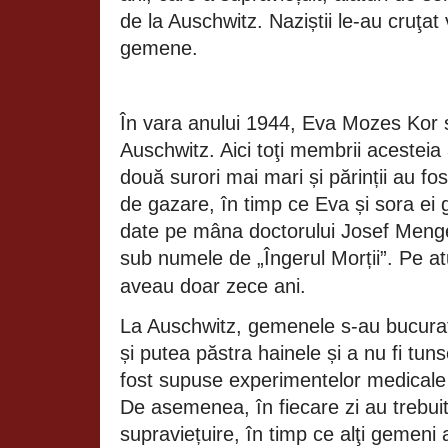
de la Auschwitz. Naziștii le-au cruţat
gemene.
În vara anului 1944, Eva Mozes Kor și
Auschwitz. Aici toţi membrii acesteia 
două surori mai mari și părinții au fo
de gazare, în timp ce Eva și sora ei
date pe mâna doctorului Josef Menge
sub numele de „Îngerul Morții”. Pe at
aveau doar zece ani.
La Auschwitz, gemenele s-au bucurat 
și putea păstra hainele și a nu fi tun
fost supuse experimentelor medicale 
De asemenea, în fiecare zi au trebuit
supraviețuire, în timp ce alţi gemeni