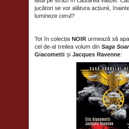
iasă pe străzi în căutarea valizei. Cât
jucători se vor alătura acțiunii, înaint
lumineze cerul?
Tot în colecția
NOIR
urmează să apa
cel de-al treilea volum din
Saga Soar
Giacometti
și
Jacques Ravenne
: