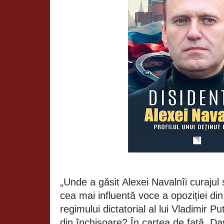
„Unde a găsit Alexei Navalnîi curajul
cea mai influentă voce a opoziției di
regimului dictatorial al lui Vladimir Pu
din închisoare? În cartea de față, Da