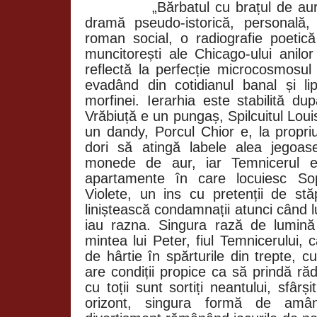
„Bărbatul cu brațul de aur”, 
dramă pseudo-istorică, personală,
roman social, o radiografie poetică 
muncitorești ale Chicago-ului anilo
reflectă la perfecție microcosmosul
evadând din cotidianul banal și li
morfinei. Ierarhia este stabilită du
Vrăbiuță e un pungaș, Spilcuitul Lou
un dandy, Porcul Chior e, la propriu
dori să atingă labele alea jegoa
monede de aur, iar Temnicerul e p
apartamente în care locuiesc Sop
Violete, un ins cu pretenții de st
liniștească condamnații atunci când luc
iau razna. Singura rază de lumină
mintea lui Peter, fiul Temnicerului,
de hârtie în spărturile din trepte, 
are condiții propice ca să prindă r
cu toții sunt sortiți neantului, sfârș
orizont, singura formă de amâna