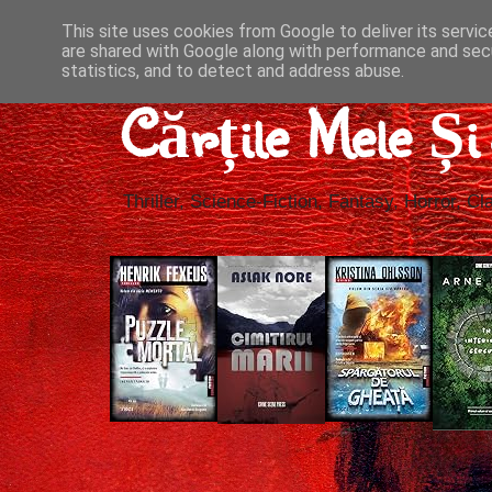
This site uses cookies from Google to deliver its servic
are shared with Google along with performance and secu
statistics, and to detect and address abuse.
Cărțile Mele Ș
Thriller, Science-Fiction, Fantasy, Horror, Cla