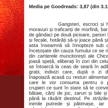
Media pe Goodreads: 3,87 (din 3.1
Gangsteri, escroci și 
moravuri și traficanți de morfină, bar
de gândaci pe două picioare, pariori 
și fecale, hotărâți să-și joace până și
asta înseamnă să înnopteze sub ce
încețoșate din cauza fumului ce se rid
din cartierele muncitorești ale Chic
joasă speță, eliberați în zori din cel
se întoarcă la ceas de seară în adă
gratii, indivizi care, după o zi 
înapoiază acasă cu resturi alimenta
care le vor consuma pentru o pe
crupieri ce sunt în stare să te convin
bătaie, cărți de joc, zaruri și bile ș
până la răsărit destinul. Pe străzil
inimile putrede și pătimașe, iar