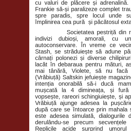
cu valuri de plăcere și adrenalină.
Frankie să-și paralizeze complet tra
spre paradis, spre locul unde su
împlinirea cea pură
și păcătosul ext
Societatea pestriță di
indivizi dubioși, amorali, cu u
autoconservare. În vreme ce vecin
Stash, se străduiește să adune pâ
cârnați polonezi și diverse chilipir
lacăt în debaraua pentru mături, a
mai tânără, Violete, să nu facă r
(Vrăbiuță) Saltskin jefuiește magazine 
intenția onorabilă să-i ducă ma
mușcată la 4 dimineața, și fură 
vopsește, rareori schingiuiește, și ap
Vrăbiuță ajunge adesea la pușcări
după care se întoarce prin mahala ș
este adesea simulată, dialogurile di
derulându-se precum secvențele 
Replicile acide surprind umorul t