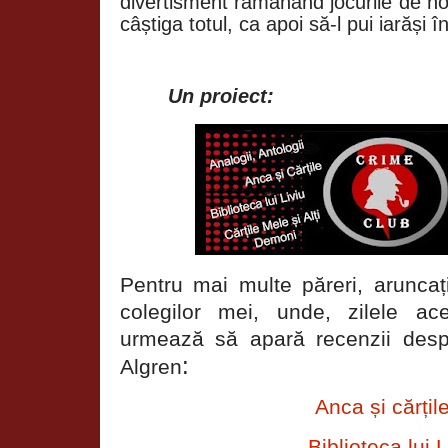
divertisment rămânând jocurile de nor
câștiga totul, ca apoi să-l pui iarăși în
Un proiect:
Pentru mai multe păreri, aruncați
colegilor mei, unde, zilele a
urmează să apară recenzii desp
:
Algren
Anca și cărțil
Biblioteca lui L