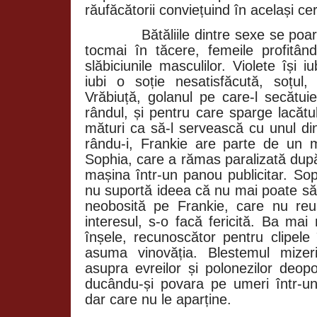
răufăcătorii conviețuind în același cer
Bătăliile dintre sexe se poa
tocmai în tăcere, femeile profitâ
slăbiciunile masculilor. Violete își i
iubi o soție nesatisfăcută, soțul
Vrăbiuță, golanul pe care-l secătui
rândul, și pentru care sparge lacăt
mături ca să-l servească cu unul din
rându-i, Frankie are parte de un ma
Sophia, care a rămas paralizată după
mașina într-un panou publicitar. Sop
nu suportă ideea că nu mai poate să 
neobosită pe Frankie, care nu reu
interesul, s-o facă fericită. Ba mai
înșele, recunoscător pentru clipele
asuma vinovăția. Blestemul mizer
asupra evreilor și polonezilor deop
ducându-și povara pe umeri într-un
dar care nu le aparține.