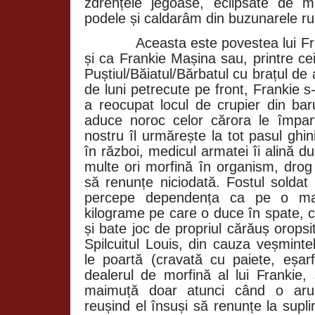
zdrențele jegoase, eclipsate de 
podele și caldarâm din buzunarele ru
Aceasta este povestea lui F
și ca Frankie Mașina sau, printre cei
Puștiul/Băiatul/Bărbatul cu brațul de 
de luni petrecute pe front, Frankie s-
a reocupat locul de crupier din bar
aduce noroc celor cărora le împar
nostru îl urmărește la tot pasul ghi
în război, medicul armatei îi alină d
multe ori morfină în organism, drog 
să renunțe niciodată. Fostul soldat
percepe dependența ca pe o ma
kilograme pe care o duce în spate, c
și bate joc de propriul cărăuș orops
Spilcuitul Louis, din cauza veșmint
le poartă (cravată cu paiete, eșarfe
dealerul de morfină al lui Frankie
maimuță doar atunci când o arunc
reușind el însuși să renunțe la supl