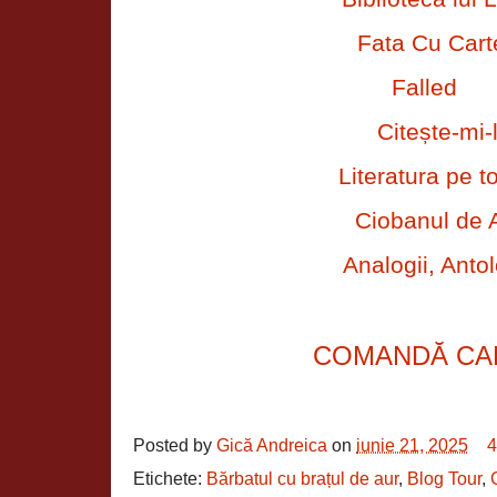
Fata Cu Cart
Falled
Citește-mi-
Literatura pe t
Ciobanul de 
Analogii, Antol
COMANDĂ CA
Posted by
Gică Andreica
on
iunie 21, 2025
4
Etichete:
Bărbatul cu brațul de aur
,
Blog Tour
,