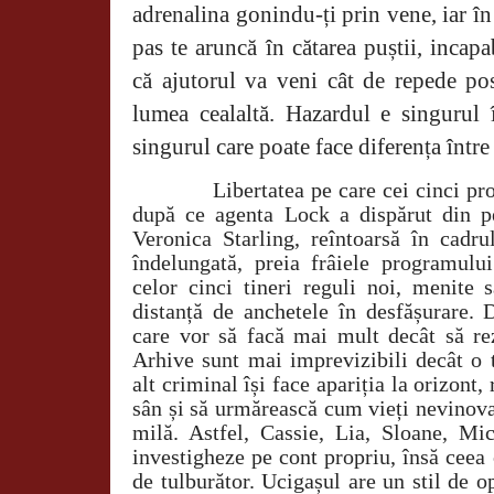
adrenalina gonindu-ți prin vene, iar î
pas te aruncă în cătarea puștii, incapa
că ajutorul va veni cât de repede pos
lumea cealaltă. Hazardul e singurul 
singurul care poate face diferența între
Libertatea pe care cei cinci pro
după ce agenta Lock a dispărut din pe
Veronica Starling, reîntoarsă în cadr
îndelungată, preia frâiele programul
celor cinci tineri reguli noi, menite s
distanță de anchetele în desfășurare. 
care vor să facă mai mult decât să rez
Arhive sunt mai imprevizibili decât o 
alt criminal își face apariția la orizont,
sân și să urmărească cum vieți nevinova
milă. Astfel, Cassie, Lia, Sloane, M
investigheze pe cont propriu, însă ceea
de tulburător. Ucigașul are un stil de 