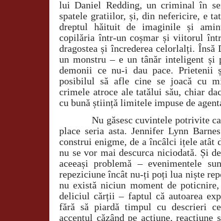
lui Daniel Redding, un criminal în ser
spatele gratiilor, și, din nefericire, e t
dreptul hăituit de imaginile și amin
copilăria într-un coșmar și viitorul înt
dragostea și încrederea celorlalți. Însă 
un monstru – e un tânăr inteligent și 
demonii ce nu-i dau pace. Prietenii ș
posibilul să afle cine se joacă cu m
crimele atroce ale tatălui său, chiar d
cu bună știință limitele impuse de agent
Nu găsesc cuvintele potrivite c
place seria asta. Jennifer Lynn Barnes
construi enigme, de a încâlci ițele atât 
nu se vor mai descurca niciodată. Și d
aceeași problemă – evenimentele sun
repeziciune încât nu-ți poți lua niște re
nu există niciun moment de poticnire, 
deliciul cărții – faptul că autoarea ex
fără să piardă timpul cu descrieri ce 
accentul căzând pe acțiune, reacțiune ș