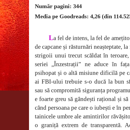
Număr pagini: 344
Media pe Goodreads: 4,26 (din 114.52
L
a fel de intens, la fel de amețito
de capcane și răsturnări neașteptate, la 
strigoii unui trecut scăldat în teroare
seriei „Înzestrații” ne aduce în faț
psihopat și o altă misiune dificilă pe 
ai FBI-ului trebuie s-o ducă la bun sfâ
sau să compromită siguranța programulu
e foarte greu să gândești rațional și să 
când persoana pe care o iubești e în per
tainicele umbre ale amintirilor răvășito
o graniță extrem de transparentă. Ac