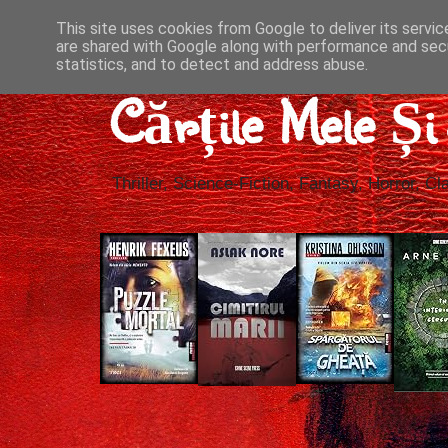
This site uses cookies from Google to deliver its servic
are shared with Google along with performance and secu
statistics, and to detect and address abuse.
Cărțile Mele Ș
Thriller, Science-Fiction, Fantasy, Horror, Cla