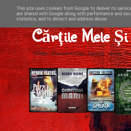
This site uses cookies from Google to deliver its servic
are shared with Google along with performance and secu
statistics, and to detect and address abuse.
Cărțile Mele Ș
Thriller, Science-Fiction, Fantasy, Horror, Cla