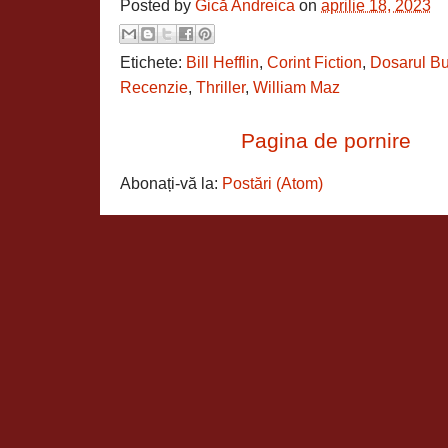
Posted by
Gică Andreica
on
aprilie 18, 2023
Etichete:
Bill Hefflin
,
Corint Fiction
,
Dosarul Bu
Recenzie
,
Thriller
,
William Maz
Pagina de pornire
Abonați-vă la:
Postări (Atom)