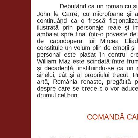
Debutând ca un roman cu și de
John le Carré, cu microfoane și ag
continuând ca o frescă ficționaliza
ilustrată prin personaje reale și i
ambalat spre final într-o poveste d
de capodopera lui Mircea Eliade
constituie un volum plin de emoții și
personal este plasat în centrul cre
William Maz este scindată între frum
și decadență, instituindu-se ca un s
sinelui, cât și al propriului trecut. P
artă, România renaște, pregătită pe
despre care se crede c-o vor aduce,
drumul cel bun.
COMANDĂ CA