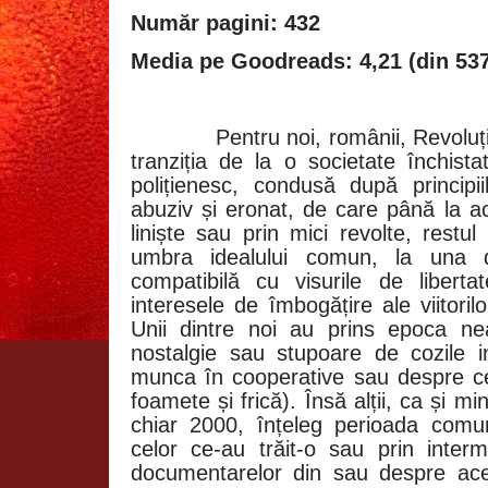
Număr pagini: 432
Media pe Goodreads: 4,21 (din 537
Pentru noi, românii, Revoluț
tranziția de la o societate închista
polițienesc, condusă după principii
abuziv și eronat, de care până la a
liniște sau prin mici revolte, restul
umbra idealului comun, la una de
compatibilă cu visurile de liberta
interesele de îmbogățire ale viitorilor
Unii dintre noi au prins epoca ne
nostalgie sau stupoare de cozile in
munca în cooperative sau despre cei 
foamete și frică). Însă alții, ca și mi
chiar 2000, înțeleg perioada comuni
celor ce-au trăit-o sau prin interme
documentarelor din sau despre ac