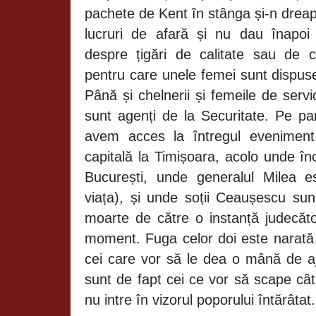
pachete de Kent în stânga și-n drea
lucruri de afară și nu dau înapoi
despre țigări de calitate sau de 
pentru care unele femei sunt dispuse
Până și chelnerii și femeile de serv
sunt agenți de la Securitate. Pe pa
avem acces la întregul eveniment,
capitală la Timișoara, acolo unde înc
București, unde generalul Milea e
viața), și unde soții Ceaușescu sun
moarte de către o instanță judecăto
moment. Fuga celor doi este narată 
cei care vor să le dea o mână de aju
sunt de fapt cei ce vor să scape câ
nu intre în vizorul poporului întărâtat.