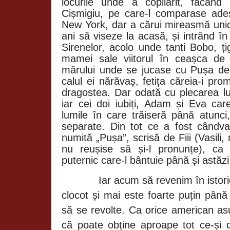
locurile unde a copilărit, făcând
Cișmigiu, pe care-l comparase ade
New York, dar a cărui mireasmă unic
ani să viseze la acasă, și intrând î
Sirenelor, acolo unde tanti Bobo, țig
mamei sale viitorul în ceașca de 
mărului unde se jucase cu Pușa de-a
calul ei nărăvaș, fetița căreia-i pr
dragostea. Dar odată cu plecarea l
iar cei doi iubiți, Adam și Eva car
lumile în care trăiseră până atunci
separate. Din tot ce a fost cândv
numită „Pușa”, scrisă de Fiii (Vasili
nu reușise să și-l pronunțe), ca
puternic care-l bântuie până și astăzi
Iar acum să revenim în istori
clocot și mai este foarte puțin pân
să se revolte. Ca orice american as
că poate obține aproape tot ce-și 