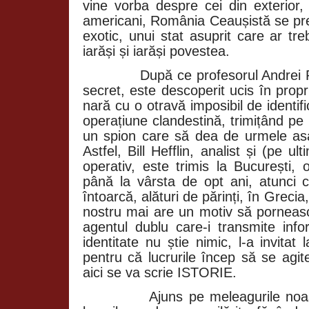
vine vorba despre cei din exterior,
americani, România Ceaușistă se pre
exotic, unui stat asuprit care ar tr
iarăși și iarăși povestea.
După ce profesorul Andrei P
secret, este descoperit ucis în propri
nară cu o otravă imposibil de identi
operațiune clandestină, trimițând pe
un spion care să dea de urmele asas
Astfel, Bill Hefflin, analist și (pe u
operativ, este trimis la București, 
până la vârsta de opt ani, atunci 
întoarcă, alături de părinți, în Grecia
nostru mai are un motiv să porneasc
agentul dublu care-i transmite info
identitate nu știe nimic, l-a invitat
pentru că lucrurile încep să se agit
aici se va scrie ISTORIE.
Ajuns pe meleagurile noas