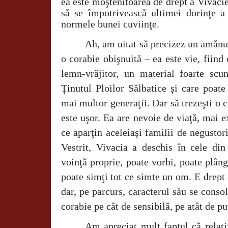
ea este moştenitoarea de drept a Vivaci
să se împotrivească ultimei dorinţe a 
normele bunei cuviinţe.
Ah, am uitat să precizez un amănu
o corabie obişnuită – ea este vie, fiind c
lemn-vrăjitor, un material foarte sc
Ţinutul Ploilor Sălbatice şi care poate
mai multor generaţii. Dar să trezeşti o 
este uşor. Ea are nevoie de viaţă, mai ex
ce aparţin aceleiaşi familii de negusto
Vestrit, Vivacia a deschis în cele d
voinţă proprie, poate vorbi, poate plâng
poate simţi tot ce simte un om. E drept 
dar, pe parcurs, caracterul său se cons
corabie pe cât de sensibilă, pe atât de pu
Am apreciat mult faptul că relaţii