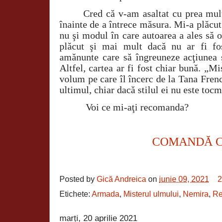
Cred că v-am asaltat cu prea mult
înainte de a întrece măsura. Mi-a plăcut
nu şi modul în care autoarea a ales să 
plăcut şi mai mult dacă nu ar fi fo
amănunte care să îngreuneze acţiunea 
Altfel, cartea ar fi fost chiar bună. „M
volum pe care îl încerc de la Tana Frenc
ultimul, chiar dacă stilul ei nu este toc
Voi ce mi-aţi recomanda?
COMANDĂ 
Posted by
Gică Andreica
on
iunie 09, 2021
2
Etichete:
Armada
,
Misterul ulmului
,
Nemira
,
Re
marți, 20 aprilie 2021