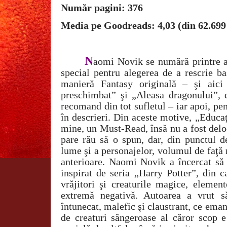
Număr pagini: 376
Media pe Goodreads: 4,03 (din 62.699
N
aomi Novik se numără printre a
special pentru alegerea de a rescrie ba
manieră Fantasy originală – şi aici 
preschimbat” şi „Aleasa dragonului”,
recomand din tot sufletul – iar apoi, pent
în descrieri. Din aceste motive, „Educaţ
mine, un Must-Read, însă nu a fost del
pare rău să o spun, dar, din punctul d
lume şi a personajelor, volumul de faţă n
anterioare. Naomi Novik a încercat să 
inspirat de seria „Harry Potter”, din c
vrăjitori şi creaturile magice, elemen
extremă negativă. Autoarea a vrut s
întunecat, malefic şi claustrant, ce eman
de creaturi sângeroase al căror scop e