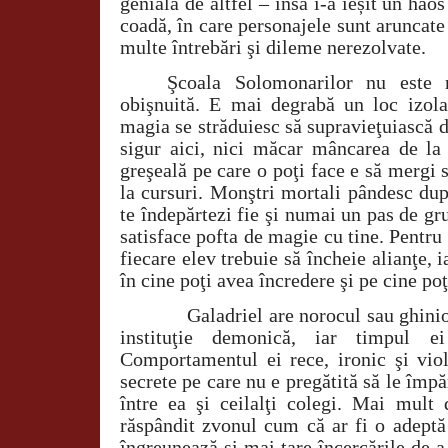
genială de altfel – însă i-a ieșit un hao
coadă, în care personajele sunt aruncate 
multe întrebări şi dileme nerezolvate.
Şcoala Solomonarilor nu este 
obişnuită. E mai degrabă un loc izola
magia se străduiesc să supravieţuiască de
sigur aici, nici măcar mâncarea de la
greşeală pe care o poţi face e să mergi s
la cursuri. Monştri mortali pândesc dup
te îndepărtezi fie şi numai un pas de gru
satisface pofta de magie cu tine. Pentru 
fiecare elev trebuie să încheie alianţe, i
în cine poţi avea încredere şi pe cine poţ
Galadriel are norocul sau ghinionul
instituţie demonică, iar timpul ei
Comportamentul ei rece, ironic şi viol
secrete pe care nu e pregătită să le împă
între ea şi ceilalţi colegi. Mai mult 
răspândit zvonul cum că ar fi o adeptă
îngreunează şi mai tare încercările de a