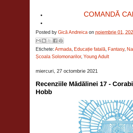
COMANDĂ CA
Posted by
Gică Andreica
on
noiembrie 01, 20
Etichete:
Armada
,
Educație fatală
,
Fantasy
,
Na
Școala Solomonarilor
,
Young Adult
miercuri, 27 octombrie 2021
Recenziile Mădălinei 17 - Corab
Hobb