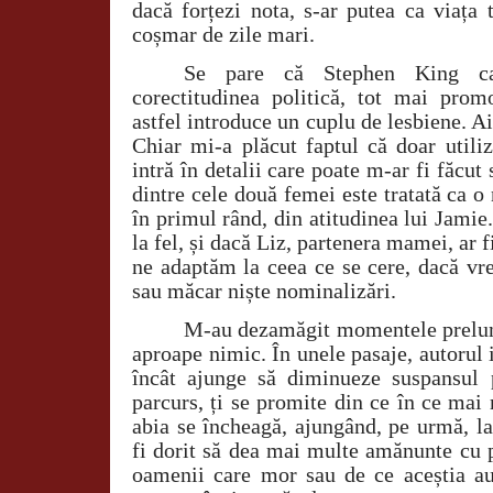
dacă forțezi nota, s-ar putea ca viața 
coșmar de zile mari.
Se pare că Stephen King ca
corectitudinea politică, tot mai promo
astfel introduce un cuplu de lesbiene. A
Chiar mi-a plăcut faptul că doar utili
intră în detalii care poate m-ar fi făcut 
dintre cele două femei este tratată ca o 
în primul rând, din atitudinea lui Jamie.
la fel, și dacă Liz, partenera mamei, ar f
ne adaptăm la ceea ce se cere, dacă vr
sau măcar niște nominalizări.
M-au dezamăgit momentele prelung
aproape nimic. În unele pasaje, autorul i
încât ajunge să diminueze suspansul 
parcurs, ți se promite din ce în ce ma
abia se încheagă, ajungând, pe urmă, l
fi dorit să dea mai multe amănunte cu p
oamenii care mor sau de ce aceștia a