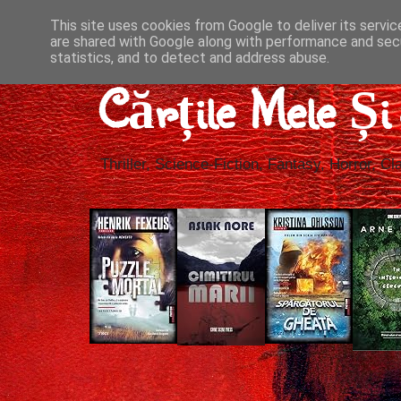
This site uses cookies from Google to deliver its servic
are shared with Google along with performance and secu
statistics, and to detect and address abuse.
Cărțile Mele Ș
Thriller, Science-Fiction, Fantasy, Horror, Cla