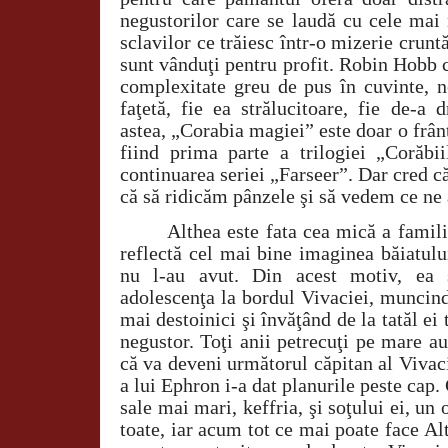
negustorilor care se laudă cu cele mai 
sclavilor ce trăiesc într-o mizerie crun
sunt vânduţi pentru profit. Robin Hobb 
complexitate greu de pus în cuvinte, n
faţetă, fie ea strălucitoare, fie de-a 
astea, „Corabia magiei” este doar o frânt
fiind prima parte a trilogiei „Corăbii
continuarea seriei „Farseer”. Dar cred c
că să ridicăm pânzele şi să vedem ce ne 
Althea este fata cea mică a familie
reflectă cel mai bine imaginea băiatul
nu l-au avut. Din acest motiv, ea ş
adolescenţa la bordul Vivaciei, muncind
mai destoinici şi învăţând de la tatăl ei 
negustor. Toţi anii petrecuţi pe mare a
că va deveni următorul căpitan al Vivaci
a lui Ephron i-a dat planurile peste cap. 
sale mai mari, keffria, şi soţului ei, u
toate, iar acum tot ce mai poate face A