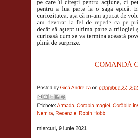
pe care îl citeşti pentru acţiune, ci p
pentru a lua parte la o saga epică. 
curiozitatea, aşa că m-am apucat de volum
am devorat la fel de repede ca pe p
decât să aştept ultima parte a trilogiei 
curioasă cum se va termina această pove
plină de surprize.
COMANDĂ 
Posted by
Gică Andreica
on
octombrie 27, 20
Etichete:
Armada
,
Corabia magiei
,
Corăbile îns
Nemira
,
Recenzie
,
Robin Hobb
miercuri, 9 iunie 2021