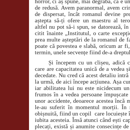
horror, ci aș spune, mai degrabă, că e un
de redusă. Avem paranormal, avem crim
de dispersat, încât romanul devine pr
aștepta să-ți ofere un maestru al tero
altfel nu pot să-i spun, se datorează, î
citit înainte „Institutul, o carte excep
prea multe așteptări de la romanul de fa
poate că povestea e slabă, oricum ar fi
termin, unele secvențe fiind de-a drept
Și începem cu un clișeu, adică 
care are capacitatea unică de a vedea 
decedate. Nu cred că acest detaliu intră 
la urmă, de aici începe acțiunea. Așa c
iar abilitatea lui nu este nicidecum u
frumos în a vedea persoane împușcate
unor accidente, deoarece acestea încă m
le-au suferit în momentul morții. În r
obișnuită, fiind un copil
care locuiește
iubita acesteia. Însă atunci când ești ca
plecați, există și anumite consecințe de 