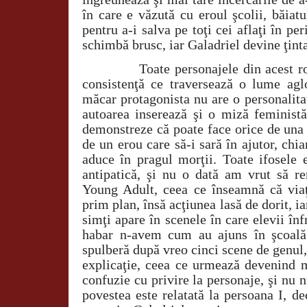
în care e văzută cu eroul şcolii, băiat
pentru a-i salva pe toţi cei aflaţi în per
schimbă brusc, iar Galadriel devine ţint
Toate personajele din acest roma
consistenţă ce traversează o lume agl
măcar protagonista nu are o personalitat
autoarea inserează şi o miză feministă
demonstreze că poate face orice de una 
de un erou care să-i sară în ajutor, chia
aduce în pragul morţii. Toate ifosele 
antipatică, şi nu o dată am vrut să re
Young Adult, ceea ce înseamnă că viaţ
prim plan, însă acţiunea lasă de dorit, i
simţi apare în scenele în care elevii înf
habar n-avem cum au ajuns în şcoală.
spulberă după vreo cinci scene de genul, 
explicaţie, ceea ce urmează devenind m
confuzie cu privire la personaje, şi nu 
povestea este relatată la persoana I, d