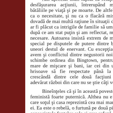
desfăşurarea acţiunii, întrerupând 
bătăliile pe viaţă şi pe moarte. De altfe
ca o necesitate, şi nu ca o flacără mi
dovadă de mai multă raţiune în situaţii d
ar fi plăcut ca intrigile de familie să u
după ce am stat puţin şi am reflectat, 
necesare. Autoarea insistă extrem de m
special pe disputele de putere dintre 
uneori destul de enervant. Cu excepţia
avem şi conflictul dintre negustorii noi
schimbe ordinea din Bingtown, pentru
mare de mişcare şi bani, iar cei din 
hrisoave să fie respectate până la 
crescândă dintre cele două facţiuni
adevărat război din care nu se ştie câţi v
Bineînţeles că şi în această poves
feministă foarte puternică. Althea nu e
care soţul şi casa reprezintă cea mai ma
ei. Ea este o rebelă, o furtună pe două p