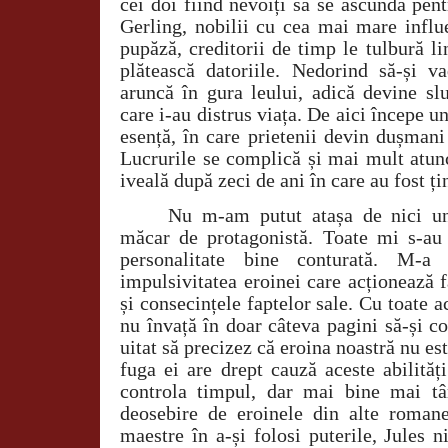
cei doi fiind nevoiți să se ascundă pent
Gerling, nobilii cu cea mai mare influ
pupăză, creditorii de timp le tulbură lin
plătească datoriile. Nedorind să-și v
aruncă în gura leului, adică devine slu
care i-au distrus viața. De aici începe un
esență, în care prietenii devin dușmani
Lucrurile se complică și mai mult atunc
iveală după zeci de ani în care au fost ți
Nu m-am putut atașa de nici u
măcar de protagonistă. Toate mi s-au
personalitate bine conturată. M-a
impulsivitatea eroinei care acționează fă
și consecințele faptelor sale. Cu toate a
nu învață în doar câteva pagini să-și c
uitat să precizez că eroina noastră nu est
fuga ei are drept cauză aceste abilităț
controla timpul, dar mai bine mai tâ
deosebire de eroinele din alte roman
maestre în a-și folosi puterile, Jules 