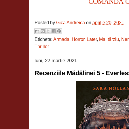
COMANDĂ 
Posted by
Gică Andreica
on
aprilie 20, 2021
Etichete:
Armada
,
Horror
,
Later
,
Mai târziu
,
Nem
Thriller
luni, 22 martie 2021
Recenziile Mădălinei 5 - Everle