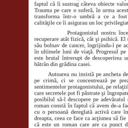
faptul că îi sustrag câteva obiecte valo
Trauma pe care o suferă, în urma aceste
transforma într-o umbră a ce a fost 
calităţile ce îi asigurau un loc privilegia
Protagonistul nostru în
recuperare atât fizică, cât şi psihică. El
său bolnav de cancer, îngrijindu-l pe a
în ultimele luni de viaţă. Progresul pe
este brutal întrerupt de descoperirea 
bătrân din grădina casei.
Autoarea nu insistă pe ancheta det
pe crimă, ci se concentrează pe pre
sentimentelor protagonistului, pe relaţii
care secretele pot fi păstrate şi îngropat
posibilul să-l descopere pe adevăratul
roman constă în faptul că avem de-a fa
cu o persoană dereglată activă care îm
dreapta, ceea ce face ca acţiunea să fie
că este un roman care are ca punct d