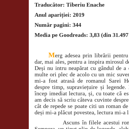
Traducător: Tiberiu Enache
Anul apariției: 2019
Număr pagini: 344
Media pe Goodreads: 3,83 (din 31.497
M
erg adesea prin librării pentru
dar, mai ales, pentru a inspira mirosul d
Deși nu intru neapărat cu gândul de a
multe ori plec de acolo cu un mic suven
mi-a fost atrasă de romanul Sarei H
despre timp, supraviețuire și legende.
încep imediat lectura, și, cu toate că e
am decis să scriu câteva cuvinte despre
cât de repede se poate citi un roman de
deși mi-a plăcut povestea, lectura mi-a 
Ascuns în filele acestui r
Sempera, un ținut plin de legende, alchi