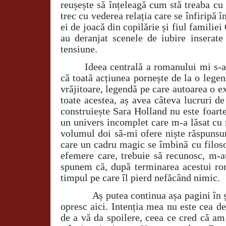
reușește să înțeleagă cum stă treaba cu
trec cu vederea relația care se înfiripă î
ei de joacă din copilărie și fiul familiei
au deranjat scenele de iubire insera
tensiune.
Ideea centrală a romanului mi s-a 
că toată acțiunea pornește de la o lege
vrăjitoare, legendă pe care autoarea o
toate acestea, aș avea câteva lucruri d
construiește Sara Holland nu este foart
un univers incomplet care m-a lăsat cu 
volumul doi să-mi ofere niște răspunsur
care un cadru magic se îmbină cu filoso
efemere care, trebuie să recunosc, m-a
spunem că, după terminarea acestui rom
timpul pe care îl pierd nefăcând nimic.
Aș putea continua așa pagini în șir
opresc aici. Intenția mea nu este cea de 
de a vă da spoilere, ceea ce cred că am