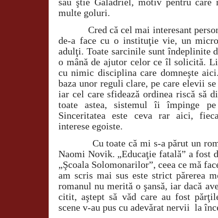
sau ştie Galadriel, motiv pentru care
multe goluri.
Cred că cel mai interesant personaj
de-a face cu o instituţie vie, un micr
adulţi. Toate sarcinile sunt îndeplinite 
o mână de ajutor celor ce îl solicită. L
cu nimic disciplina care domneşte aici.
baza unor reguli clare, pe care elevii se
iar cel care sfidează ordinea riscă să 
toate astea, sistemul îi împinge pe
Sinceritatea este ceva rar aici, fiec
interese egoiste.
Cu toate că mi s-a părut un roman 
Naomi Novik. „Educaţie fatală” a fost 
„Şcoala Solomonarilor”, ceea ce mă face
am scris mai sus este strict părerea m
romanul nu merită o şansă, iar dacă ave
citit, aştept să văd care au fost părţi
scene v-au pus cu adevărat nervii la înc