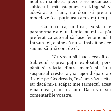
neutru, înainte să plece spre necunoscu
subiectul, mă așteptam ca King să v
adevărat terifiant, nu doar să preia
modeleze (cel puțin asta am simțit eu).
Cu toate că, în final, există o ex
paranormale ale lui Jamie, nu mi s-a păru
preferat ca autorul să lase fenomenul 
Într-un fel, e bine că nu se insistă pe ace
sau nu să țină cont de el.
Nu vreau să laud această ca
Subiectul e prea puțin exploatat, pers
până și relația dintre mamă și fiu m
suspansul crește rar, iar apoi dispare a
3 stele pe Goodreads, însă am văzut că a
iar dacă mi-a scăpat mie farmecul acest
vina mea și mi-o asum. Dacă voi sunt
comentariile voastre.