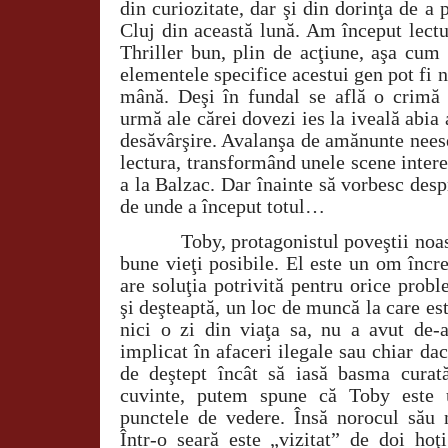
din curiozitate, dar şi din dorinţa de a 
Cluj din această lună. Am început lectu
Thriller bun, plin de acţiune, aşa cum 
elementele specifice acestui gen pot fi 
mână. Deşi în fundal se află o crimă
urmă ale cărei dovezi ies la iveală abia
desăvârşire. Avalanşa de amănunte nees
lectura, transformând unele scene intere
a la Balzac. Dar înainte să vorbesc desp
de unde a început totul…
Toby, protagonistul poveştii noas
bune vieţi posibile. El este un om încre
are soluţia potrivită pentru orice prob
şi deşteaptă, un loc de muncă la care est
nici o zi din viaţa sa, nu a avut de-a
implicat în afaceri ilegale sau chiar dac
de deştept încât să iasă basma curat
cuvinte, putem spune că Toby este
punctele de vedere. Însă norocul său n
Într-o seară este „vizitat” de doi hoţ