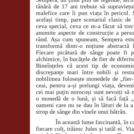
tânără de 17 ani trebuie să supraviețui
malefice care îi pun viața în pericol. 
același timp, pare scenariul clasic de
ceva special, ceva ce m-a făcut să trec
anumite aspecte de construcție a perso
rând. Așa cum spuneam, Sempera este
transformă dintr-o noțiune abstractă
Fiecare picătură de sânge poate fi p
alchimice, în bucățele de fier de diferite
Bineînțeles că acest tip de economi
discrepanțe mari între nobili și restu
nobilimea folosește monedele de „fier-
ceai, pentru a-și prelungi viața, deven
cei mai puțin norocoși sunt nevoiți să
o monedă de o lună, și să facă față „c
oameni care nu se dau în lături de la a
strop de sânge din vinele unui bătrân.
În această lume fascinantă, în 
fiecare colț, trăiesc Jules și tatăl ei. V