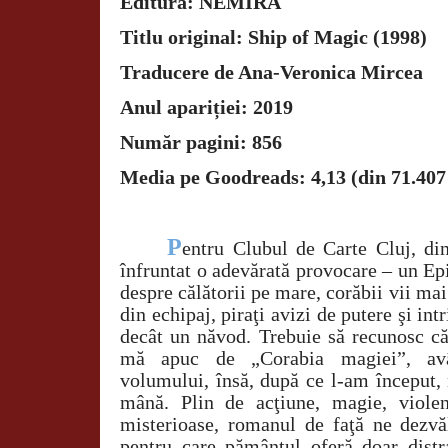
Editura: NEMIRA
Titlu original: Ship of Magic (1998)
Traducere de Ana-Veronica Mircea
Anul apariției: 2019
Număr pagini: 856
Media pe Goodreads: 4,13 (din 71.407
P
entru Clubul de Carte Cluj, di
înfruntat o adevărată provocare – un Ep
despre călătorii pe mare, corăbii vii ma
din echipaj, piraţi avizi de putere şi int
decât un năvod. Trebuie să recunosc că
mă apuc de „Corabia magiei”, av
volumului, însă, după ce l-am început,
mână. Plin de acţiune, magie, violenţ
misterioase, romanul de faţă ne dezvă
pentru care pământul oferă doar distra