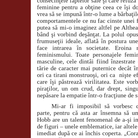
consecinţele faptelor sale şi care refuză
feminine pentru a obţine ceea ce îşi do
vrea să se impună într-o lume a bărbaţil
comportamentele ce nu fac cinste unei f
putea să mi-o imaginez altfel pe Althea
bând şi vorbind deşănţat. La polul opus
frumuseţii ideale, aflată în postura un
face intrarea în societate. Eroin
feminismului. Toate personajele femi
masculine, cele dintâi fiind înzestrate
tărie de caracter mai puternice decât î
ori ca tirani monstruoşi, ori ca
nişte e
care îşi păstrează virilitatea. Este vo
piraţilor, un om crud, dar drept, sing
nepăsare la empatie într-o fracţiune de 
Mi-ar fi imposibil să vorbesc d
parte, pentru că asta ar însemna să u
Hobb are un talent fenomenal de a-şi i
de figuri – unele emblematice, iar altele 
imediat după ce ai închis coperta. „Co