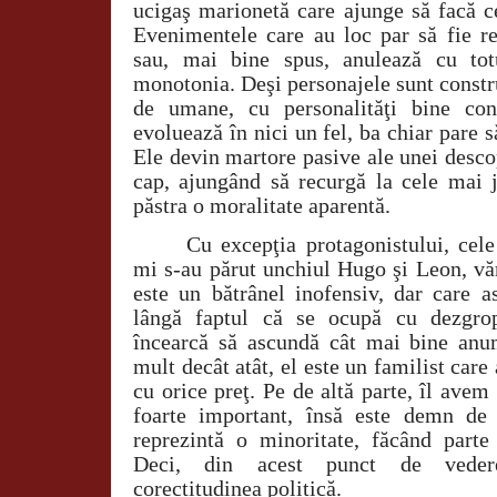
ucigaş marionetă care ajunge să facă ce
Evenimentele care au loc par să fie re
sau, mai bine spus, anulează cu tot
monotonia. Deşi personajele sunt construi
de umane, cu personalităţi bine cont
evoluează în nici un fel, ba chiar pare s
Ele devin martore pasive ale unei descop
cap, ajungând să recurgă la cele mai j
păstra o moralitate aparentă.
Cu excepţia protagonistului, cel
mi s-au părut unchiul Hugo şi Leon, vă
este un bătrânel inofensiv, dar care 
lângă faptul că se ocupă cu dezgropa
încearcă să ascundă cât mai bine anu
mult decât atât, el este un familist care
cu orice preţ. Pe de altă parte, îl ave
foarte important, însă este demn de
reprezintă o minoritate, făcând par
Deci, din acest punct de veder
corectitudinea politică.