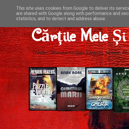
This site uses cookies from Google to deliver its servic
are shared with Google along with performance and secu
statistics, and to detect and address abuse.
Cărțile Mele Ș
Thriller, Science-Fiction, Fantasy, Horror, Cla