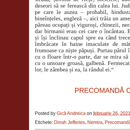
deseori să se ferească din calea lui. Ju
pe care le auzea – probabil, hindust
bineînțeles, engleză –, aici trăia un ame
păreau ocupați și viguroși, chinezii, ne
dar birmanii erau cei care o încântau. 
și își înclinau capul spre ea când trec
îmbrăcate în haine imaculate de măt
frumoase ca niște păpuși. Purtau părul 
cu o floare într-o parte, dar se mira să
cu o unsoare groasă, galbenă. Fermecat
lor, le zâmbea și ea, la rândul ei.“
PRECOMANDĂ 
Posted by
Gică Andreica
on
februarie 26, 202
Etichete:
Dinah Jefferies
,
Nemira
,
Precomand