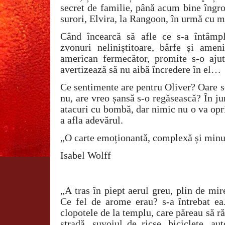
secret de familie, până acum bine îngro
surori, Elvira, la Rangoon, în urmă cu mu
Când încearcă să afle ce s-a întâmp
zvonuri neliniștitoare, bârfe și ameni
american fermecător, promite s-o aju
avertizează să nu aibă încredere în el…
Ce sentimente are pentru Oliver? Oare s
nu, are vreo șansă s-o regăsească? În jur
atacuri cu bombă, dar nimic nu o va opr
a afla adevărul.
„O carte emoționantă, complexă și minun
Isabel Wolff
„A tras în piept aerul greu, plin de mi
Ce fel de arome erau? s-a întrebat ea.
clopotele de la templu, care păreau să ră
stradă, șuvoiul de ricșe, biciclete, au