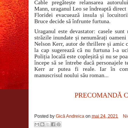
Cable pregătește relansarea autorulu
Mann, uraganul Leo se îndreaptă direct
Floridei evacuează insula și locuitori
Bruce decide să înfrunte furtuna.
Uraganul este devastator: casele sunt n
străzile inundate și nenumărați oameni î
Nelson Kerr, autor de thrillere și amic 
la cap sugerează că nu furtuna l-a uci
Poliția locală este copleșită și nu se po
începe să se întrebe dacă personajele 
Kerr ar putea fi reale. Iar în com
manuscrisul noului său roman...
PRECOMANDĂ 
Posted by
Gică Andreica
on
mai 24, 2021
Ni