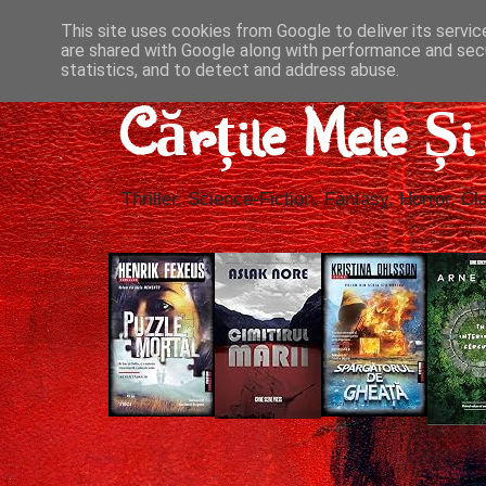
This site uses cookies from Google to deliver its servic
are shared with Google along with performance and secu
statistics, and to detect and address abuse.
Cărțile Mele Ș
Thriller, Science-Fiction, Fantasy, Horror, Cla