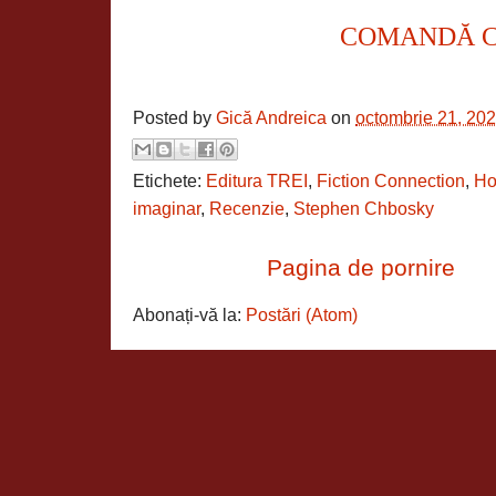
COMANDĂ 
Posted by
Gică Andreica
on
octombrie 21, 20
Etichete:
Editura TREI
,
Fiction Connection
,
Ho
imaginar
,
Recenzie
,
Stephen Chbosky
Pagina de pornire
Abonați-vă la:
Postări (Atom)