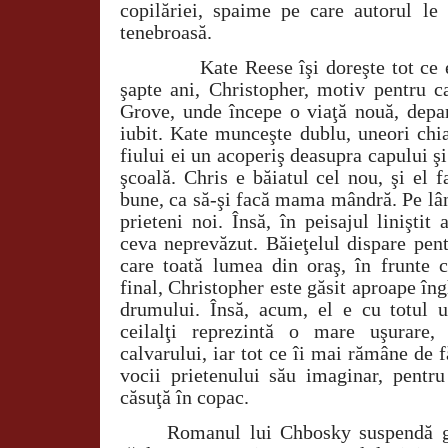
copilăriei, spaime pe care autorul le 
tenebroasă.
Kate Reese îşi doreşte tot ce 
şapte ani, Christopher, motiv pentru c
Grove, unde începe o viaţă nouă, depar
iubit. Kate munceşte dublu, uneori chia
fiului ei un acoperiş deasupra capului şi
şcoală. Chris e băiatul cel nou, şi el f
bune, ca să-şi facă mama mândră. Pe lân
prieteni noi. Însă, în peisajul liniştit
ceva neprevăzut. Băieţelul dispare pen
care toată lumea din oraş, în frunte cu
final, Christopher este găsit aproape în
drumului. Însă, acum, el e cu totul 
ceilalţi reprezintă o mare uşurare,
calvarului, iar tot ce îi mai rămâne de f
vocii prietenului său imaginar, pentru
căsuţă în copac.
Romanul lui Chbosky suspendă gra