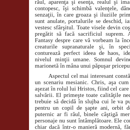
răul, aparenţa şi esenţa, realul şi im
contopesc, îşi schimbă valenţele, dâ
senzaţii, în care groaza şi iluziile pr
sunt anulate, portalurile se deschid, i
vestesc sfârşitul. Toate visele devin co
pregătit să facă sacrificiul suprem. 
Fantasy despre care vă vorbeam la înc
creaturile supranaturale şi, în spec
conturează perfect ideea de haos, ide
nivelul minţii umane. Somnul devi
marionetă în mâna unui păpuşar pricepu
Aspectul cel mai interesant constă 
un scenariu mesianic. Chris, aşa cum
aşezat în rolul lui Hristos, fiind cel care
salvării. El primeşte toate calităţile n
trebuie să decidă în slujba cui le va p
pentru un copil de şapte ani, orbit d
puternic ar fi răul, binele câştigă me
personaje nu sunt întâmplătoare. Ele co
chiar dacă într-o manieră modernă, făr