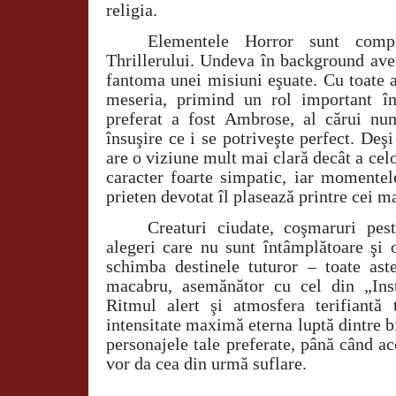
religia.
Elementele Horror sunt compl
Thrillerului. Undeva în background ave
fantoma unei misiuni eşuate. Cu toate a
meseria, primind un rol important î
preferat a fost Ambrose, al cărui n
însuşire ce i se potriveşte perfect. Deşi
are o viziune mult mai clară decât a celor
caracter foarte simpatic, iar momentel
prieten devotat îl plasează printre cei ma
Creaturi ciudate, coşmaruri pes
alegeri care nu sunt întâmplătoare şi 
schimba destinele tuturor – toate aste
macabru, asemănător cu cel din „Inst
Ritmul alert şi atmosfera terifiantă 
intensitate maximă eterna luptă dintre bin
personajele tale preferate, până când ac
vor da cea din urmă suflare.