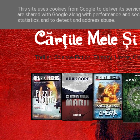
This site uses cookies from Google to deliver its servic
are shared with Google along with performance and secu
statistics, and to detect and address abuse.
Cărțile Mele Ș
Thriller, Science-Fiction, Fantasy, Horror, Cla