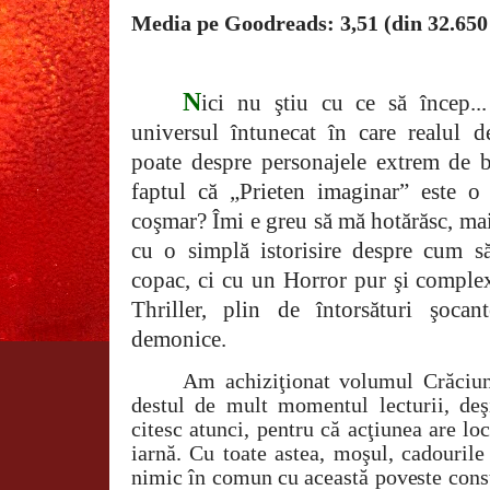
Media pe Goodreads: 3,51 (din 32.650
N
ici nu ştiu cu ce să încep..
universul întunecat în care realul d
poate despre personajele extrem de b
faptul că „Prieten imaginar” este o
coşmar? Îmi e greu să mă hotărăsc, mai
cu o simplă istorisire despre cum să
copac, ci cu un Horror pur şi comple
Thriller, plin de întorsături şocan
demonice.
Am achiziţionat volumul Crăciun
destul de mult momentul lecturii, deşi
citesc atunci, pentru că acţiunea are lo
iarnă. Cu toate astea, moşul, cadouril
nimic în comun cu această poveste constru