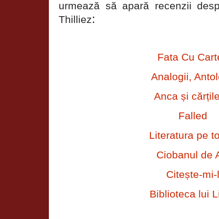
urmează să apară recenzii desp
:
Thilliez
Fata Cu Cart
Analogii, Antol
Anca și cărțil
Falled
Literatura pe t
Ciobanul de 
Citește-mi-
Biblioteca lui L