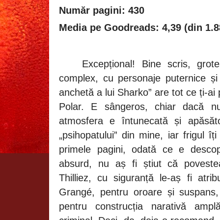
Număr pagini: 430
Media pe Goodreads: 4,39 (din 1.8
Excepțional! Bine scris, grote
complex, cu personaje puternice și 
anchetă a lui Sharko” are tot ce ți-ai 
Polar. E sângeros, chiar dacă n
atmosfera e întunecată și apăsăt
„psihopatului” din mine, iar frigul îț
primele pagini, odată ce e descop
absurd, nu aș fi știut că poveste
Thilliez, cu siguranță le-aș fi atri
Grangé, pentru oroare și suspans,
pentru construcția narativă amplă