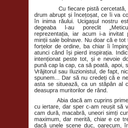
Cu fiecare pistă cercetată, 
drum abrupt și încețoșat, ce îi va c
în inima răului. Ucigașul nostru es
degeaba l-au poreclit „Meticu
reprezentația, iar acum i-a invitat 
minții sale bolnave. Nu doar că e tot
forțelor de ordine, ba chiar îi împi
atunci când își pierd inspirația. Indi
intenționat peste tot, și e nevoie 
pună cap la cap, ca să poată, apoi, s
Vrăjitorul sau Iluzionistul, de fapt, 
spunem... Dar să nu credeți că e neb
asta se situează, ca un stăpân al c
deasupra muritorilor de rând.
Abia dacă am cuprins primele 50
cu iertare, dar sper c-am reușit să v
cam dură, macabră, uneori simți cum
maximum, dar merită, chiar e ce tre
dacă unele scene duc, oarecum, în 