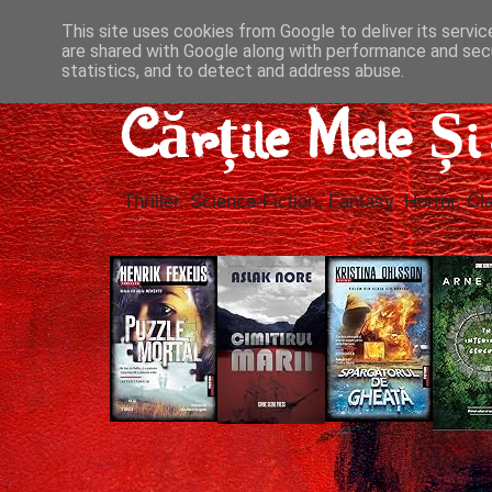
This site uses cookies from Google to deliver its servic
are shared with Google along with performance and secu
statistics, and to detect and address abuse.
Cărțile Mele Ș
Thriller, Science-Fiction, Fantasy, Horror, Cla