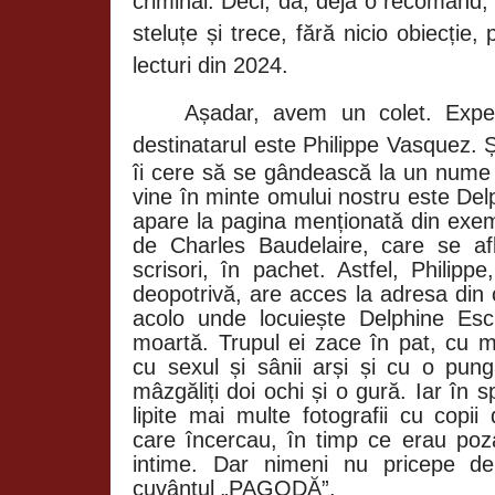
criminal. Deci, da, deja o recomand,
steluțe și trece, fără nicio obiecție,
lecturi din 2024.
Așadar, avem un colet. Exped
destinatarul este
Philippe Vasquez. 
îi cere să se gândească la un nume 
vine în minte omului nostru este De
apare la pagina menționată din exempl
de Charles Baudelaire, care se af
scrisori, în pachet. Astfel, Philipp
deopotrivă, are acces la adresa din
acolo unde locuiește
Delphine
Esc
moartă. Trupul ei zace în pat, cu mâ
cu sexul și sânii arși și cu o pu
mâzgăliți doi ochi și o gură. Iar în s
lipite mai multe fotografii cu copii 
care încercau, în timp ce erau poza
intime. Dar nimeni nu pricepe d
cuvântul „PAGODĂ”.