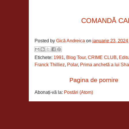
COMANDĂ CA
Posted by
Gică Andreica
on
ianuarie 23, 2024
Etichete:
1991
,
Blog Tour
,
CRIME CLUB
,
Editu
Franck Thilliez
,
Polar
,
Prima anchetă a lui Sha
Pagina de pornire
Abonați-vă la:
Postări (Atom)