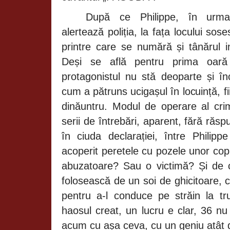
După ce
Philippe
, în urma 
alertează poliția, la fața locului sose
printre care se numără și tânărul 
Deși se află pentru prima oară
protagonistul nu stă deoparte și 
cum a pătruns ucigașul în locuință, f
dinăuntru. Modul de operare al crim
serii de întrebări, aparent, fără răsp
în ciuda declarației, între
Philipp
acoperit peretele cu pozele unor copii
abuzatoare? Sau o victimă? Și de 
folosească de un soi de ghicitoare, 
pentru a-l conduce pe străin la tru
haosul creat, un lucru e clar, 36 n
acum cu așa ceva, cu un geniu atât d