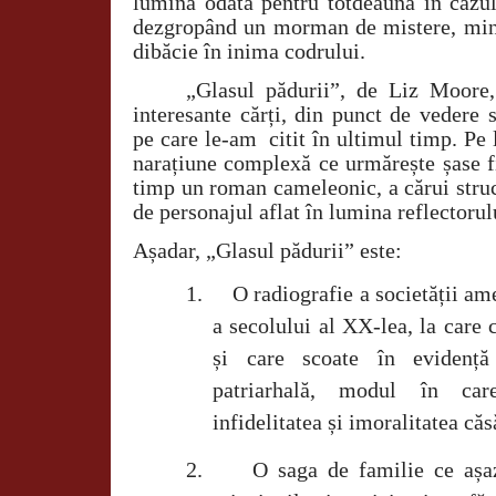
lumină odată pentru totdeauna în cazul 
dezgropând un morman de mistere, minc
dibăcie în inima codrului.
„Glasul pădurii”, de Liz Moore,
interesante cărți, din punct de vedere 
pe care le-am citit în ultimul timp. Pe 
narațiune complexă ce urmărește șase fi
timp un roman cameleonic, a cărui struc
de personajul aflat în lumina reflectorul
Așadar, „Glasul pădurii” este:
1.
O radiografie a societății a
a secolului al XX-lea, la care 
și care scoate în evidență
patriarhală, modul în car
infidelitatea și imoralitatea căs
2.
O saga de familie ce așaz