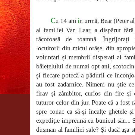
C
u 14 ani
î
n urmă, Bear (Peter al
al familiei Van Laar, a dispărut făr
răcoroasă de toamnă. Îngrijorați 
locuitorii din micul orășel din apropi
voluntari și membrii disperați ai fami
băiețelului de numai opt ani, scotocin
și fiecare potecă a pădurii ce înconjo
au fost zadarnice. Nimeni nu știe ce
firav și zâmbitor, curios din fire și
tuturor celor din jur. Poate că a fost 
spre conac ca să-și încalțe ghetele ș
expediție împreună cu bunicul său... S
dușman al familiei sale? Și dacă așa st