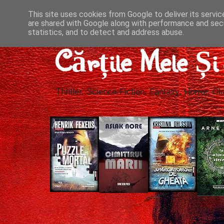
This site uses cookies from Google to deliver its servic
are shared with Google along with performance and secu
statistics, and to detect and address abuse.
Cărțile Mele Ș
Thriller, Science-Fiction, Fantasy, Horror, Cla