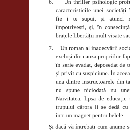
6.
Un thriller psihologic prof
caracteristicile unei societăți 
fie i te supui, și atunci r
împotrivești, și, în consecință
brațele libertății mult visate s
7.
Un roman al inadecvării social
excluși din cauza propriilor fa
în serie evadat, deposedat de 
și privit cu suspiciune. În aceea
una dintre instructoarele din ta
nu spune niciodată nu une
Naivitatea, lipsa de educație 
trupului cărora li se dedă cu
într-un magnet pentru belele.
Și dacă vă întrebați cum anume se