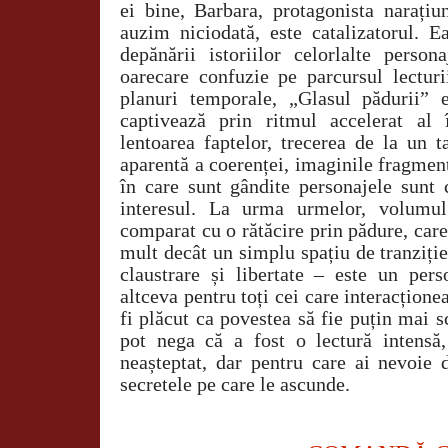
ei bine, Barbara, protagonista narațiu
auzim niciodată, este catalizatorul. E
depănării istoriilor celorlalte perso
oarecare confuzie pe parcursul lectu
planuri temporale, „Glasul pădurii”
captivează prin ritmul accelerat al 
lentoarea faptelor, trecerea de la un t
aparentă a coerenței, imaginile fragmenta
în care sunt gândite personajele sunt c
interesul. La urma urmelor, volumu
comparat cu o rătăcire prin pădure, car
mult decât un simplu spațiu de tranziție 
claustrare și libertate – este un per
altceva pentru toți cei care interacțione
fi plăcut ca povestea să fie puțin mai s
pot nega că a fost o lectură intensă
neașteptat, dar pentru care ai nevoie 
secretele pe care le ascunde.