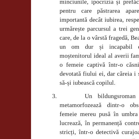
minciunile, ipocrizia și prefăc
pentru care păstrarea apar
importantă decât iubirea, respe
urmărește parcursul a trei gen
care, de la o vârstă fragedă, Be
un om dur și incapabil d
moștenitorul ideal al averii fam
o femeie captivă într-o căsn
devotată fiului ei, dar căreia i 
să-și iubească copilul.
3.
Un bildungsroman 
metamorfozează dintr-o obse
femeie mereu pusă în umbra b
lucrează, în permanență contr
stricți, într-o detectivă curaj