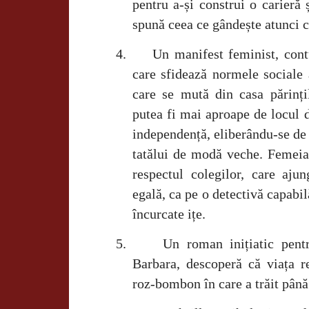
pentru a-și construi o carieră ș
spună ceea ce gândește atunci câ
4.
Un manifest feminist, contu
care sfidează normele sociale
care se mută din casa părinți
putea fi mai aproape de locul
independență, eliberându-se de 
tatălui de modă veche. Femeia 
respectul colegilor, care aj
egală, ca pe o detectivă capabil
încurcate ițe.
5.
Un roman inițiatic pent
Barbara, descoperă că viața re
roz-bombon în care a trăit pân