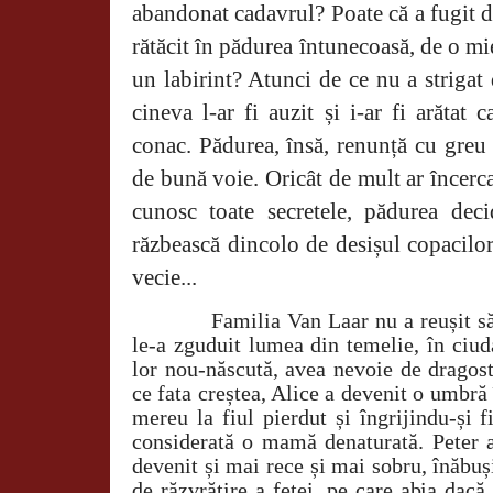
abandonat cadavrul? Poate că a fugit de
rătăcit în pădurea întunecoasă, de o mi
un labirint? Atunci de ce nu a strigat
cineva l-ar fi auzit și i-ar fi arătat
conac. Pădurea, însă, renunță cu greu l
de bună voie. Oricât de mult ar încerca
cunosc toate secretele, pădurea deci
răzbească dincolo de desișul copacilor 
vecie...
Familia Van Laar nu a reușit să
le-a zguduit lumea din temelie, în ciud
lor nou-născută, avea nevoie de dragost
ce fata creștea, Alice a devenit o umbră 
mereu la fiul pierdut și îngrijindu-și f
considerată o mamă denaturată. Peter al
devenit și mai rece și mai sobru, înăbuș
de răzvrătire a fetei, pe care abia dacă