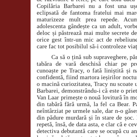
Copilăria Barbarei nu a fost una uș
eclipsată de fantoma fratelui mai mar
maturizeze mult prea repede. Acu
adolescenta gândește ca un adult, vorb
deloc și păstrează mai multe secrete de
orice gest într-un mic act de rebeliun
care fac tot posibilul să-i controleze viaț
Ca să o țină sub supraveghere, păr
tabăra de vară deschisă chiar pe pro
cunoaște pe Tracy, o fată liniștită și 
confidentă, fiind martora ieșirilor noctu
o macină curiozitatea, Tracy nu scoate 
Barbarei, demonstrându-i că este o prie
Van Laar primește o nouă lovitură în mo
din tabără fără urmă, la fel ca Bear. P
neîntârziat pe urmele sale, dar n-o găse
din pădure murdară și în stare de șoc. 
repetă, însă, de data asta, e clar că e ce
detectiva debutantă care se ocupă cu an