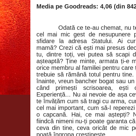
Media pe Goodreads: 4,06 (din 842
Odată ce te-au chemat, nu t
cel mai mic gest de nesupunere po
sfidare la adresa Statului. Ai cura
mamă? Crezi că ești mai presus de
tu, dintre toți, vei putea să scapi
așteaptă? Ține minte, armata ți-e m
orice membru al familiei pentru care ți
trebuie să rămână totul pentru tine.
înainte, vreun bancher bogat sau un
când primești scrisoarea, ești o
Experiență... Nu ai nevoie de așa ce
te învățăm cum să tragi cu arma, cu
cel mai important, cum să-l reperezi 
o capcană. Hai, ce mai aștepți? 
fiindcă nimeni nu-ți poate garanta c
ceva din tine, ceva oricât de mic p
poată îngropa creștinește.