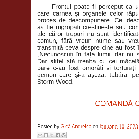
Frontul poate fi perceput ca un
care carnea și organele celor răpu
proces de descompunere. Cei desco
să fie îngropați creștinește sau conf
ale căror trupuri nu sunt identifica
comun, fără vreun nume sau vre
transmită ceva despre cine au fost î
„Necunoscuți în fața lumii, dar nu 
Dar altfel stă treaba cu cei măcelă
pare c-au fost omorâți și torturați
demon care și-a așezat tabăra, pe
Storm Wood.
COMANDĂ 
Posted by
Gică Andreica
on
ianuarie 10, 2023