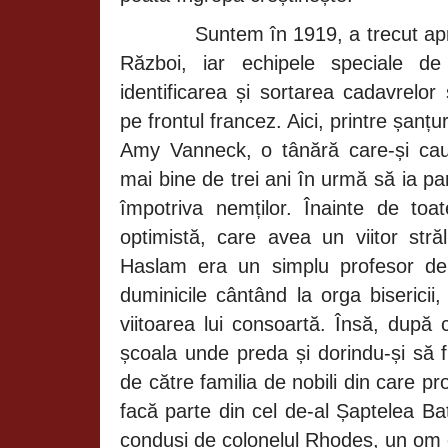
Suntem în 1919, a trecut ap
Război, iar echipele speciale d
identificarea și sortarea cadavrelo
pe frontul francez. Aici, printre șanțuri
Amy Vanneck, o tânără care-și caut
mai bine de trei ani în urmă să ia par
împotriva nemților. Înainte de to
optimistă, care avea un viitor stră
Haslam
era un simplu profesor de
duminicile cântând la orga bisericii, 
viitoarea lui consoartă. Însă, după 
școala unde preda și dorindu-și să f
de către familia de nobili din care 
facă parte din cel de-al Șaptelea Ba
conduși de colonelul Rhodes, un om c