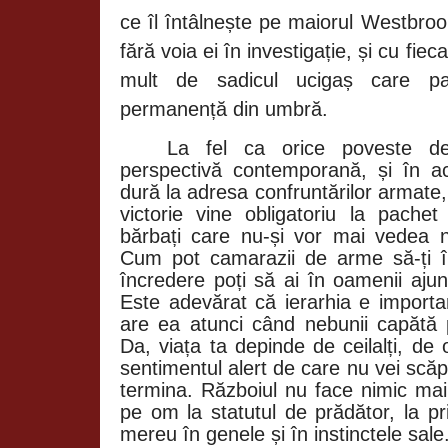
ce îl întâlnește pe maiorul
Westbroo
fără voia ei în investigație, și cu fie
mult de sadicul ucigaș care p
permanență din umbră.
La fel ca orice poveste de
perspectivă contemporană, și în ac
dură la adresa confruntărilor armate, 
victorie vine obligatoriu la pachet
bărbați care nu-și vor mai vedea nic
Cum pot camarazii de arme să-ți î
încredere poți să ai în oamenii ajun
Este adevărat că ierarhia e importa
are ea atunci când nebunii capătă 
Da, viața ta depinde de ceilalți, de 
sentimentul alert de care nu vei scăp
termina. Războiul nu face nimic mai
pe om la statutul de prădător, la pr
mereu în genele și în instinctele sale