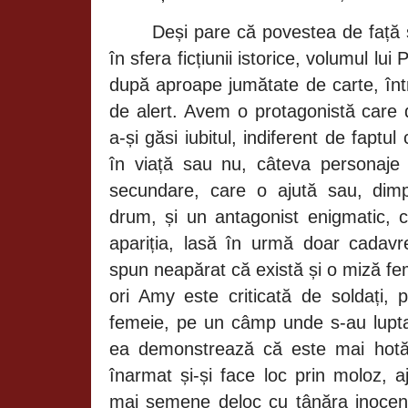
Deși pare că povestea de față 
în sfera ficțiunii istorice, volumul lu
după aproape jumătate de carte, într
de alert. Avem o protagonistă care 
a-și găsi iubitul, indiferent de faptu
în viață sau nu, câteva personaje
secundare, care o ajută sau, dimpo
drum, și un antagonist enigmatic, c
apariția, lasă în urmă doar cadavr
spun neapărat că există și o miză fe
ori Amy este criticată de soldați,
femeie, pe un câmp unde s-au luptat
ea demonstrează că este mai hotă
înarmat și-și face loc prin moloz, 
mai semene deloc cu tânăra inocen