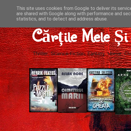
This site uses cookies from Google to deliver its servic
are shared with Google along with performance and secu
statistics, and to detect and address abuse.
Cărțile Mele Ș
Thriller, Science-Fiction, Fantasy, Horror, Cla