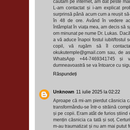
căutam pe internet, am dat peste măr
L-am contactat și i-am explicat pro
surprinsă până acum cum a reușit să-
în 48 de ore. Având în vedere ac
întâmplat în viața mea, am decis să s
om minunat pe nume Dr. Lukas. Dacă 
a vă aduce înapoi fostul iubit/fostul 
copil, vă rugăm să îl contacta
okukutemple@gmail.com sau, de as
WhatsApp +44-7469341745 și vă 
dumneavoastră se va întoarce cu sig
Răspundeți
Unknown
11 iulie 2025 la 02:22
Aproape că mi-am pierdut căsnicia 
transformându-se într-o străină com
și pe copii. Eram atât de furios știind
mențin căsnicia ca tată și soț. Certur
m-au traumatizat și nu am mai putut f