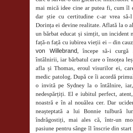
mai mică idee cine ar putea fi, cum îl
dar știe cu certitudine c-ar vrea să-l
Dorința ei devine realitate. Aflată la o a
un bărbat educat și simțit, un incident
față-n față cu iubirea vieții ei – din cau
von
Willebrand
, începe să-i curgă
întâlnirii, iar bărbatul care o însoțea l
afla și Thomas, eroul visurilor ei, ca
medic patolog. După ce îi acordă primu
o invită pe Sydney la o întâlnire, ia
nedespărțiți. El e iubitul perfect, atent
noastră e în al nouălea cer. Dar ucide
neașteptată a lui Bonnie tulbură lu
îndrăgostiți, mai ales că, într-un m
pasiune pentru sânge îl înscrie din start 