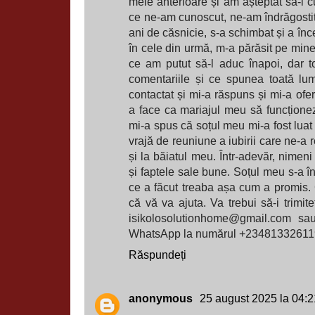
mele anterioare și am așteptat să-l 
ce ne-am cunoscut, ne-am îndrăgostit
ani de căsnicie, s-a schimbat și a înc
în cele din urmă, m-a părăsit pe mine 
ce am putut să-l aduc înapoi, dar to
comentariile și ce spunea toată lu
contactat și mi-a răspuns și mi-a oferit
a face ca mariajul meu să funcționez
mi-a spus că soțul meu mi-a fost luat 
vrajă de reuniune a iubirii care ne-a 
și la băiatul meu. Într-adevăr, nimeni
și faptele sale bune. Soțul meu s-a î
ce a făcut treaba așa cum a promis. Co
că vă va ajuta. Va trebui să-i trimit
isikolosolutionhome@gmail.com sau
WhatsApp la numărul +23481332611
Răspundeți
anonymous
25 august 2025 la 04:2