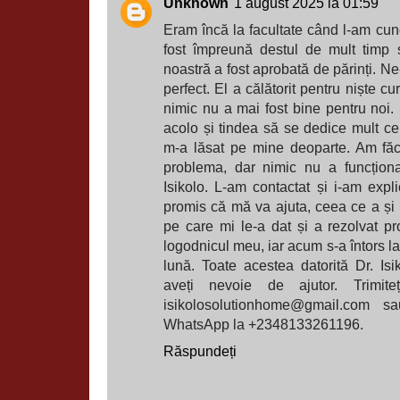
Unknown
1 august 2025 la 01:59
Eram încă la facultate când l-am cu
fost împreună destul de mult timp ș
noastră a fost aprobată de părinți. Ne-
perfect. El a călătorit pentru niște cu
nimic nu a mai fost bine pentru noi
acolo și tindea să se dedice mult ce
m-a lăsat pe mine deoparte. Am făc
problema, dar nimic nu a funcțion
Isikolo. L-am contactat și i-am expli
promis că mă va ajuta, ceea ce a și f
pe care mi le-a dat și a rezolvat 
logodnicul meu, iar acum s-a întors l
lună. Toate acestea datorită Dr. Is
aveți nevoie de ajutor. Trimit
isikolosolutionhome@gmail.com sa
WhatsApp la +2348133261196.
Răspundeți