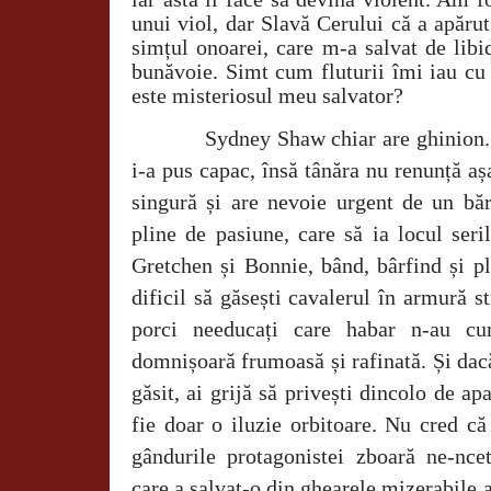
unui viol, dar Slavă Cerului că a apărut
simțul onoarei, care m-a salvat de libi
bunăvoie. Simt cum fluturii îmi iau cu 
este misteriosul meu salvator?
Sydney Shaw chiar are ghinion. 
i-a pus capac, însă tânăra nu renunță a
singură și are nevoie urgent de un băr
pline de pasiune, care să ia locul seri
Gretchen și Bonnie, bând, bârfind și p
dificil să găsești cavalerul în armură st
porci needucați care habar n-au 
domnișoară frumoasă și rafinată. Și dacă,
găsit, ai grijă să privești dincolo de ap
fie doar o iluzie orbitoare. Nu cred c
gândurile protagonistei zboară ne-nce
care a salvat-o din ghearele mizerabile a