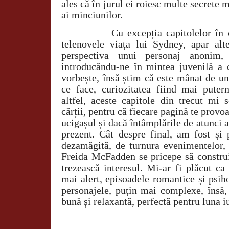
ales că în jurul ei roiesc multe secrete 
ai minciunilor.
Cu excepția capitolelor în car
telenovele viața lui Sydney, apar alt
perspectiva unui personaj anonim
introducându-ne în mintea juvenilă a 
vorbește, însă știm că este mânat de u
ce face, curiozitatea fiind mai puter
altfel, aceste capitole din trecut mi 
cărții, pentru că fiecare pagină te provo
ucigașul și dacă întâmplările de atunci 
prezent. Cât despre final, am fost și 
dezamăgită, de turnura evenimentelor, 
Freida McFadden se pricepe să construi
trezească interesul. Mi-ar fi plăcut ca
mai alert, episoadele romantice și psih
personajele, puțin mai complexe, însă, 
bună și relaxantă, perfectă pentru luna iu