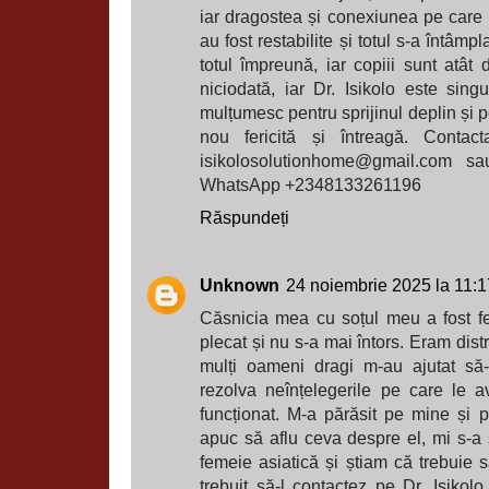
iar dragostea și conexiunea pe care
au fost restabilite și totul s-a întâm
totul împreună, iar copiii sunt atât 
niciodată, iar Dr. Isikolo este singu
mulțumesc pentru sprijinul deplin și p
nou fericită și întreagă. Contact
isikolosolutionhome@gmail.com sau
WhatsApp +2348133261196
Răspundeți
Unknown
24 noiembrie 2025 la 11:1
Căsnicia mea cu soțul meu a fost fe
plecat și nu s-a mai întors. Eram distr
mulți oameni dragi m-au ajutat să-
rezolva neînțelegerile pe care le 
funcționat. M-a părăsit pe mine și pe
apuc să aflu ceva despre el, mi s-a
femeie asiatică și știam că trebuie s
trebuit să-l contactez pe Dr. Isikolo