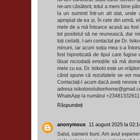
ne-am căsătorit, totul a mers bine p
la un summit într-un alt stat, unde 
apropiat de ea și, în cele din urmă, el
mele de a mă întoarce acasă au fost în
tot posibilul să ne reunească, dar ni
toți ceilalți, l-am contactat pe Dr. Isik
minuni, iar acum soția mea s-a întors
fost hipnotizată de tipul care fugi
lăsat niciodată emoțiile să mă domi
mele cu ea. Dr. Isikolo este un vrăjito
când spune că rezultatele se vor ma
Contactați-l acum dacă aveți nevoie de
adresa isikolosolutionhome@gmail.co
WhatsApp la numărul +23481332611
Răspundeți
anonymous
11 august 2025 la 02:1
Salut, oameni buni. Am avut experiențe 