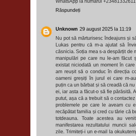
WhatsApp la numărul +23481332611
Răspundeți
Unknown
29 august 2025 la 11:19
Nu pot să mărturisesc îndeajuns și să
Lukas pentru că m-a ajutat să învin
căsnicia. Soția mea s-a despărțit de 
manipulări pe care nu le-am făcut ș
existat niciodată un moment în care
am reușit să o conduc în direcția co
oameni greșiți în jurul ei care m-
puțin ca un bărbat și să creadă că nu
ei, iar asta a făcut-o să fie părăsită.
putut, așa că a trebuit să o contactez
problemele pe care le aveam cu e
recăpătat familia și cred cu tărie că bu
totdeauna. Toate acestea au venit
manifestarea rezultatului muncii s
zile. Trimiteți-i un e-mail la okukut