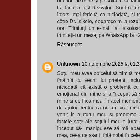
din nou pe mine și pe soția mea, iar t
l-a făcut a fost dezvăluit. Sunt rec
întors, mai fericită ca niciodată, și
către Dr. Isikolo, deoarece mi-a rezo
ore. Trimiteți un e-mail la: isiko
trimiteți-i un mesaj pe WhatsApp la
Răspundeți
Unknown
10 noiembrie 2025 la 01:
Soțul meu avea obiceiul să trimită m
întâlniri cu vechii lui prieteni, inc
niciodată că există o problemă cu
emoțional din mine și a început să
mine și de fiica mea. În acel momen
de ajutor pentru că nu am vrut niciod
venit în ajutorul meu și problema 
fostele soțe ale soțului meu a jurat 
început să-l manipuleze să mă aba
mea, ceea ce s-ar fi întâmplat în cel