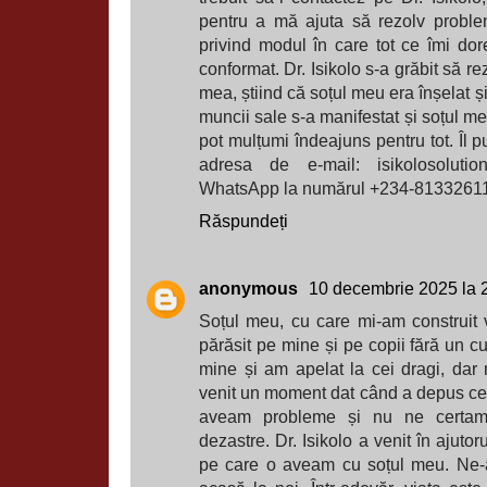
pentru a mă ajuta să rezolv proble
privind modul în care tot ce îmi d
conformat. Dr. Isikolo s-a grăbit să r
mea, știind că soțul meu era înșelat ș
muncii sale s-a manifestat și soțul me
pot mulțumi îndeajuns pentru tot. Îl pu
adresa de e-mail: isikolosolut
WhatsApp la numărul +234-8133261
Răspundeți
anonymous
10 decembrie 2025 la 
Soțul meu, cu care mi-am construit 
părăsit pe mine și pe copii fără un cu
mine și am apelat la cei dragi, dar
venit un moment dat când a depus cer
aveam probleme și nu ne certam
dezastre. Dr. Isikolo a venit în ajuto
pe care o aveam cu soțul meu. Ne-a 