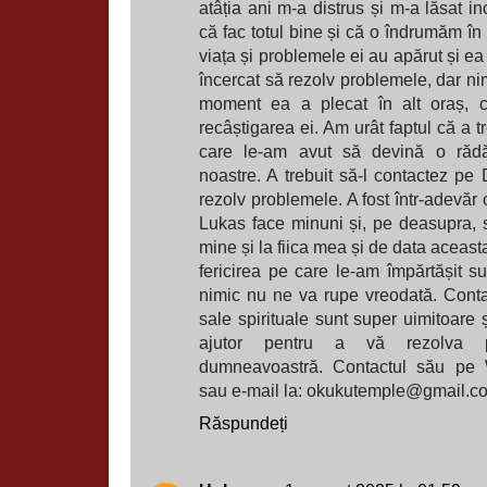
atâția ani m-a distrus și m-a lăsat i
că fac totul bine și că o îndrumăm în
viața și problemele ei au apărut și ea
încercat să rezolv problemele, dar nim
moment ea a plecat în alt oraș, c
recâștigarea ei. Am urât faptul că a t
care le-am avut să devină o rădăc
noastre. A trebuit să-l contactez pe 
rezolv problemele. A fost într-adevăr 
Lukas face minuni și, pe deasupra, 
mine și la fiica mea și de data aceast
fericirea pe care le-am împărtășit 
nimic nu ne va rupe vreodată. Contact
sale spirituale sunt super uimitoare 
ajutor pentru a vă rezolva pr
dumneavoastră. Contactul său pe
sau e-mail la: okukutemple@gmail.c
Răspundeți