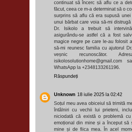
continuat să încerc să aflu ce a de
făcut, ceea ce m-a determinat să o con
surprins să aflu că era supusă unei
unui bărbat care voia să-mi distrugă 
Dr. Isikolo a trebuit să intervi
asigurându-se astfel că a fost sal
magice negre pe care le-au folosit a
să-mi reunesc familia cu ajutorul Dr.
veșnic recunoscător. Ad
isikolosolutionhome@gmail.com 
WhatsApp la +2348133261196.
Răspundeți
Unknown
18 iulie 2025 la 02:42
Soțul meu avea obiceiul să trimită m
întâlniri cu vechii lui prieteni, inc
niciodată că există o problemă cu
emoțional din mine și a început să
mine și de fiica mea. În acel mom