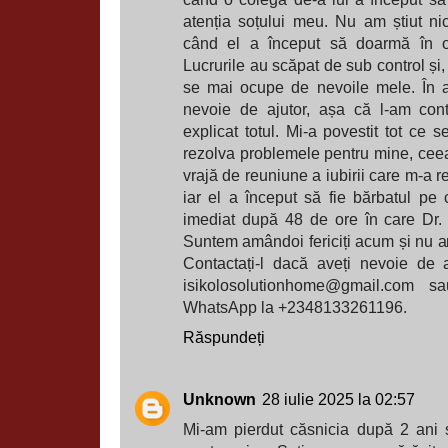
atenția soțului meu. Nu am știut n
când el a început să doarmă în o
Lucrurile au scăpat de sub control și,
se mai ocupe de nevoile mele. În 
nevoie de ajutor, așa că l-am cont
explicat totul. Mi-a povestit tot ce 
rezolva problemele pentru mine, ceea 
vrajă de reuniune a iubirii care m-a r
iar el a început să fie bărbatul pe 
imediat după 48 de ore în care Dr. 
Suntem amândoi fericiți acum și nu ar f
Contactați-l dacă aveți nevoie de a
isikolosolutionhome@gmail.com sa
WhatsApp la +2348133261196.
Răspundeți
Unknown
28 iulie 2025 la 02:57
Mi-am pierdut căsnicia după 2 ani ș