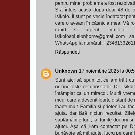
pentru mine, problema a fost rezolvat
S-a întors acasă după doar 48 de o
Isikolo. Îi sunt pe vecie îndatorat pe
care o aveam în căsnicia mea. Vă rog 
rapid și urgent, trimiteți-
isikolosolutionhome@gmail.com sa
WhatsApp la numărul: +2348133261
Răspundeți
Unknown
17 noiembrie 2025 la 00:
Sunt aici să spun tot ce am trăit cu
oricine este recunoscător. Dr. Isikol
întâmplat ca un miracol. Multă vre
meu, care a devenit foarte distant de 
foarte mult. Familia și prietenii au fă
ajuta, dar fără niciun rezultat. Zil
săptămânile luni, iar lunile doi ani ș
ajutor. Așa că l-am contactat pe Dr. 
bunăvoie să mă ajute, lucru pe care l-a