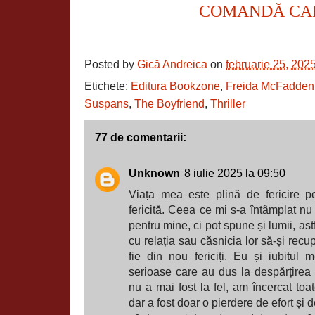
COMANDĂ CA
Posted by
Gică Andreica
on
februarie 25, 202
Etichete:
Editura Bookzone
,
Freida McFadden
Suspans
,
The Boyfriend
,
Thriller
77 de comentarii:
Unknown
8 iulie 2025 la 09:50
Viața mea este plină de fericire 
fericită. Ceea ce mi s-a întâmplat nu
pentru mine, ci pot spune și lumii, as
cu relația sau căsnicia lor să-și rec
fie din nou fericiți. Eu și iubitu
serioase care au dus la despărțirea
nu a mai fost la fel, am încercat toa
dar a fost doar o pierdere de efort și d