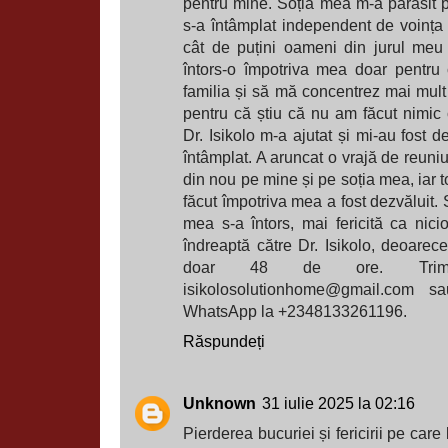
pentru mine. Soția mea m-a părăsit pe
s-a întâmplat independent de voința
cât de puțini oameni din jurul meu
întors-o împotriva mea doar pentru
familia și să mă concentrez mai mult 
pentru că știu că nu am făcut nimic 
Dr. Isikolo m-a ajutat și mi-au fost 
întâmplat. A aruncat o vrajă de reun
din nou pe mine și pe soția mea, iar t
făcut împotriva mea a fost dezvăluit.
mea s-a întors, mai fericită ca nici
îndreaptă către Dr. Isikolo, deoarec
doar 48 de ore. Trimi
isikolosolutionhome@gmail.com sa
WhatsApp la +2348133261196.
Răspundeți
Unknown
31 iulie 2025 la 02:16
Pierderea bucuriei și fericirii pe car