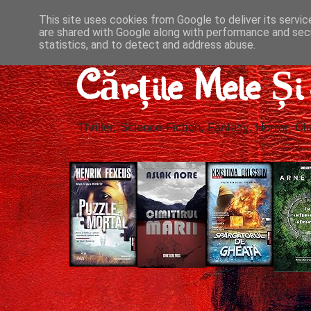
This site uses cookies from Google to deliver its servic
are shared with Google along with performance and secu
statistics, and to detect and address abuse.
Cărțile Mele Ș
Thriller, Science-Fiction, Fantasy, Horror, Cla