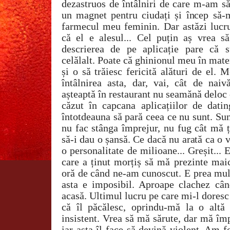
dezastruos de întâlniri de care m-am s
un magnet pentru ciudați și încep să-
farmecul meu feminin. Dar astăzi lucru
că el e alesul... Cel puțin aș vrea să
descrierea de pe aplicație pare că 
celălalt. Poate că ghinionul meu în mater
și o să trăiesc fericită alături de el.
întâlnirea asta, dar, vai, cât de na
așteaptă în restaurant nu seamănă deloc
căzut în capcana aplicațiilor de datin
întotdeauna să pară ceea ce nu sunt. Sun
nu fac stânga împrejur, nu fug cât mă ț
să-i dau o șansă. Ce dacă nu arată ca o
o personalitate de milioane... Greșit... 
care a ținut morțiș să mă prezinte mai
oră de când ne-am cunoscut. E prea mult
asta e imposibil. Aproape clachez câ
acasă. Ultimul lucru pe care mi-l doresc 
că îl păcălesc, oprindu-mă la o altă 
insistent. Vrea să mă sărute, dar mă împ
iar asta îl face să devină violent. Am f