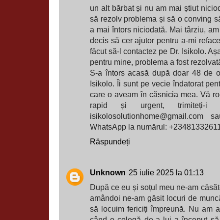
un alt bărbat și nu am mai știut nici
să rezolv problema și să o conving să
a mai întors niciodată. Mai târziu, am
decis să cer ajutor pentru a-mi refac
făcut să-l contactez pe Dr. Isikolo. Aș
pentru mine, problema a fost rezolvat
S-a întors acasă după doar 48 de o
Isikolo. Îi sunt pe vecie îndatorat pe
care o aveam în căsnicia mea. Vă rog 
rapid și urgent, trimiteți
isikolosolutionhome@gmail.com sa
WhatsApp la numărul: +2348133261
Răspundeți
Unknown
25 iulie 2025 la 01:13
După ce eu și soțul meu ne-am căsător
amândoi ne-am găsit locuri de munc
să locuim fericiți împreună. Nu am 
când o colegă de-a lui a început să f