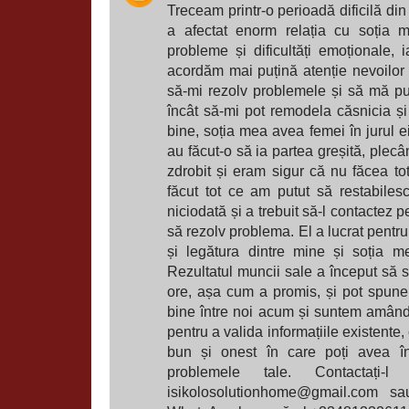
Treceam printr-o perioadă dificilă din
a afectat enorm relația cu soția 
probleme și dificultăți emoționale, 
acordăm mai puțină atenție nevoilor c
să-mi rezolv problemele și să mă pu
încât să-mi pot remodela căsnicia ș
bine, soția mea avea femei în jurul ei
au făcut-o să ia partea greșită, plecâ
zdrobit și eram sigur că nu făcea t
făcut tot ce am putut să restabiles
niciodată și a trebuit să-l contactez p
să rezolv problema. El a lucrat pentru
și legătura dintre mine și soția m
Rezultatul muncii sale a început să
ore, așa cum a promis, și pot spune
bine între noi acum și suntem amândoi
pentru a valida informațiile existente
bun și onest în care poți avea î
problemele tale. Contactați
isikolosolutionhome@gmail.com sau