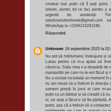
credeai mai puțin că îl poți primi.
Isikolo, pentru tot ce faci pentru a
urgentă de asistență. Tr
isikolosolutionhome@gmail.com 
WhatsApp la +2348133261196.
Răspundeți
Unknown
18 septembrie 2025 la 02
Nu pot să mărturisesc îndeajuns și să
Lukas pentru că m-a ajutat să învin
căsnicia. Soția mea s-a despărțit de 
manipulări pe care nu le-am făcut și n
Nu a existat niciodată un moment în 
nu am reușit să o îndrum în direcția c
oameni greșiți în jurul ei care m-
puțin ca un bărbat și să creadă că nu
ei, iar asta a făcut-o să fie părăsită.
putut, așa că a trebuit să o contactez
problemele pe care le aveam cu e