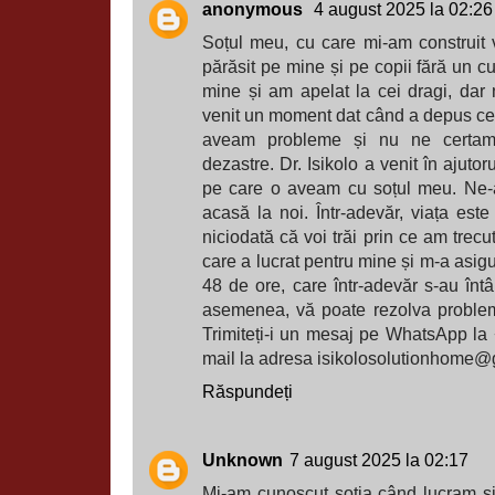
anonymous
4 august 2025 la 02:26
Soțul meu, cu care mi-am construit 
părăsit pe mine și pe copii fără un cu
mine și am apelat la cei dragi, dar
venit un moment dat când a depus cer
aveam probleme și nu ne certam
dezastre. Dr. Isikolo a venit în ajuto
pe care o aveam cu soțul meu. Ne-a 
acasă la noi. Într-adevăr, viața est
niciodată că voi trăi prin ce am trecut,
care a lucrat pentru mine și m-a asigu
48 de ore, care într-adevăr s-au în
asemenea, vă poate rezolva problem
Trimiteți-i un mesaj pe WhatsApp l
mail la adresa isikolosolutionhome
Răspundeți
Unknown
7 august 2025 la 02:17
Mi-am cunoscut soția când lucram ș