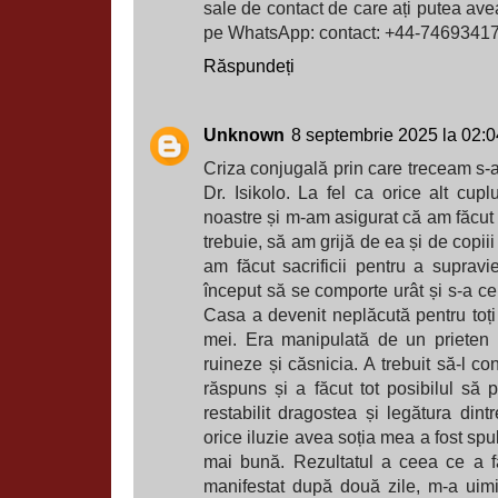
sale de contact de care ați putea av
pe WhatsApp: contact: +44-7469341
Răspundeți
Unknown
8 septembrie 2025 la 02:0
Criza conjugală prin care treceam s-a
Dr. Isikolo. La fel ca orice alt cup
noastre și m-am asigurat că am făcut 
trebuie, să am grijă de ea și de copii
am făcut sacrificii pentru a suprav
început să se comporte urât și s-a ce
Casa a devenit neplăcută pentru toți c
mei. Era manipulată de un prieten 
ruineze și căsnicia. A trebuit să-l con
răspuns și a făcut tot posibilul să
restabilit dragostea și legătura di
orice iluzie avea soția mea a fost sp
mai bună. Rezultatul a ceea ce a fă
manifestat după două zile, m-a uim