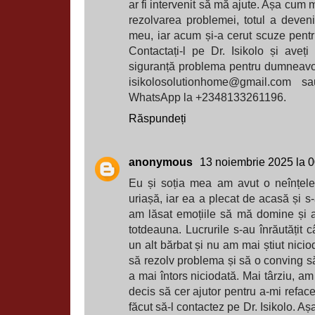
ar fi intervenit să mă ajute. Așa cum 
rezolvarea problemei, totul a deveni
meu, iar acum și-a cerut scuze pentr
Contactați-l pe Dr. Isikolo și aveț
siguranță problema pentru dumneavoast
isikolosolutionhome@gmail.com sa
WhatsApp la +2348133261196.
Răspundeți
anonymous
13 noiembrie 2025 la 
Eu și soția mea am avut o neînțele
uriașă, iar ea a plecat de acasă și s-a
am lăsat emoțiile să mă domine și 
totdeauna. Lucrurile s-au înrăutățit
un alt bărbat și nu am mai știut nici
să rezolv problema și să o conving să
a mai întors niciodată. Mai târziu, am
decis să cer ajutor pentru a-mi refac
făcut să-l contactez pe Dr. Isikolo. Aș