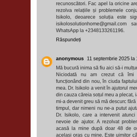
recunoscători. Fac apel la oricine ar
rezolva relațiile și problemele con
Isikolo, deoarece soluția este si
isikolosolutionhome@gmail.com sa
WhatsApp la +2348133261196.
Răspundeți
anonymous
11 septembrie 2025 la 
Mă bucură inima să fiu aici să-i mulțu
Niciodată nu am crezut că îmi 
funcționând din nou, în ciuda faptului
mea. Dr. Isikolo a venit în ajutorul 
din cauza căreia soțul meu a plecat, i
mi-a devenit greu să mă descurc fără e
timpul, dar nimeni nu ne-a putut aju
Dr. Isikolo, care a intervenit atu
nevoie de ajutor. A rezolvat proble
acasă la mine după doar 48 de ore
același oraș cu mine. Este uimitor c