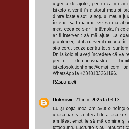
urgentă de ajutor, pentru că nu am v
Isikolo a venit în ajutorul meu și p
dintre fostele soții a soțului meu a jur
început să-l manipuleze să mă aba
mea, ceea ce s-ar fi întâmplat în cel
ar fi intervenit să mă ajute. La do
problemei, totul a devenit minunat înt
și-a cerut scuze pentru tot și suntem
Dr. Isikolo și aveți încredere că va 
pentru dumneavoastră. Trim
isikolosolutionhome@gmail.com sa
WhatsApp la +2348133261196.
Răspundeți
Unknown
21 iulie 2025 la 03:13
Eu și soția mea am avut o neînțele
uriașă, iar ea a plecat de acasă și s-a
am lăsat emoțiile să mă domine și 
totdeauna. Lucrurile s-au înrăutățit