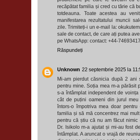
recăpătat familia și cred cu tărie că bu
totdeauna. Toate acestea au venit
manifestarea rezultatului muncii s
zile. Trimiteți-i un e-mail la: okuku
sale de contact, de care ați putea av
pe WhatsApp: contact: +44-7469341
Răspundeți
Unknown
22 septembrie 2025 la 11
Mi-am pierdut căsnicia după 2 ani ș
pentru mine. Soția mea m-a părăsit pe
s-a întâmplat independent de voința
cât de puțini oameni din jurul meu
întors-o împotriva mea doar pentru
familia și să mă concentrez mai mult 
pentru că știu că nu am făcut nimic 
Dr. Isikolo m-a ajutat și mi-au fost 
întâmplat. A aruncat o vrajă de reun