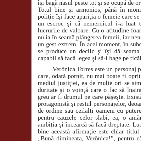
îşi bagă nasul peste tot şi se ocupă de o
Totul bine şi armonios, până în mome
poliţie îşi face apariţia o femeie care se
un escroc şi că nemernicul i-a luat t
lucrurile de valoare. Cu o atitudine foar
nu ia în seamă plângerea femeii, iar nen
un gest extrem. În acel moment, în subc
se produce un declic şi îşi dă seama
capabil să facă legea şi să-i bage pe tică
Verônica Torres este un personaj p
care, odată pornit, nu mai poate fi oprit
mediul justiţiei, ea de multe ori se si
duritate şi o voinţă care o fac să înai
greu ar fi drumul pe care păşeşte. Exis
protagonistă şi restul personajelor, deo
de ordine sau ceilalţi oameni cu puter
pentru cauzele celor slabi, ea, o amăr
ambiţia şi încearcă să facă dreptate. Lu
bine această afirmaţie este chiar titlu
„Bună dimineaţa, Verônica!”, pentru că