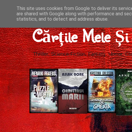
This site uses cookies from Google to deliver its servic
are shared with Google along with performance and secu
statistics, and to detect and address abuse.
Cărțile Mele Ș
Thriller, Science-Fiction, Fantasy, Horror, Cla