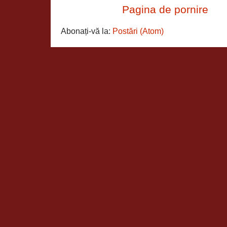
Pagina de pornire
Abonați-vă la:
Postări (Atom)