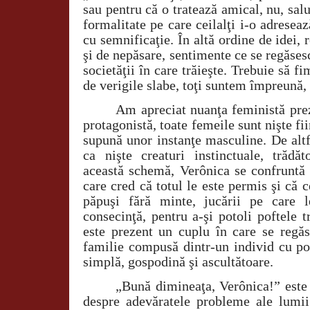
sau pentru că o tratează amical, nu, salu
formalitate pe care ceilalţi i-o adreseaz
cu semnificaţie. În altă ordine de idei, 
şi de nepăsare, sentimente ce se regăsesc
societăţii în care trăieşte. Trebuie să f
de verigile slabe, toţi suntem împreună, 
Am apreciat nuanţa feministă pre
protagonistă, toate femeile sunt nişte fii
supună unor instanţe masculine. De altf
ca nişte creaturi instinctuale, trădăt
această schemă, Verônica se confruntă 
care cred că totul le este permis şi că 
păpuşi fără minte, jucării pe care l
consecinţă, pentru a-şi potoli poftele tr
este prezent un cuplu în care se regăs
familie compusă dintr-un individ cu po
simplă, gospodină şi ascultătoare.
„Bună dimineaţa, Verônica!” este
despre adevăratele probleme ale lumii 