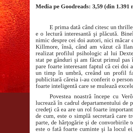
Media pe Goodreads: 3,59 (din 1.391 
E prima dată când citesc un thrille
e o lectură interesantă şi plăcută. Bin
nimic despre cei doi autori, nici măca
Killmore, însă, când am văzut că Ila
realizat profilul psihologic al lui De
stat pe gânduri şi am făcut primul pas 
pare foarte interesant faptul că cei doi 
un timp în umbră, creând un profil fal
publicitară căreia i-au conferit o person
foarte inteligentă care se mulează excel
Povestea noastră începe cu Verô
lucrează în cadrul departamentului de p
credeţi că ea are un rol foarte important
de cum, este o simplă secretară care t
parte, de hârţogărie şi de convorbirile 
este o fată foarte cuminte şi la locul ei