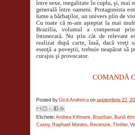
între sexe, inegalitate în cuplu, şi, mai 
generală între oameni. Protagonista est
lume a bărbaţilor, un univers plin de vio
Cu toate că m-am aşteptat la mai mult 
Brazilia, volumul a compensat prin
întunecată. Nu ştiu cât de relevant es
realizat după carte, însă, dacă vreţi 
esenţă a poveştii, trebuie neapărat să
curajos şi provocator.
COMANDĂ 
Posted by
Gică Andreica
on
septembrie 22, 2
Etichete:
Andrea Killmore
,
Brazilian
,
Bună dim
Casoy
,
Raphael Montes
,
Recenzie
,
Thriller
,
Ve