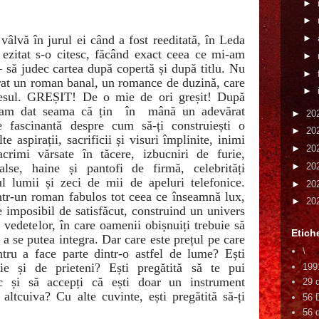
►
►
 vâlvă în jurul ei când a fost reeditată, în Leda
►
 ezitat s-o citesc, făcând exact ceea ce mi-am
►
 să judec cartea după copertă și după titlu. Nu
►
erat un roman banal, un romance de duzină, care
►
eresul. GREȘIT! De o mie de ori greșit! După
-am dat seama că țin
în
mână un adevărat
►
20
 fascinantă despre cum să-ți construiești o
►
20
te aspirații, sacrificii și visuri împlinite, inimi
►
20
acrimi vărsate în tăcere, izbucniri de furie,
alse, haine și pantofi de firmă, celebrități
►
20
ul lumii și zeci de mii de apeluri telefonice.
►
20
tr-un roman fabulos tot ceea ce înseamnă lux,
►
20
e imposibil de satisfăcut, construind un univers
l vedetelor, în care oamenii obișnuiți trebuie să
Etich
 a se putea integra. Dar care este prețul pe care
\
entru a face parte dintr-o astfel de lume? Ești
lie și de prieteni? Ești pregătită să te pui
199
c și să accepți că ești doar un instrument
29 
altcuiva? Cu alte cuvinte, ești pregătită să-ți
56 
56 d