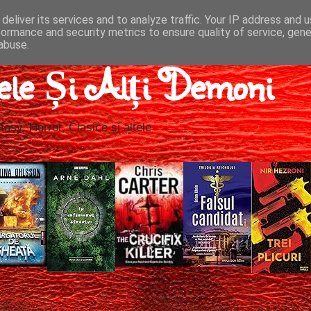
deliver its services and to analyze traffic. Your IP address and 
formance and security metrics to ensure quality of service, gen
abuse.
ele Și Alți Demoni
tasy, Horror, Clasice și altele