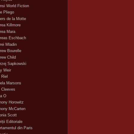
nsi World Fiction
e Pliego
ers de la Motte
rea Killmore
rea Mara
reas Eschbach
rei Mladin
rew Bourelle
rew Child
rzej Sapkowski
y Weir
 Riel
ela Marsons
 Cleeves
a O
hony Horowitz
hony McCarten
onia Scott
iții Editoriale
rtamentul din Paris