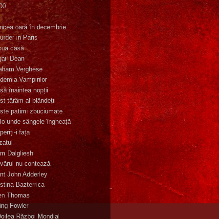
00
K
incea oară în decembrie
urder in Paris
oua casă
gail Dean
aham Verghese
demia Vampirilor
să înaintea nopții
st tărâm al blândeții
ste patimi zbuciumate
lo unde sângele îngheață
eriți-i fața
zatul
m Dalgliesh
vărul nu contează
nt John Adderley
stina Bazterrica
en Thomas
ling Fowler
Doilea Război Mondial