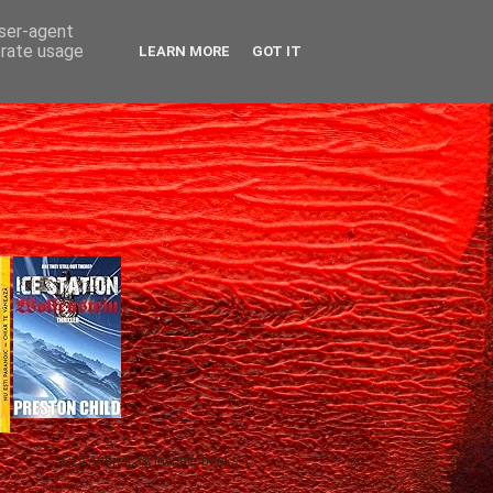
user-agent
erate usage
LEARN MORE
GOT IT
Gică Andreica's favorite books »