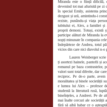
Miranda este o ființă dificilă,
devenind tot mai afurisită pe zi 
în special Emily, asistenta pri
dezgust și ură, amintindu-i const
reziste, punându-și viața pers
iubitului ei, Alex, a familiei ș
proprii demoni. Totuși, există ș
participe alături de Miranda la 
nopți minunate în compania celeb
îndepărteze de Andrea, totul păl
vicios din care nici diavolul n-o 
Lauren Weisberger scrie
ți asortezi hainele, pantofii și a
romanul pe baza contrastelor, p
valori sunt total diferite, dar ca
reciproc. Pe de-o parte, avem 
moralitatea și binele societății 
e lumea lui Alex – profesor dev
studentă la literatură rusă, lupt
bineînțeles, a Andreei. Pe de al
mai înalte cercuri ale societăți
fără să aibă habar ce o așteaptă