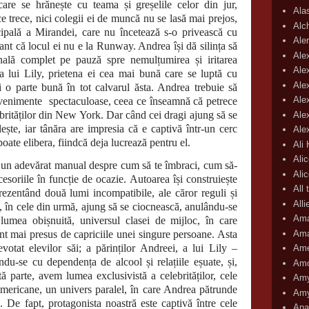
 care se hrănește cu teama și greșelile celor din jur,
Ala
ce trece, nici colegii ei de muncă nu se lasă mai prejos,
Alc
ncipală a Mirandei, care nu încetează s-o privească cu
Aler
ant că locul ei nu e la Runway. Andrea își dă silința să
Ale
onală complet pe pauză spre nemulțumirea și iritarea
Ale
i a lui Lily, prietena ei cea mai bună care se luptă cu
Ale
i o parte bună în tot calvarul ăsta. Andrea trebuie să
Ale
evenimente
spectaculoase, ceea ce înseamnă că petrece
rităților din New York. Dar când cei dragi ajung să se
Ale
ește, iar tânăra are impresia că e captivă într-un cerc
Ale
poate elibera, fiindcă deja lucrează pentru el.
Ali
Ali
 un adevărat manual despre cum să te îmbraci, cum să-
Ali
ccesoriile în funcție de ocazie. Autoarea își construiește
All 
rezentând două lumi incompatibile, ale căror reguli și
All
re, în cele din urmă, ajung să se ciocnească, anulându-se
Ama
lumea obișnuită, universul clasei de mijloc, în care
Ama
sunt mai presus de capriciile unei singure persoane. Asta
otat elevilor săi; a părinților Andreei, a lui Lily –
Ame
ându-se cu dependența de alcool și relațiile eșuate, și,
Amo
tă parte, avem lumea exclusivistă a celebrităților, cele
Amy
i americane, un univers paralel, în care Andrea pătrunde
Amy
. De fapt, protagonista noastră este captivă între cele
Ana