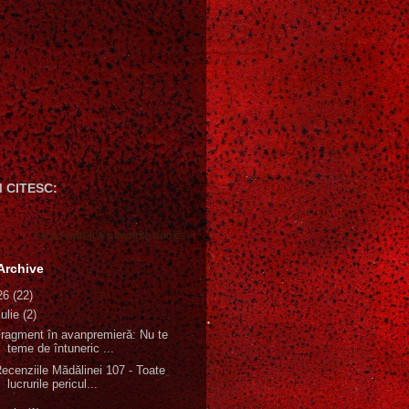
 CITESC:
Gică Andreica's favorite books »
Archive
26
(22)
iulie
(2)
ragment în avanpremieră: Nu te
teme de întuneric ...
ecenziile Mădălinei 107 - Toate
lucrurile pericul...