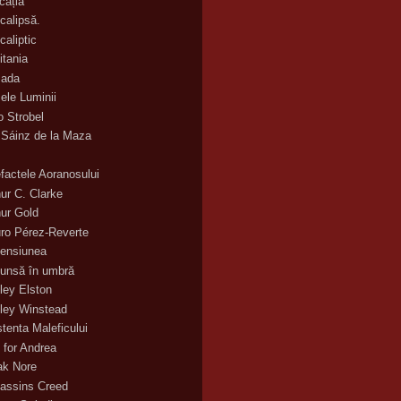
cația
calipsă.
caliptic
itania
ada
ele Luminii
o Strobel
 Sáinz de la Maza
efactele Aoranosului
hur C. Clarke
hur Gold
uro Pérez-Reverte
ensiunea
unsă în umbră
ley Elston
ley Winstead
stenta Maleficului
 for Andrea
ak Nore
assins Creed