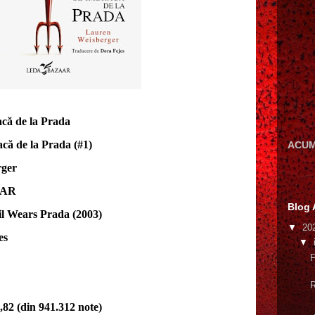
acă de la Prada
acă de la Prada (#1)
ACUM
rger
AAR
Blog 
vil Wears Prada (2003)
▼
20
es
▼
F
R
82 (din 941.312 note)