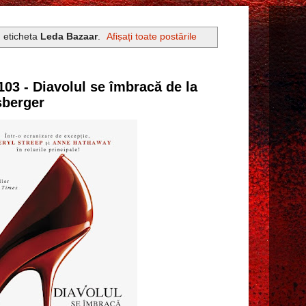
u eticheta
Leda Bazaar
.
Afișați toate postările
103 - Diavolul se îmbracă de la
sberger