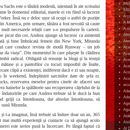
840
 Sachs este o tânără modestă, talentată în ale scrisului
84
ume în domeniul editorial, marele ei vis fiind să lucreze
A c
orker. Însă nu e deloc ușor să ocupi o astfel de poziție
A M
 din America, prin urmare, tânăra a fost nevoită să caute
A n
e mult necesarele relații care s-o propulseze în carieră.
Abi
pe picat din cer, Andrea ajunge să lucreze ca asistentă
pată și bine îmbrăcată femeie din New York, Miranda
Abr
volul care conduce revista de modă Runway – un job
Aca
-ar da viața”. Din momentul în care pășește în clădirea
Aca
imbă radical. Obligată să renunțe la blugi și la tenișii
Ace
mătase și a pantofilor cu tocuri imposibil de înalte,
Ace
ecare clipă a existenței, indiferent dacă e zi sau noapte,
Aco
u în weekend, îndeplinirii sarcinilor date de șefa ei.
Acop
cks, rezervarea meselor pentru cinele de afaceri sau
acu
ea hainelor la spălătorie sau recuperarea cățelului de la
Ada
e îndatoririle pe care Andrea trebuie să le ducă la bun
Ade
nd grijă ca întotdeauna, dar absolut întotdeauna, să
Age
o sună Miranda.
Agu
și l-a imaginat, însă trebuie să îndure doar un an, 365
Aid
t mai multă experiență și contacte ca să ajungă acolo
Ais
inerei este serios pusă la încercare. Pe lângă faptul că
Al 