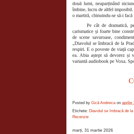
două lumi, neaparținând niciunei
îmbine, lucru de altfel imposibil
o martiră, chinuindu-se să-i facă 
Pe cât de dramatică, p
carismatice și foarte bine cons
de scene savuroase, condiment
„Diavolul se îmbracă de la Prada
respiri. E o poveste de viață c
ea. Abia aștept să devorez și v
variantă audiobook pe Voxa. Spor
C
Posted by
Gică Andreica
on
aprilie
Etichete:
Diavolul se îmbracă de la
Recenzie
marți, 31 martie 2026