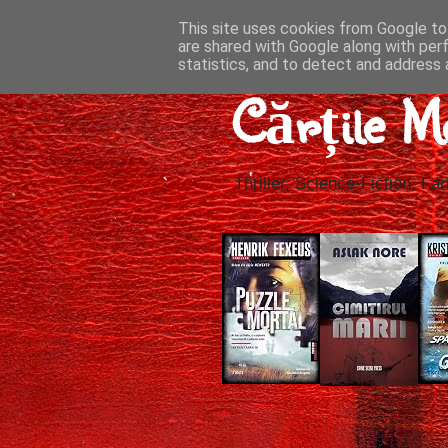
This site uses cookies from Google to 
are shared with Google along with per
statistics, and to detect and address 
Cărțile M
Thriller, Science-Fiction, Fan