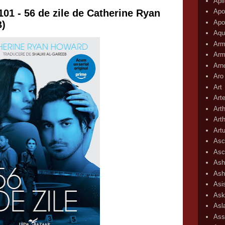
Apli
Apo
101 - 56 de zile de Catherine Ryan
Apo
)
Aqu
Arm
Arm
Arn
Aro
Art
Art
Art
Art
Art
Asc
Asc
Ash
Ash
Asi
Ask
Asl
Ass