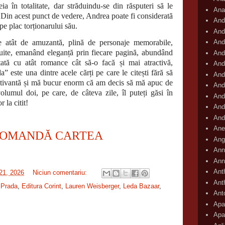
a în totalitate, dar străduindu-se din răsputeri să le
Ana
. Din acest punct de vedere, Andrea poate fi considerată
And
pe plac torționarului său.
And
e atât de amuzantă, plină de personaje memorabile,
And
truite, emanând eleganță prin fiecare pagină, abundând
And
ată cu atât romance cât să-o facă și mai atractivă,
And
” este una dintre acele cărți pe care le citești fără să
And
aptivantă și mă bucur enorm că am decis să mă apuc de
And
olumul doi, pe care, de câteva zile, îl puteți găsi în
And
 la citit!
And
And
Ane
OMANDĂ CARTEA
Ang
Ann
Ann
Ant
 21, 2026
Niciun comentariu:
Ant
 Prada
,
Editura Corint
,
Lauren Weisberger
,
Leda Bazaar
,
Ant
Apar
Apa