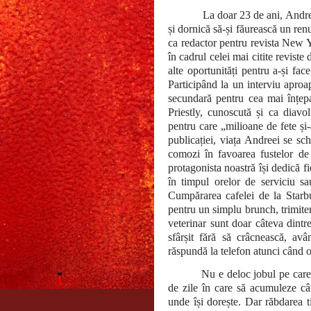
La doar 23 de ani, Andrea
și dornică să-și făurească un ren
ca redactor pentru revista New Y
în cadrul celei mai citite reviste
alte oportunități pentru a-și fac
Participând la un interviu aproa
secundară pentru cea mai înțe
Priestly, cunoscută și ca dia
pentru care „milioane de fete și
publicației, viața Andreei se sch
comozi în favoarea fustelor de 
protagonista noastră își dedică fi
în timpul orelor de serviciu sa
Cumpărarea cafelei de la Starbu
pentru un simplu brunch, trimiter
veterinar sunt doar câteva dintr
sfârșit fără să crâcnească, avâ
răspundă la telefon atunci când 
Nu e deloc jobul pe care 
de zile în care să acumuleze câ
unde își dorește. Dar răbdarea t