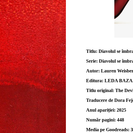
Titlu: Diavolul se îmbr
Serie: Diavolul se îmbr
Autor: Lauren Weisbe
Editura: LEDA BAZ
Titlu original: The De
Traducere de Dora Fej
Anul apariției: 2025
Număr pagini: 448
Media pe Goodreads: 3,