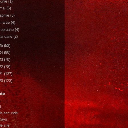
iunie
(1)
mai
(6)
aprilie
(3)
martie
(4)
februarie
(4)
ianuarie
(2)
25
(53)
24
(90)
23
(70)
22
(78)
21
(137)
20
(123)
ete
1
de secunde
Days
e zile