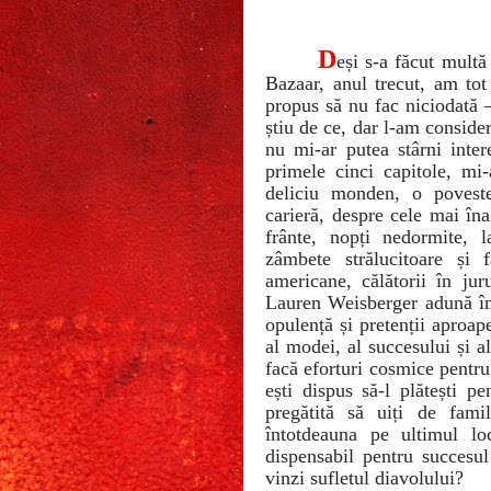
D
eși s-a făcut multă
Bazaar, anul trecut, am tot
propus să nu fac niciodată –
știu de ce, dar l-am consid
nu mi-ar putea stârni int
primele cinci capitole, mi
deliciu monden, o poveste
carieră, despre cele mai înal
frânte, nopți nedormite, l
zâmbete strălucitoare și f
americane, călătorii în jur
Lauren Weisberger adună în
opulență și pretenții aproap
al modei, al succesului și a
facă eforturi cosmice pentru
ești dispus să-l plătești p
pregătită să uiți de fami
întotdeauna pe ultimul lo
dispensabil pentru succesul 
vinzi sufletul diavolului?