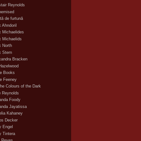
stair Reynolds
hemised
tă de furtună
x Ahndoril
x Michaelides
x Michaelids
x North
x Stern
xandra Bracken
 Hazelwood
ce Books
ce Feeney
the Colours of the Dark
ie Reynolds
nda Foody
nda Jayatissa
lia Kahaney
s Decker
 Engel
 Tintera
 Reyes