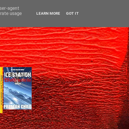
user-agent
erate usage
LEARN MORE
GOT IT
Gică Andreica's favorite books »