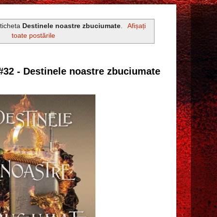
eticheta
Destinele noastre zbuciumate
.
Afișați
toate postările
#32 - Destinele noastre zbuciumate