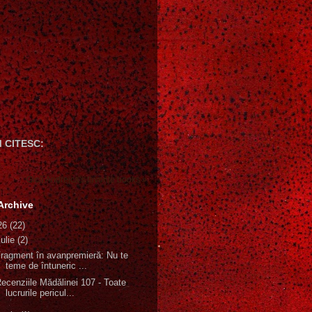
 CITESC:
Gică Andreica's favorite books »
Archive
26
(22)
iulie
(2)
ragment în avanpremieră: Nu te
teme de întuneric ...
ecenziile Mădălinei 107 - Toate
lucrurile pericul...