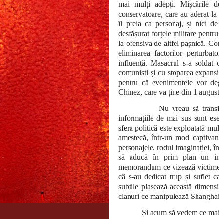
mai mulți adepți. Mișcările d
conservatoare, care au aderat la
îl preia ca personaj, și nici d
desfășurat forțele militare pentr
la ofensiva de altfel pașnică. C
eliminarea factorilor perturbat
influență. Masacrul s-a soldat 
comuniști și cu stoparea expansiu
pentru că evenimentele vor de
Chinez, care va ține din 1 augu
Nu vreau să transf
informațiile de mai sus sunt es
sfera politică este exploatată m
amestecă, într-un mod captivant,
personajele, rodul imaginației, în
să aducă în prim plan un inc
memorandum ce vizează victimel
că s-au dedicat trup și suflet ca
subtile plasează această dimens
clanuri ce manipulează Shanghaiu
Și acum să vedem ce mai 