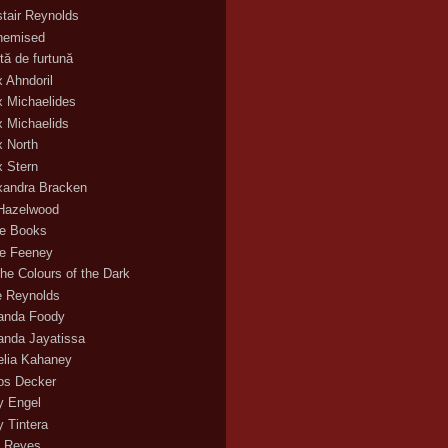
stair Reynolds
hemised
tă de furtună
x Ahndoril
x Michaelides
x Michaelids
x North
x Stern
xandra Bracken
 Hazelwood
ce Books
ce Feeney
the Colours of the Dark
ie Reynolds
nda Foody
nda Jayatissa
lia Kahaney
s Decker
 Engel
 Tintera
 Reyes