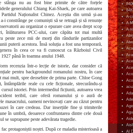
e stânga nu au fost bine primite de către forțele
840
 ideile generalului Chiang Kai-Shaek, pe care autoarea
84
e Partidul Naționalist Chinez. Aceștia din urmă și-au
A c
u a-i constrânge pe comuniști să se retragă și să renunțe
A M
onservatorii au organizat o epurare care avea drept scop
A n
ori, înlăturarea PCC-ului, care căpăta tot mai multă
Abi
cu peste zece mii de morți din rândurile partizanilor
Abr
nii puterii acestora. Însă soluția a fost una temporară,
Aca
genera în ceea ce va fi cunoscut ca Războiul Civil
Aca
st 1927 până în toamna anului 1948.
Ace
orm recenzia într-o lecție de istorie, dar consider că
Ace
ențiale pentru backgroundul romanului nostru, în care
Aco
ult mai mult, spre deosebire de prima parte. Chloe Gong
Acop
 întâmplările reale cu cele ficționale, strecurându-și
acu
 cursul istoriei. Prin intermediul ficțiunii, autoarea vrea
Ada
ident teribil, care oferă romanului și o aură de
Ade
e masacrului, oameni nevinovați care au căzut pentru
Age
uzei în care credeau. Dar inserțiile fine și trimiterile
Agu
iune în umbră, deoarece confruntarea dintre cele două
Aid
l se suprapune peste adevărata tragedie.
Ais
fac protagoniștii noștri. După ce maladia misterioasă a
Al 