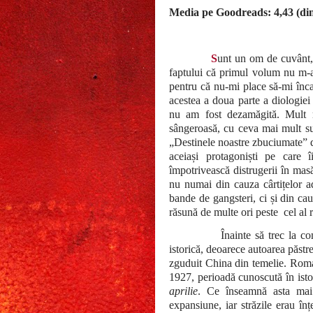
Media pe Goodreads: 4,43 (din
S
unt un om de cuvânt, 
faptului că primul volum nu m-a
pentru că nu-mi place să-mi înca
acestea a doua parte a diologie
nu am fost dezamăgită. Mult 
sângeroasă, cu ceva mai mult sup
„Destinele noastre zbuciumate” d
aceiași protagoniști pe care 
împotrivească distrugerii în mas
nu numai din cauza cârtițelor ad
bande de gangsteri, ci și din cauz
răsună de multe ori peste
cel al 
Înainte să trec la c
istorică, deoarece autoarea păstre
zguduit China din temelie. Roman
1927, perioadă cunoscută în isto
aprilie
. Ce înseamnă asta mai 
expansiune, iar străzile erau în