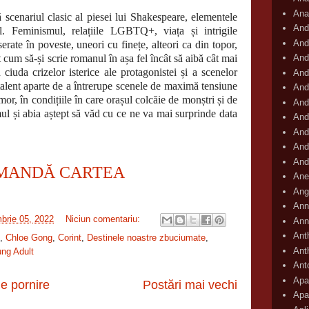
Ana
riul clasic al piesei lui Shakespeare, elementele
And
 Feminismul, relațiile LGBTQ+, viața și intrigile
And
serate în poveste, uneori cu finețe, alteori ca din topor,
 cum să-și scrie romanul în așa fel încât să aibă cât mai
And
 ciuda crizelor isterice ale protagonistei și a scenelor
And
talent aparte de a întrerupe scenele de maximă tensiune
And
or, în condițiile în care orașul colcăie de monștri și de
And
ul și abia aștept să văd cu ce ne va mai surprinde data
And
And
And
And
MANDĂ CARTEA
Ane
Ang
Ann
brie 05, 2022
Niciun comentariu:
Ann
Ant
,
Chloe Gong
,
Corint
,
Destinele noastre zbuciumate
,
Ant
ng Adult
Ant
Apar
e pornire
Postări mai vechi
Apa