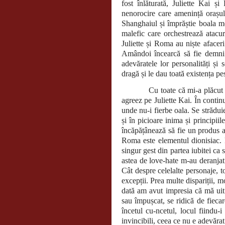
fost înlăturată, Juliette Kai
nenorocire care amenință orașul
Shanghaiul și împrăștie boala mo
malefic care orchestrează atacur
Juliette și Roma au niște afacer
Amândoi încearcă să fie demni
adevăratele lor personalități și
dragă și le dau toată existența pe
Cu toate că mi-a plăcut 
agreez pe Juliette Kai. În continu
unde nu-i fierbe oala. Se străduie
și în picioare inima și principiile
încăpățânează să fie un produs al 
Roma este elementul dionisiac. F
singur gest din partea iubitei c
astea de love-hate m-au deranjat
Cât despre celelalte personaje, to
excepții. Prea multe dispariții, m
dată am avut impresia că mă uit l
sau împușcat, se ridică de fieca
încetul cu-ncetul, locul fiindu-
invincibili, ceea ce nu e adevărat