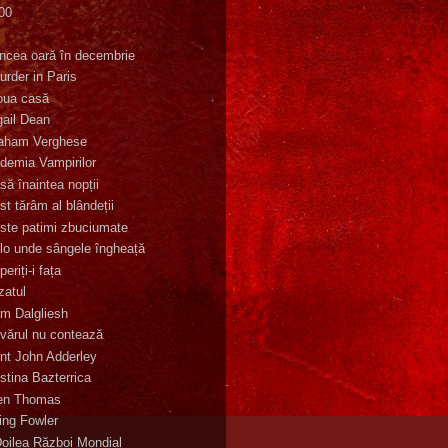
00
K
incea oară în decembrie
urder in Paris
oua casă
gail Dean
aham Verghese
demia Vampirilor
să înaintea nopții
st tărâm al blândeții
ste patimi zbuciumate
lo unde sângele îngheață
eriți-i fața
zatul
m Dalgliesh
vărul nu contează
nt John Adderley
stina Bazterrica
en Thomas
ling Fowler
Doilea Război Mondial