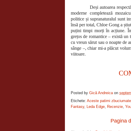
Deși autoarea respectă scena
moderne completează mozaicul.
politice și supranaturalul sunt in
însă per total, Chloe Gong a știut
puțini timpi morți în acțiune. În
grețos de romantice – există un 
cu vreun sărut sau o noapte de am
sânge –, chiar mi-a plăcut volum
viitoare.
CO
Posted by
Gică Andreica
on
septem
Etichete:
Aceste patimi zbuciumate
Fantasy
,
Leda Edge
,
Recenzie
,
You
Pagina d