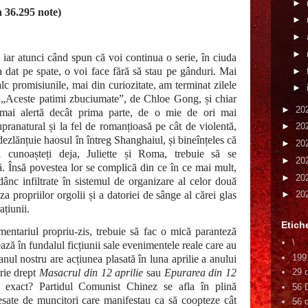
►
 36.295 note)
►
►
►
iar atunci când spun că voi continua o serie, în ciuda
 dat pe spate, o voi face fără să stau pe gânduri. Mai
►
lc promisiunile, mai din curiozitate, am terminat zilele
►
i „Aceste patimi zbuciumate”, de Chloe Gong, și chiar
►
20
mai alertă decât prima parte, de o mie de ori mai
ranatural și la fel de romanțioasă pe cât de violentă,
►
20
ezlănțuie haosul în întreg Shanghaiul, și bineînțeles că
►
20
îi cunoașteți deja, Juliette și Roma, trebuie să se
►
20
ă. Însă povestea lor se complică din ce în ce mai mult,
►
20
ânc infiltrate în sistemul de organizare al celor două
a propriilor orgolii și a datoriei de sânge al cărei glas
►
20
rațiunii.
Etich
omentariul propriu-zis, trebuie să fac o mică paranteză
\
ază în fundalul ficțiunii sale evenimentele reale care au
199
ul nostru are acțiunea plasată în luna aprilie a anului
rie drept
Masacrul din 12
aprilie
sau
Epurarea din 12
29 
exact? Partidul Comunist Chinez se afla în plină
56 
țesate de muncitori care manifestau ca să coopteze cât
56 d