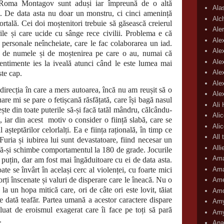
 și Roma Montagov sunt aduși iar împreună de o altă
Ala
. De data asta nu doar un monstru, ci cinci amenință
Alc
rtală. Cei doi moștenitori trebuie să găsească creierul
Aler
ile și care ucide cu sânge rece civilii. Problema e că
Ale
i personale neîncheiate, care le fac colaborarea un iad.
Ale
 de numele și de moștenirea pe care o au, numai că
Ale
 sentimente ies la iveală atunci când le este lumea mai
Ale
ste cap.
Ale
direcția în care a mers autoarea, încă nu am reușit să o
Ale
are mi se pare o fetișcană răsfățată, care își bagă nasul
Ali
ște din toate puterile să-și facă tatăl mândru, călcându-
Ali
, iar din acest
motiv o consider o ființă slabă, care se
Ali
așteptărilor celorlalți. Ea e ființa rațională, în timp ce
All 
uria și iubirea lui sunt devastatoare, fiind necesar un
All
a să-și schimbe comportamentul la 180 de grade. Jocurile
Ama
 puțin, dar am fost mai îngăduitoare cu ei de data asta.
Ama
ate se învârt în același cerc al violenței, cu foarte mici
orți înscenate și valuri de disperare care le îneacă. Nu o
Ame
a un hopa mitică care, ori de câte ori este lovit, tăiat
Amo
re dată teafăr. Partea umană a acestor caractere dispare
Amy
i luat de eroismul exagerat care îi face pe toți să pară
Amy
.
Ana