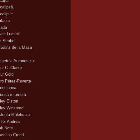
cația
calipsă.
caliptic
itania
ada
ele Luminii
o Strobel
 Sáinz de la Maza
efactele Aoranosului
hur C. Clarke
hur Gold
uro Pérez-Reverte
ensiunea
unsă în umbră
ley Elston
ley Winstead
stenta Maleficului
 for Andrea
ak Nore
assins Creed