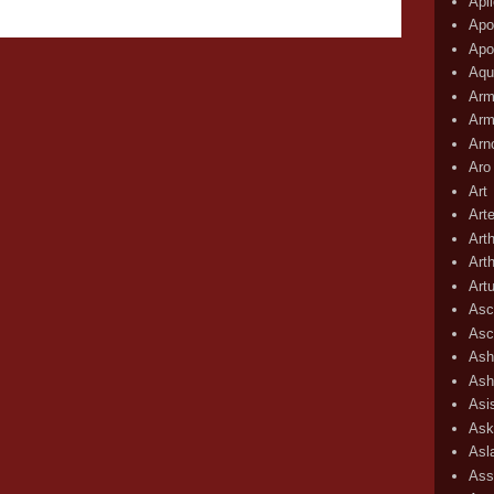
Apli
Apo
Apo
Aqu
Arm
Arm
Arn
Aro
Art
Art
Art
Art
Art
Asc
Asc
Ash
Ash
Asi
Ask
Asl
Ass