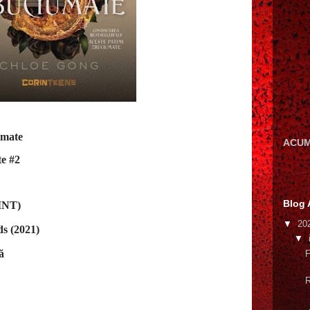
iumate
ACUM
te #2
Blog 
INT)
▼
20
s (2021)
▼
ă
F
R