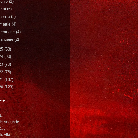
iunie
(1)
mai
(6)
aprilie
(3)
martie
(4)
februarie
(4)
ianuarie
(2)
25
(53)
24
(90)
23
(70)
22
(78)
21
(137)
20
(123)
ete
1
de secunde
Days
e zile