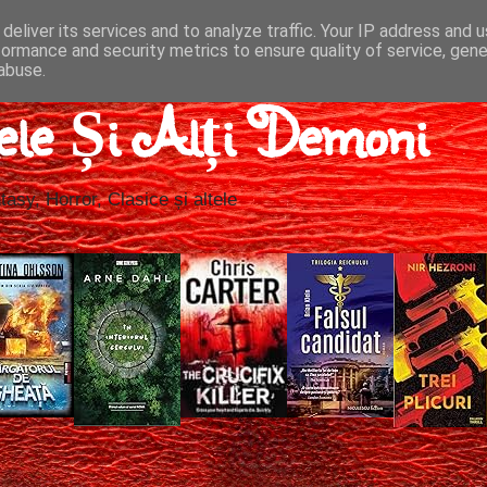
deliver its services and to analyze traffic. Your IP address and 
formance and security metrics to ensure quality of service, gen
abuse.
ele Și Alți Demoni
tasy, Horror, Clasice și altele