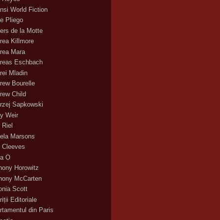
nsi World Fiction
e Pliego
ers de la Motte
rea Killmore
rea Mara
reas Eschbach
rei Mladin
rew Bourelle
rew Child
rzej Sapkowski
y Weir
 Riel
ela Marsons
 Cleeves
a O
hony Horowitz
hony McCarten
onia Scott
iții Editoriale
rtamentul din Paris