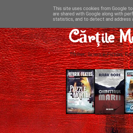
This site uses cookies from Google to 
are shared with Google along with per
statistics, and to detect and address 
Cărțile M
Thriller, Science-Fiction, Fan