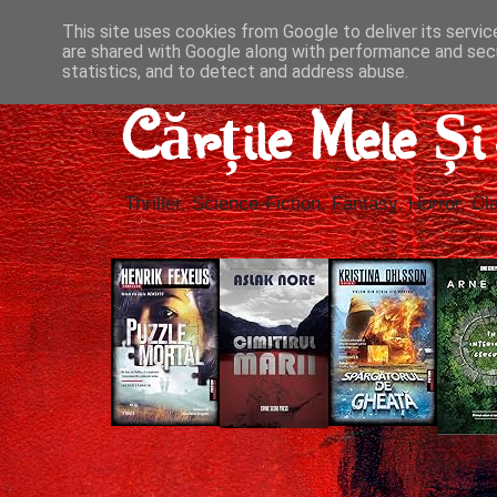
This site uses cookies from Google to deliver its servic
are shared with Google along with performance and secu
statistics, and to detect and address abuse.
Cărțile Mele Ș
Thriller, Science-Fiction, Fantasy, Horror, Cla