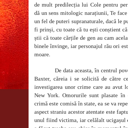
de mult predilecția lui Cole pentru pe
dă un sens mitologic narațiunii, Te face 
un fel de puteri supranaturale, dacă le p
fi prinși, cu toate că tu ești conștient c
știi că toate cărțile de gen au cam acela
binele învinge, iar personajul rău ori es
moare.
De data aceasta, în centrul pove
Baxter, căreia i se solicită de către c
investigarea unor crime care au avut lo
New York. Omorurile sunt plasate în 
crimă este comisă în state, ea se va repe
aspect straniu acestor atentate este fapt
unul fiind victima, iar celălalt ucigașul