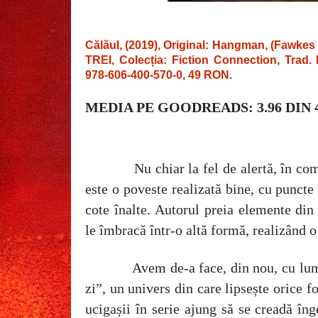
Călăul, (2019), Original: Hangman, (Fawkes 
TREI, Colecția: Fiction Connection, Trad.
978-606-400-570-0, 49 RON.
MEDIA PE GOODREADS: 3.96 DIN 
Nu chiar la fel de alertă, în co
este o poveste realizată bine, cu puncte
cote înalte. Autorul preia elemente di
le îmbracă într-o altă formă, realizând 
Avem de-a face, din nou, cu lu
zi”, un univers din care lipsește orice f
ucigașii în serie ajung să se creadă îng