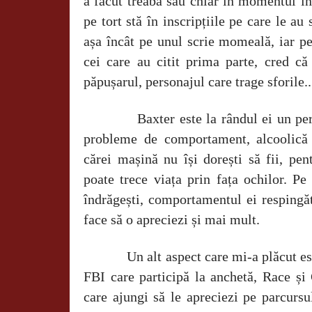
a făcut treaba sau chiar în momentul în
pe tort stă în inscripțiile pe care le au
așa încât pe unul scrie momeală, iar pe
cei care au citit prima parte, cred că
păpușarul, personajul care trage sforile..
Baxter este la rândul ei un pe
probleme de comportament, alcoolică 
cărei mașină nu își dorești să fii, pe
poate trece viața prin fața ochilor. P
îndrăgești, comportamentul ei respingăt
face să o apreciezi și mai mult.
Un alt aspect care mi-a plăcut es
FBI care participă la anchetă, Race și
care ajungi să le apreciezi pe parcursul