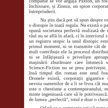
companie se vor angaja Paxton, un fost
închisoare, și Zinnia, un spion corporat
întreprinderii.
Nu știu dacă pot să spun despre r
o distopie în toată regula. Nu există o pa
opună societatea perfectă realizată de
răul nu se află în afară, ci în interiorul 
un registru utopic la unul distopic este
primul moment, ni se transmite cât de u
mult contribuie ele la procesul distribu
ni se înfățișează o priveliște aproa
mașinării zburătoare care întunecă 
Science-Fiction nu se prea potrivește, 
însă timpul din roman este unul foar
Dronele există, corporații gigantic
nevoia oamenilor de a li se livra cât mai
este o chestiune a contemporanului, 
minte ingenioasă care să le potrivească
de lumea „perfectă”, totul e doar o ches
Odată ce o companie uriașă pune 