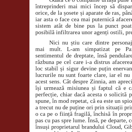
întreprinderi mai mici încep să disp
orice, de la șosete și aparate de ras, pâ
iar asta o face cea mai puternică afacer
sistem atât de bine pus la punct poat
posibilă infiltrarea unor agenți ostili, p
Nici nu știu care dintre persona
mai mult. L-am simpatizat pe Pax
sentimentul de dreptate, însă pendulare
răzbuna pe cel care i-a distrus afacerea
loc stabil și sigur devine puțin enervan
lucrurile nu sunt foarte clare, iar el nu
acest sens. Cât despre Zinnia, am aprec
își urmează misiunea și faptul că e c
perfecție, chiar dacă acesta o solicită 
spune, în mod repetat, că ea este un spio
a trecut nu de puține ori prin situații p
o ca pe o ființă fragilă, închisă în prop
pas cu pas spre lume. Însă, pe departe, c
însuși proprietarul brandului Cloud, Gi