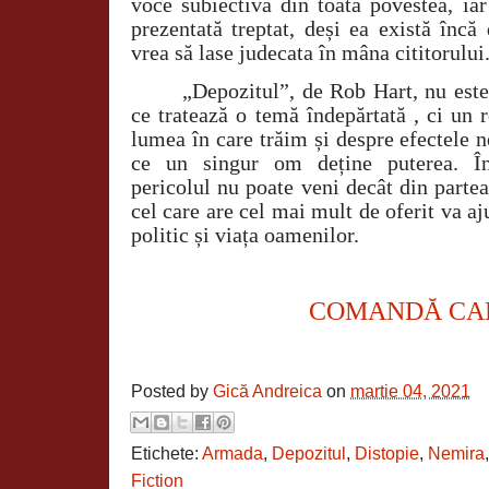
voce subiectivă din toată povestea, ia
prezentată treptat, deși ea există încă
vrea să lase judecata în mâna cititorului
„Depozitul”, de Rob Hart, nu este
ce tratează o temă îndepărtată , ci un
lumea în care trăim și despre efectele 
ce un singur om deține puterea. Într
pericolul nu poate veni decât din partea 
cel care are cel mai mult de oferit va a
politic și viața oamenilor.
COMANDĂ CA
Posted by
Gică Andreica
on
martie 04, 2021
Etichete:
Armada
,
Depozitul
,
Distopie
,
Nemira
Fiction