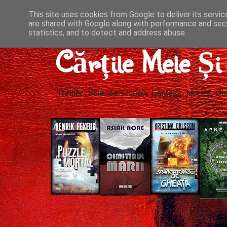
This site uses cookies from Google to deliver its servic
are shared with Google along with performance and secu
statistics, and to detect and address abuse.
Cărțile Mele Ș
Thriller, Science-Fiction, Fantasy, Horror, Cla