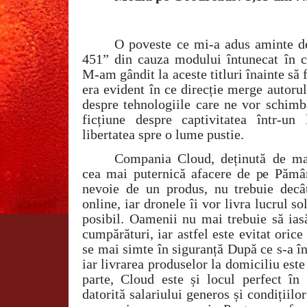
O poveste ce mi-a adus aminte d
451” din cauza modului întunecat în ca
M-am gândit la aceste titluri înainte să 
era evident în ce direcție merge autoru
despre tehnologiile care ne vor schimb
ficțiune despre captivitatea într-un
libertatea spre o lume pustie.
Compania Cloud, deținută de ma
cea mai puternică afacere de pe Pămâ
nevoie de un produs, nu trebuie decâ
online, iar dronele îi vor livra lucrul so
posibil. Oamenii nu mai trebuie să ias
cumpărături, iar astfel este evitat oric
se mai simte în siguranță După ce s-a î
iar livrarea produselor la domiciliu este
parte, Cloud este și locul perfect în 
datorită salariului generos și condițiil