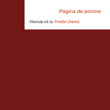
Pagina de pornire
Abonați-vă la:
Postări (Atom)