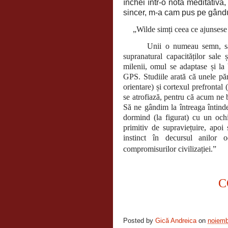
închei într-o notă meditativă,
sincer, m-a cam pus pe gându
„Wilde simți ceea ce ajunses
Unii o numeau semn, sau
supranatural capacităților sal
milenii, omul se adaptase și la
GPS. Studiile arată că unele păr
orientare) și cortexul prefrontal 
se atrofiază, pentru că acum ne 
Să ne gândim la întreaga întindere
dormind (la figurat) cu un ochi
primitiv de supraviețuire, apoi
instinct în decursul anilor 
compromisurilor civilizației.”
C
Posted by
Gică Andreica
on
noiemb