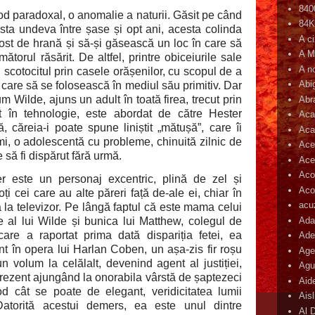
840
od paradoxal, o anomalie a naturii. Găsit pe când
84
sta undeva între șase și opt ani, acesta colinda
A c
rost de hrană și să-și găsească un loc în care să
A M
orul răsărit. De altfel, printre obiceiurile sale
A n
scotocitul prin casele orășenilor, cu scopul de a
Abi
 care să se folosească în mediul său primitiv. Dar
m Wilde, ajuns un adult în toată firea, trecut prin
Abr
ist în tehnologie, este abordat de către Hester
Aca
, căreia-i poate spune liniștit „mătușă”, care îi
Aca
mi, o adolescentă cu probleme, chinuită zilnic de
Ace
e să fi dispărut fără urmă.
Ace
Aco
r este un personaj excentric, plină de zel și
Acop
ți cei care au alte păreri față de-ale ei, chiar în
acu
 la televizor. Pe lângă faptul că este mama celui
Ada
e al lui Wilde și bunica lui Matthew, colegul de
are a raportat prima dată dispariția fetei, ea
Ade
nt în opera lui Harlan Coben, un așa-zis fir roșu
Age
un volum la celălalt, devenind agent al justiției,
Agu
prezent ajungând la onorabila vârstă de șaptezeci
Aid
od cât se poate de elegant, veridicitatea lumii
Ais
 Datorită acestui demers, ea este unul dintre
Al 