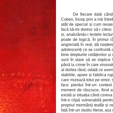
De fiecare dată când
Coben, încep prin a mă întreb
atât de special și cum reușe
facă să-mi doresc să-i citesc
și, analizându-i textele lectu
poate de logică. În primul r
angrenată în real, dă nașter
adolescenți ce se confruntă 
bine drepturile cetățenilor și
sunt în stare să se implice î
până la crime în care vinovat
al doilea rând, odată ce avem
stabilite, apare și fatidica ru
care mizează totul pe omor, s
face pierdut într-un context 
moment de răscruce, fiind a
există și situația când cinev
într-o clipă vulnerabilă pent
propriul mormânt) teafăr și 
față într-un studiu literar, aș