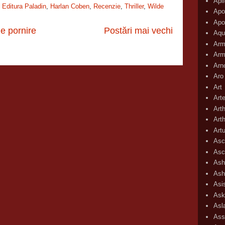
Apli
,
Editura Paladin
,
Harlan Coben
,
Recenzie
,
Thriller
,
Wilde
Apo
Apo
e pornire
Postări mai vechi
Aqu
Arm
Arm
Arn
Aro
Art
Art
Art
Art
Art
Asc
Asc
Ash
Ash
Asi
Ask
Asl
Ass