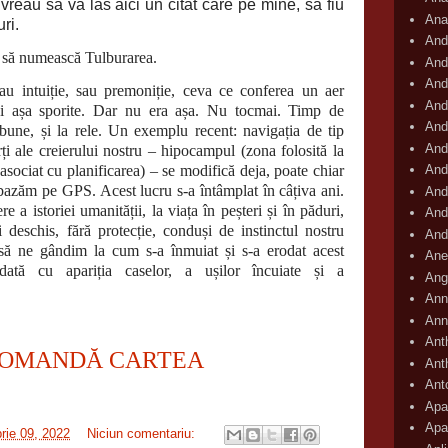
 vreau să vă las aici un citat care pe mine, să fiu
Ana
ri.
And
e să numească Tulburarea.
And
And
 intuiție, sau premoniție, ceva ce conferea un aer
And
e și așa sporite. Dar nu era așa. Nu tocmai. Timp de
And
 bune, și la rele. Un exemplu recent: navigația de tip
And
ți ale creierului nostru – hipocampul (zona folosită la
(asociat cu planificarea) – se modifică deja, poate chiar
And
bazăm pe GPS. Acest lucru s-a întâmplat în câțiva ani.
And
 a istoriei umanității, la viața în peșteri și în păduri,
And
 deschis, fără protecție, conduși de instinctul nostru
And
 să ne gândim la cum s-a înmuiat și s-a erodat acest
Ane
odată cu apariția caselor, a ușilor încuiate și a
Ang
Ann
Ann
Ant
OMANDĂ CARTEA
Ant
Ant
Apar
Apa
rie 09, 2022
Niciun comentariu: