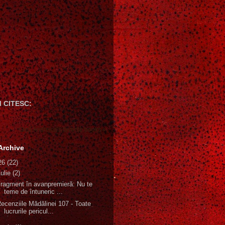
 CITESC:
Gică Andreica's favorite books »
Archive
26
(22)
iulie
(2)
ragment în avanpremieră: Nu te
teme de întuneric ...
ecenziile Mădălinei 107 - Toate
lucrurile pericul...