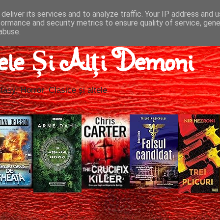
deliver its services and to analyze traffic. Your IP address and 
formance and security metrics to ensure quality of service, gen
abuse.
ele Și Alți Demoni
tasy, Horror, Clasice și altele