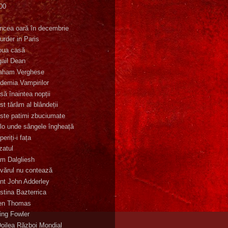
00
K
incea oară în decembrie
urder in Paris
oua casă
gail Dean
aham Verghese
demia Vampirilor
să înaintea nopții
st tărâm al blândeții
ste patimi zbuciumate
lo unde sângele îngheață
eriți-i fața
zatul
m Dalgliesh
vărul nu contează
nt John Adderley
stina Bazterrica
en Thomas
ling Fowler
Doilea Război Mondial