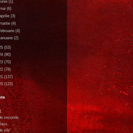
iunie
(1)
mai
(6)
aprilie
(3)
martie
(4)
februarie
(4)
ianuarie
(2)
25
(53)
24
(90)
23
(70)
22
(78)
21
(137)
20
(123)
ete
1
de secunde
Days
e zile