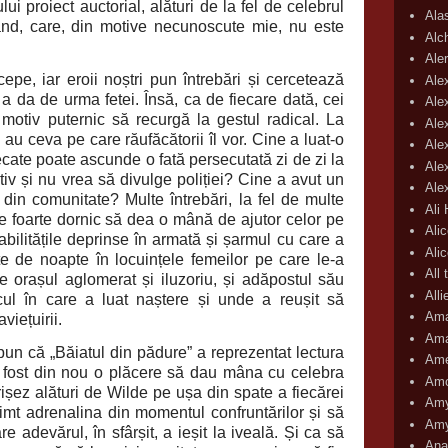
ui proiect auctorial, alături de la fel de celebrul
Ala
nd, care, din motive necunoscute mie, nu este
Alc
Aler
pe, iar eroii noștri pun întrebări și cercetează
Ale
u a da de urma fetei. Însă, ca de fiecare dată, cei
Ale
motiv puternic să recurgă la gestul radical. La
Ale
i au ceva pe care răufăcătorii îl vor. Cine a luat-o
Ale
ate poate ascunde o fată persecutată zi de zi la
Ale
tiv și nu vrea să divulge poliției? Cine a avut un
Ale
din comunitate? Multe întrebări, la fel de multe
Ali
e foarte dornic să dea o mână de ajutor celor pe
Ali
 abilitățile deprinse în armată și șarmul cu care a
Ali
e de noapte în locuințele femeilor pe care le-a
All 
 orașul aglomerat și iluzoriu, și adăpostul său
All
cul în care a luat naștere și unde a reușit să
Ama
viețuirii.
Ama
spun că „Băiatul din pădure” a reprezentat lectura
Ame
A fost din nou o plăcere să dau mâna cu celebra
Amo
șez alături de Wilde pe ușa din spate a fiecărei
Amy
simt adrenalina din momentul confruntărilor și să
Amy
adevărul, în sfârșit, a ieșit la iveală. Și ca să
Ana