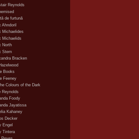
stair Reynolds
hemised
tă de furtună
x Ahndoril
x Michaelides
x Michaelids
x North
x Stern
xandra Bracken
 Hazelwood
ce Books
ce Feeney
the Colours of the Dark
ie Reynolds
nda Foody
nda Jayatissa
lia Kahaney
s Decker
 Engel
 Tintera
 Reyes