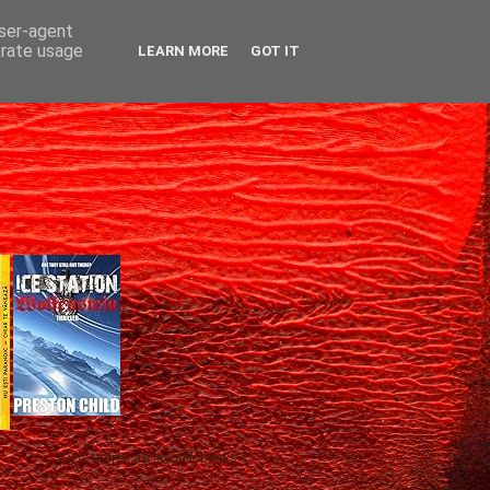
user-agent
erate usage
LEARN MORE
GOT IT
Gică Andreica's favorite books »