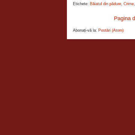
Etichete:
Băiatul din pădure
,
Crime
Pagina d
Abonați-vă la:
Postări (Atom)