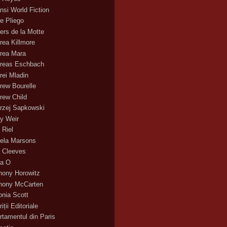
nsi World Fiction
e Pliego
ers de la Motte
rea Killmore
rea Mara
reas Eschbach
rei Mladin
rew Bourelle
rew Child
rzej Sapkowski
y Weir
 Riel
ela Marsons
 Cleeves
a O
hony Horowitz
hony McCarten
onia Scott
iții Editoriale
rtamentul din Paris