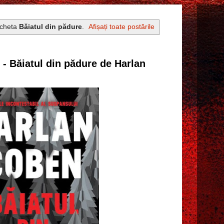
icheta
Băiatul din pădure
.
Afișați toate postările
2 - Băiatul din pădure de Harlan