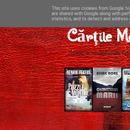
This site uses cookies from Google to 
are shared with Google along with per
statistics, and to detect and address 
Cărțile M
Thriller, Science-Fiction, Fan