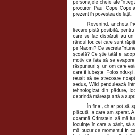
personajele cheie ale întregul
procuror, Paul Cope Copela
prezent în povestea de față.
Revenind, ancheta înce
fiecare pistă posibilă, pentr
care se fac dispăruți au un 
rândul lor, cei care sunt răpiț
pe Naomi? Ce secrete întunec
școală? Ce știe tatăl ei adop
motiv ca fata să se evapore 
răspunsuri și un om care est
care îi iubește. Folosindu-și
reușit să se strecoare noapt
sedus, Wild pendulează între
tehnologizat din pădure, lo
deprindă măreața artă a supra
În final, chiar pot să 
plăcută la care am sperat. 
doamnă Crimstein, să mă furi
locuințe în care a pășit, să 
mă bucur de momentul în care 