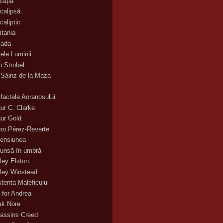
cația
calipsă.
caliptic
itania
ada
ele Luminii
o Strobel
 Sáinz de la Maza
efactele Aoranosului
hur C. Clarke
hur Gold
uro Pérez-Reverte
ensiunea
unsă în umbră
ley Elston
ley Winstead
stenta Maleficului
 for Andrea
ak Nore
assins Creed