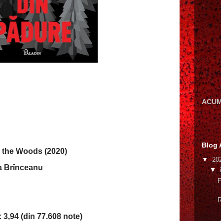
ACUM
Blog 
m the Woods (2020)
▼
20
a Brînceanu
▼
F
R
3,94 (din 77.608 note)