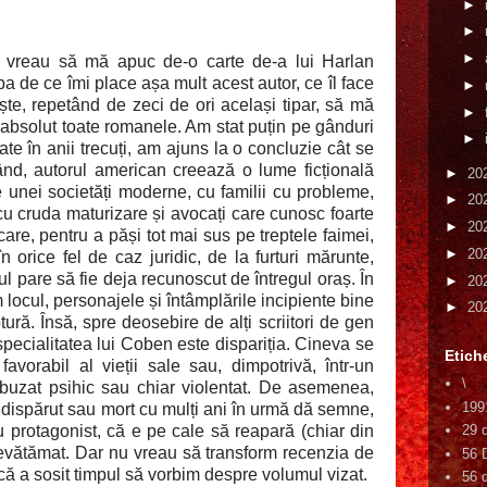
►
►
►
 vreau să mă apuc de-o carte de-a lui Harlan
a de ce îmi place așa mult acest autor, ce îl face
►
ște, repetând de zeci de ori același tipar, să mă
►
 absolut toate romanele. Am stat puțin pe gânduri
►
rate în anii trecuți, am ajuns la o concluzie cât se
ând, autorul american creează o lume ficțională
►
20
e unei societăți moderne, cu familii cu probleme,
►
20
cu cruda maturizare și avocați care cunosc foarte
►
20
 care, pentru a păși tot mai sus pe treptele faimei,
►
20
n orice fel de caz juridic, de la furturi mărunte,
ul pare să fie deja recunoscut de întregul oraș. În
►
20
 locul, personajele și întâmplările incipiente bine
►
20
ptură. Însă, spre deosebire de alți scriitori de gen
pecialitatea lui Coben este dispariția. Cineva se
Etich
favorabil al vieții sale sau, dimpotrivă, într-un
\
buzat psihic sau chiar violentat. De asemenea,
199
a dispărut sau mort cu mulți ani în urmă dă semne,
ru protagonist, că e pe cale să reapară (chiar din
29 
nevătămat. Dar nu vreau să transform recenzia de
56 
a că a sosit timpul să vorbim despre volumul vizat.
56 d