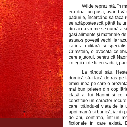
Wilde reprezintă, în m
era doar un puști, având vâr
pădurile, încercând să facă 
se adăpostească până la următ
din acea vreme se număra și 
găsi alimente și materiale de
astea-s povești vechi, iar acu
cariera militară și special
Crimstein, o avocată celebră
cere ajutorul, pentru că Nao
colegii ei de liceu sadici, par
La rândul său, Heste
dornică să-i facă de râs pe to
emisiunea pe care o prezintă
mai bun prieten din copilări
clasă al lui Naomi și cel c
constituie un caracter recure
care, trăindu-și viața de la 
apoi mamă și bunică, iar în 
de ani, confirmă, într-un m
ficționale în care există.