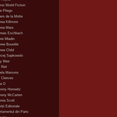
nsi World Fiction
e Pliego
ers de la Motte
rea Killmore
rea Mara
reas Eschbach
rei Mladin
rew Bourelle
rew Child
rzej Sapkowski
y Weir
 Riel
ela Marsons
 Cleeves
a O
hony Horowitz
hony McCarten
onia Scott
iții Editoriale
rtamentul din Paris