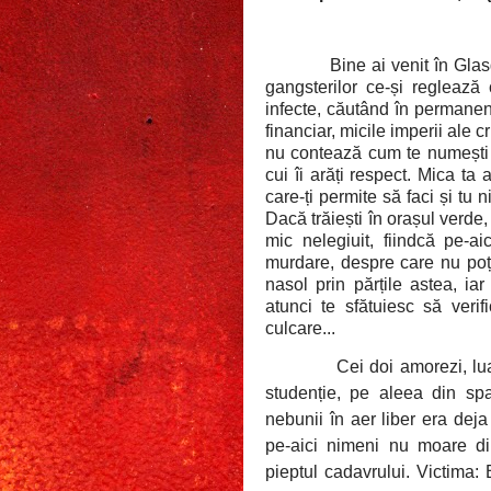
Bine ai venit în Gla
gangsterilor ce-și reglează 
infecte, căutând în permanenț
financiar, micile imperii ale c
nu contează cum te numești s
cui îi arăți respect. Mica ta
care-ți permite să faci și tu 
Dacă trăiești în orașul verde, 
mic nelegiuit, fiindcă pe-ai
murdare, despre care nu poți
nasol prin părțile astea, ia
atunci te sfătuiesc să veri
culcare...
Cei doi amorezi, lua
studenție, pe aleea din spat
nebunii în aer liber era deja
pe-aici nimeni nu moare di
pieptul cadavrului. Victima: