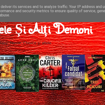
deliver its services and to analyze traffic. Your IP address and 
formance and security metrics to ensure quality of service, gen
abuse.
ele Și Alți Demoni
tasy, Horror, Clasice și altele