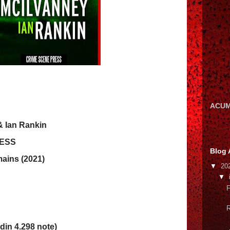
ACUM
& Ian Rankin
RESS
Blog 
mains (2021)
▼
20
▼
F
R
din 4.298 note)