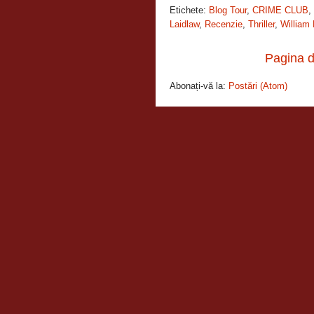
Etichete:
Blog Tour
,
CRIME CLUB
,
Laidlaw
,
Recenzie
,
Thriller
,
William
Pagina d
Abonați-vă la:
Postări (Atom)