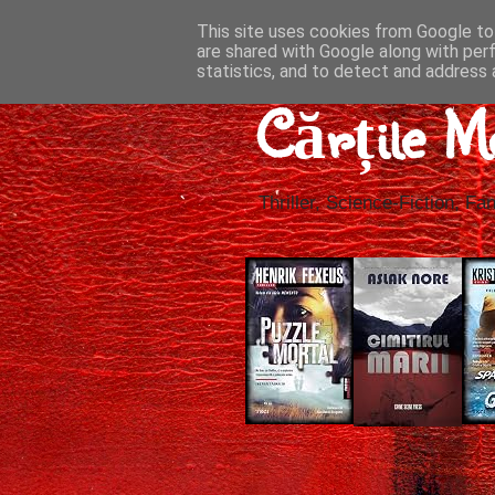
This site uses cookies from Google to 
are shared with Google along with per
statistics, and to detect and address 
Cărțile M
Thriller, Science-Fiction, Fan