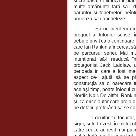
secretoasă, ci fiindcă îi pl
multe amănunte fără să-l d
barurilor și tenebrelor, neîn
urmează să-i ancheteze.
Să nu pierdem din
prequel al trilogiei scrise,
trebuie privit ca o continuare,
care Ian Rankin a încercat să
pe parcursul seriei. Mai m
intenționat să-l readucă 
protagonist Jack Laidlaw, 
perioada în care a fost imag
aspect ce-l ajută să se pi
construcția sa o oarecare tr
același timp, poate înlocui cu
Nordic Noir. De altfel, Ranki
și, ca orice autor care preia 
pe detalii, preferând să se c
Locuitor cu locuitor, ima
sigur, și te trezești în mijloc
către cei ce au ieșit mai puț
multă forță decât adevărul, 