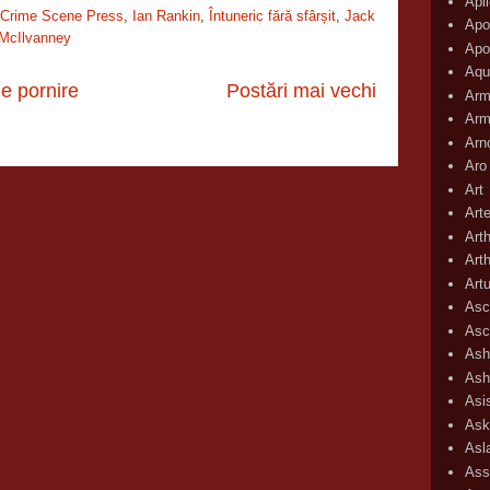
Apli
Crime Scene Press
,
Ian Rankin
,
Întuneric fără sfârșit
,
Jack
Apo
 McIlvanney
Apo
Aqu
e pornire
Postări mai vechi
Arm
Arm
Arn
Aro
Art
Art
Art
Art
Art
Asc
Asc
Ash
Ash
Asi
Ask
Asl
Ass