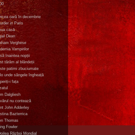
00
K
incea oară în decembrie
urder in Paris
oua casă
gail Dean
aham Verghese
demia Vampirilor
să înaintea nopții
st tărâm al blândeții
ste patimi zbuciumate
lo unde sângele îngheață
eriți-i fața
zatul
m Dalgliesh
vărul nu contează
nt John Adderley
stina Bazterrica
en Thomas
ling Fowler
Doilea Război Mondial