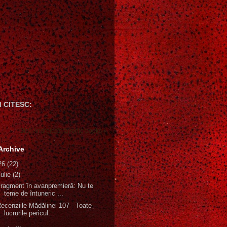
 CITESC:
Gică Andreica's favorite books »
Archive
26
(22)
iulie
(2)
ragment în avanpremieră: Nu te
teme de întuneric ...
ecenziile Mădălinei 107 - Toate
lucrurile pericul...