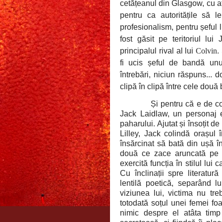
cetățeanul din Glasgow, cu af
pentru ca autoritățile să 
profesionalism, pentru șeful
fost găsit pe teritoriul lu
principalul rival al lui
Colvin
.
fi ucis șeful de bandă un
întrebări, niciun răspuns...
clipă în clipă între cele două
Și pentru că e de co
Jack Laidlaw, un personaj 
paharului. Ajutat și însoțit 
Lilley, Jack colindă orașul 
însărcinat să bată din ușă în
două ce zace aruncată pe b
exercită funcția în stilul lui 
Cu înclinații spre literatur
lentilă poetică, separând l
viziunea lui, victima nu tre
totodată soțul unei femei foa
nimic despre el atâta timp