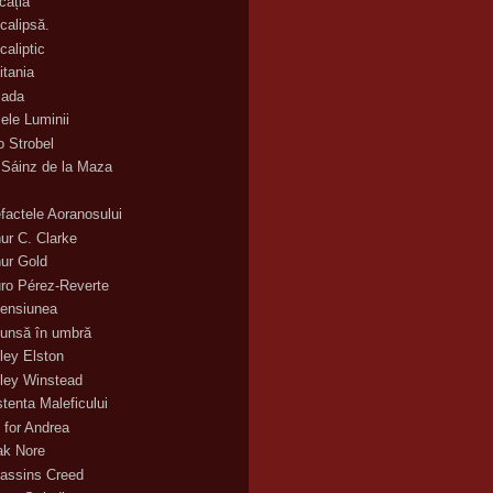
cația
calipsă.
caliptic
itania
ada
ele Luminii
o Strobel
 Sáinz de la Maza
efactele Aoranosului
hur C. Clarke
hur Gold
uro Pérez-Reverte
ensiunea
unsă în umbră
ley Elston
ley Winstead
stenta Maleficului
 for Andrea
ak Nore
assins Creed