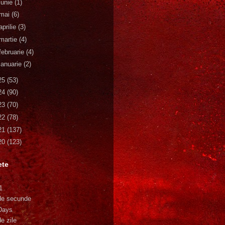
iunie
(1)
mai
(6)
aprilie
(3)
martie
(4)
februarie
(4)
ianuarie
(2)
25
(53)
24
(90)
23
(70)
22
(78)
21
(137)
20
(123)
ete
1
de secunde
Days
e zile