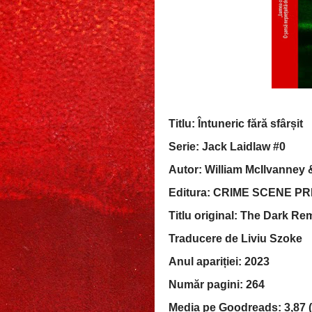
Titlu: Întuneric fără sfârșit
Serie: Jack Laidlaw #0
Autor: William McIlvanney 
Editura: CRIME SCENE P
Titlu original: The Dark Re
Traducere de Liviu Szoke
Anul apariției: 2023
Număr pagini: 264
Media pe Goodreads: 3,87 (