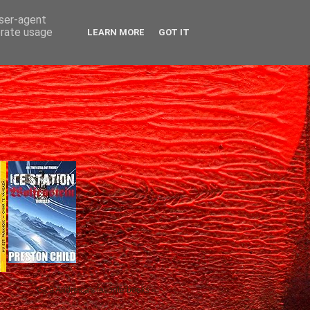
user-agent
erate usage
LEARN MORE
GOT IT
Gică Andreica's favorite books »