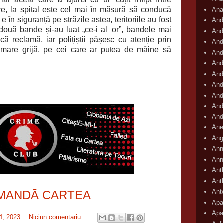
are, la spital este cel mai în măsură să conducă
Ana
 în siguranță pe străzile astea, teritoriile au fost
And
două bande și-au luat „ce-i al lor”, bandele mai
And
că reclamă, iar polițiștii pășesc cu atenție prin
And
 mare grijă, pe cei care ar putea de mâine să
And
And
And
And
And
And
And
Ane
Ang
Ann
Ann
Ant
Ant
Ant
MANDĂ CARTEA
Apar
Apa
14, 2023
Niciun comentariu: