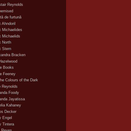
stair Reynolds
hemised
tă de furtună
x Ahndoril
x Michaelides
x Michaelids
x North
x Stern
xandra Bracken
 Hazelwood
ce Books
ce Feeney
the Colours of the Dark
ie Reynolds
nda Foody
nda Jayatissa
lia Kahaney
s Decker
 Engel
 Tintera
 Reyes