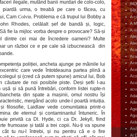
aceri ilegale, mutând banii murdari de colo-colo,
840
le piardă urma, o treabă pe care o făcea, cu
84
 lui, Cam
Colvin
. Problema e că trupul lui Bobby a
A c
A M
i John Rhodes, celălalt șef de bandă și, logic,
A n
 Să fie la mijloc vorba despre o provocare? Să-și
Abi
ul dintre cei mai de încredere oameni? Multe
Abr
 doar un război ce e pe cale să izbucnească
din
Aca
 bande.
Aca
Ace
mpetența poliției, ancheta ajunge pe mâinile lui
Ace
excentric care vede întotdeauna partea plină a
de colegul și (cred că putem spune) amicul lui, Bob
Aco
în căutare de noi posibile piste. Deși șefii l-au
Acop
 ușă și să pună întrebări, conform listei rupte-n
acu
ancheta din spate a mașinii, omul nostru își
Ada
caracteristic, mergând acolo unde-l poartă intuiția.
Ade
ă și filosofie, Laidlaw vede comunitatea printr-o
Age
umina de eternul și contaminantul întuneric. În
Agu
buie privită ca Dl. Hyde, ci ca Dr. Jekyll, fiind
Aid
rte frumoase și tatăl a trei copii. Nu-ți va spune
Ais
 cât tu nu-l întrebi, și nu pentru că e o fire
Al 