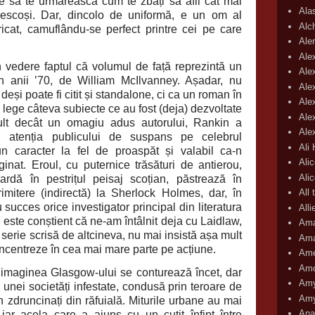
ace să te urmărească cum te zbați să afli cât mai
Ala
escoși. Dar, dincolo de uniformă, e un om al
Alc
fricat, camuflându-se perfect printre cei pe care
Aler
Ale
 vedere faptul că volumul de față reprezintă un
Ale
 în anii ’70, de William McIlvanney. Așadar, nu
Ale
 deși poate fi citit și standalone, ci ca un roman în
Ale
 lege câteva subiecte ce au fost (deja) dezvoltate
Ale
ult decât un omagiu adus autorului, Rankin a
Ale
în atenția publicului de suspans pe celebrul
Ali
un caracter la fel de proaspăt și valabil ca-n
Ali
inat. Eroul, cu puternice trăsături de antierou,
Ali
ardă în pestrițul peisaj scoțian, păstrează în
imitere (indirectă) la Sherlock Holmes, dar, în
All 
 succes orice investigator principal din literatura
All
n este conștient că ne-am întâlnit deja cu Laidlaw,
Ama
o serie scrisă de altcineva, nu mai insistă așa mult
Ama
oncentreze în cea mai mare parte pe acțiune.
Ame
Amo
ginea Glasgow-ului se conturează încet, dar
Amy
ul unei societăți infestate, condusă prin teroare de
Amy
in zdruncinați din răfuială. Miturile urbane au mai
Ana
iar acela care a ajuns cu un cuțit înfipt între