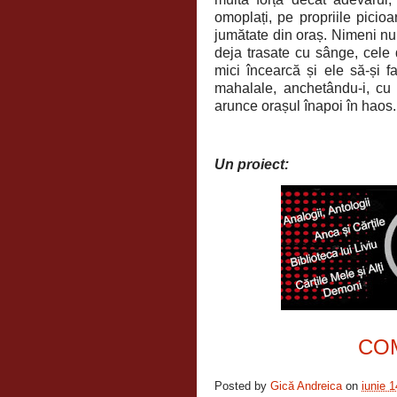
omoplați, pe propriile picio
jumătate din oraș. Nimeni nu e
deja trasate cu sânge, cele 
mici încearcă și ele să-și fa
mahalale, anchetându-i, cu
arunce orașul înapoi în haos.
Un proiect:
CO
Posted by
Gică Andreica
on
iunie 