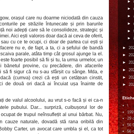
►
►
►
sgow, orașul care nu doarme niciodată din cauza
conturile pe străzile întunecate și prin barurile
►
ă noi adepți care să le consolideze, strategic și
►
rimei. Aici ești valoros doar dacă ai ceva de oferit,
►
au cu ce te ocupi, ci doar de partea cui ești și
 afacere nu e, de fapt, a ta, ci a șefului de bandă
►
20
niscaiva parale, atâta timp cât grosul ajunge la el.
►
20
este foarte posibil să fii și tu, la urma urmelor, un
►
20
ci bănetul provine, cu precădere, din afacerile
►
20
 să fi sigur că nu s-au sfârșit cu sânge. Mda, e
►
20
r dacă (cumva) crezi că ești un cetățean cinstit,
fici de două ori dacă ai încuiat ușa înainte de
►
20
Etich
ți de valul alcoolului, au vrut s-o facă și ei ca-n
\
ele pubului. Dar... surpriză, cuibușorul lor de
199
 ocupat de trupul neînsuflețit al unui bărbat. Nu,
29 
n cauze naturale, dovadă stă rana oribilă din
56 
 Bobby Carter, un avocat care umbla și el, ca tot
56 d