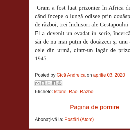
Cram a fost luat prizonier în Africa 
când începe o lungă odisee prin douăsp
de război, trei închisori ale Gestapoului 
El a devenit un evadat în serie, încerc
săi de nu mai puţin de douăzeci şi unu 
cele din urmă, dintr-un lagăr de prizo
1945.
Posted by
Gică Andreica
on
aprilie 03, 2020
Etichete:
Istorie
,
Rao
,
Război
Pagina de pornire
Abonați-vă la:
Postări (Atom)