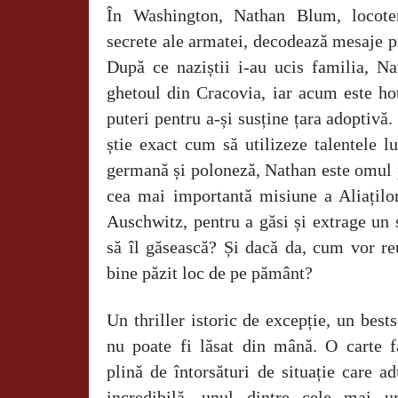
În Washington, Nathan Blum, locoten
secrete ale armatei, decodează mesaje p
După ce naziștii i-au ucis familia, Na
ghetoul din Cracovia, iar acum este hot
puteri pentru a-și susține țara adoptivă.
știe exact cum să utilizeze talentele l
germană și poloneză, Nathan este omul p
cea mai importantă misiune a Aliaților
Auschwitz, pentru a găsi și extrage un 
să îl găsească? Și dacă da, cum vor re
bine păzit loc de pe pământ?
Un thriller istoric de excepție, un bes
nu poate fi lăsat din mână. O carte fa
plină de întorsături de situație care a
incredibilă, unul dintre cele mai ur