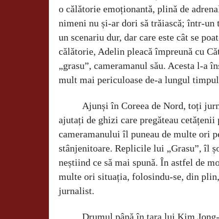
o călătorie emoționantă, plină de adrenal
nimeni nu și-ar dori să trăiască; într-un 
un scenariu dur, dar care este cât se poat
călătorie, Adelin pleacă împreună cu Căt
„grasu”, cameramanul său. Acesta l-a îns
mult mai periculoase de-a lungul timpul
Ajunși în Coreea de Nord, toți jurna
ajutați de ghizi care pregăteau cetățenii
cameramanului îl puneau de multe ori p
stânjenitoare. Replicile lui „Grasu”, îl 
neștiind ce să mai spună. În astfel de 
multe ori situația, folosindu-se, din plin,
jurnalist.
Drumul până în țara lui Kim Jong-u