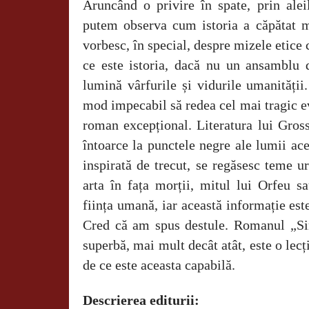
Aruncând o privire în spate, prin alei
putem observa cum istoria a căpătat m
vorbesc, în special, despre mizele etice 
ce este istoria, dacă nu un ansamblu d
lumină vârfurile și vidurile umanități
mod impecabil să redea cel mai tragic ev
roman excepțional. Literatura lui Gross
întoarce la punctele negre ale lumii ace
inspirată de trecut, se regăsesc teme ur
arta în fața morții, mitul lui Orfeu sa
ființa umană, iar această informație est
Cred că am spus destule. Romanul „Si
superbă, mai mult decât atât, este o lecț
de ce este aceasta capabilă.
Descrierea editurii: