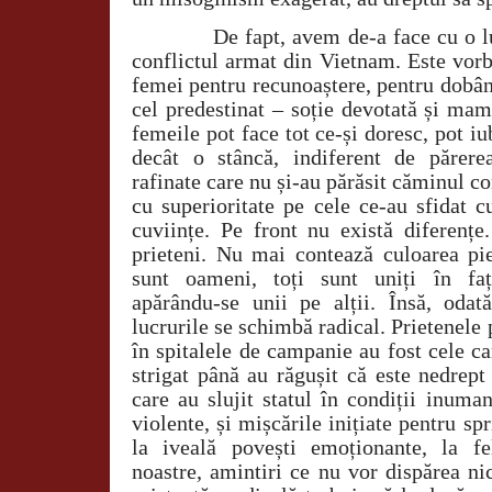
De fapt, avem de-a face cu o lupt
conflictul armat din Vietnam. Este vorb
femei pentru recunoaștere, pentru dobând
cel predestinat – soție devotată și ma
femeile pot face tot ce-și doresc, pot iu
decât o stâncă, indiferent de părere
rafinate care nu și-au părăsit căminul con
cu superioritate pe cele ce-au sfidat c
cuviințe. Pe front nu există diferențe.
prieteni. Nu mai contează culoarea piel
sunt oameni, toți sunt uniți în fața
apărându-se unii pe alții. Însă, odată
lucrurile se schimbă radical. Prietenele 
în spitalele de campanie au fost cele ca
strigat până au răgușit că este nedrept
care au slujit statul în condiții inuma
violente, și mișcările inițiate pentru sp
la iveală povești emoționante, la fe
noastre, amintiri ce nu vor dispărea ni