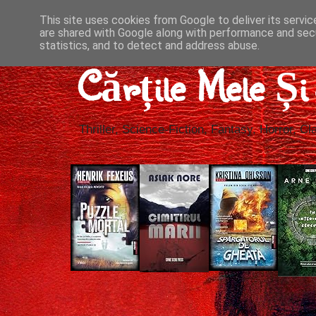
This site uses cookies from Google to deliver its servic
are shared with Google along with performance and secu
statistics, and to detect and address abuse.
Cărțile Mele Ș
Thriller, Science-Fiction, Fantasy, Horror, Cla