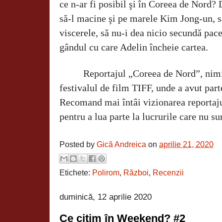
ce n-ar fi posibil şi în Coreea de Nord? 
să-l macine şi pe marele Kim Jong-un, să
viscerele, să nu-i dea nicio secundă pac
gândul cu care Adelin încheie cartea.
Reportajul „Coreea de Nord”, nimic 
festivalul de film TIFF, unde a avut par
Recomand mai întâi vizionarea reportajulu
pentru a lua parte la lucrurile care nu su
Posted by
Gică Andreica
on
aprilie 21, 2020
Etichete:
Polirom
,
Război
,
Recenzii
duminică, 12 aprilie 2020
Ce citim în Weekend? #2