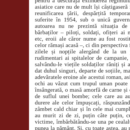
pentru a descuraja extinderea regimulu
asiatice care nu de mult își câștigaseră
reunificarea țării, despărțită tempor
suferite în 1954, sub o unică guvern
autoarea nu ne prezintă situația de
bărbaților – piloți, soldați, ofițeri ai 
etc, eroii ale căror nume au fost rost
celor rămași acasă –, ci din perspectiva 
zilele și nopțile alergând de la un p
rudimentari ai spitalelor de campanie,
salvându-le viețile soldaților răniți și 
dat duhul singuri, departe de soțiile, ma
adevăratele eroine ale acestui roman, as
ochi au văzut cum trupul uman poate f
însângerată, o masă amorfă de carne și 
de suflul unei bombe; cele care au auz
durere ale celor împușcați, răspunzân
zâmbet cald chiar și în cele mai cumpl
au murit zi de zi, puțin câte puțin, c
victime, îmbărbătându-se una pe cealal
punea la pământ. Și, cu toate astea, au