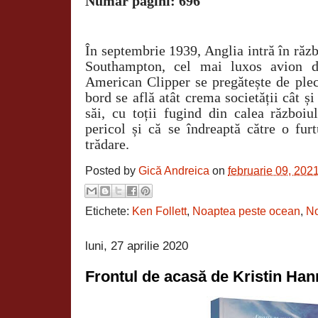
Număr pagini: 696
În septembrie 1939, Anglia intră în răz
Southampton, cel mai luxos avion 
American Clipper se pregătește de plec
bord se află atât crema societății cât ș
săi, cu toții fugind din calea războiu
pericol și că se îndreaptă către o furt
trădare.
Posted by
Gică Andreica
on
februarie 09, 202
Etichete:
Ken Follett
,
Noaptea peste ocean
,
No
luni, 27 aprilie 2020
Frontul de acasă de Kristin Ha