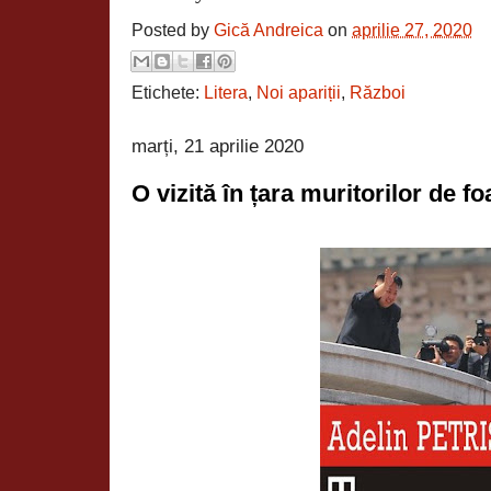
Posted by
Gică Andreica
on
aprilie 27, 2020
Etichete:
Litera
,
Noi apariții
,
Război
marți, 21 aprilie 2020
O vizită în țara muritorilor de f