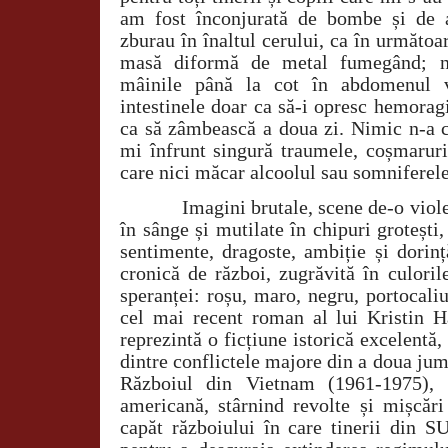
am fost înconjurată de bombe și de a
zburau în înaltul cerului, ca în următoa
masă diformă de metal fumegând; n
mâinile până la cot în abdomenul vr
intestinele doar ca să-i opresc hemorag
ca să zâmbească a doua zi. Nimic n-a c
mi înfrunt singură traumele, coșmaruri
care nici măcar alcoolul sau somniferele
Imagini brutale, scene de-o viol
în sânge și mutilate în chipuri grotești
sentimente, dragoste, ambiție și dorinț
cronică de război, zugrăvită în culorile
speranței: roșu, maro, negru, portocali
cel mai recent roman al lui Kristin 
reprezintă o ficțiune istorică excelentă
dintre conflictele majore din a doua jum
Războiul din Vietnam (1961-1975), c
americană, stârnind revolte și mișcăr
capăt războiului în care tinerii din S