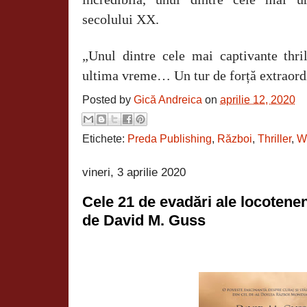
secolului XX.
„Unul dintre cele mai captivante thril
ultima vreme… Un tur de forță extraord
Posted by
Gică Andreica
on
aprilie 12, 2020
Etichete:
Preda Publishing
,
Război
,
Thriller
,
W
vineri, 3 aprilie 2020
Cele 21 de evadări ale locotene
de David M. Guss