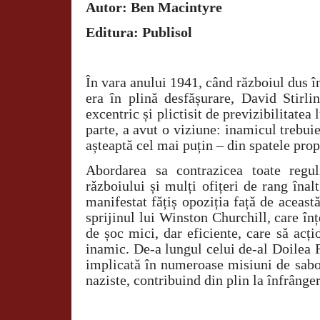
Autor: Ben Macintyre
Editura: Publisol
În vara anului 1941, când războiul dus în
era în plină desfășurare, David Stirlin
excentric și plictisit de previzibilitatea 
parte, a avut o viziune: inamicul trebui
așteaptă cel mai puțin – din spatele propr
Abordarea sa contrazicea toate regul
războiului și mulți ofițeri de rang înal
manifestat fățiș opoziția față de aceast
sprijinul lui Winston Churchill, care în
de șoc mici, dar eficiente, care să acți
inamic. De-a lungul celui de-al Doilea
implicată în numeroase misiuni de sabo
naziste, contribuind din plin la înfrânge