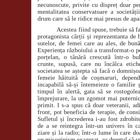
necunoscute, privite cu dispreț doar p
mentalitatea conservatoare a societăți
drum care să le ridice mai presus de apa
Acestea fiind spuse, trebuie să 
protagonista cărții și reprezentanta de h
sutelor, de femei care au ales, de bun
Experiența războiului a transformat-o p
porțelan, o tânără crescută într-o bu
crunte, supusă, care nu încălca etic
societatea se aștepta să facă o domnișo
femeie hăituită de coșmaruri, depend
incapabilă să-și întemeieze o familie ș
timpul în alertă, gata să se rostogole
împrejurare, la un zgomot mai puternic.
primit. I s-a spus că doar veteranii, ad
front, pot beneficia de terapie, de consi
Sufletul și încrederea i-au fost zdrobi
de a se reintegra într-un univers în c
ziare și la radio; într-o lume în care d
un misoginism exagerat, au dreptul să sp