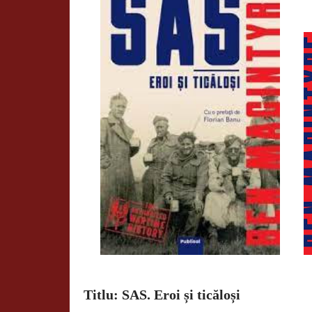
Titlu: SAS. Eroi și ticăloși