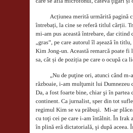
care se afla microfonul, câteva ţigări și 
Acțiunea merită urmărită pagină c
întrebați, la cine se referă titlul cărții.
mi-am pus această întrebare, dar citind c
„gras”, pe care autorul îl așează în titlu
Kim Jong-un. Această remarcă poate fi l
sa, cât și de poziția pe care o ocupă ca li
„Nu de puţine ori, atunci când m-a
războaie, i-am mulţumit lui Dumnezeu 
Da, a fost foarte bine, chiar şi în partea 
continent. Ca jurnalist, sper din tot sufle
regimul Kim se va prăbuşi.
Mi-ar plăce
cu toţi cei pe care i-am întâlnit. În Ira
în plină eră dictatorială, şi după aceea. Î