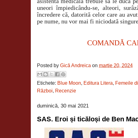
asistentă medicală trebuie să le ducă p
uneori împiedicându-se, alteori, surâ
încredere că, datorită celor care au avut
pe nume, nu vor mai fi niciodată singure
COMANDĂ CA
Posted by
Gică Andreica
on
martie 20, 2024
Etichete:
Blue Moon
,
Editura Litera
,
Femeile d
Război
,
Recenzie
duminică, 30 mai 2021
SAS. Eroi și ticăloși de Ben Ma