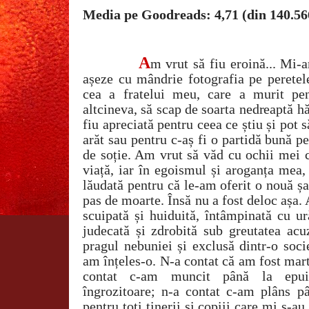
Media pe Goodreads: 4,71 (din 140.56
A
m vrut să fiu eroină... Mi-
așeze cu mândrie fotografia pe peretele
cea a fratelui meu, care a murit pe
altcineva, să scap de soarta nedreaptă h
fiu apreciată pentru ceea ce știu și pot
arăt sau pentru c-aș fi o partidă bună p
de soție. Am vrut să văd cu ochii mei 
viață, iar în egoismul și aroganța mea,
lăudată pentru că le-am oferit o nouă șa
pas de moarte. Însă nu a fost deloc așa.
scuipată și huiduită, întâmpinată cu ur
judecată și zdrobită sub greutatea acuz
pragul nebuniei și exclusă dintr-o soc
am înțeles-o. N-a contat că am fost mart
contat c-am muncit până la epuiz
îngrozitoare; n-a contat c-am plâns 
pentru toți tinerii și copiii care mi s-au